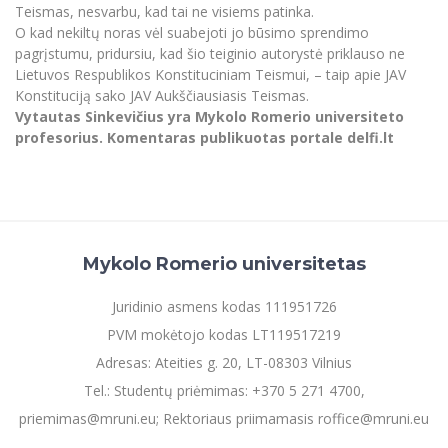
Teismas, nesvarbu, kad tai ne visiems patinka.
O kad nekiltų noras vėl suabejoti jo būsimo sprendimo
pagrįstumu, pridursiu, kad šio teiginio autorystė priklauso ne
Lietuvos Respublikos Konstituciniam Teismui, – taip apie JAV
Konstituciją sako JAV Aukščiausiasis Teismas.
Vytautas Sinkevičius yra Mykolo Romerio universiteto
profesorius. Komentaras publikuotas portale delfi.lt
Mykolo Romerio universitetas
Juridinio asmens kodas 111951726
PVM mokėtojo kodas LT119517219
Adresas: Ateities g. 20, LT-08303 Vilnius
Tel.: Studentų priėmimas: +370 5 271 4700,
priemimas@mruni.eu; Rektoriaus priimamasis roffice@mruni.eu