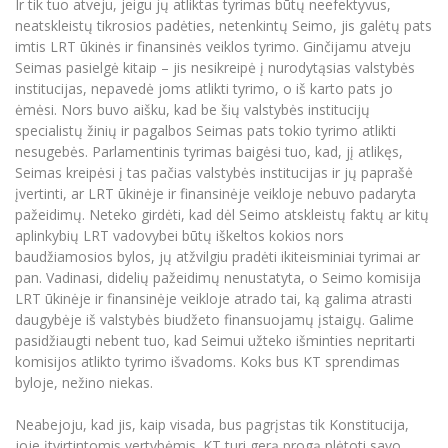
Ir tik tuo atveju, jeigu jų atliktas tyrimas būtų neefektyvus,
neatskleistų tikrosios padėties, netenkintų Seimo, jis galėtų pats
imtis LRT ūkinės ir finansinės veiklos tyrimo. Ginčijamu atveju
Seimas pasielgė kitaip – jis nesikreipė į nurodytąsias valstybės
institucijas, nepavedė joms atlikti tyrimo, o iš karto pats jo
ėmėsi. Nors buvo aišku, kad be šių valstybės institucijų
specialistų žinių ir pagalbos Seimas pats tokio tyrimo atlikti
nesugebės. Parlamentinis tyrimas baigėsi tuo, kad, jį atlikęs,
Seimas kreipėsi į tas pačias valstybės institucijas ir jų paprašė
įvertinti, ar LRT ūkinėje ir finansinėje veikloje nebuvo padaryta
pažeidimų. Neteko girdėti, kad dėl Seimo atskleistų faktų ar kitų
aplinkybių LRT vadovybei būtų iškeltos kokios nors
baudžiamosios bylos, jų atžvilgiu pradėti ikiteisminiai tyrimai ar
pan. Vadinasi, didelių pažeidimų nenustatyta, o Seimo komisija
LRT ūkinėje ir finansinėje veikloje atrado tai, ką galima atrasti
daugybėje iš valstybės biudžeto finansuojamų įstaigų. Galime
pasidžiaugti nebent tuo, kad Seimui užteko išminties nepritarti
komisijos atlikto tyrimo išvadoms. Koks bus KT sprendimas
byloje, nežino niekas.
Neabejoju, kad jis, kaip visada, bus pagrįstas tik Konstitucija,
joje įtvirtintomis vertybėmis. KT turi gerą progą plėtoti savo