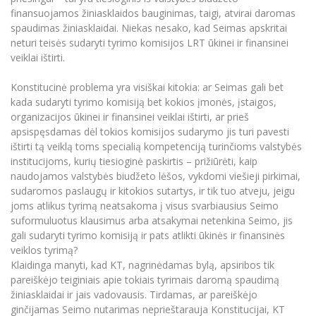
finansuojamos žiniasklaidos bauginimas, taigi, atvirai daromas
spaudimas žiniasklaidai. Niekas nesako, kad Seimas apskritai
neturi teisės sudaryti tyrimo komisijos LRT ūkinei ir finansinei
veiklai ištirti.
Konstitucinė problema yra visiškai kitokia: ar Seimas gali bet
kada sudaryti tyrimo komisiją bet kokios įmonės, įstaigos,
organizacijos ūkinei ir finansinei veiklai ištirti, ar prieš
apsispęsdamas dėl tokios komisijos sudarymo jis turi pavesti
ištirti tą veiklą toms specialią kompetenciją turinčioms valstybės
institucijoms, kurių tiesioginė paskirtis – prižiūrėti, kaip
naudojamos valstybės biudžeto lėšos, vykdomi viešieji pirkimai,
sudaromos paslaugų ir kitokios sutartys, ir tik tuo atveju, jeigu
joms atlikus tyrimą neatsakoma į visus svarbiausius Seimo
suformuluotus klausimus arba atsakymai netenkina Seimo, jis
gali sudaryti tyrimo komisiją ir pats atlikti ūkinės ir finansinės
veiklos tyrimą?
Klaidinga manyti, kad KT, nagrinėdamas bylą, apsiribos tik
pareiškėjo teiginiais apie tokiais tyrimais daromą spaudimą
žiniasklaidai ir jais vadovausis. Tirdamas, ar pareiškėjo
ginčijamas Seimo nutarimas neprieštarauja Konstitucijai, KT