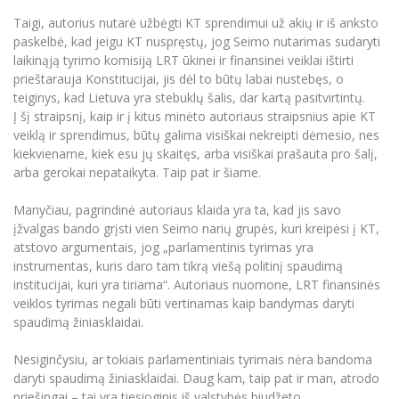
Informacinė sistema "Studijos"
Taigi, autorius nutarė užbėgti KT sprendimui už akių ir iš anksto
Azijos centras
Vilniaus Karaliaus Sedžiongo institutas
Parama Ukrainai
paskelbė, kad jeigu KT nuspręstų, jog Seimo nutarimas sudaryti
Darbuotojų elektroninis paštas
laikinąją tyrimo komisiją LRT ūkinei ir finansinei veiklai ištirti
Vilniaus Karaliaus Sedžiongo institutas
Frankofoniškų šalių studijų centras
Daugiafaktorinė autentifikacija universiteto
Civilinė sauga
prieštarauja Konstitucijai, jis dėl to būtų labai nustebęs, o
darbuotojams (MFA)
Frankofoniškų šalių studijų centras
teiginys, kad Lietuva yra stebuklų šalis, dar kartą pasitvirtintų.
Mokslininkų profiliai "CRIS"
Korupcijos prevencija
Į šį straipsnį, kaip ir į kitus minėto autoriaus straipsnius apie KT
Bendruomenės gerovė
veiklą ir sprendimus, būtų galima visiškai nekreipti dėmesio, nes
kiekviename, kiek esu jų skaitęs, arba visiškai prašauta pro šalį,
Darbuotojų kvalifikacijos kėlimas
arba gerokai nepataikyta. Taip pat ir šiame.
MRU norminių teisės aktų duomenų bazė
Intranetas
Manyčiau, pagrindinė autoriaus klaida yra ta, kad jis savo
įžvalgas bando grįsti vien Seimo narių grupės, kuri kreipėsi į KT,
eDVS
atstovo argumentais, jog „parlamentinis tyrimas yra
Microsoft Office 365
instrumentas, kuris daro tam tikrą viešą politinį spaudimą
MRU mobilios programėlės
institucijai, kuri yra tiriama“. Autoriaus nuomone, LRT finansinės
veiklos tyrimas negali būti vertinamas kaip bandymas daryti
Pagalbos sistema
spaudimą žiniasklaidai.
Profesinė sąjunga
Kontaktų paieška
Nesiginčysiu, ar tokiais parlamentiniais tyrimais nėra bandoma
daryti spaudimą žiniasklaidai. Daug kam, taip pat ir man, atrodo
priešingai – tai yra tiesioginis iš valstybės biudžeto