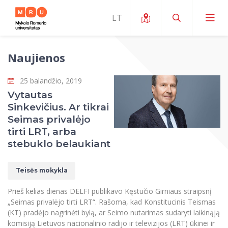
Naujienos
Apie ERUA
25 balandžio, 2019
Naujienos ir renginiai
Mano studijos
Vytautas
Sinkevičius. Ar tikrai
Galimybės
Studijų organizavimas ir aplinka
MOin – MRU Mokslo ir inovacijų savaitė
Seimas privalėjo
Komanda ir kontaktai
tirti LRT, arba
Finansai
Studijų kokybė
Mokslo programos
Apie MRU
stebuklo belaukiant
Studentų organizacijos
Studijų programos
Mokslininkų profiliai "CRIS"
Rektorės žodis
Teisės mokykla
Teisės mokykla
Studentų namai
Tarptautiniai mainai
Mokslinės veiklos skatinimo fondas
Struktūra
Viešojo saugumo akademija
Pranešimai spaudai
Prieš kelias dienas DELFI publikavo Kęstučio Girniaus straipsnį
Estetinis ugdymas
Studentams
Skaitmeniniai ženkliukai
Tarptautinių ekspertų tinklas
Reitingai
„Seimas privalėjo tirti LRT“. Rašoma, kad Konstitucinis Teismas
Žmogaus ir visuomenės studijų fakultetas
Ekspertų sąrašas
Dokumentai reglamentuojantys studijas
Pramoginių šokių kolektyvas ,,Bolero”
(KT) pradėjo nagrinėti bylą, ar Seimo nutarimas sudaryti laikinąją
Darbuotojams
Erasmus+ mobilumas studijoms (SMS)
Karjeros centras
Atitikties mokslinių tyrimų etikai komitetas
Universiteto garbės nariai
komisiją Lietuvos nacionalinio radijo ir televizijos (LRT) ūkinei ir
Viešojo valdymo ir verslo fakultetas