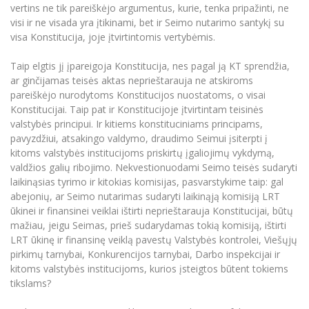
vertins ne tik pareiškėjo argumentus, kurie, tenka pripažinti, ne
visi ir ne visada yra įtikinami, bet ir Seimo nutarimo santykį su
visa Konstitucija, joje įtvirtintomis vertybėmis.
Taip elgtis jį įpareigoja Konstitucija, nes pagal ją KT sprendžia,
ar ginčijamas teisės aktas neprieštarauja ne atskiroms
pareiškėjo nurodytoms Konstitucijos nuostatoms, o visai
Konstitucijai. Taip pat ir Konstitucijoje įtvirtintam teisinės
valstybės principui. Ir kitiems konstituciniams principams,
pavyzdžiui, atsakingo valdymo, draudimo Seimui įsiterpti į
kitoms valstybės institucijoms priskirtų įgaliojimų vykdymą,
valdžios galių ribojimo. Nekvestionuodami Seimo teisės sudaryti
laikinąsias tyrimo ir kitokias komisijas, pasvarstykime taip: gal
abejonių, ar Seimo nutarimas sudaryti laikinąją komisiją LRT
ūkinei ir finansinei veiklai ištirti neprieštarauja Konstitucijai, būtų
mažiau, jeigu Seimas, prieš sudarydamas tokią komisiją, ištirti
LRT ūkinę ir finansinę veiklą pavestų Valstybės kontrolei, Viešųjų
pirkimų tarnybai, Konkurencijos tarnybai, Darbo inspekcijai ir
kitoms valstybės institucijoms, kurios įsteigtos būtent tokiems
tikslams?