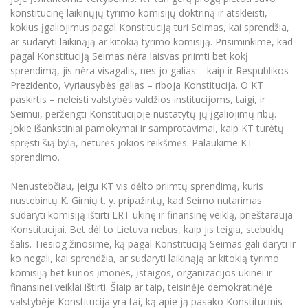
konstitucinę laikinųjų tyrimo komisijų doktriną ir atskleisti,
kokius įgaliojimus pagal Konstituciją turi Seimas, kai sprendžia,
ar sudaryti laikinąją ar kitokią tyrimo komisiją. Prisiminkime, kad
pagal Konstituciją Seimas nėra laisvas priimti bet kokį
sprendimą, jis nėra visagalis, nes jo galias – kaip ir Respublikos
Prezidento, Vyriausybės galias – riboja Konstitucija. O KT
paskirtis – neleisti valstybės valdžios institucijoms, taigi, ir
Seimui, peržengti Konstitucijoje nustatytų jų įgaliojimų ribų.
Jokie išankstiniai pamokymai ir samprotavimai, kaip KT turėtų
spręsti šią bylą, neturės jokios reikšmės. Palaukime KT
sprendimo.
Nenustebčiau, jeigu KT vis dėlto priimtų sprendimą, kuris
nustebintų K. Girnių t. y. pripažintų, kad Seimo nutarimas
sudaryti komisiją ištirti LRT ūkinę ir finansinę veiklą, prieštarauja
Konstitucijai. Bet dėl to Lietuva nebus, kaip jis teigia, stebuklų
šalis. Tiesiog žinosime, ką pagal Konstituciją Seimas gali daryti ir
ko negali, kai sprendžia, ar sudaryti laikinąją ar kitokią tyrimo
komisiją bet kurios įmonės, įstaigos, organizacijos ūkinei ir
finansinei veiklai ištirti. Šiaip ar taip, teisinėje demokratinėje
valstybėje Konstitucija yra tai, ką apie ją pasako Konstitucinis