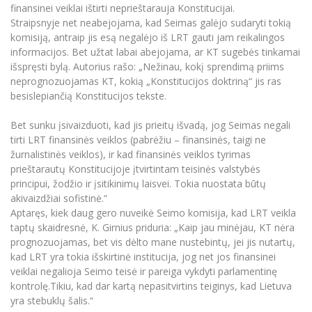
Renginių kalendorius
Universiteto teatras
Neformaliuoju ir (ar) savišvietos būdu įgytų
finansinei veiklai ištirti neprieštarauja Konstitucijai.
Erasmus+ mobilumas praktikoms (SMP)
Partnerystės
Emocinė gerovė
Mokslo laboratorijos
kompetencijų vertinimas ir pripažinimas
Veiklos dokumentai
Straipsnyje net neabejojama, kad Seimas galėjo sudaryti tokią
Sūduvos akademija
Tinklalaidės
MRU pop vokalinis ansamblis (vadovas Artūras
Kitos galimybės
komisiją, antraip jis esą negalėjo iš LRT gauti jam reikalingos
Azijos centras
Bakalauro studijos
Žmogaus, aplinkos ir technologijų (HET) siste
Novikas)
Studijų organizavimas
Akademinė etika
informacijos. Bet užtat labai abejojama, ar KT sugebės tinkamai
Magistrantūros studijos
Vilniaus Karaliaus Sedžiongo institutas
išspręsti bylą. Autorius rašo: „Nežinau, kokį sprendimą priims
MRU merginų choras
Doktorantūra
Darbas MRU
neprognozuojamas KT, kokią „Konstitucijos doktriną“ jis ras
Vadovų MBA
Frankofoniškų šalių studijų centras
besislepiančią Konstitucijos tekste.
Švietimo ir kultūros vadovų MPA
Projektai
Universiteto simbolika
Teisės LL.M.
Bet sunku įsivaizduoti, kad jis prieitų išvadą, jog Seimas negali
Akademinė leidyba
Atributika
tirti LRT finansinės veiklos (pabrėžiu – finansinės, taigi ne
Papildomosios studijos
žurnalistinės veiklos), ir kad finansinės veiklos tyrimas
Pedagogų rengimas
Mokymų LAB
Naujienos
prieštarautų Konstitucijoje įtvirtintam teisinės valstybės
Doktorantūros studijos
principui, žodžio ir įsitikinimų laisvei. Tokia nuostata būtų
Mokslo naujienos
Tarptautiškumas
akivaizdžiai sofistinė.“
Profesinės bakalauro studijos
Personalo valdymo centras
Aptaręs, kiek daug gero nuveikė Seimo komisija, kad LRT veikla
Kasmetiniai mokslo renginiai
Studentams
Darnus vystymasis
taptų skaidresnė, K. Girnius priduria: „Kaip jau minėjau, KT nėra
Privačių interesų deklaravimas
prognozuojamas, bet vis dėlto mane nustebintų, jei jis nutartų,
Informacija naujiems darbuotojams
Darbuotojams
Studentams
Privatumo politika
kad LRT yra tokia išskirtinė institucija, jog net jos finansinei
Studijų Moodle (studijų vykdymui)
veiklai negalioja Seimo teisė ir pareiga vykdyti parlamentinę
Darbuotojams
Partnerystės
Negalia ir individualieji poreikiai
kontrolę.Tikiu, kad dar kartą nepasitvirtins teiginys, kad Lietuva
Darbuotojų Moodle (kompetencijų tobulinimui)
yra stebuklų šalis.“
Partnerystės
Studijų tvarkaraštis
Azijos centras
Viešai skelbiama informacija