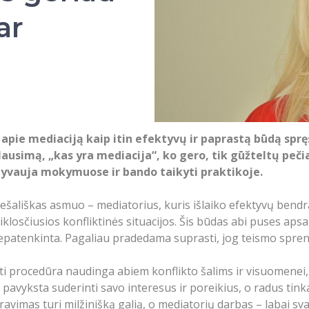
ar
pie mediaciją kaip itin efektyvų ir paprastą būdą sprę
lausimą, „kas yra mediacija“, ko gero, tik gūžteltų peči
lyvauja mokymuose ir bando taikyti praktikoje.
 nešališkas asmuo – mediatorius, kuris išlaiko efektyvų bendr
usiklosčiusios konfliktinės situacijos. Šis būdas abi puses ap
nepatenkinta. Pagaliau pradedama suprasti, jog teismo sprend
anti procedūra naudinga abiem konflikto šalims ir visuomene
pavyksta suderinti savo interesus ir poreikius, o radus tink
avimas turi milžinišką galią, o mediatorių darbas – labai sva