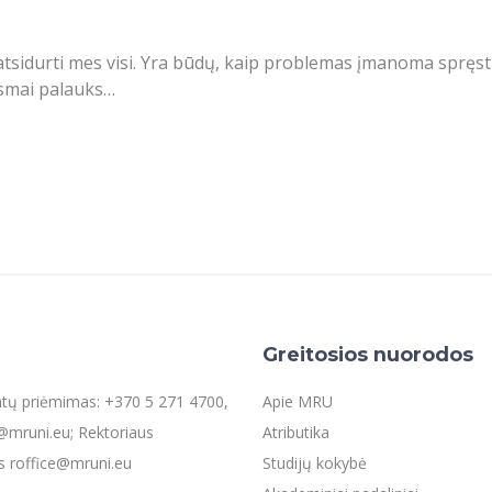
tsidurti mes visi. Yra būdų, kaip problemas įmanoma spręsti 
eismai palauks…
Greitosios nuorodos
entų priėmimas: +370 5 271 4700,
Apie MRU
mruni.eu; Rektoriaus
Atributika
s roffice@mruni.eu
Studijų kokybė