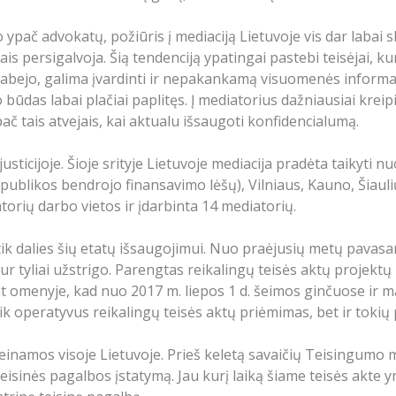
 o ypač advokatų, požiūris į mediaciją Lietuvoje vis dar labai 
s persigalvoja. Šią tendenciją ypatingai pastebi teisėjai, ku
be abejo, galima įvardinti ir nepakankamą visuomenės inform
 būdas labai plačiai paplitęs. Į mediatorius dažniausiai kre
pač tais atvejais, kai aktualu išsaugoti konfidencialumą.
usticijoje. Šioje srityje Lietuvoje mediacija pradėta taikyti 
publikos bendrojo finansavimo lėšų), Vilniaus, Kauno, Šiaul
orių darbo vietos ir įdarbinta 14 mediatorių.
 tik dalies šių etatų išsaugojimui. Nuo praėjusių metų pava
r tyliai užstrigo. Parengtas reikalingų teisės aktų projektų
rint omenyje, kad nuo 2017 m. liepos 1 d. šeimos ginčuose ir m
 tik operatyvus reikalingų teisės aktų priėmimas, bet ir toki
einamos visoje Lietuvoje. Prieš keletą savaičių Teisingumo m
isinės pagalbos įstatymą. Jau kurį laiką šiame teisės akte