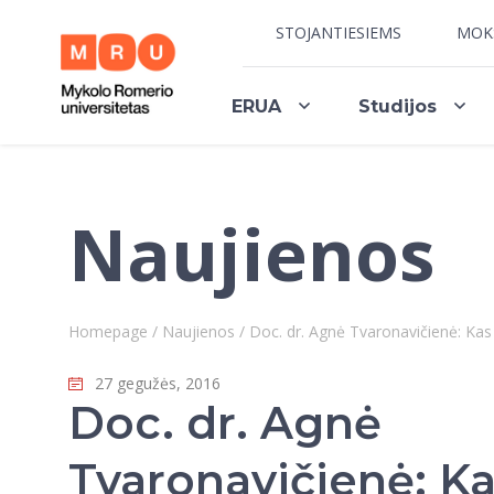
STOJANTIESIEMS
MOK
ERUA
Studijos
Naujienos
Homepage
/
Naujienos
/
Doc. dr. Agnė Tvaronavičienė: Kas 
27 gegužės, 2016
Doc. dr. Agnė
Tvaronavičienė: Ka