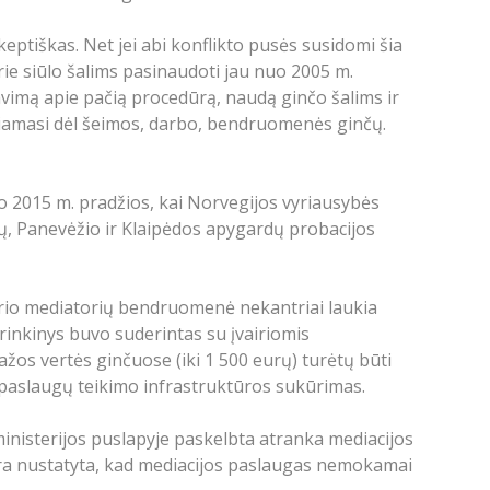
skeptiškas. Net jei abi konflikto pusės susidomi šia
rie siūlo šalims pasinaudoti jau nuo 2005 m.
avimą apie pačią procedūrą, naudą ginčo šalims ir
ipiamasi dėl šeimos, darbo, bendruomenės ginčų.
nuo 2015 m. pradžios, kai Norvegijos vyriausybės
ių, Panevėžio ir Klaipėdos apygardų probacijos
sario mediatorių bendruomenė nekantriai laukia
 rinkinys buvo suderintas su įvairiomis
ažos vertės ginčuose (iki 1 500 eurų) turėtų būti
ų paslaugų teikimo infrastruktūros sukūrimas.
inisterijos puslapyje paskelbta atranka mediacijos
 yra nustatyta, kad mediacijos paslaugas nemokamai