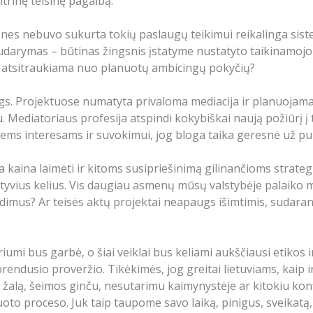
antrinę teisinę pagalbą.
, nes nebuvo sukurta tokių paslaugų teikimui reikalinga si
udarymas – būtinas žingsnis įstatyme nustatyto taikinamoj
kad atsitraukiama nuo planuotų ambicingų pokyčių?
gs. Projektuose numatyta privaloma mediacija ir planuojama 
 Mediatoriaus profesija atspindi kokybiškai naują požiūrį į te
iesiems interesams ir suvokimui, jog bloga taika geresnė už pu
ia kaina laimėti ir kitoms susipriešinimą gilinančioms strate
yvius kelius. Vis daugiau asmenų mūsų valstybėje palaiko me
dimus? Ar teisės aktų projektai neapaugs išimtimis, sudara
riumi bus garbė, o šiai veiklai bus keliami aukščiausi etikos i
i brendusio proveržio. Tikėkimės, jog greitai lietuviams, kai
tą žalą, šeimos ginču, nesutarimu kaimynystėje ar kitokiu kon
oto proceso. Juk taip taupome savo laiką, pinigus, sveikatą, 