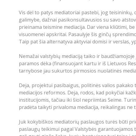
Vis dėl to patys mediatoriai pastebi, jog teisininkų,
galimybe, dažnai pasikonsultavusios su savo atstovai
prieinama teismine mediacija. Dar viena kliūtimi, 
visuomenei apskritai. Pasaulyje šis ginčų sprendimo
Taip pat šia alternatyva aktyviai domisi ir verslas, y
Nemažai valstybių mediaciją taiko ir baudžiamojoje j
paramos dėka (finansuojant kartu ir iš Lietuvos Res
tarnybose jau sukurtos pirmosios nuolatinės mediat
Deja, projektui pasibaigus, politinės valios pakako
mediacijos reformos. Deja, rodos, kad pokyčiai kažku
institucijomis, tačiau iki šiol nepriimtas Seime. Tu
pradėta taikyti privaloma mediacija, reikalingas ne
Juk kokybiškos mediatorių paslaugos turės būti pri
paslaugų teikimui pagal Valstybės garantuojamos te