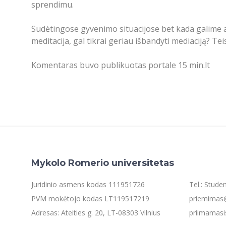
sprendimu.
Sudėtingose gyvenimo situacijose bet kada galime a
meditacija, gal tikrai geriau išbandyti mediaciją? T
Komentaras buvo publikuotas portale 15 min.lt
Mykolo Romerio universitetas
Juridinio asmens kodas 111951726
Tel.: Stud
PVM mokėtojo kodas LT119517219
priemimas@
Adresas: Ateities g. 20, LT-08303 Vilnius
priimamasi