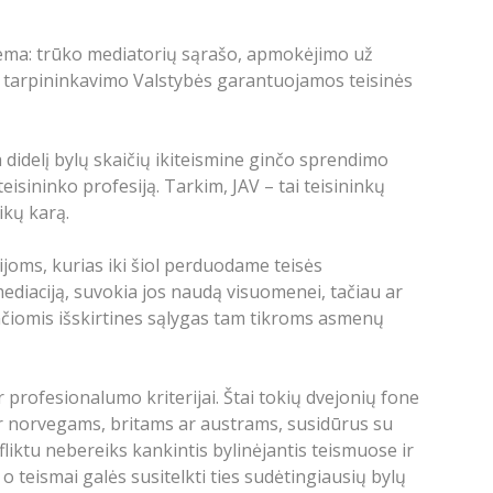
stema: trūko mediatorių sąrašo, apmokėjimo už
o tarpininkavimo Valstybės garantuojamos teisinės
didelį bylų skaičių ikiteismine ginčo sprendimo
isininko profesiją. Tarkim, JAV – tai teisininkų
ikų karą.
gijoms, kurias iki šiol perduodame teisės
diaciją, suvokia jos naudą visuomenei, tačiau ar
nčiomis išskirtines sąlygas tam tikroms asmenų
r profesionalumo kriterijai. Štai tokių dvejonių fone
p ir norvegams, britams ar austrams, susidūrus su
fliktu nebereiks kankintis bylinėjantis teismuose ir
o teismai galės susitelkti ties sudėtingiausių bylų