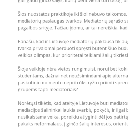
gali gauti ginčo šalys, kurių bent viena turi teisę į 
Šios nuostatos praktikoje iki šiol nebuvo taikomos
mediatorių paslaugas tvarkos. Mediatorių sąrašo s
pagalbos srityje. Tačiau įdomu, ar tai nereiškia, 
Panašu, kad ir Lietuvoje mediatorių paklausa tik au
tvarka privalomai perduoti spręsti būtent šiuo būdu.
veiklos olimpas, kur prioritetai teikiami šalių tikr
Šioje veikloje nėra vietos rungimuisi, norui bet kok
studentams, dažnai net neužsimindami apie alternat
paskutiniu momentu nepritrūks ryžto priimti spren
grupėms tapti mediatoriais?
Norėtųsi tikėtis, kad ateityje Lietuvoje būti mediato
mediacijos šalininkai laukia svarbių pokyčių ir ilga
nusikalstama veika, poreikiu atlyginti dėl jos patir
pakaks neformalaus, į ginčo šalių interesus, orientu