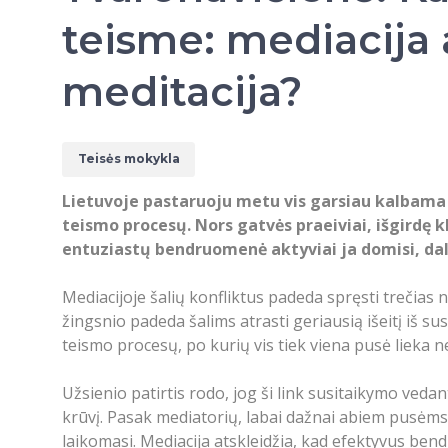
teisme: mediacija 
meditacija?
Teisės mokykla
Lietuvoje pastaruoju metu vis garsiau kalbama a
teismo procesų. Nors gatvės praeiviai, išgirdę k
entuziastų bendruomenė aktyviai ja domisi, da
Mediacijoje šalių konfliktus padeda spręsti trečias
žingsnio padeda šalims atrasti geriausią išeitį iš s
teismo procesų, po kurių vis tiek viena pusė lieka 
Užsienio patirtis rodo, jog ši link susitaikymo ved
krūvį. Pasak mediatorių, labai dažnai abiem pusėms 
laikomasi. Mediacija atskleidžia, kad efektyvus bendr