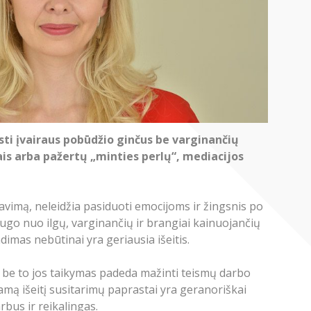
sti įvairaus pobūdžio ginčus be varginančių
ais arba pažertų „minties perlų“, mediacijos
avimą, neleidžia pasiduoti emocijoms ir žingsnis po
saugo nuo ilgų, varginančių ir brangiai kainuojančių
imas nebūtinai yra geriausia išeitis.
i, be to jos taikymas padeda mažinti teismų darbo
amą išeitį susitarimų paprastai yra geranoriškai
rbus ir reikalingas.