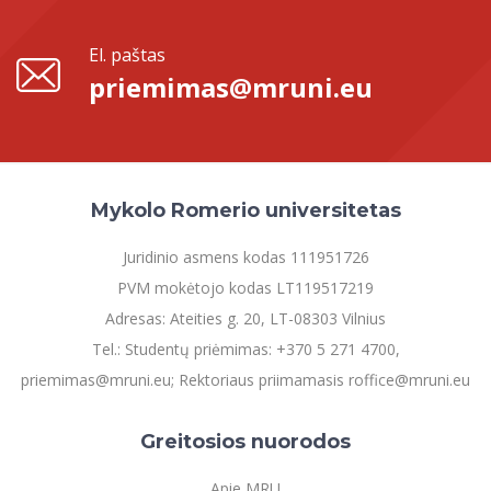
El. paštas
priemimas@mruni.eu
Mykolo Romerio universitetas
Juridinio asmens kodas 111951726
PVM mokėtojo kodas LT119517219
Adresas: Ateities g. 20, LT-08303 Vilnius
Tel.: Studentų priėmimas: +370 5 271 4700,
priemimas@mruni.eu; Rektoriaus priimamasis roffice@mruni.eu
Greitosios nuorodos
Apie MRU