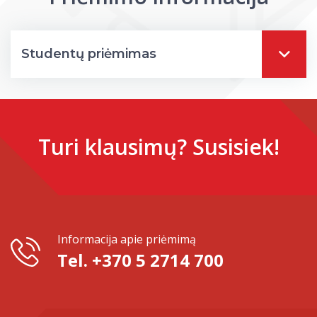
Darbuotojų kvalifikacijos kėlimas
MRU norminių teisės aktų duomenų bazė
Intranetas
Studentų priėmimas
eDVS
Microsoft Office 365
MRU mobilios programėlės
Pagalbos sistema
Turi klausimų? Susisiek!
Profesinė sąjunga
Kontaktų paieška
Informacija apie priėmimą
Tel. +370 5 2714 700