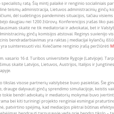
 specialistų ratą. Šią mintį palaikė ir renginio socialiniais p
nė teismų administracija, Lietuvos administracinių ginčų ko
iumi, dėl sudėtingos pandeminės situacijos, tačiau visiems 
ėjo daugiau nei 1200 žiūrovų. Konferencijos įrašas liko pasi
ausimais skaitė ne tik mediatoriai ir advokatai, bet ir Vals
ministracinių ginčų komisijos atstovai. Reginys suvienijo vi
ucinis bendradarbiavimas yra raktas į mediacijai kylančių iš
yra suinteresuoti visi. Kviečiame renginio įrašą peržiūrėti
M
. vasario 16 d. Turibos universitete Rygoje (Latvijoje). Tarp
imus skaitė Latvijos, Lietuvos, Austrijos, Italijos ir Jungtinė
apyje.
 tikslas visose partnerių valstybėse buvo pasiektas. Šie gi
e, drauge dalyvauti ginčų sprendimo simuliacijoje, keistis va
 tokie bendri advokatų ir mediatorių mokymai buvo įvertinti p
rama bei kiti turiningi projekto renginiai esmingai praturtin
ėkmė, patvirtino spėjimą, kad mediacijos plėtrai būtinas efekt
jų gebėjimas bendrauti tarpusavyje veda prie bendro tikslo –