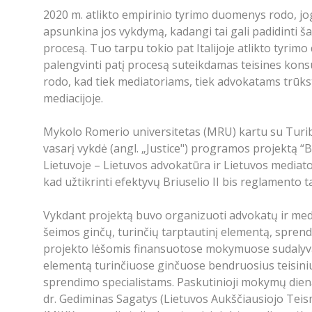
2020 m. atlikto empirinio tyrimo duomenys rodo, j
apsunkina jos vykdymą, kadangi tai gali padidinti ša
procesą. Tuo tarpu tokio pat Italijoje atlikto tyrim
palengvinti patį procesą suteikdamas teisines konsu
rodo, kad tiek mediatoriams, tiek advokatams trūks
mediacijoje.
Mykolo Romerio universitetas (MRU) kartu su Turibos 
vasarį vykdė (angl. „Justice") programos projektą “
Lietuvoje – Lietuvos advokatūra ir Lietuvos mediato
kad užtikrinti efektyvų Briuselio II bis reglamento
Vykdant projektą buvo organizuoti advokatų ir media
šeimos ginčų, turinčių tarptautinį elementą, sprendi
projekto lėšomis finansuotose mokymuose sudalyvavo
elementą turinčiuose ginčuose bendruosius teisiniu
sprendimo specialistams. Paskutinioji mokymų dien
dr. Gediminas Sagatys (Lietuvos Aukščiausiojo Teis