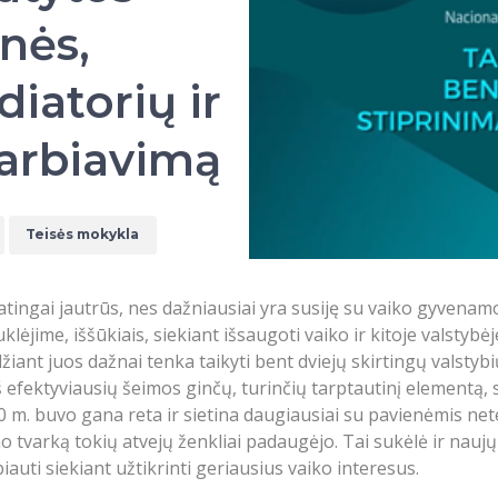
nės,
diatorių ir
arbiavimą
Teisės mokykla
patingai jautrūs, nes dažniausiai yra susiję su vaiko gyvena
lėjime, iššūkiais, siekiant išsaugoti vaiko ir kitoje valstybė
žiant juos dažnai tenka taikyti bent dviejų skirtingų valstybi
iš efektyviausių šeimos ginčų, turinčių tarptautinį elementą
20 m. buvo gana reta ir sietina daugiausiai su pavienėmis nete
 tvarką tokių atvejų ženkliai padaugėjo. Tai sukėlė ir naujų 
uti siekiant užtikrinti geriausius vaiko interesus.