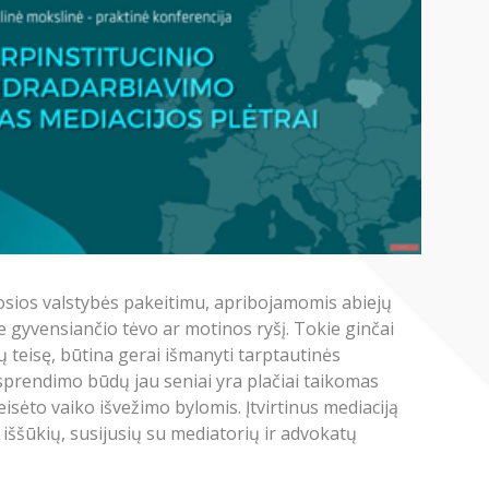
mosios valstybės pakeitimu, apribojamomis abiejų
je gyvensiančio tėvo ar motinos ryšį. Tokie ginčai
ų teisę, būtina gerai išmanyti tarptautinės
, sprendimo būdų jau seniai yra plačiai taikomas
isėto vaiko išvežimo bylomis. Įtvirtinus mediaciją
iššūkių, susijusių su mediatorių ir advokatų