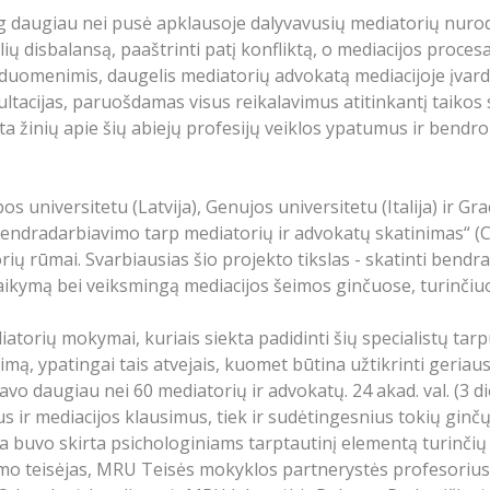
og daugiau nei pusė apklausoje dalyvavusių mediatorių nuro
lių disbalansą, paaštrinti patį konfliktą, o mediacijos proce
o duomenimis, daugelis mediatorių advokatą mediacijoje įvardi
ltacijas, paruošdamas visus reikalavimus atitinkantį taikos
ta žinių apie šių abiejų profesijų veiklos ypatumus ir bendr
universitetu (Latvija), Genujos universitetu (Italija) ir Grac
Bendradarbiavimo tarp mediatorių ir advokatų skatinimas“ (Co
rių rūmai. Svarbiausias šio projekto tikslas - skatinti bend
 taikymą bei veiksmingą mediacijos šeimos ginčuose, turinčiu
torių mokymai, kuriais siekta padidinti šių specialistų tar
mą, ypatingai tais atvejais, kuomet būtina užtikrinti geriaus
 daugiau nei 60 mediatorių ir advokatų. 24 akad. val. (3 d
s ir mediacijos klausimus, tiek ir sudėtingesnius tokių gi
a buvo skirta psichologiniams tarptautinį elementą turinči
mo teisėjas, MRU Teisės mokyklos partnerystės profesorius)