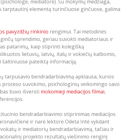
tė (psichologė, mediatorė). Su mokymų medžiaga,
s tarptautinį elementą turinčiuose ginčuose, galima
os pavyzdžių rinkinio
rengimui. Tai metodinės
 ginčų sprendimo, geriau suvokti mediatoriaus ir
as patarimų, kaip stiprinti kolegišką
uotos lietuvių, latvių, italų ir vokiečių kalbomis,
 šaltiniuose pateiktą informaciją.
e jų tarpusavio bendradarbiavimą apklausa, kurios
jos proceso suvokimo, psichologinių veiksmingo savo
albas buvo išversti
mokomieji mediacijos filmai
,
erencijos.
itucinio bendradarbiavimo stiprinimas mediacijos
ronavičienė ir narė lektorė Odeta Intė vykdant
advokatų ir mediatorių bendradarbiavimą, tačiau ir
nacionalinį projekto rezultatų viešinimo renginį