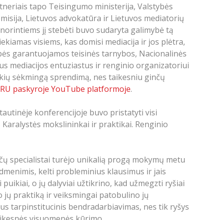
artneriais tapo Teisingumo ministerija, Valstybės
misija, Lietuvos advokatūra ir Lietuvos mediatorių
norintiems jį stebėti buvo sudaryta galimybė tą
ekiamas visiems, kas domisi mediacija ir jos plėtra,
tybės garantuojamos teisinės tarnybos, Nacionalinės
sus mediacijos entuziastus ir renginio organizatoriui
šūkių sėkmingą sprendimą, nes taikesniu ginčų
RU paskyroje YouTube platformoje
.
tautinėje konferencijoje buvo pristatyti visi
s Karalystės mokslininkai ir praktikai. Renginio
nčų specialistai turėjo unikalią progą mokymų metu
idmenimis, kelti probleminius klausimus ir jais
uikiai, o jų dalyviai užtikrino, kad užmegzti ryšiai
o jų praktiką ir veiksmingai patobulino jų
yvus tarpinstitucinis bendradarbiavimas, nes tik ryšys
 taikesnės visuomenės kūrimo.