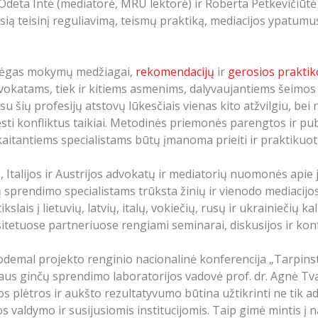
, Odeta Intė (mediatorė, MRU lektorė) ir Roberta Petkevičiū
sią teisinį reguliavimą, teismų praktiką, mediacijos ypatumu
o jėgas mokymų medžiagai,
rekomendacijų
ir
gerosios praktik
vokatams, tiek ir kitiems asmenims, dalyvaujantiems šeimos
 šių profesijų atstovų lūkesčiais vienas kito atžvilgiu, bei r
i konfliktus taikiai. Metodinės priemonės parengtos ir publik
skaitantiems specialistams būtų įmanoma prieiti ir praktikuoti
s, Italijos ir Austrijos advokatų ir mediatorių nuomonės api
čų sprendimo specialistams trūksta žinių ir vienodo mediaci
ais į lietuvių, latvių, italų, vokiečių, rusų ir ukrainiečių k
itetuose partneriuose rengiami seminarai, diskusijos ir konf
demal projekto renginio nacionalinė konferencija „Tarpinst
aus ginčų sprendimo laboratorijos vadovė prof. dr. Agnė Tva
os plėtros ir aukšto rezultatyvumo būtina užtikrinti ne tik 
jos valdymo ir susijusiomis institucijomis. Taip gimė mintis į 