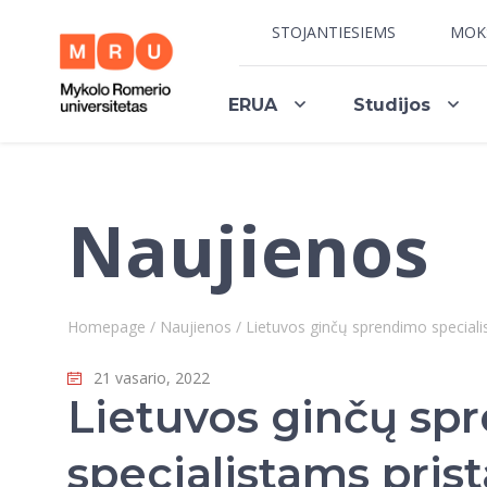
STOJANTIESIEMS
MOK
ERUA
Studijos
Naujienos
Homepage
/
Naujienos
/
Lietuvos ginčų sprendimo speciali
21 vasario, 2022
Lietuvos ginčų sp
specialistams prist