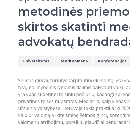
metodinės priemo
skirtos skatinti me
advokatų bendrad
Universitetas
Bendruomenė
Konferencijos
Šeimos ginčai, turintys tarptautinį elementą, yra y
tėvų galimybėmis lygiomis dalimis dalyvauti vaikų auk
yra ypač sudėtingi teisiniu požiūriu, kadangi sprend
privatinės teisės nuostatas. Mediacija, kaip vienas 
užsienio valstybėse. Lietuvoje tokia praktika iki 20
kaip privalomąją ikiteisminę šeimos ginčų sprendimo
vaidmenų atribojimu, poreikiu glaudžiai bendradarbia