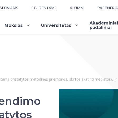
SLEIVIAMS
STUDENTAMS
ALUMNI
PARTNERI
Akademinia
Mokslas
Universitetas
padaliniai
stams pristatytos metodinės priemonės, skirtos skatinti mediatorių 
rendimo
atytos