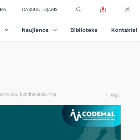
AMS
DARBUOTOJAMS
i
Naujienos
Biblioteka
Kontaktai
ir advokatų bendradarbiavimą
Atgal