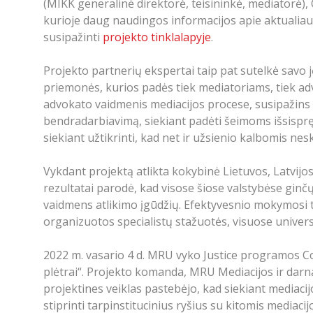
(MIKK generalinė direktorė, teisininkė, mediatorė)
kurioje daug naudingos informacijos apie aktualiau
susipažinti
projekto tinklalapyje
.
Projekto partnerių ekspertai taip pat sutelkė sav
priemonės, kurios padės tiek mediatoriams, tiek ad
advokato vaidmenis mediacijos procese, susipažins su
bendradarbiavimą, siekiant padėti šeimoms išsispręst
siekiant užtikrinti, kad net ir užsienio kalbomis ne
Vykdant projektą atlikta kokybinė Lietuvos, Latvijo
rezultatai parodė, kad visose šiose valstybėse gin
vaidmens atlikimo įgūdžių. Efektyvesnio mokymosi tiksl
organizuotos specialistų stažuotės, visuose univers
2022 m. vasario 4 d. MRU vyko Justice programos Co
plėtrai“. Projekto komanda, MRU Mediacijos ir darn
projektines veiklas pastebėjo, kad siekiant mediacij
stiprinti tarpinstitucinius ryšius su kitomis mediaci