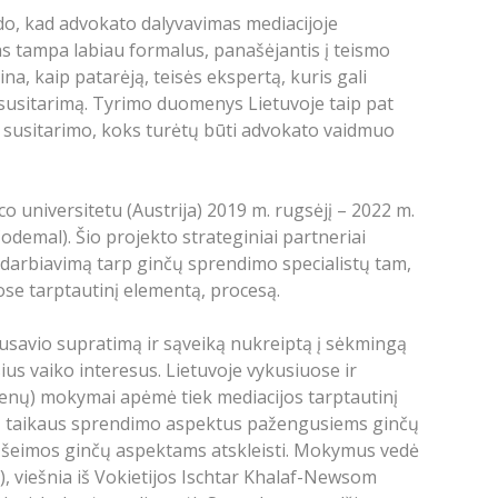
do, kad advokato dalyvavimas mediacijoje
sas tampa labiau formalus, panašėjantis į teismo
na, kaip patarėją, teisės ekspertą, kuris gali
 susitarimą. Tyrimo duomenys Lietuvoje taip pat
o susitarimo, koks turėtų būti advokato vaidmuo
o universitetu (Austrija) 2019 m. rugsėjį – 2022 m.
demal). Šio projekto strateginiai partneriai
radarbiavimą tarp ginčų sprendimo specialistų tam,
ose tarptautinį elementą, procesą.
pusavio supratimą ir sąveiką nukreiptą į sėkmingą
ius vaiko interesus. Lietuvoje vykusiuose ir
ienų) mokymai apėmė tiek mediacijos tarptautinį
nčų taikaus sprendimo aspektus pažengusiems ginčų
ų šeimos ginčų aspektams atskleisti. Mokymus vedė
, viešnia iš Vokietijos Ischtar Khalaf-Newsom