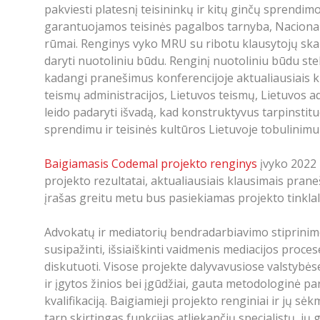
pakviesti platesnį teisininkų ir kitų ginčų sprendimo
garantuojamos teisinės pagalbos tarnyba, Nacionali
rūmai. Renginys vyko MRU su ribotu klausytojų skaič
daryti nuotoliniu būdu. Renginį nuotoliniu būdu steb
kadangi pranešimus konferencijoje aktualiausiais kl
teismų administracijos, Lietuvos teismų, Lietuvos ad
leido padaryti išvadą, kad konstruktyvus tarpinstit
sprendimu ir teisinės kultūros Lietuvoje tobulinimu 
Baigiamasis Codemal projekto renginys
įvyko 2022 m
projekto rezultatai, aktualiausiais klausimais praneš
įrašas greitu metu bus pasiekiamas projekto tinklal
Advokatų ir mediatorių bendradarbiavimo stiprinimo
susipažinti, išsiaiškinti vaidmenis mediacijos proces
diskutuoti. Visose projekte dalyvavusiose valstybėse
ir įgytos žinios bei įgūdžiai, gauta metodologinė pa
kvalifikaciją. Baigiamieji projekto renginiai ir jų s
tarp skirtingas funkcijas atliekančių specialistų, 