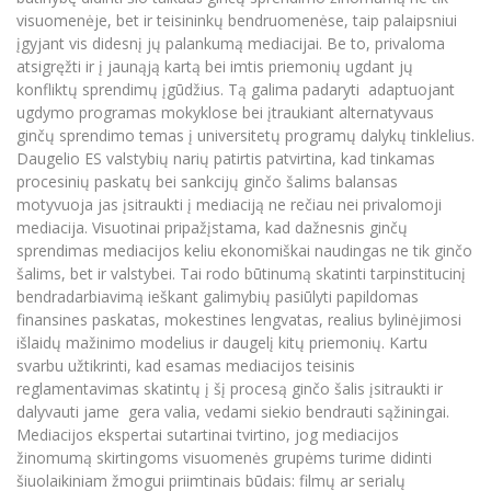
visuomenėje, bet ir teisininkų bendruomenėse, taip palaipsniui
įgyjant vis didesnį jų palankumą mediacijai. Be to, privaloma
atsigręžti ir į jaunąją kartą bei imtis priemonių ugdant jų
konfliktų sprendimų įgūdžius. Tą galima padaryti adaptuojant
ugdymo programas mokyklose bei įtraukiant alternatyvaus
ginčų sprendimo temas į universitetų programų dalykų tinklelius.
Daugelio ES valstybių narių patirtis patvirtina, kad tinkamas
procesinių paskatų bei sankcijų ginčo šalims balansas
motyvuoja jas įsitraukti į mediaciją ne rečiau nei privalomoji
mediacija. Visuotinai pripažįstama, kad dažnesnis ginčų
sprendimas mediacijos keliu ekonomiškai naudingas ne tik ginčo
šalims, bet ir valstybei. Tai rodo būtinumą skatinti tarpinstitucinį
bendradarbiavimą ieškant galimybių pasiūlyti papildomas
finansines paskatas, mokestines lengvatas, realius bylinėjimosi
išlaidų mažinimo modelius ir daugelį kitų priemonių. Kartu
svarbu užtikrinti, kad esamas mediacijos teisinis
reglamentavimas skatintų į šį procesą ginčo šalis įsitraukti ir
dalyvauti jame gera valia, vedami siekio bendrauti sąžiningai.
Mediacijos ekspertai sutartinai tvirtino, jog mediacijos
žinomumą skirtingoms visuomenės grupėms turime didinti
šiuolaikiniam žmogui priimtinais būdais: filmų ar serialų