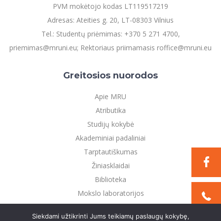
PVM mokėtojo kodas LT119517219
Adresas: Ateities g. 20, LT-08303 Vilnius
Tel.: Studentų priėmimas: +370 5 271 4700,
priemimas@mruni.eu; Rektoriaus priimamasis roffice@mruni.eu
Greitosios nuorodos
Apie MRU
Atributika
Studijų kokybė
Akademiniai padaliniai
Tarptautiškumas
Žiniasklaidai
Biblioteka
Mokslo laboratorijos
Privatumo politika
Siekdami užtikrinti Jums teikiamų paslaugų kokybę,