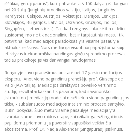
Renginių kalendorius
Universiteto teatras
Neformaliuoju ir (ar) savišvietos būdu įgytų
iššūkiai, geroji patirtis”, kuri pritraukė virš 150 dalyvių iš daugiau
Erasmus+ mobilumas praktikoms (SMP)
Partnerystės
Emocinė gerovė
Mokslo laboratorijos
kompetencijų vertinimas ir pripažinimas
Veiklos dokumentai
nei 20 šalių (Jungtinių Amerikos valstijų, Italijos, Jungtinės
Sūduvos akademija
Tinklalaidės
MRU pop vokalinis ansamblis (vadovas Artūras
Kitos galimybės
Karalystės, Čekijos, Austrijos, Vokietijos, Danijos, Lenkijos,
Azijos centras
Bakalauro studijos
Žmogaus, aplinkos ir technologijų (HET) siste
Novikas)
Studijų organizavimas
Akademinė etika
Slovakijos, Bulgarijos, Latvijos, Ukrainos, Gruzijos, Indijos,
Magistrantūros studijos
Vilniaus Karaliaus Sedžiongo institutas
Singapūro, Lietuvos ir kt.). Tai, kad renginys sulaukė itin didelio
MRU merginų choras
Doktorantūra
Darbas MRU
susidomėjimo ne tik nacionaliniu, bet ir tarptautiniu mastu, tik
Vadovų MBA
Frankofoniškų šalių studijų centras
patvirtina, kad mediacijos paradoksas yra visame pasaulyje
Švietimo ir kultūros vadovų MPA
Projektai
Universiteto simbolika
aktualus reiškinys. Nors mediacija visuotinai pripažįstama kaip
Teisės LL.M.
efektyvus ir ekonomiškai naudingas ginčų sprendimo procesas,
Akademinė leidyba
Atributika
tačiau praktikoje jis vis dar vangiai naudojamas.
Papildomosios studijos
Pedagogų rengimas
Mokymų LAB
Naujienos
Renginyje savo pranešimus pristatė net 17 garsių mediacijos
Doktorantūros studijos
ekspertų. Anot vieno pagrindinių pranešėjų prof. Giuseppe de
Mokslo naujienos
Tarptautiškumas
Palo (JAV/Italija), Mediacijos direktyvos poveikio vertinimo
Profesinės bakalauro studijos
Personalo valdymo centras
studijų rezultatai kaskart tik patvirtina, kad savanoriško
Kasmetiniai mokslo renginiai
Studentams
Darnus vystymasis
įsitraukimo į mediaciją modeliai neužtikrina vieno pagrindinių jos
Privačių interesų deklaravimas
tiklsų - subalansuoto mediacijos ir teisminio proceso santykio.
Informacija naujiems darbuotojams
Darbuotojams
Studentams
Privatumo politika
Būtini pokyčiai. Šiuo metu visame pasaulyje mediacija yra
Studijų Moodle (studijų vykdymui)
svarbiausiame savo raidos etape, kai reikalinga ryžtingai imtis
Darbuotojams
Partnerystės
Negalia ir individualieji poreikiai
papildomų priemonių ją paversti visapusiškai veikiančia
Darbuotojų Moodle (kompetencijų tobulinimui)
ekosistema. Prof. Dr. Nadja Alexander (Singapūras) įsitikinusi,
Partnerystės
Studijų tvarkaraštis
Azijos centras
Viešai skelbiama informacija