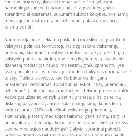
kad mediacijos reguliavimo menas pasireiškia gebėjimu
Informacinė sistema "Studijos"
harmoningai suderinti nacionalinės ir tarptautinės ginčų
Azijos centras
Vilniaus Karaliaus Sedžiongo institutas
Parama Ukrainai
sprendimo ekosistemas, sukuriant aukštos kokybės, prieinamą
Darbuotojų elektroninis paštas
mediacijos infrastruktūrą bei užtikrinant palankų mediacijai
Vilniaus Karaliaus Sedžiongo institutas
Frankofoniškų šalių studijų centras
Daugiafaktorinė autentifikacija universiteto
Civilinė sauga
teismų požiūrį.
darbuotojams (MFA)
Frankofoniškų šalių studijų centras
Mokslininkų profiliai "CRIS"
Korupcijos prevencija
Konferencija buvo siekiama paskatinti mokslininkų, praktikų ir
Bendruomenės gerovė
valstybės politikos formuotojų dialogą ieškant veiksmingų
priemonių, skatinančių platesnį mediacijos taikymą. Skirtingų
Darbuotojų kvalifikacijos kėlimas
valstybių patirtis patvirtina, kad viena iš priemonių skatinantį
MRU norminių teisės aktų duomenų bazė
dažnesnį mediacijos naudojimą teisinių ginčų sprendimui yra
Intranetas
įvairių privalomosios mediacijos modelių taikymas nacionalinėje
teisėje. Tačiau, akivaizdu, kad šis būdas vis dar gana
eDVS
prieštaringai vertinamas, todėl būtina ieškoti ir kitų priemonių,
Microsoft Office 365
užtikrinančių subalansuotą mediacijos ir teismų procesų skaičių.
MRU mobilios programėlės
Apžvelgus užsienio valstybių patirtį, pranešėjai bei panelinių
diskusijų dalyviai aktyviai įsitraukė į naujų idėjų, kurios leistų
Pagalbos sistema
įveikti esamus iššūkius ir ieškoti veiksmingų priemonių,
Profesinė sąjunga
skatinančių platesnį mediacijos taikymą, generavimą. Taigi, jei
Kontaktų paieška
ne privalomoji mediacija, kokios dar priemonės leidžia efektyviai
skatina mediacijos naudojimąsi? Dalyviai sutartinai pabrėžė
būtinybę didinti šio taikaus ginčų sprendimo žinomumą ne tik