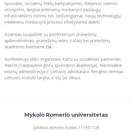
epizodais, socialinių tinklų kampanijomis, dalijimusi sėkmės
istorijomis, lengvai prieinamų mediacijos paslaugų
infrastruktūros kūrimu bei, neišvengiamai, naujų technologijų
įveiklinimu mediacijos proceso efektyvumui didinti.
Išsamiau susipažinti su konferencijos pranešimų
apibendrinimais, pranešimų video įrašais bei pranešimų
skaidrėmis kviečiame
čia
.
Konferencija MRU organizavo kartu su socialiniais partneriais
INADR (Tarptautinė ginčų sprendimo akademija), Nacionaline
teismų administracija ir Lietuvos advokatūra. Renginio rėmėjai -
Lietuvos mokslo taryba, ir VšĮ Go Vilnius.
Mykolo Romerio universitetas
Juridinio asmens kodas 111951726