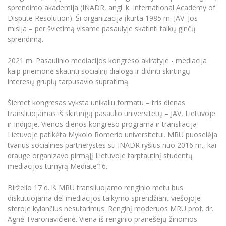
Renginių kalendorius
Universiteto teatras
Neformaliuoju ir (ar) savišvietos būdu įgytų
Erasmus+ mobilumas praktikoms (SMP)
Partnerystės
sprendimo akademija (INADR, angl. k. International Academy of
Emocinė gerovė
Mokslo laboratorijos
kompetencijų vertinimas ir pripažinimas
Veiklos dokumentai
Dispute Resolution). Ši organizacija įkurta 1985 m. JAV. Jos
Sūduvos akademija
Tinklalaidės
MRU pop vokalinis ansamblis (vadovas Artūras
Kitos galimybės
Azijos centras
misija – per švietimą visame pasaulyje skatinti taikų ginčų
Bakalauro studijos
Žmogaus, aplinkos ir technologijų (HET) siste
Novikas)
Studijų organizavimas
Akademinė etika
sprendimą.
Magistrantūros studijos
Vilniaus Karaliaus Sedžiongo institutas
MRU merginų choras
Doktorantūra
Darbas MRU
2021 m. Pasaulinio mediacijos kongreso akiratyje - mediacija
Vadovų MBA
Frankofoniškų šalių studijų centras
kaip priemonė skatinti socialinį dialogą ir didinti skirtingų
Švietimo ir kultūros vadovų MPA
Projektai
Universiteto simbolika
interesų grupių tarpusavio supratimą.
Teisės LL.M.
Akademinė leidyba
Atributika
Šiemet kongresas vyksta unikaliu formatu – tris dienas
Papildomosios studijos
transliuojamas iš skirtingų pasaulio universitetų – JAV, Lietuvoje
Pedagogų rengimas
Mokymų LAB
Naujienos
ir Indijoje. Vienos dienos kongreso programa ir transliacija
Doktorantūros studijos
Lietuvoje patikėta Mykolo Romerio universitetui. MRU puoselėja
Mokslo naujienos
Tarptautiškumas
tvarius socialinės partnerystės su INADR ryšius nuo 2016 m., kai
Profesinės bakalauro studijos
Personalo valdymo centras
drauge organizavo pirmąjį Lietuvoje tarptautinį studentų
Kasmetiniai mokslo renginiai
Studentams
Darnus vystymasis
Privačių interesų deklaravimas
mediacijos turnyrą Mediate’16.
Informacija naujiems darbuotojams
Darbuotojams
Studentams
Privatumo politika
Birželio 17 d. iš MRU transliuojamo renginio metu bus
Studijų Moodle (studijų vykdymui)
diskutuojama dėl mediacijos taikymo sprendžiant viešojoje
Darbuotojams
Partnerystės
Negalia ir individualieji poreikiai
Darbuotojų Moodle (kompetencijų tobulinimui)
sferoje kylančius nesutarimus. Renginį moderuos MRU prof. dr.
Agnė Tvaronavičienė. Viena iš renginio pranešėjų žinomos
Partnerystės
Studijų tvarkaraštis
Azijos centras
Viešai skelbiama informacija