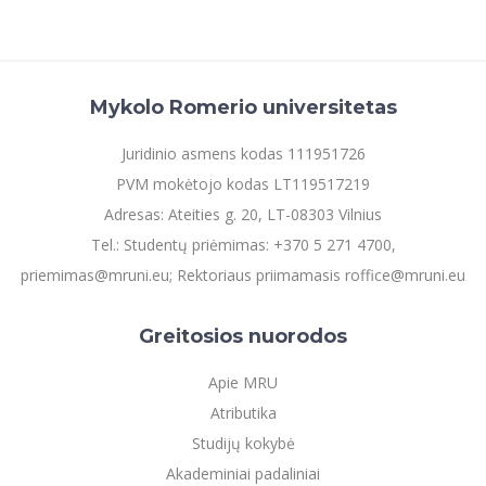
Mykolo Romerio universitetas
Juridinio asmens kodas 111951726
PVM mokėtojo kodas LT119517219
Adresas: Ateities g. 20, LT-08303 Vilnius
Tel.: Studentų priėmimas: +370 5 271 4700,
priemimas@mruni.eu; Rektoriaus priimamasis roffice@mruni.eu
Greitosios nuorodos
Apie MRU
Atributika
Studijų kokybė
Akademiniai padaliniai