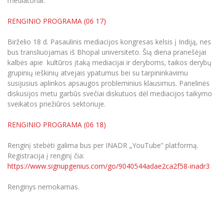
mediatoriai.
RENGINIO PROGRAMA (06 17)
Birželio 18 d. Pasaulinis mediacijos kongresas kelsis į Indiją, nes
bus transliuojamas iš Bhopal universiteto. Šią diena pranešėjai
kalbės apie kultūros įtaką mediacijai ir deryboms, taikos derybų
grupinių ieškinių atvejais ypatumus bei su tarpininkavimu
susijusius aplinkos apsaugos probleminius klausimus. Panelinės
diskusijos metu garbūs svečiai diskutuos dėl mediacijos taikymo
sveikatos priežiūros sektoriuje.
RENGINIO PROGRAMA (06 18)
Renginį stebėti galima bus per INADR „YouTube” platformą.
Registracija į renginį čia:
https://www.signupgenius.com/go/9040544adae2ca2f58-inadr3
Renginys nemokamas.