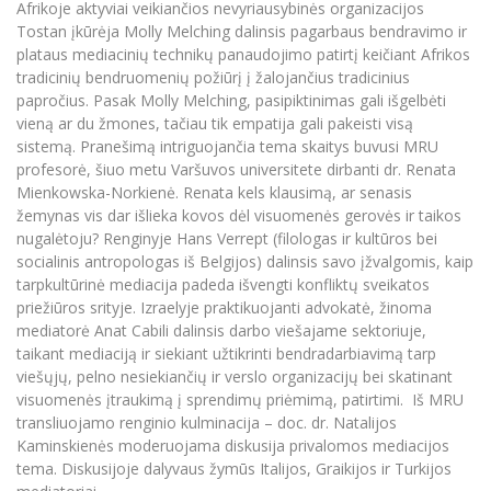
Afrikoje aktyviai veikiančios nevyriausybinės organizacijos
Informacinė sistema "Studijos"
Tostan įkūrėja Molly Melching dalinsis pagarbaus bendravimo ir
Azijos centras
Vilniaus Karaliaus Sedžiongo institutas
Parama Ukrainai
Darbuotojų elektroninis paštas
plataus mediacinių technikų panaudojimo patirtį keičiant Afrikos
Vilniaus Karaliaus Sedžiongo institutas
tradicinių bendruomenių požiūrį į žalojančius tradicinius
Frankofoniškų šalių studijų centras
Daugiafaktorinė autentifikacija universiteto
Civilinė sauga
papročius. Pasak Molly Melching, pasipiktinimas gali išgelbėti
darbuotojams (MFA)
Frankofoniškų šalių studijų centras
vieną ar du žmones, tačiau tik empatija gali pakeisti visą
Mokslininkų profiliai "CRIS"
Korupcijos prevencija
sistemą. Pranešimą intriguojančia tema skaitys buvusi MRU
Bendruomenės gerovė
profesorė, šiuo metu Varšuvos universitete dirbanti dr. Renata
Mienkowska-Norkienė. Renata kels klausimą, ar senasis
Darbuotojų kvalifikacijos kėlimas
žemynas vis dar išlieka kovos dėl visuomenės gerovės ir taikos
MRU norminių teisės aktų duomenų bazė
nugalėtoju? Renginyje Hans Verrept (filologas ir kultūros bei
Intranetas
socialinis antropologas iš Belgijos) dalinsis savo įžvalgomis, kaip
tarpkultūrinė mediacija padeda išvengti konfliktų sveikatos
eDVS
priežiūros srityje. Izraelyje praktikuojanti advokatė, žinoma
Microsoft Office 365
mediatorė Anat Cabili dalinsis darbo viešajame sektoriuje,
MRU mobilios programėlės
taikant mediaciją ir siekiant užtikrinti bendradarbiavimą tarp
viešųjų, pelno nesiekiančių ir verslo organizacijų bei skatinant
Pagalbos sistema
visuomenės įtraukimą į sprendimų priėmimą, patirtimi. Iš MRU
Profesinė sąjunga
transliuojamo renginio kulminacija – doc. dr. Natalijos
Kontaktų paieška
Kaminskienės moderuojama diskusija privalomos mediacijos
tema. Diskusijoje dalyvaus žymūs Italijos, Graikijos ir Turkijos