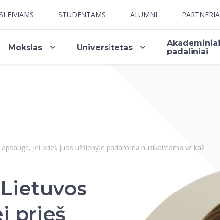
SLEIVIAMS
STUDENTAMS
ALUMNI
PARTNERI
Akademinia
Mokslas
Universitetas
padaliniai
ių apsauga, jei prieš juos užsienyje padaroma nusikalstama veika?
 Lietuvos
i prieš