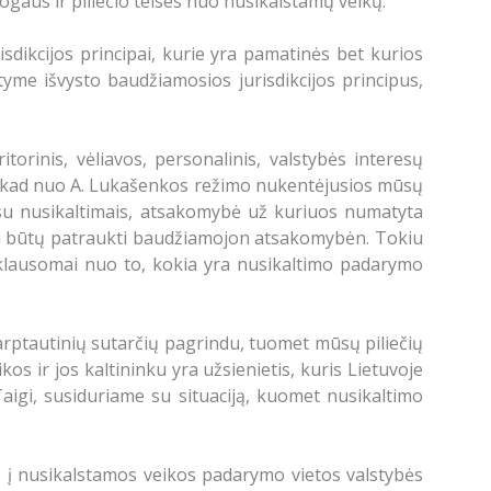
gaus ir piliečio teises nuo nusikalstamų veikų.
sdikcijos principai, kurie yra pamatinės bet kurios
yme išvysto baudžiamosios jurisdikcijos principus,
torinis, vėliavos, personalinis, valstybės interesų
is, kad nuo A. Lukašenkos režimo nukentėjusios mūsų
e su nusikaltimais, atsakomybė už kuriuos numatyta
nkai būtų patraukti baudžiamojon atsakomybėn. Tokiu
iklausomai nuo to, kokia yra nusikaltimo padarymo
arptautinių sutarčių pagrindu, tuomet mūsų piliečių
os ir jos kaltininku yra užsienietis, kuris Lietuvoje
aigi, susiduriame su situaciją, kuomet nusikaltimo
tis į nusikalstamos veikos padarymo vietos valstybės