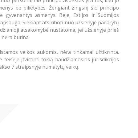
 nuo personalinio principo aspektas yra tas, kad jo
menys be pilietybės. Žengiant žingsnį šio principo
voje gyvenantys asmenys. Beje, Estijos ir Suomijos
psauga. Siekiant atsiriboti nuo užsienyje padarytų
udžiamoji atsakomybė nustatoma, jei užsienyje prieš
 nėra būtina.
alstamos veikos aukomis, nėra tinkamai užtikrinta.
teisėje įtvirtinti tokią baudžiamosios jurisdikcijos
odekso 7 straipsnyje numatytų veikų.