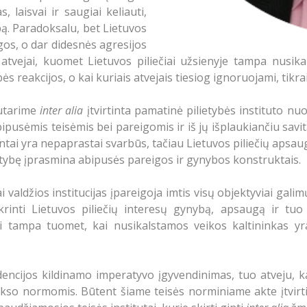
, laisvai ir saugiai keliauti,
lbą. Paradoksalu, bet Lietuvos
os, o dar didesnės agresijos
e atvejai, kuomet Lietuvos piliečiai užsienyje tampa nusika
reakcijos, o kai kuriais atvejais tiesiog ignoruojami, tikrai
nutarime
inter alia
įtvirtinta pamatinė pilietybės instituto nuo
ipusėmis teisėmis bei pareigomis ir iš jų išplaukiančiu savit
entai yra nepaprastai svarbūs, tačiau Lietuvos piliečių aps
ietybę įprasmina abipusės pareigos ir gynybos konstruktais.
ai valdžios institucijas įpareigoja imtis visų objektyviai gal
krinti Lietuvos piliečių interesų gynybą, apsaugą ir tuo 
 tampa tuomet, kai nusikalstamos veikos kaltininkas yra u
dencijos kildinamo imperatyvo įgyvendinimas, tuo atveju, k
kso normomis. Būtent šiame teisės norminiame akte įtvir