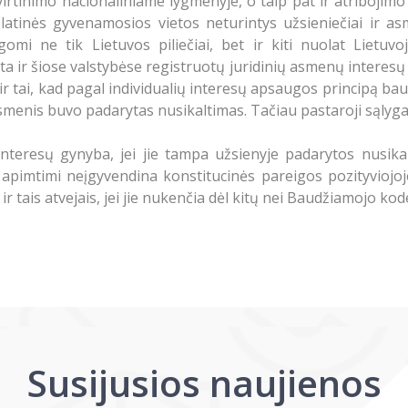
virtinimo nacionaliniame lygmenyje, o taip pat ir atribojimo
atinės gyvenamosios vietos neturintys užsieniečiai ir as
ugomi ne tik Lietuvos piliečiai, bet ir kiti nuolat Lietu
ir šiose valstybėse registruotų juridinių asmenų interesų a
r tai, kad pagal individualių interesų apsaugos principą ba
asmenis buvo padarytas nusikaltimas. Tačiau pastaroji sąlyga
 interesų gynyba, jei jie tampa užsienyje padarytos nusik
a apimtimi neįgyvendina konstitucinės pareigos pozityviojoje 
 ir tais atvejais, jei jie nukenčia dėl kitų nei Baudžiamojo k
Susijusios naujienos