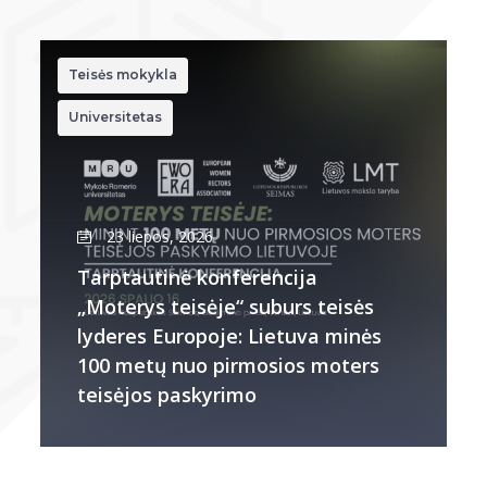
Teisės mokykla
Universitetas
23 liepos, 2026
Tarptautinė konferencija
„Moterys teisėje“ suburs teisės
lyderes Europoje: Lietuva minės
100 metų nuo pirmosios moters
teisėjos paskyrimo