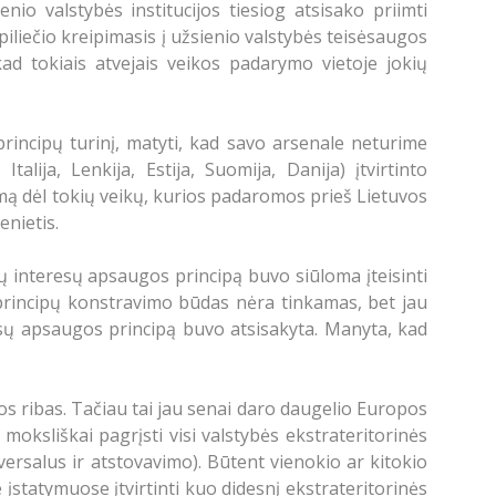
nio valstybės institucijos tiesiog atsisako priimti
 piliečio kreipimasis į užsienio valstybės teisėsaugos
 kad tokiais atvejais veikos padarymo vietoje jokių
rincipų turinį, matyti, kad savo arsenale neturime
alija, Lenkija, Estija, Suomija, Danija) įtvirtinto
imą dėl tokių veikų, kurios padaromos prieš Lietuvos
enietis.
 interesų apsaugos principą buvo siūloma įteisinti
 principų konstravimo būdas nėra tinkamas, bet jau
eresų apsaugos principą buvo atsisakyta. Manyta, kad
os ribas. Tačiau tai jau senai daro daugelio Europos
 moksliškai pagrįsti visi valstybės ekstrateritorinės
iversalus ir atstovavimo). Būtent vienokio ar kitokio
statymuose įtvirtinti kuo didesnį ekstrateritorinės