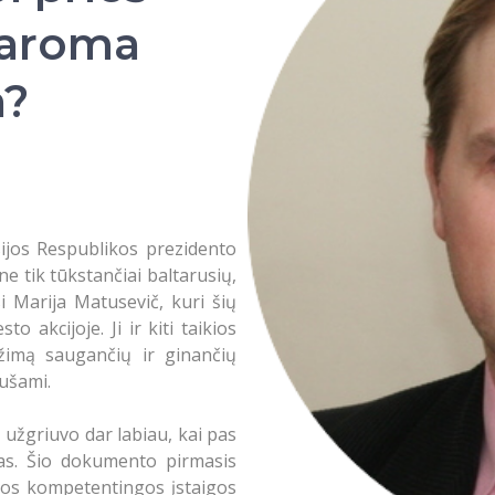
daroma
a?
ijos Respublikos prezidento
e tik tūkstančiai baltarusių,
si Marija Matusevič, kuri šių
 akcijoje. Ji ir kiti taikios
ežimą saugančių ir ginančių
mušami.
ą užgriuvo dar labiau, kai pas
sas. Šio dokumento pirmasis
isos kompetentingos įstaigos