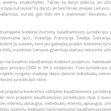
ų asmenų atsakomybės. Tačiau ką daryti piliečiui, jei užsie
 bylą nutraukia? Ką daryti, jei tam tikrais atvejais Lietuvos
padarinius, kuriais gali būti net ir įkalinimas? Akivaizdu,
amajame kodekse įtvirtintų baudžiamosios jurisdikcijos p
muose (pvz., Vokietija, Prancūzija, Švedija, Šveicarija, It
būtent jis suteiktų bent jau galimybę pradėti ikiteisminį tyr
us būtų nuolatinio Lietuvos gyventojo statuso neturintis užsi
jo nacionalinio baudžiamojo kodekso projektus, individualių
gos principu (2000 m. BK 6 straipsnis). Toks jurisdikcijos
rojekto rengimo stadijoje idėjos įteisinti individualių int
sios jurisdikcijos ribos.
ai praplečia konkrečios valstybės baudžiamosios jurisdikcij
dėl noro praplėsti baudžiamosios jurisdikcijos ribas ir buvo
stybės interesų apsaugos, individualių interesų apsaugos, un
tybių įstatymų leidėjams nacionaliniuose baudžiamuosiuose į