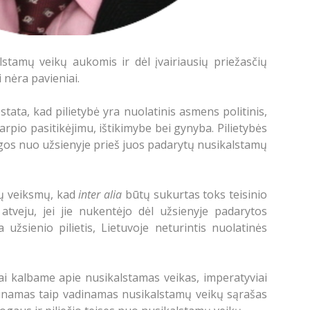
lstamų veikų aukomis ir dėl įvairiausių priežasčių
 nėra pavieniai.
stata, kad pilietybė yra nuolatinis asmens politinis,
arpio pasitikėjimu, ištikimybe bei gynyba. Pilietybės
augos nuo užsienyje prieš juos padarytų nusikalstamų
imų veiksmų, kad
inter alia
būtų sukurtas toks teisinio
atveju, jei jie nukentėjo dėl užsienyje padarytos
žsienio pilietis, Lietuvoje neturintis nuolatinės
ai kalbame apie nusikalstamas veikas, imperatyviai
tinamas taip vadinamas nusikalstamų veikų sąrašas