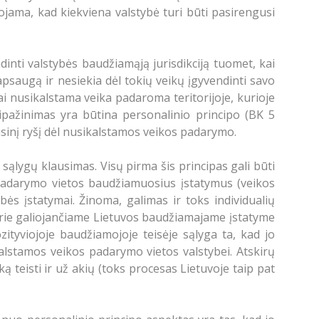
jojama, kad kiekviena valstybė turi būti pasirengusi
inti valstybės baudžiamąją jurisdikciją tuomet, kai
apsaugą ir nesiekia dėl tokių veikų įgyvendinti savo
ai nusikalstama veika padaroma teritorijoje, kurioje
ripažinimas yra būtina personalinio principo (BK 5
eisinį ryšį dėl nusikalstamos veikos padarymo.
sąlygų klausimas. Visų pirma šis principas gali būti
 padarymo vietos baudžiamuosius įstatymus (veikos
ės įstatymai. Žinoma, galimas ir toks individualių
urie galiojančiame Lietuvos baudžiamajame įstatyme
ozityviojoje baudžiamojoje teisėje sąlyga ta, kad jo
kalstamos veikos padarymo vietos valstybei. Atskirų
 teisti ir už akių (toks procesas Lietuvoje taip pat