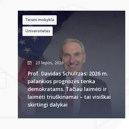
Teisės mokykla
Universitetas
23 liepos, 2026
Prof. Davidas Schultzas: 2026 m.
palankios prognozės tenka
demokratams. Tačiau laimėti ir
laimėti triuškinamai – tai visiškai
skirtingi dalykai