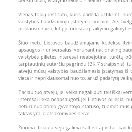
bei kiti mūsų įstatymo leidėjo – Seimo – akceptuoti b
Vienas tokių institutų, kuris padeda užtikrinti nu
valstybės baudžiamojo įstatymo normos. Atsižvelgi
priklauso ir visų kitų jo nuostatų taikymo galimybės
Šiuo metu Lietuvos baudžiamajame kodekse įtvirtint
apsaugos ir universalus. Vertinant nacionalinę bau
valstybės pilietės interesai neabejotinai turėtų 
tarptautinių sutarčių pagrindu (BK 7 straipsnis), 
atveju mūsų valstybės baudžiamasis įstatymas iš 
vieta ir nepriklausomai nuo to, ar už padarytą vei
Tačiau tuo atveju, jei veika negali būti teisiškai
interesai lieka neapsaugoti. Jei Lietuvos piliečiai 
neturi nuolatinio gyventojo statuso, tuomet mūsų 
faktas yra, o atsakomybės nėra!
Žinoma, tokiu atveju galima kalbėti apie tai, kad k