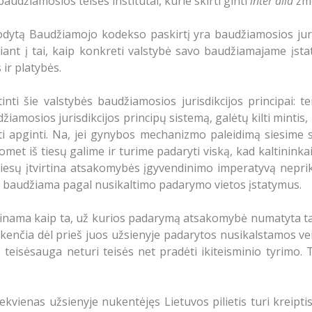
audžiamosios teisės institutai, kurie skirti ginti
inter alia
žmo
rodytą Baudžiamojo kodekso paskirtį yra baudžiamosios juri
ant į tai, kaip konkreti valstybė savo baudžiamajame įstat
 ir platybės.
i šie valstybės baudžiamosios jurisdikcijos principai: teri
džiamosios jurisdikcijos principų sistemą, galėtų kilti mint
būti apginti. Na, jei gynybos mechanizmo paleidimą siesim
tuomet iš tiesų galime ir turime padaryti viską, kad kaltini
tiesų įtvirtina atsakomybės įgyvendinimo imperatyvą nepr
ką baudžiama pagal nusikaltimo padarymo vietos įstatymus.
 vertinama kaip ta, už kurios padarymą atsakomybė numatyta t
nukenčia dėl prieš juos užsienyje padarytos nusikalstamos veik
teisėsauga neturi teisės net pradėti ikiteisminio tyrimo. T
iekvienas užsienyje nukentėjęs Lietuvos pilietis turi kreip