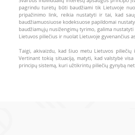
Svarbus individualių interesų apsaugos principo įt
pagrindu turėtų būti baudžiami tik Lietuvoje nuol
pripažinimo link, reikia nustatyti ir tai, kad sa
baudžiamuosiuose kodeksuose papildomai nustatyta 
baudžiamųjų nusižengimų tyrimo, galima nustatyti i
Lietuvos piliečius ir nuolat Lietuvoje gyvenančius 
Taigi, akivaizdu, kad šiuo metu Lietuvos piliečių
Vertinant tokią situaciją, matyti, kad valstybė vis
principų sistemą, kuri užtikrintų piliečių gynybą net