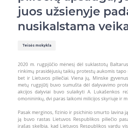
juos užsienyje pa
nusikalstama veik
Teisės mokykla
2020 m. rugpjūčio mėnesį dėl suklastotų Baltarus
rinkimų prasidėjusių taikių protestų aukomis tapo n
bet ir Lietuvos piliečiai. Viena jų, Minske gyvenu
metų rugpjūtį buvo sumušta dėl dalyvavimo protesto
akcijos dalyviai buvo sulaikyti A. Lukašenkos r
omonininkų, dvi paras laikomi milicijos skyriuje ir 
Pasak merginos, fizinio ir psichinio smurto lavina j
ją buvo rastas Lietuvos Respublikos piliečio pa
įrašas skelbia, kad Lietuvos Respublikos vardu v