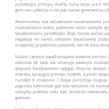
jurisdikcijos principų skaičių, kurių tarpe yra ir 
ginti savo piliečius ir net joje nuolat gyvenančius u
Akcentuotina, kad aktualizuoto baudžiamosios juris
nusikalstamos veikos padarymo vietos valstybė ignor
baudžiamosios jurisdikcijos. Beje, tokiais pačiais 
negalioja nei vienos valstybės baudžiamieji įstat
straipsnis) pripažinimo pasekmė, nes tik tokiu atvej
Siūlant Lietuvos baudžiamajame kodekse įtvirtinti i
taikomas tik tada, kai užsienyje padaryta nusika
abipusio baudžiamumo sąlyga), išskyrus atvejus, k
interesų apsaugos principo modelis, kuomet abipus
nurodyti 8 straipsnio 3 dalyje įtvirtintoje išlygoj
pagrindu kaltininkas gali būti teisiamas tik tuome
valstybių praktika rodo, kad, remiantis individuali
galimas).