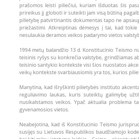
prašomos leisti piliečiui, kuriam išduotas šis pasas
prireikus jį globoti ir suteikti jam visą būtiną paga
pilietybę patvirtinantis dokumentas tapo ne apsaug
priežastimi. Atkreiptinas dėmesys į tai, kad toki
nesulaukia deramos veikos padarymo vietos valstybės 
1994 metų balandžio 13 d. Konstitucinio Teismo 
teisinis ryšys su konkrečia valstybe, grindžiamas ab
teisinio santykio kontekste visi šios nuostatos akc
veikų kontekste svarbiausiomis yra tos, kurios pil
Manytina, kad išryškinti pilietybės instituto akcent
reguliavimo laukas, kuris suteiktų galimybę užti
nusikalstamos veikos. Ypač aktualia problema tai
gyvenamosios vietos.
Neabejotina, kad iš Konstitucinio Teismo jurispru
susijęs su Lietuvos Respublikos baudžiamojo kode