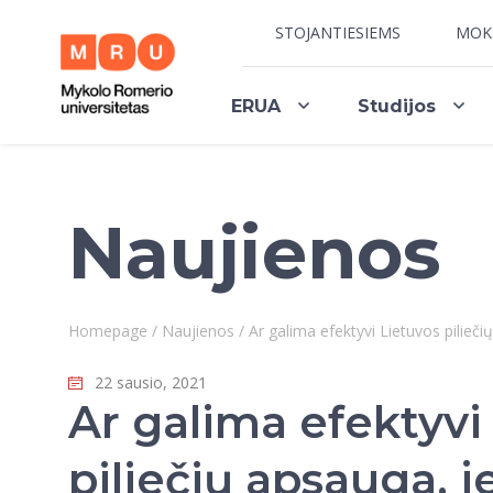
STOJANTIESIEMS
MOK
ERUA
Studijos
Naujienos
Homepage
/
Naujienos
/
Ar galima efektyvi Lietuvos pilieč
22 sausio, 2021
Ar galima efektyvi
piliečių apsauga, je