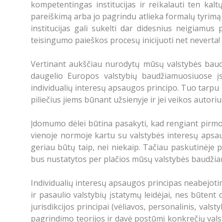
kompetentingas institucijas ir reikalauti ten kalt
pareiškimą arba jo pagrindu atlieka formalų tyrimą ir
institucijas gali sukelti dar didesnius neigiamus 
teisingumo paieškos procesų inicijuoti net neverta!
Vertinant aukščiau nurodytų mūsų valstybės baudži
daugelio Europos valstybių baudžiamuosiuose įstaty
individualių interesų apsaugos principo. Tuo tarpu 
piliečius jiems būnant užsienyje ir jei veikos autori
Įdomumo dėlei būtina pasakyti, kad rengiant pirmo
vienoje normoje kartu su valstybės interesų apsau
geriau būtų taip, nei niekaip. Tačiau paskutinėje p
bus nustatytos per plačios mūsų valstybės baudžiamo
Individualių interesų apsaugos principas neabejotin
ir pasaulio valstybių įstatymų leidėjai, nes būtent 
jurisdikcijos principai (vėliavos, personalinis, val
pagrindimo teorijos ir davė postūmį konkrečių vals