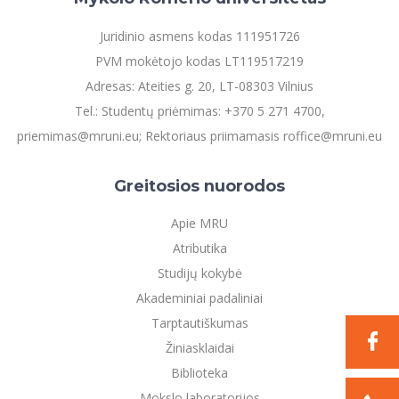
Informacinė sistema "Studijos"
Azijos centras
Vilniaus Karaliaus Sedžiongo institutas
Parama Ukrainai
Juridinio asmens kodas 111951726
Darbuotojų elektroninis paštas
Vilniaus Karaliaus Sedžiongo institutas
PVM mokėtojo kodas LT119517219
Frankofoniškų šalių studijų centras
Daugiafaktorinė autentifikacija universiteto
Civilinė sauga
darbuotojams (MFA)
Adresas: Ateities g. 20, LT-08303 Vilnius
Frankofoniškų šalių studijų centras
Mokslininkų profiliai "CRIS"
Korupcijos prevencija
Tel.: Studentų priėmimas: +370 5 271 4700,
Bendruomenės gerovė
priemimas@mruni.eu; Rektoriaus priimamasis roffice@mruni.eu
Darbuotojų kvalifikacijos kėlimas
MRU norminių teisės aktų duomenų bazė
Greitosios nuorodos
Intranetas
Apie MRU
eDVS
Atributika
Microsoft Office 365
Studijų kokybė
MRU mobilios programėlės
Akademiniai padaliniai
Pagalbos sistema
Tarptautiškumas
Profesinė sąjunga
Žiniasklaidai
Kontaktų paieška
Biblioteka
Mokslo laboratorijos