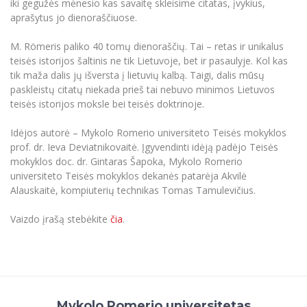
Renginių kalendorius
iki gegužės mėnesio kas savaitę skleisime citatas, įvykius,
Universiteto teatras
Neformaliuoju ir (ar) savišvietos būdu įgytų
Erasmus+ mobilumas praktikoms (SMP)
Partnerystės
Emocinė gerovė
Mokslo laboratorijos
aprašytus jo dienoraščiuose.
kompetencijų vertinimas ir pripažinimas
Veiklos dokumentai
Sūduvos akademija
Tinklalaidės
MRU pop vokalinis ansamblis (vadovas Artūras
Kitos galimybės
Azijos centras
Bakalauro studijos
Žmogaus, aplinkos ir technologijų (HET) siste
Novikas)
M. Römeris paliko 40 tomų dienoraščių. Tai – retas ir unikalus
Studijų organizavimas
Akademinė etika
teisės istorijos šaltinis ne tik Lietuvoje, bet ir pasaulyje. Kol kas
Magistrantūros studijos
Vilniaus Karaliaus Sedžiongo institutas
MRU merginų choras
Doktorantūra
tik maža dalis jų išversta į lietuvių kalbą. Taigi, dalis mūsų
Darbas MRU
Vadovų MBA
paskleistų citatų niekada prieš tai nebuvo minimos Lietuvos
Frankofoniškų šalių studijų centras
Švietimo ir kultūros vadovų MPA
Projektai
teisės istorijos moksle bei teisės doktrinoje.
Universiteto simbolika
Teisės LL.M.
Akademinė leidyba
Idėjos autorė – Mykolo Romerio universiteto Teisės mokyklos
Atributika
Papildomosios studijos
prof. dr. Ieva Deviatnikovaitė. Įgyvendinti idėją padėjo Teisės
Pedagogų rengimas
Mokymų LAB
mokyklos doc. dr. Gintaras Šapoka, Mykolo Romerio
Naujienos
universiteto Teisės mokyklos dekanės patarėja Akvilė
Doktorantūros studijos
Mokslo naujienos
Alauskaitė, kompiuterių technikas Tomas Tamulevičius.
Tarptautiškumas
Profesinės bakalauro studijos
Personalo valdymo centras
Kasmetiniai mokslo renginiai
Vaizdo įrašą stebėkite
čia
.
Studentams
Darnus vystymasis
Privačių interesų deklaravimas
Informacija naujiems darbuotojams
Darbuotojams
Studentams
Privatumo politika
Studijų Moodle (studijų vykdymui)
Darbuotojams
Partnerystės
Negalia ir individualieji poreikiai
Darbuotojų Moodle (kompetencijų tobulinimui)
Partnerystės
Studijų tvarkaraštis
Azijos centras
Mykolo Romerio universitetas
Viešai skelbiama informacija