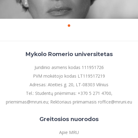
Mykolo Romerio universitetas
Juridinio asmens kodas 111951726
PVM mokėtojo kodas LT119517219
Adresas: Ateities g. 20, LT-08303 Vilnius
Tel.: Studentų priėmimas: +370 5 271 4700,
priemimas@mruni.eu; Rektoriaus priimamasis roffice@mruni.eu
Greitosios nuorodos
Apie MRU