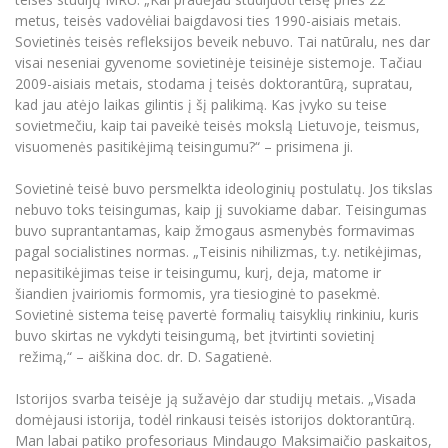
metus, teisės vadovėliai baigdavosi ties 1990-aisiais metais.
Sovietinės teisės refleksijos beveik nebuvo. Tai natūralu, nes dar
visai neseniai gyvenome sovietinėje teisinėje sistemoje. Tačiau
2009-aisiais metais, stodama į teisės doktorantūrą, supratau,
kad jau atėjo laikas gilintis į šį palikimą. Kas įvyko su teise
sovietmečiu, kaip tai paveikė teisės mokslą Lietuvoje, teismus,
visuomenės pasitikėjimą teisingumu?“ – prisimena ji.
Sovietinė teisė buvo persmelkta ideologinių postulatų. Jos tikslas
nebuvo toks teisingumas, kaip jį suvokiame dabar. Teisingumas
buvo suprantantamas, kaip žmogaus asmenybės formavimas
pagal socialistines normas. „Teisinis nihilizmas, t.y. netikėjimas,
nepasitikėjimas teise ir teisingumu, kurį, deja, matome ir
šiandien įvairiomis formomis, yra tiesioginė to pasekmė.
Sovietinė sistema teisę pavertė formalių taisyklių rinkiniu, kuris
buvo skirtas ne vykdyti teisingumą, bet įtvirtinti sovietinį
režimą,“ – aiškina doc. dr. D. Sagatienė.
Istorijos svarba teisėje ją sužavėjo dar studijų metais. „Visada
domėjausi istorija, todėl rinkausi teisės istorijos doktorantūrą.
Man labai patiko profesoriaus Mindaugo Maksimaičio paskaitos,