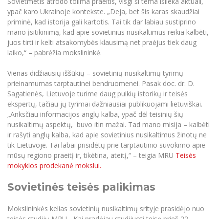
Sovietmetis atrodo tolima praeitis, visgi ši tema išlieka aktuali,
ypač karo Ukrainoje kontekste. „Deja, bet šis karas skaudžiai
priminė, kad istorija gali kartotis. Tai tik dar labiau sustiprino
mano įsitikinimą, kad apie sovietinius nusikaltimus reikia kalbėti,
juos tirti ir kelti atsakomybės klausimą net praėjus tiek daug
laiko,“ – pabrėžia mokslininkė.
Vienas didžiausių iššūkių – sovietinių nusikaltimų tyrimų
prieinamumas tarptautinei bendruomenei. Pasak doc. dr. D.
Sagatienės, Lietuvoje turime daug puikių istorikų ir teisės
ekspertų, tačiau jų tyrimai dažniausiai publikuojami lietuviškai.
„Anksčiau informacijos anglų kalba, ypač dėl teisinių šių
nusikaltimų aspektų, buvo itin mažai. Tad mano misija – kalbėti
ir rašyti anglų kalba, kad apie sovietinius nusikaltimus žinotų ne
tik Lietuvoje. Tai labai prisidėtų prie tarptautinio suvokimo apie
mūsų regiono praeitį ir, tikėtina, ateitį,“ – teigia MRU
Teisės
mokyklos prodekanė mokslui.
Sovietinės teisės palikimas
Mokslininkės kelias sovietinių nusikaltimų srityje prasidėjo nuo
teisės studijų MRU. „Kai pradėjau studijuoti teisę prieš 22