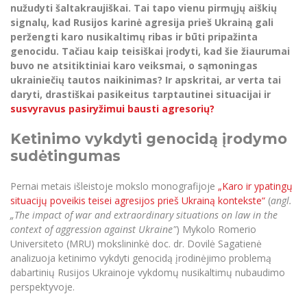
Renginių kalendorius
Universiteto teatras
Neformaliuoju ir (ar) savišvietos būdu įgytų
nužudyti šaltakraujiškai. Tai tapo vienu pirmųjų aiškių
Erasmus+ mobilumas praktikoms (SMP)
Partnerystės
Emocinė gerovė
Mokslo laboratorijos
kompetencijų vertinimas ir pripažinimas
Veiklos dokumentai
signalų, kad Rusijos karinė agresija prieš Ukrainą gali
Sūduvos akademija
Tinklalaidės
MRU pop vokalinis ansamblis (vadovas Artūras
Kitos galimybės
peržengti karo nusikaltimų ribas ir būti pripažinta
Azijos centras
Bakalauro studijos
Žmogaus, aplinkos ir technologijų (HET) siste
Novikas)
Studijų organizavimas
Akademinė etika
genocidu. Tačiau kaip teisiškai įrodyti, kad šie žiaurumai
Magistrantūros studijos
Vilniaus Karaliaus Sedžiongo institutas
buvo ne atsitiktiniai karo veiksmai, o sąmoningas
MRU merginų choras
Doktorantūra
Darbas MRU
ukrainiečių tautos naikinimas? Ir apskritai, ar verta tai
Vadovų MBA
Frankofoniškų šalių studijų centras
daryti, drastiškai pasikeitus tarptautinei situacijai ir
Švietimo ir kultūros vadovų MPA
Projektai
Universiteto simbolika
susvyravus pasiryžimui bausti agresorių?
Teisės LL.M.
Akademinė leidyba
Atributika
Ketinimo vykdyti genocidą įrodymo
Papildomosios studijos
sudėtingumas
Pedagogų rengimas
Mokymų LAB
Naujienos
Doktorantūros studijos
Pernai metais išleistoje mokslo monografijoje
„Karo ir ypatingų
Mokslo naujienos
Tarptautiškumas
Profesinės bakalauro studijos
situacijų poveikis teisei agresijos prieš Ukrainą kontekste“
(
angl.
Personalo valdymo centras
„The impact of war and extraordinary situations on law in the
Kasmetiniai mokslo renginiai
Studentams
Darnus vystymasis
Privačių interesų deklaravimas
context of aggression against Ukraine"
) Mykolo Romerio
Informacija naujiems darbuotojams
Universiteto (MRU) mokslininkė doc. dr. Dovilė Sagatienė
Darbuotojams
Studentams
Privatumo politika
analizuoja ketinimo vykdyti genocidą įrodinėjimo problemą
Studijų Moodle (studijų vykdymui)
dabartinių Rusijos Ukrainoje vykdomų nusikaltimų nubaudimo
Darbuotojams
Partnerystės
Negalia ir individualieji poreikiai
Darbuotojų Moodle (kompetencijų tobulinimui)
perspektyvoje.
Partnerystės
Studijų tvarkaraštis
Azijos centras
Viešai skelbiama informacija