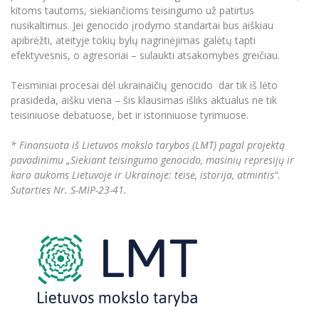
kitoms tautoms, siekiančioms teisingumo už patirtus
nusikaltimus. Jei genocido įrodymo standartai bus aiškiau
apibrėžti, ateityje tokių bylų nagrinėjimas galėtų tapti
efektyvesnis, o agresoriai – sulaukti atsakomybės greičiau.
Teisminiai procesai dėl ukrainaičių genocido dar tik iš lėto
prasideda, aišku viena – šis klausimas išliks aktualus ne tik
teisiniuose debatuose, bet ir istoriniuose tyrimuose.
* Finansuota iš Lietuvos mokslo tarybos (LMT) pagal projektą
pavadinimu „Siekiant teisingumo genocido, masinių represijų ir
karo aukoms Lietuvoje ir Ukrainoje: teisė, istorija, atmintis“.
Sutarties Nr. S-MIP-23-41.