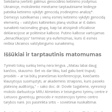
Siekdama įvertinti galimus genocidinio ketinimo įrodymus
Ukrainoje, mokslininkė minėtame tarptautiniame leidinyje
pateikia ketinimo vykdyti genocidą įrodinėjimo analizę*.
Dėmesys sutelkiamas į vieną esminį ketinimo vykdyti genocidą
elementą – valstybės kaltininkės planą visiškai ar iš dalies
sunaikinti nacionalinę grupę, kaip tai atsispindi oficialiose
deklaracijose ar politinėse kalbose. Putino kalbose vartojamas
„denacifikacijos“ terminas yra eufemizmas, kuris iš esmės
reiškia Ukrainos valstybingumo sunaikinimą.
Iššūkiai ir tarptautinis matomumas
Tyrinėti tokią sunkią temą nėra lengva. „Matau labai daug
kančios, skausmo. Bet vis dar tikiu, kad galiu bent truputį
prisidėti – ar tai būtų pranešimas konferencijoje, kviečiantis
klausytojus susimąstyti, ar akademinis straipsnis, kuris pasieks
platesnę auditoriją,“ – sako doc. dr. Dovilė Sagatienė, vyresnioji
mokslo darbuotoja MRU Atminties ir teisingumo tyrimų centre ir
Lietuvos gyventojų genocido ir rezistencijos tyrimo centro
tarybos narė. Jos pasirinkta sritis – sovietiniai nusikaltimai.