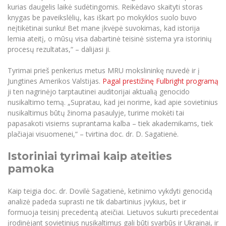
kurias daugelis laikė sudėtingomis. Reikėdavo skaityti storas
knygas be paveikslėlių, kas iškart po mokyklos suolo buvo
neįtikėtinai sunku! Bet mane įkvėpė suvokimas, kad istorija
lemia ateitį, o mūsų visa dabartinė teisinė sistema yra istorinių
procesų rezultatas,“ – dalijasi ji.
Tyrimai prieš penkerius metus MRU mokslininkę nuvedė ir į
Jungtines Amerikos Valstijas.
Pagal prestižinę Fulbright programą
ji ten nagrinėjo tarptautinei auditorijai aktualią genocido
nusikaltimo temą. „Supratau, kad jei norime, kad apie sovietinius
nusikaltimus būtų žinoma pasaulyje, turime mokėti tai
papasakoti visiems suprantama kalba – tiek akademikams, tiek
plačiajai visuomenei,“ – tvirtina doc. dr. D. Sagatienė.
Istoriniai tyrimai kaip ateities
pamoka
Kaip teigia doc. dr. Dovilė Sagatienė, ketinimo vykdyti genocidą
analizė padeda suprasti ne tik dabartinius įvykius, bet ir
formuoja teisinį precedentą ateičiai. Lietuvos sukurti precedentai
įrodinėjant sovietinius nusikaltimus gali būti svarbūs ir Ukrainai, ir