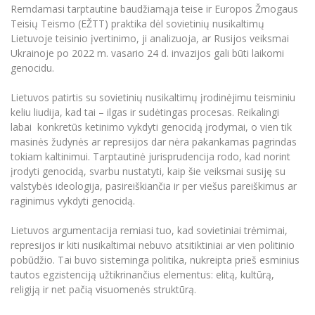
Remdamasi tarptautine baudžiamąja teise ir Europos Žmogaus
Informacinė sistema "Studijos"
Azijos centras
Vilniaus Karaliaus Sedžiongo institutas
Teisių Teismo (EŽTT) praktika dėl sovietinių nusikaltimų
Parama Ukrainai
Darbuotojų elektroninis paštas
Lietuvoje teisinio įvertinimo, ji analizuoja, ar Rusijos veiksmai
Vilniaus Karaliaus Sedžiongo institutas
Frankofoniškų šalių studijų centras
Daugiafaktorinė autentifikacija universiteto
Ukrainoje po 2022 m. vasario 24 d. invazijos gali būti laikomi
Civilinė sauga
darbuotojams (MFA)
genocidu.
Frankofoniškų šalių studijų centras
Mokslininkų profiliai "CRIS"
Korupcijos prevencija
Lietuvos patirtis su sovietinių nusikaltimų įrodinėjimu teisminiu
Bendruomenės gerovė
keliu liudija, kad tai – ilgas ir sudėtingas procesas. Reikalingi
Darbuotojų kvalifikacijos kėlimas
labai konkretūs ketinimo vykdyti genocidą įrodymai, o vien tik
masinės žudynės ar represijos dar nėra pakankamas pagrindas
MRU norminių teisės aktų duomenų bazė
tokiam kaltinimui. Tarptautinė jurisprudencija rodo, kad norint
Intranetas
įrodyti genocidą, svarbu nustatyti, kaip šie veiksmai susiję su
eDVS
valstybės ideologija, pasireiškiančia ir per viešus pareiškimus ar
raginimus vykdyti genocidą.
Microsoft Office 365
MRU mobilios programėlės
Lietuvos argumentacija remiasi tuo, kad sovietiniai trėmimai,
Pagalbos sistema
represijos ir kiti nusikaltimai nebuvo atsitiktiniai ar vien politinio
pobūdžio. Tai buvo sisteminga politika, nukreipta prieš esminius
Profesinė sąjunga
tautos egzistenciją užtikrinančius elementus: elitą, kultūrą,
Kontaktų paieška
religiją ir net pačią visuomenės struktūrą.