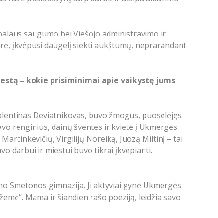
lobalaus saugumo bei Viešojo administravimo ir
rė, įkvėpusi daugelį siekti aukštumų, neprarandant
estą – kokie prisiminimai apie vaikystę jums
 Valentinas Deviatnikovas, buvo žmogus, puoselėjęs
avo renginius, dainų šventes ir kvietė į Ukmergės
rcinkevičių, Virgilijų Noreiką, Juozą Miltinį – tai
o darbui ir miestui buvo tikrai įkvepianti.
no Smetonos gimnazija. Ji aktyviai gynė Ukmergės
žemė“. Mama ir šiandien rašo poeziją, leidžia savo