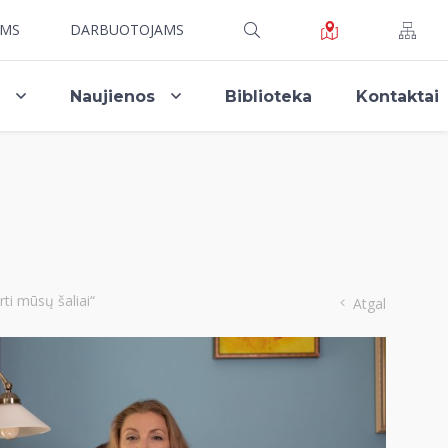
AMS
DARBUOTOJAMS
i
Naujienos
Biblioteka
Kontaktai
rti mūsų šaliai“
Atgal