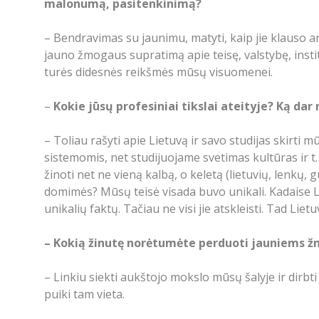
malonumą, pasitenkinimą?
– Bendravimas su jaunimu, matyti, kaip jie klauso a
jauno žmogaus supratimą apie teisę, valstybę, instit
turės didesnės reikšmės mūsų visuomenei.
–
Kokie jūsų profesiniai tikslai ateityje? Ką 
– Toliau rašyti apie Lietuvą ir savo studijas skirti 
sistemomis, net studijuojame svetimas kultūras ir t. 
žinoti net ne vieną kalbą, o keletą (lietuvių, lenkų, 
domimės? Mūsų teisė visada buvo unikali. Kadaise Li
unikalių faktų. Tačiau ne visi jie atskleisti. Tad Liet
–
Kokią žinutę norėtumėte perduoti jauniems žm
– Linkiu siekti aukštojo mokslo mūsų šalyje ir dirbt
puiki tam vieta.