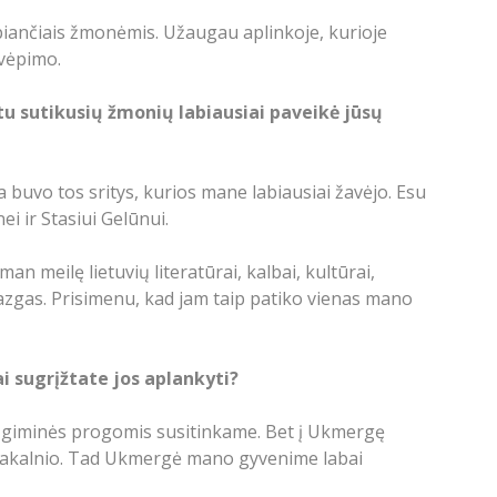
piančiais žmonėmis. Užaugau aplinkoje, kurioje
kvėpimo.
tu sutikusių žmonių labiausiai paveikė jūsų
a buvo tos sritys, kurios mane labiausiai žavėjo. Esu
i ir Stasiui Gelūnui.
n meilę lietuvių literatūrai, kalbai, kultūrai,
mazgas. Prisimenu, kad jam taip patiko vienas mano
ai sugrįžtate jos aplankyti?
ad giminės progomis susitinkame. Bet į Ukmergę
piliakalnio. Tad Ukmergė mano gyvenime labai