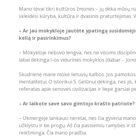
Mano tėvai tikri kultūros žmonės – jų dėka mūsų n
skleidėsi kūryba, kultūra ir dvasinis praturtėjimas
– Ar jau mokykloje jautėte ypatingą susidomėjim
kelią ir pasirinkimus?
– Mokykloje nebuvo lengva, nes ne visoms disciplinom
labai dėkinga I-os vidurinės mokyklos (dabar – Jon
Skudrienė mane mokė lietuvių kalbos. Jos pamokos man
mentalitetui. O istorikui S. Gelūnui dėkinga, nes 
referatas apie senovės civilizacijas ir liepė garsiai 
– Ar laikote save savo gimtojo krašto patriote? A
– Ukmergėje lankausi neretai, nes čia gyvena mano 
užklystu ir be progų. Aš čia pasisemiu ramybės ir s
reikšminga. Čia mano pradžia.