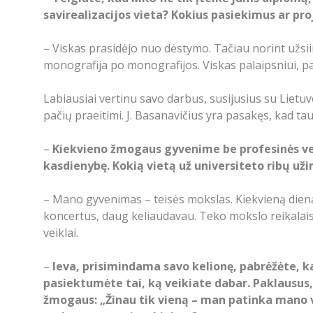
savirealizacijos vieta? Kokius pasiekimus ar pro
– Viskas prasidėjo nuo dėstymo. Tačiau norint užsiim
monografija po monografijos. Viskas palaipsniui, pama
Labiausiai vertinu savo darbus, susijusius su Lietuv
pačių praeitimi. J. Basanavičius yra pasakęs, kad tau
–
Kiekvieno žmogaus gyvenime be profesinės veik
kasdienybę. Kokią vietą už universiteto ribų uži
– Mano gyvenimas – teisės mokslas. Kiekvieną dieną 
koncertus, daug keliaudavau. Teko mokslo reikalais p
veiklai.
–
Ieva, prisimindama savo kelionę, pabrėžėte, k
pasiektumėte tai, ką veikiate dabar. Paklausus,
žmogaus: „Žinau tik vieną – man patinka mano ve