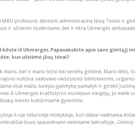
bei MRU profesorė, dėstanti administracinę teisę Teisės ir g
os ir užsienio studentams, bet ir tikra Ukmergės ambasado
d kilote iš Ukmergės. Papasakokite apie savo gimtąjį mi
mėte, kuo užsiėmė jūsų tėvai?
ik mano, bet ir mano tėčio bei senelių gimtinė. Mano tėtis,
r rajono kultūra: vadovavo viešosioms bibliotekoms, organiz
a visai maža, turėjau galimybę pamatyti ir girdėti Justiną Ma
nas iš Ukmergės kraštotyros muziejaus steigėjų. Jo meilė sav
pėdsaką miesto kultūriniame gyvenime.
toja II-oje vidurinėje mokykloje, kuri dabar vadinama Anta
ilėraščiai buvo spausdinami vietiniame laikraštyje „Gimtoji 