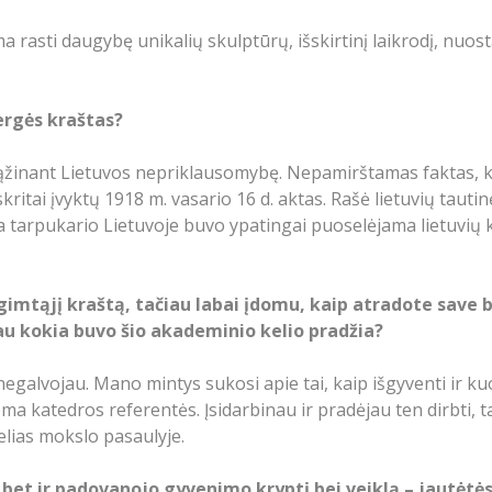
 rasti daugybę unikalių skulptūrų, išskirtinį laikrodį, nuo
rgės kraštas?
rąžinant Lietuvos nepriklausomybę. Nepamirštamas faktas, k
kritai įvyktų 1918 m. vasario 16 d. aktas. Rašė lietuvių tautin
a tarpukario Lietuvoje buvo ypatingai puoselėjama lietuvių ku
 gimtąjį kraštą, tačiau labai įdomu, kaip atradote sav
u kokia buvo šio akademinio kelio pradžia?
negalvojau. Mano mintys sukosi apie tai, kaip išgyventi ir k
a katedros referentės. Įsidarbinau ir pradėjau ten dirbti, 
elias mokslo pasaulyje.
 bet ir padovanojo gyvenimo kryptį bei veiklą – jautėtė