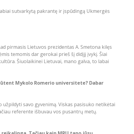
stabiai sutvarkytą pakrantę ir įspūdingą Ukmergės
ad pirmasis Lietuvos prezidentas A. Smetona kilęs
ėmis temomis dar gerokai prieš šį didįjį įvykį. Šiai
ltūra. Šiuolaikinei Lietuvai, mano galva, to labai
e būtent Mykolo Romerio universitete? Dabar
uo užpildyti savo gyvenimą. Viskas pasisuko netikėtai
tačiau referente išbuvau vos pusantrų metų.
s reikalinga. Tačiau kaip MRU tapo jūsų