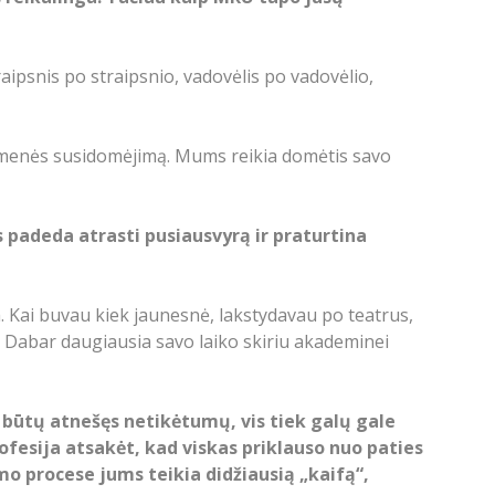
raipsnis po straipsnio, vadovėlis po vadovėlio,
visuomenės susidomėjimą. Mums reikia domėtis savo
 padeda atrasti pusiausvyrą ir praturtina
. Kai buvau kiek jaunesnė, lakstydavau po teatrus,
e. Dabar daugiausia savo laiko skiriu akademinei
 būtų atnešęs netikėtumų, vis tiek galų gale
ofesija atsakėt, kad viskas priklauso nuo paties
mo procese jums teikia didžiausią „kaifą“,