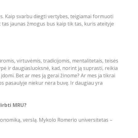
s. Kaip svarbu diegti vertybes, teigiamai formuoti
 tas jaunas žmogus bus kaip tik tas, kuris ateityje
romis, virtuvėmis, tradicijomis, mentalitetais, teisės
pė ir daugiasluoksnė, kad, norint ją suprasti, reikia
o įdomi. Bet ar mes ją gerai žinome? Ar mes ja tikrai
os pasaulyje niekur nėra buvę. Ir daugiau yra
dirbti MRU?
 ekonomiką, verslą. Mykolo Romerio universitetas –