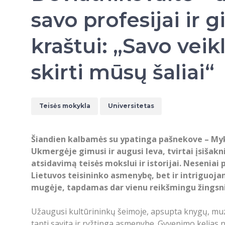
savo profesijai ir 
kraštui: „Savo veik
skirti mūsų šaliai“
Teisės mokykla
Universitetas
Šiandien kalbamės su ypatinga pašnekove – Myko
Ukmergėje gimusi ir augusi Ieva, tvirtai įsišakn
atsidavimą teisės mokslui ir istorijai. Neseniai
Lietuvos teisininko asmenybę, bet ir intriguojan
mugėje, tapdamas dar vienu reikšmingu žingsn
Užaugusi kultūrininkų šeimoje, apsupta knygų, muzi
tapti savita ir ryžtinga asmenybe. Gyvenimo kelias 