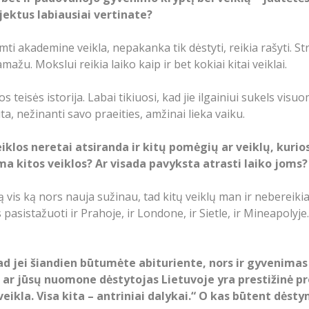
jektus labiausiai vertinate?
ti akademine veikla, nepakanka tik dėstyti, reikia rašyti. St
žu. Mokslui reikia laiko kaip ir bet kokiai kitai veiklai.
os teisės istorija. Labai tikiuosi, kad jie ilgainiui sukels 
ta, nežinanti savo praeities, amžinai lieka vaiku.
los neretai atsiranda ir kitų pomėgių ar veiklų, kurios
ma kitos veiklos? Ar visada pavyksta atrasti laiko joms?
vis ką nors nauja sužinau, tad kitų veiklų man ir nebereikia
asistažuoti ir Prahoje, ir Londone, ir Sietle, ir Mineapolyj
ad jei šiandien būtumėte abituriente, nors ir gyvenimas
 ar jūsų nuomone dėstytojas Lietuvoje yra prestižinė pr
ikla. Visa kita – antriniai dalykai.“ O kas būtent dėsty