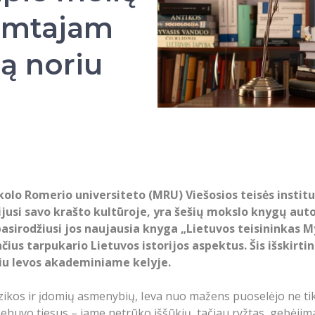
gimtajam
lą noriu
lo Romerio universiteto (MRU) Viešosios teisės institut
ijusi savo krašto kultūroje, yra šešių mokslo knygų auto
 pasirodžiusi jos naujausia knyga „Lietuvos teisininkas 
čius tarpukario Lietuvos istorijos aspektus. Šis išskirti
iu Ievos akademiniame kelyje.
kos ir įdomių asmenybių, Ieva nuo mažens puoselėjo ne tik 
nebuvo tiesus – jame netrūko iššūkių, tačiau ryžtas, gebėjim