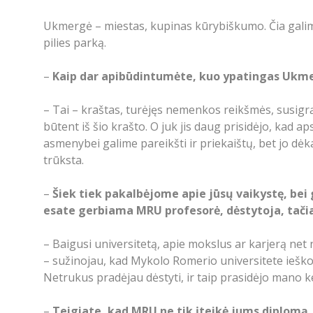
Ukmergė – miestas, kupinas kūrybiškumo. Čia galima
pilies parką.
–
Kaip dar apibūdintumėte, kuo ypatingas Ukme
– Tai – kraštas, turėjęs nemenkos reikšmės, susig
būtent iš šio krašto. O juk jis daug prisidėjo, kad aps
asmenybei galime pareikšti ir priekaištų, bet jo dėk
trūksta.
–
Šiek tiek pakalbėjome apie jūsų vaikystę, bei
esate gerbiama MRU profesorė, dėstytoja, tačia
– Baigusi universitetą, apie mokslus ar karjerą net 
– sužinojau, kad Mykolo Romerio universitete ieškom
Netrukus pradėjau dėstyti, ir taip prasidėjo mano k
–
Teigiate, kad MRU ne tik įteikė jums diplomą,