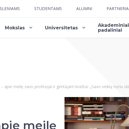
SLEIVIAMS
STUDENTAMS
ALUMNI
PARTNERI
Akademinia
Mokslas
Universitetas
padaliniai
– apie meilę savo profesijai ir gimtajam kraštui: „Savo veiklą noriu ski
apie meilę