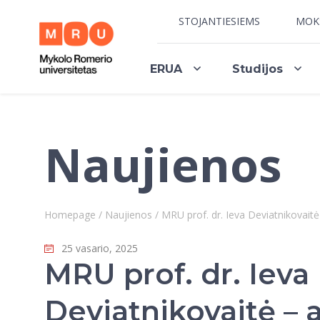
STOJANTIESIEMS
MOK
ERUA
Studijos
Naujienos
Homepage
/
Naujienos
/
MRU prof. dr. Ieva Deviatnikovaitė 
25 vasario, 2025
MRU prof. dr. Ieva
Deviatnikovaitė – 