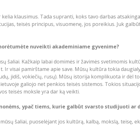
r kelia klausimus. Tada supranti, koks tavo darbas atsakinga
ucijas, teisės principus, visuomenę, jos poreikius. Juk galbūt
dar norėtumėte nuveikti akademiniame gyvenime?
mūsų šaliai. Kažkaip labai domimės ir žavimės svetimomis kultū
t. Ir visai pamirštame apie save. Mūsų kultūra tokia daugialy
gudų, jidiš, vokiečių, rusų). Mūsų istorija komplikuota ir dėl t
etuvoje galiojo net penkios teisės sistemos. Tokios situacij
uvos teisės moksle yra dar ką veikti.
onėms, ypač tiems, kurie galbūt svarsto studijuoti ar 
i mūsų šaliai, puoselėjant jos kultūrą, kalbą, mokslą, teisę,