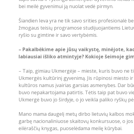
bei meilė gyvenimui ją nuolat vedė pirmyn.
Šiandien Ieva yra ne tik savo srities profesionalė 
žmogaus teisių programose studijuojantiems Lietuv
ryšio su gimtine ir savo vertybėmis.
– Pakalbėkime apie jūsų vaikystę, minėjote, ka
labiausiai išliko atmintyje? Kokioje šeimoje gi
– Taip, gimiau Ukmergėje – mieste, kuris buvo ne t
Ukmergės kultūrinį gyvenimą. Jis rūpinosi miesto i
kultūros namus įvairias garsias asmenybes. Dar būdam
buvo nepakartojama patirtis. Tėtis taip pat buvo vie
Ukmergė buvo jo širdyje, o jo veikla paliko ryškų 
Mano mama daugelį metų dirbo lietuvių kalbos moky
garbę nacionaliniuose skaitovų konkursuose, o jos e
eilėraščių knygas, puoselėdama meilę kūrybai.