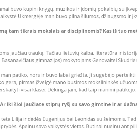
amai buvo kupini knygų, muzikos ir įdomių pokalbių su įkve
. Vaikystė Ukmergėje man buvo pilna šilumos, džiaugsmo ir į
ą tam tikrais mokslais ar disciplinomis? Kas iš tuo me
s jaučiau trauką. Tačiau lietuvių kalba, literatūra ir istorij
o Basanavičiaus gimnazijos) mokytojams Genovaitei Skudriene
 patiko, nors ir buvo labai griežta. Ji sugebėjo perteikti ma
jis, ko gera, pirmas įžvelgė mano būsimos mokslininkės užuo
perskaityti visai klasei. Dėkinga jam, kad taip manimi patikėjo.
r iki šiol jaučiate stiprų ryšį su savo gimtine ir ar dažn
teta Lilija ir dėdės Eugenijus bei Leonidas su šeimomis. T
tiprybės. Apeinu savo vaikystės vietas. Būtinai nueinu ant 