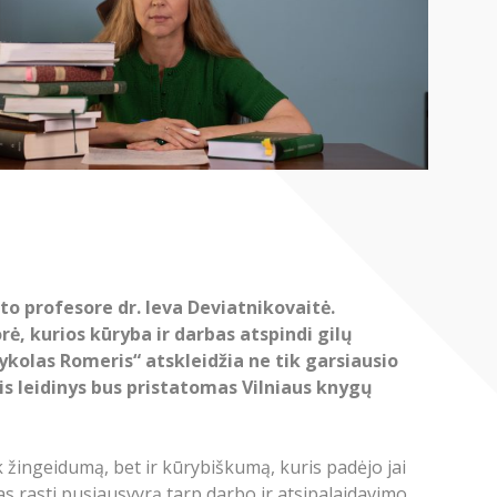
o profesore dr. Ieva Deviatnikovaitė.
rė, kurios kūryba ir darbas atspindi gilų
Mykolas Romeris“ atskleidžia ne tik garsiausio
nis leidinys bus pristatomas Vilniaus knygų
žingeidumą, bet ir kūrybiškumą, kuris padėjo jai
as rasti pusiausvyrą tarp darbo ir atsipalaidavimo