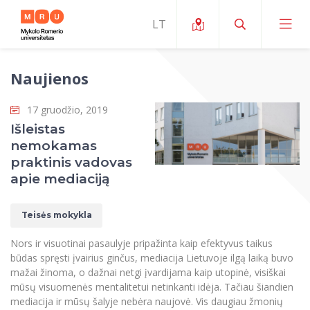
Naujienos
Apie ERUA
17 gruodžio, 2019
Naujienos ir renginiai
Mano studijos
Išleistas
nemokamas
Galimybės
Studijų organizavimas ir aplinka
MOin – MRU Mokslo ir inovacijų savaitė
praktinis vadovas
Komanda ir kontaktai
apie mediaciją
Finansai
Studijų kokybė
Mokslo programos
Apie MRU
Studentų organizacijos
Studijų programos
Mokslininkų profiliai "CRIS"
Teisės mokykla
Rektorės žodis
Teisės mokykla
Studentų namai
Tarptautiniai mainai
Mokslinės veiklos skatinimo fondas
Nors ir visuotinai pasaulyje pripažinta kaip efektyvus taikus
Struktūra
Viešojo saugumo akademija
Pranešimai spaudai
būdas spręsti įvairius ginčus, mediacija Lietuvoje ilgą laiką buvo
Estetinis ugdymas
Studentams
Skaitmeniniai ženkliukai
Tarptautinių ekspertų tinklas
mažai žinoma, o dažnai netgi įvardijama kaip utopinė, visiškai
Reitingai
Žmogaus ir visuomenės studijų fakultetas
Ekspertų sąrašas
mūsų visuomenės mentalitetui netinkanti idėja. Tačiau šiandien
Dokumentai reglamentuojantys studijas
Pramoginių šokių kolektyvas ,,Bolero”
Darbuotojams
Erasmus+ mobilumas studijoms (SMS)
Karjeros centras
Atitikties mokslinių tyrimų etikai komitetas
mediacija ir mūsų šalyje nebėra naujovė. Vis daugiau žmonių
Universiteto garbės nariai
Viešojo valdymo ir verslo fakultetas