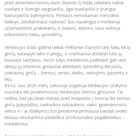
Renginių kalendorius
Universiteto teatras
prieš atverdami teismų duris išbando šį būdą siekdami taikiai
Neformaliuoju ir (ar) savišvietos būdu įgytų
Erasmus+ mobilumas praktikoms (SMP)
Partnerystės
Emocinė gerovė
Mokslo laboratorijos
kompetencijų vertinimas ir pripažinimas
susitarti ir išvengti varginančio, ilgai trunkančio ir brangiai
Veiklos dokumentai
Sūduvos akademija
Tinklalaidės
MRU pop vokalinis ansamblis (vadovas Artūras
kainuojančio bylinėjimosi. Pirmasis nemokamas metodinis
Kitos galimybės
Azijos centras
Bakalauro studijos
Žmogaus, aplinkos ir technologijų (HET) siste
Novikas)
Studijų organizavimas
leidinys „Mediatoriaus vadovas“ bus naudingas ir mediacija
Akademinė etika
Magistrantūros studijos
užsiimantiems praktikams, ir visiems, kitiems, savo veikloje
Vilniaus Karaliaus Sedžiongo institutas
MRU merginų choras
Doktorantūra
ieškantiems taikių sprendimų.
Darbas MRU
Vadovų MBA
Frankofoniškų šalių studijų centras
Švietimo ir kultūros vadovų MPA
Projektai
Universiteto simbolika
Mediacijos būdu galima taikiai efektyviai išspręsti tarp šalių kilusį
Teisės LL.M.
ginčą, sutaupyti laiko ir pinigų, o svarbiausia atstatyti tarp jų
Akademinė leidyba
Atributika
buvusius santykius. Ginčo šalys mediatoriui padedant gali rasti
Papildomosios studijos
abiejų jų interesus geriausiai atitinkantį sprendimą dėl pačių
Pedagogų rengimas
Mokymų LAB
Naujienos
įvairiausių ginčų – šeimos, verslo, darbo, vartojimo, pacientų ir
Doktorantūros studijos
kitų.
Mokslo naujienos
Tarptautiškumas
Be to, nuo 2020 metų Lietuvoje įsigalioja Mediacijos įstatymo
Profesinės bakalauro studijos
Personalo valdymo centras
nuostata dėl privalomosios mediacijos šeimos ginčuose. Tai
Kasmetiniai mokslo renginiai
Studentams
Darnus vystymasis
reiškia, kad jau kitais metais prieš kreipiantis į teismą dėl šeimos
Privačių interesų deklaravimas
ginčų (pavyzdžiui, santuokos nutraukimo, vaiko gyvenamosios
Informacija naujiems darbuotojams
Darbuotojams
Studentams
Privatumo politika
vietos ir / ar išlaikymo) bus privaloma pirmiausia bandyti įveikti
Studijų Moodle (studijų vykdymui)
kilusius nesutarimus pasitelkus profesionalius pagalbininkus –
Darbuotojams
Partnerystės
Negalia ir individualieji poreikiai
mediatorius.
Darbuotojų Moodle (kompetencijų tobulinimui)
Partnerystės
Studijų tvarkaraštis
Azijos centras
Viešai skelbiama informacija