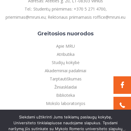
Adresas: Ateities g. 20, LT-08303 Vilnius
Tel.: Studentų priėmimas: +370 5 271 4700,
priemimas@mruni.eu; Rektoriaus priimamasis roffice@mruni.eu
Greitosios nuorodos
Apie MRU
Atributika
Studijų kokybė
Akademiniai padaliniai
Tarptautiškumas
Žiniasklaidai
Biblioteka
Mokslo laboratorijos
Privatumo politika
Siekdami užtikrinti Jums teikiamų paslaugų kokybę,
Universiteto tinklalapiuose naudojame slapukus. Tęsdami
naršymą jūs sutinkate su Mykolo Romerio universiteto slapukų