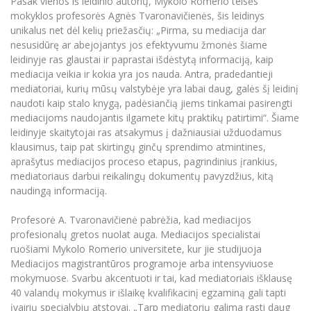
Pasak vienos iš leidinio autorių, Mykolo Romerio teisės
Informacinė sistema "Studijos"
mokyklos profesorės Agnės Tvaronavičienės, šis leidinys
Azijos centras
Vilniaus Karaliaus Sedžiongo institutas
Parama Ukrainai
unikalus net dėl kelių priežasčių: „Pirma, su mediacija dar
Darbuotojų elektroninis paštas
nesusidūrę ar abejojantys jos efektyvumu žmonės šiame
Vilniaus Karaliaus Sedžiongo institutas
Frankofoniškų šalių studijų centras
Daugiafaktorinė autentifikacija universiteto
Civilinė sauga
leidinyje ras glaustai ir paprastai išdėstytą informaciją, kaip
darbuotojams (MFA)
mediacija veikia ir kokia yra jos nauda. Antra, pradedantieji
Frankofoniškų šalių studijų centras
Mokslininkų profiliai "CRIS"
Korupcijos prevencija
mediatoriai, kurių mūsų valstybėje yra labai daug, galės šį leidinį
naudoti kaip stalo knygą, padėsiančią jiems tinkamai pasirengti
Bendruomenės gerovė
mediacijoms naudojantis ilgamete kitų praktikų patirtimi“. Šiame
Darbuotojų kvalifikacijos kėlimas
leidinyje skaitytojai ras atsakymus į dažniausiai užduodamus
MRU norminių teisės aktų duomenų bazė
klausimus, taip pat skirtingų ginčų sprendimo atmintines,
aprašytus mediacijos proceso etapus, pagrindinius įrankius,
Intranetas
mediatoriaus darbui reikalingų dokumentų pavyzdžius, kitą
eDVS
naudingą informaciją.
Microsoft Office 365
Profesorė A. Tvaronavičienė pabrėžia, kad mediacijos
MRU mobilios programėlės
profesionalų gretos nuolat auga. Mediacijos specialistai
Pagalbos sistema
ruošiami Mykolo Romerio universitete, kur jie studijuoja
Profesinė sąjunga
Mediacijos magistrantūros programoje arba intensyviuose
mokymuose. Svarbu akcentuoti ir tai, kad mediatoriais išklausę
Kontaktų paieška
40 valandų mokymus ir išlaikę kvalifikacinį egzaminą gali tapti
įvairių specialybių atstovai. „Tarp mediatorių galima rasti daug