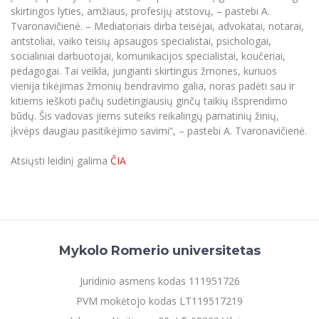
skirtingos lyties, amžiaus, profesijų atstovų, – pastebi A.
Tvaronavičienė. – Mediatoriais dirba teisėjai, advokatai, notarai,
antstoliai, vaiko teisių apsaugos specialistai, psichologai,
socialiniai darbuotojai, komunikacijos specialistai, koučeriai,
pedagogai. Tai veikla, jungianti skirtingus žmones, kuriuos
vienija tikėjimas žmonių bendravimo galia, noras padėti sau ir
kitiems ieškoti pačių sudėtingiausių ginčų taikių išsprendimo
būdų. Šis vadovas jiems suteiks reikalingų pamatinių žinių,
įkvėps daugiau pasitikėjimo savimi“, – pastebi A. Tvaronavičienė.
Atsiųsti leidinį galima
ČIA
Mykolo Romerio universitetas
Juridinio asmens kodas 111951726
PVM mokėtojo kodas LT119517219