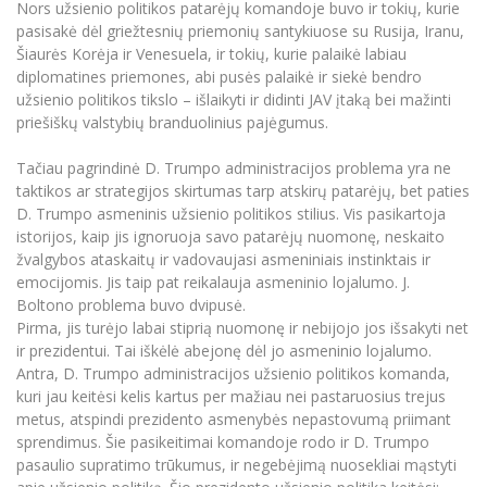
Nors užsienio politikos patarėjų komandoje buvo ir tokių, kurie
Informacinė sistema "Studijos"
pasisakė dėl griežtesnių priemonių santykiuose su Rusija, Iranu,
Azijos centras
Vilniaus Karaliaus Sedžiongo institutas
Parama Ukrainai
Darbuotojų elektroninis paštas
Šiaurės Korėja ir Venesuela, ir tokių, kurie palaikė labiau
Vilniaus Karaliaus Sedžiongo institutas
diplomatines priemones, abi pusės palaikė ir siekė bendro
Frankofoniškų šalių studijų centras
Daugiafaktorinė autentifikacija universiteto
Civilinė sauga
užsienio politikos tikslo – išlaikyti ir didinti JAV įtaką bei mažinti
darbuotojams (MFA)
Frankofoniškų šalių studijų centras
priešiškų valstybių branduolinius pajėgumus.
Mokslininkų profiliai "CRIS"
Korupcijos prevencija
Bendruomenės gerovė
Tačiau pagrindinė D. Trumpo administracijos problema yra ne
taktikos ar strategijos skirtumas tarp atskirų patarėjų, bet paties
Darbuotojų kvalifikacijos kėlimas
D. Trumpo asmeninis užsienio politikos stilius. Vis pasikartoja
MRU norminių teisės aktų duomenų bazė
istorijos, kaip jis ignoruoja savo patarėjų nuomonę, neskaito
Intranetas
žvalgybos ataskaitų ir vadovaujasi asmeniniais instinktais ir
emocijomis. Jis taip pat reikalauja asmeninio lojalumo. J.
eDVS
Boltono problema buvo dvipusė.
Microsoft Office 365
Pirma, jis turėjo labai stiprią nuomonę ir nebijojo jos išsakyti net
MRU mobilios programėlės
ir prezidentui. Tai iškėlė abejonę dėl jo asmeninio lojalumo.
Antra, D. Trumpo administracijos užsienio politikos komanda,
Pagalbos sistema
kuri jau keitėsi kelis kartus per mažiau nei pastaruosius trejus
Profesinė sąjunga
metus, atspindi prezidento asmenybės nepastovumą priimant
Kontaktų paieška
sprendimus. Šie pasikeitimai komandoje rodo ir D. Trumpo
pasaulio supratimo trūkumus, ir negebėjimą nuosekliai mąstyti