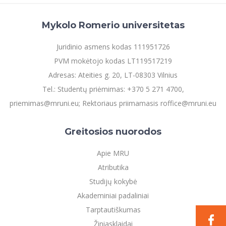
Mykolo Romerio universitetas
Juridinio asmens kodas 111951726
PVM mokėtojo kodas LT119517219
Adresas: Ateities g. 20, LT-08303 Vilnius
Tel.: Studentų priėmimas: +370 5 271 4700,
priemimas@mruni.eu; Rektoriaus priimamasis roffice@mruni.eu
Greitosios nuorodos
Apie MRU
Atributika
Studijų kokybė
Akademiniai padaliniai
Tarptautiškumas
Žiniasklaidai