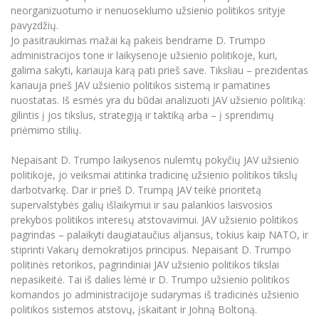
Renginių kalendorius
Universiteto teatras
Neformaliuoju ir (ar) savišvietos būdu įgytų
Erasmus+ mobilumas praktikoms (SMP)
Partnerystės
neorganizuotumo ir nenuoseklumo užsienio politikos srityje
Emocinė gerovė
Mokslo laboratorijos
kompetencijų vertinimas ir pripažinimas
Veiklos dokumentai
pavyzdžių.
Sūduvos akademija
Tinklalaidės
MRU pop vokalinis ansamblis (vadovas Artūras
Kitos galimybės
Azijos centras
Jo pasitraukimas mažai ką pakeis bendrame D. Trumpo
Bakalauro studijos
Žmogaus, aplinkos ir technologijų (HET) siste
Novikas)
Studijų organizavimas
Akademinė etika
administracijos tone ir laikysenoje užsienio politikoje, kuri,
Magistrantūros studijos
Vilniaus Karaliaus Sedžiongo institutas
galima sakyti, kariauja karą pati prieš save. Tiksliau – prezidentas
MRU merginų choras
Doktorantūra
Darbas MRU
kariauja prieš JAV užsienio politikos sistemą ir pamatines
Vadovų MBA
Frankofoniškų šalių studijų centras
nuostatas. Iš esmės yra du būdai analizuoti JAV užsienio politiką:
Švietimo ir kultūros vadovų MPA
Projektai
Universiteto simbolika
gilintis į jos tikslus, strategiją ir taktiką arba – į sprendimų
Teisės LL.M.
priėmimo stilių.
Akademinė leidyba
Atributika
Papildomosios studijos
Nepaisant D. Trumpo laikysenos nulemtų pokyčių JAV užsienio
Pedagogų rengimas
Mokymų LAB
Naujienos
politikoje, jo veiksmai atitinka tradicinę užsienio politikos tikslų
Doktorantūros studijos
darbotvarkę. Dar ir prieš D. Trumpą JAV teikė prioritetą
Mokslo naujienos
Tarptautiškumas
supervalstybės galių išlaikymui ir sau palankios laisvosios
Profesinės bakalauro studijos
Personalo valdymo centras
prekybos politikos interesų atstovavimui. JAV užsienio politikos
Kasmetiniai mokslo renginiai
Studentams
Darnus vystymasis
Privačių interesų deklaravimas
pagrindas – palaikyti daugiataučius aljansus, tokius kaip NATO, ir
stiprinti Vakarų demokratijos principus. Nepaisant D. Trumpo
Informacija naujiems darbuotojams
Darbuotojams
Studentams
Privatumo politika
politinės retorikos, pagrindiniai JAV užsienio politikos tikslai
Studijų Moodle (studijų vykdymui)
nepasikeitė. Tai iš dalies lėmė ir D. Trumpo užsienio politikos
Darbuotojams
Partnerystės
Negalia ir individualieji poreikiai
Darbuotojų Moodle (kompetencijų tobulinimui)
komandos jo administracijoje sudarymas iš tradicinės užsienio
politikos sistemos atstovų, įskaitant ir Johną Boltoną.
Partnerystės
Studijų tvarkaraštis
Azijos centras
Viešai skelbiama informacija