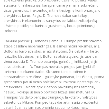
apie užsienio politiką. Šio prezidento užsienio politika keitėsi:
atsisakant militaristinės, kai sprendimai priimami sukviečiant
visus generolus, ir akcentuojant ne tiesioginę konfrontaciją, o
prekybinius karus. Regis, D. Trumpas dabar susitelkęs į
prekybinius ir ekonominius santykius bei labiau izoliuojančią
užsienio politiką nei karinius grasinimus, labiau priimtinus J.
Boltonui.
Kažkuria prasme J. Boltonas šiame D. Trumpo prezidentavimo
etape pasidarė nebemadingas. Iš esmės neturi reikšmės, ar J.
Boltonas buvo atleistas, ar atsistatydino. Šie debatai – tai tik
įvaizdžio klausimas. Jei J. Boltonas atsistatydino, jis taps dar
vienu buvusiu D. Trumpo patarėju, galinčiu jį kritikuoti. Jei jis
buvo atleistas – D. Trumpas nepraleis progos jam įgelti dėl
tariamai netinkamo darbo. Skirtumo tarp atleidimo ir
atsistatydinimo reikšmė – galimybė pamatyti, kas iš tiesų priima
sprendimus JAV užsienio politikoje: biurokratai ir patarėjai ar –
prezidentas. Kalbant apie Boltono pakeitimą kitu asmeniu,
neaišku, kokioje užsienio politikos fazėje šiuo metu yra D.
Trumpas. Vis dėlto bent jau trumpuoju laikotarpiu valstybės
sekretorius Mike‘as Pompeo taps dar artimesniu prezidentui
patarinėdamas jam nacionalinio saugumo klausimais.