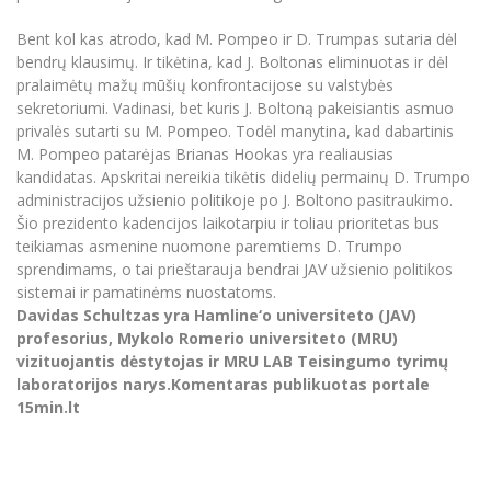
Bent kol kas atrodo, kad M. Pompeo ir D. Trumpas sutaria dėl
bendrų klausimų. Ir tikėtina, kad J. Boltonas eliminuotas ir dėl
pralaimėtų mažų mūšių konfrontacijose su valstybės
sekretoriumi. Vadinasi, bet kuris J. Boltoną pakeisiantis asmuo
privalės sutarti su M. Pompeo. Todėl manytina, kad dabartinis
M. Pompeo patarėjas Brianas Hookas yra realiausias
kandidatas. Apskritai nereikia tikėtis didelių permainų D. Trumpo
administracijos užsienio politikoje po J. Boltono pasitraukimo.
Šio prezidento kadencijos laikotarpiu ir toliau prioritetas bus
teikiamas asmenine nuomone paremtiems D. Trumpo
sprendimams, o tai prieštarauja bendrai JAV užsienio politikos
sistemai ir pamatinėms nuostatoms.
Davidas Schultzas yra Hamline‘o universiteto (JAV)
profesorius, Mykolo Romerio universiteto (MRU)
vizituojantis dėstytojas ir MRU LAB Teisingumo tyrimų
laboratorijos narys.Komentaras publikuotas portale
15min.lt