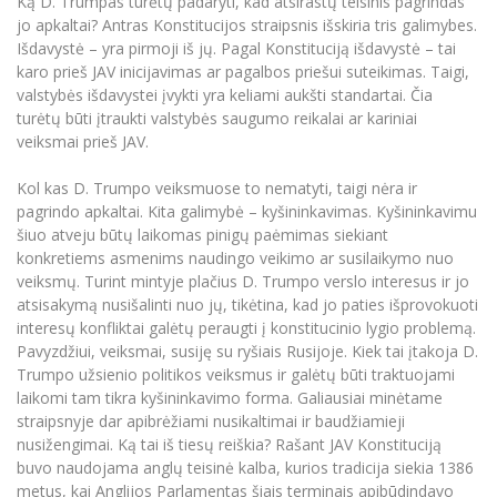
Ką D. Trumpas turėtų padaryti, kad atsirastų teisinis pagrindas
Informacinė sistema "Studijos"
jo apkaltai? Antras Konstitucijos straipsnis išskiria tris galimybes.
Azijos centras
Vilniaus Karaliaus Sedžiongo institutas
Parama Ukrainai
Išdavystė – yra pirmoji iš jų. Pagal Konstituciją išdavystė – tai
Darbuotojų elektroninis paštas
karo prieš JAV inicijavimas ar pagalbos priešui suteikimas. Taigi,
Vilniaus Karaliaus Sedžiongo institutas
Frankofoniškų šalių studijų centras
Daugiafaktorinė autentifikacija universiteto
Civilinė sauga
valstybės išdavystei įvykti yra keliami aukšti standartai. Čia
darbuotojams (MFA)
turėtų būti įtraukti valstybės saugumo reikalai ar kariniai
Frankofoniškų šalių studijų centras
Mokslininkų profiliai "CRIS"
Korupcijos prevencija
veiksmai prieš JAV.
Bendruomenės gerovė
Kol kas D. Trumpo veiksmuose to nematyti, taigi nėra ir
Darbuotojų kvalifikacijos kėlimas
pagrindo apkaltai. Kita galimybė – kyšininkavimas. Kyšininkavimu
MRU norminių teisės aktų duomenų bazė
šiuo atveju būtų laikomas pinigų paėmimas siekiant
konkretiems asmenims naudingo veikimo ar susilaikymo nuo
Intranetas
veiksmų. Turint mintyje plačius D. Trumpo verslo interesus ir jo
eDVS
atsisakymą nusišalinti nuo jų, tikėtina, kad jo paties išprovokuoti
Microsoft Office 365
interesų konfliktai galėtų peraugti į konstitucinio lygio problemą.
Pavyzdžiui, veiksmai, susiję su ryšiais Rusijoje. Kiek tai įtakoja D.
MRU mobilios programėlės
Trumpo užsienio politikos veiksmus ir galėtų būti traktuojami
Pagalbos sistema
laikomi tam tikra kyšininkavimo forma. Galiausiai minėtame
Profesinė sąjunga
straipsnyje dar apibrėžiami nusikaltimai ir baudžiamieji
nusižengimai. Ką tai iš tiesų reiškia? Rašant JAV Konstituciją
Kontaktų paieška
buvo naudojama anglų teisinė kalba, kurios tradicija siekia 1386
metus, kai Anglijos Parlamentas šiais terminais apibūdindavo