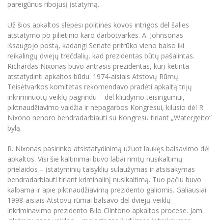
pareigūnus ribojusį įstatymą.
Už šios apkaltos slėpėsi politinės kovos intrigos dėl šalies
atstatymo po pilietinio karo darbotvarkės. A. Johnsonas
išsaugojo postą, kadangi Senate pritrūko vieno balso iki
reikalingų dviejų trečdalių, kad prezidentas būtų pašalintas.
Richardas Nixonas buvo antrasis prezidentas, kurį ketinta
atstatydinti apkaltos būdu. 1974-aisiais Atstovų Rūmų
Teisėtvarkos komitetas rekomendavo pradėti apkaltą trijų
inkriminuotų veiklų pagrindu – dėl kliudymo teisingumui,
piktnaudžiavimo valdžia ir nepagarbos Kongresui, kilusio dėl R.
Nixono nenoro bendradarbiauti su Kongresu tiriant „Watergeito“
bylą.
R. Nixonas pasirinko atsistatydinimą užuot laukęs balsavimo dėl
apkaltos. Visi šie kaltinimai buvo labai rimtų nusikaltimų
prielaidos – įstatyminių taisyklių sulaužymas ir atsisakymas
bendradarbiauti tiriant kriminalinį nusikaltimą. Tuo pačiu buvo
kalbama ir apie piktnaudžiavimą prezidento galiomis. Galiausiai
1998-aisiais Atstovų rūmai balsavo dėl dviejų veiklų
inkriminavimo prezidento Bilo Clintono apkaltos procese. Jam