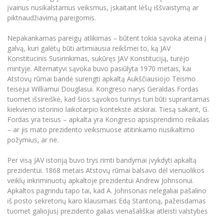
įvairius nusikalstamus veiksmus, įskaitant lėšų iššvaistymą ar
piktnaudžiavimą pareigomis.
Nepakankamas pareigų atlikimas – būtent tokia sąvoka ateina į
galvą, kuri galėtų būti artimiausia reikšmei to, ką JAV
Konstitucinis Susirinkimas, sukūręs JAV Konstituciją, turėjo
mintyje. Alternatyvi sąvoka buvo pasiūlyta 1970 metais, kai
Atstovų rūmai bandė surengti apkaltą Aukščiausiojo Teismo
teisėjui Williamui Douglasui. Kongreso narys Geraldas Fordas
tuomet išsireiškė, kad šios sąvokos turinys turi būti suprantamas
kiekvieno istorinio laikotarpio kontekste atskirai. Tiesą sakant, G.
Fordas yra teisus – apkalta yra Kongreso apsisprendimo reikalas
– ar jis mato prezidento veiksmuose atitinkamo nusikaltimo
požymius, ar ne.
Per visą JAV istoriją buvo trys rimti bandymai įvykdyti apkaltą
prezidentui. 1868 metais Atstovų rūmai balsavo dėl vienuolikos
veiklų inkriminuotų apkaltoje prezidentui Andrew Johnsonui.
Apkaltos pagrindu tapo tai, kad A. Johnsonas nelegaliai pašalino
iš posto sekretorių karo klausimais Edą Stantoną, pažeisdamas
tuomet galiojusį prezidento galias vienašališkai atleisti valstybės