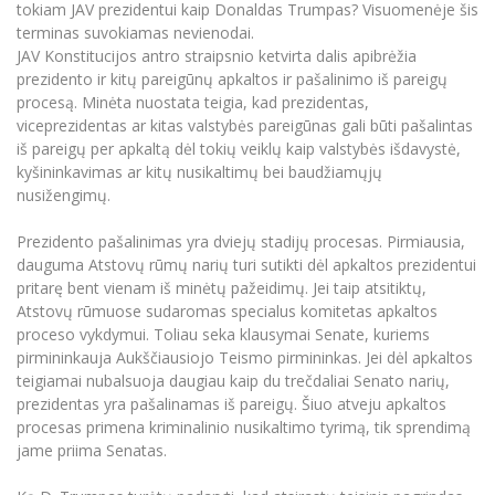
Renginių kalendorius
Universiteto teatras
tokiam JAV prezidentui kaip Donaldas Trumpas? Visuomenėje šis
Neformaliuoju ir (ar) savišvietos būdu įgytų
Erasmus+ mobilumas praktikoms (SMP)
Partnerystės
Emocinė gerovė
Mokslo laboratorijos
kompetencijų vertinimas ir pripažinimas
terminas suvokiamas nevienodai.
Veiklos dokumentai
Sūduvos akademija
Tinklalaidės
MRU pop vokalinis ansamblis (vadovas Artūras
JAV Konstitucijos antro straipsnio ketvirta dalis apibrėžia
Kitos galimybės
Azijos centras
Bakalauro studijos
Žmogaus, aplinkos ir technologijų (HET) siste
Novikas)
Studijų organizavimas
prezidento ir kitų pareigūnų apkaltos ir pašalinimo iš pareigų
Akademinė etika
Magistrantūros studijos
procesą. Minėta nuostata teigia, kad prezidentas,
Vilniaus Karaliaus Sedžiongo institutas
MRU merginų choras
Doktorantūra
viceprezidentas ar kitas valstybės pareigūnas gali būti pašalintas
Darbas MRU
Vadovų MBA
Frankofoniškų šalių studijų centras
iš pareigų per apkaltą dėl tokių veiklų kaip valstybės išdavystė,
Švietimo ir kultūros vadovų MPA
Projektai
Universiteto simbolika
kyšininkavimas ar kitų nusikaltimų bei baudžiamųjų
Teisės LL.M.
nusižengimų.
Akademinė leidyba
Atributika
Papildomosios studijos
Prezidento pašalinimas yra dviejų stadijų procesas. Pirmiausia,
Pedagogų rengimas
Mokymų LAB
Naujienos
dauguma Atstovų rūmų narių turi sutikti dėl apkaltos prezidentui
Doktorantūros studijos
pritarę bent vienam iš minėtų pažeidimų. Jei taip atsitiktų,
Mokslo naujienos
Tarptautiškumas
Atstovų rūmuose sudaromas specialus komitetas apkaltos
Profesinės bakalauro studijos
Personalo valdymo centras
proceso vykdymui. Toliau seka klausymai Senate, kuriems
Kasmetiniai mokslo renginiai
Studentams
Darnus vystymasis
pirmininkauja Aukščiausiojo Teismo pirmininkas. Jei dėl apkaltos
Privačių interesų deklaravimas
teigiamai nubalsuoja daugiau kaip du trečdaliai Senato narių,
Informacija naujiems darbuotojams
Darbuotojams
Studentams
Privatumo politika
prezidentas yra pašalinamas iš pareigų. Šiuo atveju apkaltos
Studijų Moodle (studijų vykdymui)
procesas primena kriminalinio nusikaltimo tyrimą, tik sprendimą
Darbuotojams
Partnerystės
Negalia ir individualieji poreikiai
jame priima Senatas.
Darbuotojų Moodle (kompetencijų tobulinimui)
Partnerystės
Studijų tvarkaraštis
Azijos centras
Viešai skelbiama informacija