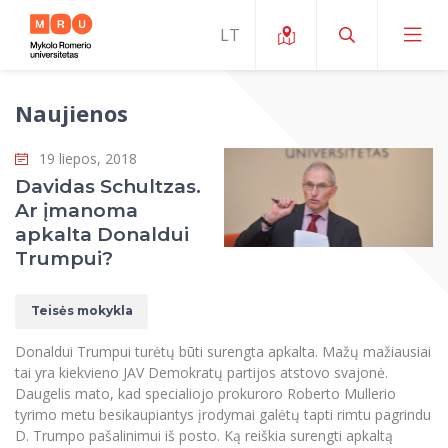
Naujienos
Apie ERUA
19 liepos, 2018
Naujienos ir renginiai
Mano studijos
Davidas Schultzas.
Ar įmanoma
Galimybės
Studijų organizavimas ir aplinka
MOin – MRU Mokslo ir inovacijų savaitė
apkalta Donaldui
Komanda ir kontaktai
Trumpui?
Finansai
Studijų kokybė
Mokslo programos
Apie MRU
Studentų organizacijos
Studijų programos
Mokslininkų profiliai "CRIS"
Teisės mokykla
Rektorės žodis
Teisės mokykla
Studentų namai
Tarptautiniai mainai
Mokslinės veiklos skatinimo fondas
Donaldui Trumpui turėtų būti surengta apkalta. Mažų mažiausiai
Struktūra
Viešojo saugumo akademija
Pranešimai spaudai
tai yra kiekvieno JAV Demokratų partijos atstovo svajonė.
Estetinis ugdymas
Studentams
Skaitmeniniai ženkliukai
Tarptautinių ekspertų tinklas
Daugelis mato, kad specialiojo prokuroro Roberto Mullerio
Reitingai
Žmogaus ir visuomenės studijų fakultetas
Ekspertų sąrašas
tyrimo metu besikaupiantys įrodymai galėtų tapti rimtu pagrindu
Dokumentai reglamentuojantys studijas
Pramoginių šokių kolektyvas ,,Bolero”
Darbuotojams
Erasmus+ mobilumas studijoms (SMS)
Karjeros centras
Atitikties mokslinių tyrimų etikai komitetas
D. Trumpo pašalinimui iš posto. Ką reiškia surengti apkaltą
Universiteto garbės nariai
Viešojo valdymo ir verslo fakultetas