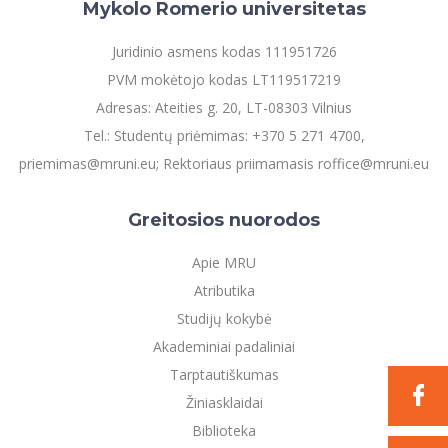
Mykolo Romerio universitetas
Juridinio asmens kodas 111951726
PVM mokėtojo kodas LT119517219
Adresas: Ateities g. 20, LT-08303 Vilnius
Tel.: Studentų priėmimas: +370 5 271 4700,
priemimas@mruni.eu; Rektoriaus priimamasis roffice@mruni.eu
Greitosios nuorodos
Apie MRU
Atributika
Studijų kokybė
Akademiniai padaliniai
Tarptautiškumas
Žiniasklaidai
Biblioteka