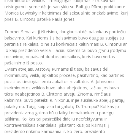
inkriminuotos veiklos – melagingas liudijimas ir trukdymas
teisingumui tyrime dėl jo santykių su Baltųjų Rūmų praktikante
Monica Lewinsky ir kaltinimas dėl seksualinio priekabiavimo, kurį
prieš B. Clintoną pateikė Paula Jones.
Tuomet Senatas jį išteisino, daugiausiai dėl palankaus partiečių
balsavimo. Kai kuriems šis balsavimas buvo daugiau susijęs su
partiniais reikalais, o ne su konkrečiais kaltinimais B. Clintonui ar
jo kaip prezidento veikla. Tačiau kitiems tai buvo grynu įrodymu
melavimo, nepaisant duotos priesaikos, kuris buvo vertas
pašalinimo iš posto.
Dviem atvejais, Atstovų Rūmams iš tiesų balsavus dėl
inkriminuotų veiklų apkaltos procese, pasitvirtino, kad partinės
pozicijos tiesiogiai lemia apkaltos rezultatus. A. Johnsonui
inkriminuotos veiklos buvo labai abejotinos, tačiau jos buvo
tikrai neabejotinos B. Clintono atveju. Žinoma, rimčiausi
kaltinimai buvo pateikti R. Nixonui, ir jie susilaukė abiejų partijų
palaikymo. Taigi, kaip visa tai galiotų D. Trumpui? Kol kas jo
prezidentavimą galima būtų laikyti nepakankamu pareigų
atlikimu. Kol kas tai pasireiškė dideliu neefektyvumu ir
kontraversiškais skandalais, įskaitant Rusijos kišimąsi į
prezidento rinkimų kampaniją ir, ko gero, prezidento