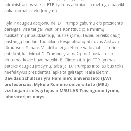
administracijos veiklą. FTB tyrimas artimiausiu metu gali pateikti
pakankamai svarių įrodymų.
Kyla ir daugiau abejonių dėl D. Trumpo gabumų eiti prezidento
pareigas. Visa tai gali vesti prie Konstitucijoje minimų
nusikaltimų ir baudžiamųjų nusižengimų, tačiau prireiks daug
pastangų bandant tuo įtikinti Respublikonų atstovus Atstovų
rūmuose ir Senate. Vis dėlto jei galėtume vadovautis istorine
patirtimi, kaltinimai D. Trumpui yra mažų mažiausiai tokio
rimtumo, kokie buvo pateikti B. Clintonui. Ir jei FTB tyrimas
pateiks daugiau įrodymų, arba jei D. Trumpas ir toliau bus toks
neefektyvus prezidentas, apkalta gali tapti realia išeitimi.
Davidas Schultzas yra Hamline‘o universiteto (JAV)
profesoriaus, Mykolo Romerio universiteto (MRU)
vizituojantis dėstytojas ir MRU LAB Teisingumo tyrimų
laboratorijos narys.