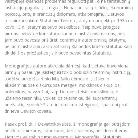
valstybėje kylančias problemas reguliuoti pati, o ne tarptautinių
institucijų pagalba“, - teigia ji. Nepaisant visų kliūčių, ekonominių
boikotų, britų ir prancūzų diplomatų atkalbinėjimų, Lietuvos
teisininkai sukūrė Statutinio Teismo įstatymo projektą ir 1935 m.
kovo 13 d. įstatymas buvo paskelbtas. Taip buvo įsteigtas
pirmas Lietuvoje konstitucinis ir administracinis teismas, nes
jam buvo pavesta prižiūrėti centrinių ir autonominių įstatymų
bei administracinių aktų atitikimą Klaipėdos krašto statutui. Kaip
tik dėl šios priežasties jis ir buvo pavadintas Statutiniu.
Monografijos autorė atkreipia dėmesį, kad Lietuva buvo viena
pirmųjų pasaulyje įsisteigusi tokio pobūdžio teisminę instituciją,
todėl sulaukė išskirtinio kitų šalių dėmesio: „Užsienio
akademiniuose diskursuose mezgėsi mokslinės diskusijos,
polemikos, pavyzdžiui, tarp Lietuvos teisės mokslininkų ir
užsienio teisininkų. Vokietijos teisininkai, dėl suprantamų
priežasčių, smerkė Statutinio teismo įsteigimą“, - pastebi prof.
dr. Ieva Deviatnikovaitė.
Pasak prof. dr. I. Deviatnikovaitės, ši monografija gali būti įdomi
ne tik teisininkams, istorikams, bet ir visiems, besidomintiems
Lietuvos valstybingumo vystymusi. Monografiją „Statutinis