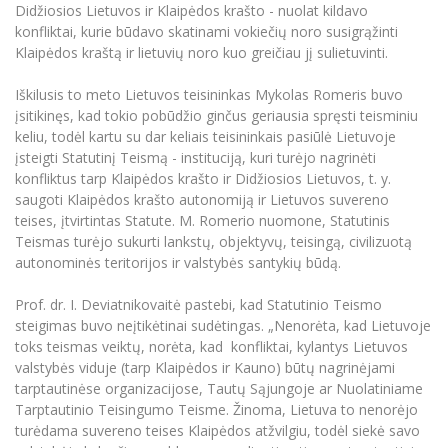
Didžiosios Lietuvos ir Klaipėdos krašto - nuolat kildavo
Informacinė sistema "Studijos"
Azijos centras
konfliktai, kurie būdavo skatinami vokiečių noro susigrąžinti
Vilniaus Karaliaus Sedžiongo institutas
Parama Ukrainai
Darbuotojų elektroninis paštas
Klaipėdos kraštą ir lietuvių noro kuo greičiau jį sulietuvinti.
Vilniaus Karaliaus Sedžiongo institutas
Frankofoniškų šalių studijų centras
Daugiafaktorinė autentifikacija universiteto
Civilinė sauga
darbuotojams (MFA)
Iškilusis to meto Lietuvos teisininkas Mykolas Romeris buvo
Frankofoniškų šalių studijų centras
įsitikinęs, kad tokio pobūdžio ginčus geriausia spręsti teisminiu
Mokslininkų profiliai "CRIS"
Korupcijos prevencija
keliu, todėl kartu su dar keliais teisininkais pasiūlė Lietuvoje
Bendruomenės gerovė
įsteigti Statutinį Teismą - instituciją, kuri turėjo nagrinėti
Darbuotojų kvalifikacijos kėlimas
konfliktus tarp Klaipėdos krašto ir Didžiosios Lietuvos, t. y.
saugoti Klaipėdos krašto autonomiją ir Lietuvos suvereno
MRU norminių teisės aktų duomenų bazė
teises, įtvirtintas Statute. M. Romerio nuomone, Statutinis
Intranetas
Teismas turėjo sukurti lankstų, objektyvų, teisingą, civilizuotą
eDVS
autonominės teritorijos ir valstybės santykių būdą.
Microsoft Office 365
Prof. dr. I. Deviatnikovaitė pastebi, kad Statutinio Teismo
MRU mobilios programėlės
steigimas buvo neįtikėtinai sudėtingas. „Nenorėta, kad Lietuvoje
Pagalbos sistema
toks teismas veiktų, norėta, kad konfliktai, kylantys Lietuvos
valstybės viduje (tarp Klaipėdos ir Kauno) būtų nagrinėjami
Profesinė sąjunga
tarptautinėse organizacijose, Tautų Sąjungoje ar Nuolatiniame
Kontaktų paieška
Tarptautinio Teisingumo Teisme. Žinoma, Lietuva to nenorėjo
turėdama suvereno teises Klaipėdos atžvilgiu, todėl siekė savo