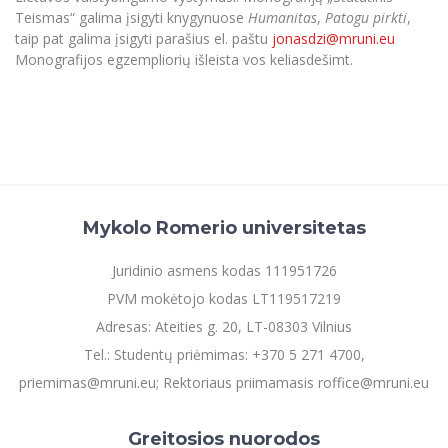
Teismas“ galima įsigyti knygynuose
Humanitas
,
Patogu pirkti
,
taip pat galima įsigyti parašius el. paštu
jonasdzi@mruni.eu
Monografijos egzempliorių išleista vos keliasdešimt.
Mykolo Romerio universitetas
Juridinio asmens kodas 111951726
PVM mokėtojo kodas LT119517219
Adresas: Ateities g. 20, LT-08303 Vilnius
Tel.: Studentų priėmimas: +370 5 271 4700,
priemimas@mruni.eu; Rektoriaus priimamasis roffice@mruni.eu
Greitosios nuorodos