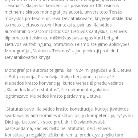
Renginių kalendorius
Universiteto teatras
Neformaliuoju ir (ar) savišvietos būdu įgytų
Erasmus+ mobilumas praktikoms (SMP)
Partnerystės
Teismas“. Klaipėdos konvencijos pasirašymo 100-osioms
Emocinė gerovė
Mokslo laboratorijos
kompetencijų vertinimas ir pripažinimas
Veiklos dokumentai
Sūduvos akademija
metinėms skirtos monografijos autorė, universiteto Teisės
Tinklalaidės
MRU pop vokalinis ansamblis (vadovas Artūras
Kitos galimybės
Azijos centras
mokyklos profesorė dr. Ieva Deviatnikovaitė, knygoje atskleidžia
Bakalauro studijos
Žmogaus, aplinkos ir technologijų (HET) siste
Novikas)
Studijų organizavimas
Akademinė etika
to meto Lietuvos istorinį kontekstą, painius Klaipėdos
Magistrantūros studijos
Vilniaus Karaliaus Sedžiongo institutas
autonominio krašto ir Didžiosios Lietuvos santykius, Lietuvos
MRU merginų choras
Doktorantūra
Darbas MRU
Vadovų MBA
diplomatų ir teisininkų milžiniškas pastangas kurti bei ginti
Frankofoniškų šalių studijų centras
Lietuvos valstybingumą, Statutinio Teismo steigimo aplinkybės.
Švietimo ir kultūros vadovų MPA
Projektai
Universiteto simbolika
Monografija „Statutinis Teismas“ – jau penktoji prof. dr. I.
Teisės LL.M.
Deviatnikovaitės knyga.
Akademinė leidyba
Atributika
Papildomosios studijos
Monografijos autorės teigimu, kai 1924 m. gegužės 8 d. Lietuva
Pedagogų rengimas
Mokymų LAB
Naujienos
ir Britų imperija, Prancūzija, Italija bei Japonija pasirašė
Doktorantūros studijos
Klaipėdos krašto konvenciją, kurios vienas iš priedų vadinosi
Mokslo naujienos
Tarptautiškumas
Profesinės bakalauro studijos
„Klaipėdos krašto statutas“, šie dokumentai galutinai
Personalo valdymo centras
legitimizavo Klaipėdos krašto perdavimą Lietuvai.
Kasmetiniai mokslo renginiai
Studentams
Darnus vystymasis
Privačių interesų deklaravimas
„Statutas buvo Klaipėdos krašto konstitucija, kurioje įtvirtintos
Informacija naujiems darbuotojams
Darbuotojams
Studentams
Privatumo politika
svarbiausios autonominės institucijos, jų kompetencija, ryšys su
Studijų Moodle (studijų vykdymui)
Didžiąja Lietuva“, - sako prof. dr. I. Deviatnikovaitė,
Darbuotojams
Partnerystės
Negalia ir individualieji poreikiai
Darbuotojų Moodle (kompetencijų tobulinimui)
pastebėdama, kad vis dėlto nei Statutas, nei Lietuvos
Konstitucija negalėjo užtikrinti ramių, produktyvių ryšių tarp
Partnerystės
Studijų tvarkaraštis
Azijos centras
Viešai skelbiama informacija