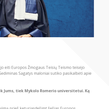
ėjo eiti Europos Žmogaus Teisių Teismo teisėjo
Gediminas Sagatys maloniai sutiko pasikalbėti apie
ek Jums, tiek Mykolo Romerio universitetui. Ką
gojimą prieš keturiasdešimt šešias Europos