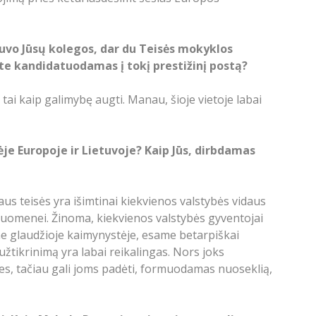
uvo Jūsų kolegos, dar du Teisės mokyklos
ūrėte kandidatuodamas į tokį prestižinį postą?
ai kaip galimybę augti. Manau, šioje vietoje labai
je Europoje ir Lietuvoje? Kaip Jūs, dirbdamas
us teisės yra išimtinai kiekvienos valstybės vidaus
visuomenei. Žinoma, kiekvienos valstybės gyventojai
ame glaudžioje kaimynystėje, esame betarpiškai
užtikrinimą yra labai reikalingas. Nors joks
ses, tačiau gali joms padėti, formuodamas nuoseklią,