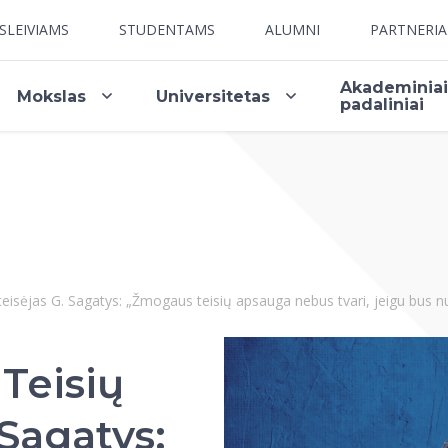
SLEIVIAMS
STUDENTAMS
ALUMNI
PARTNERI
Akademinia
Mokslas
Universitetas
padaliniai
sėjas G. Sagatys: „Žmogaus teisių apsauga nebus tvari, jeigu bus nu
Teisių
 Sagatys: