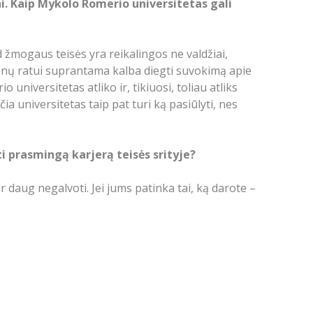
ai. Kaip Mykolo Romerio universitetas gali
d žmogaus teisės yra reikalingos ne valdžiai,
menų ratui suprantama kalba diegti suvokimą apie
niversitetas atliko ir, tikiuosi, toliau atliks
ia universitetas taip pat turi ką pasiūlyti, nes
i prasmingą karjerą teisės srityje?
 daug negalvoti. Jei jums patinka tai, ką darote –