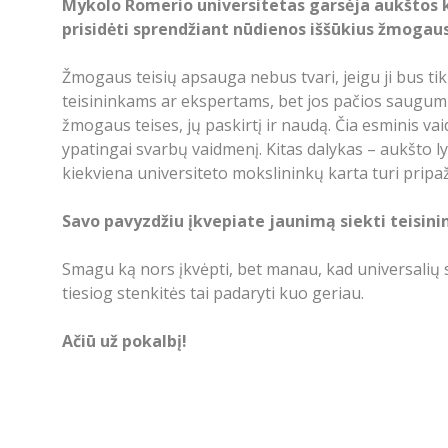
Mykolo Romerio universitetas garsėja aukštos ko
prisidėti sprendžiant nūdienos iššūkius žmogaus 
Žmogaus teisių apsauga nebus tvari, jeigu ji bus tik
teisininkams ar ekspertams, bet jos pačios saugumu
žmogaus teises, jų paskirtį ir naudą. Čia esminis vai
ypatingai svarbų vaidmenį. Kitas dalykas – aukšto lyg
kiekviena universiteto mokslininkų karta turi pripaži
Savo pavyzdžiu įkvepiate jaunimą siekti teisini
Smagu ką nors įkvėpti, bet manau, kad universalių sė
tiesiog stenkitės tai padaryti kuo geriau.
Ačiū už pokalbį!