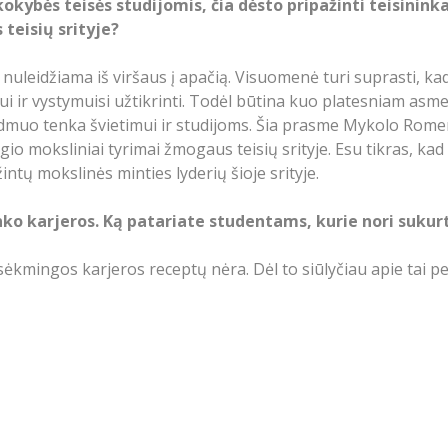
kybės teisės studijomis, čia dėsto pripažinti teisinink
teisių srityje?
 nuleidžiama iš viršaus į apačią. Visuomenė turi suprasti, ka
i ir vystymuisi užtikrinti. Todėl būtina kuo platesniam as
dmuo tenka švietimui ir studijoms. Šia prasme Mykolo Romerio u
io moksliniai tyrimai žmogaus teisių srityje. Esu tikras, kad č
ntų mokslinės minties lyderių šioje srityje.
nko karjeros. Ką patariate studentams, kurie nori sukurt
kmingos karjeros receptų nėra. Dėl to siūlyčiau apie tai per