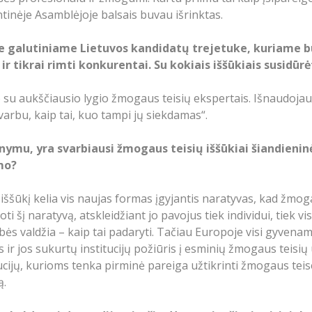
inėje Asamblėjoje balsais buvau išrinktas.
e galutiniame Lietuvos kandidatų trejetuke, kuriame b
i ir tikrai rimti konkurentai. Su kokiais iššūkiais susid
u aukščiausio lygio žmogaus teisių ekspertais. Išnaudojau t
svarbu, kaip tai, kuo tampi jų siekdamas“.
ymu, yra svarbiausi žmogaus teisių iššūkiai šiandieninė
imo?
ššūkį kelia vis naujas formas įgyjantis naratyvas, kad žmoga
ti šį naratyvą, atskleidžiant jo pavojus tiek individui, tiek 
tybės valdžia – kaip tai padaryti. Tačiau Europoje visi gyven
r jos sukurtų institucijų požiūris į esminių žmogaus teisių 
itucijų, kurioms tenka pirminė pareiga užtikrinti žmogaus tei
ą.