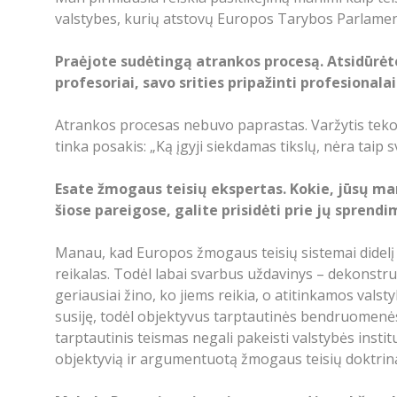
valstybes, kurių atstovų Europos Tarybos Parlament
Praėjote sudėtingą atrankos procesą. Atsidūrėt
profesoriai, savo srities pripažinti profesionala
Atrankos procesas nebuvo paprastas. Varžytis teko s
tinka posakis: „Ką įgyji siekdamas tikslų, nėra taip 
Esate žmogaus teisių ekspertas. Kokie, jūsų man
šiose pareigose, galite prisidėti prie jų sprend
Manau, kad Europos žmogaus teisių sistemai didelį i
reikalas. Todėl labai svarbus uždavinys – dekonstruo
geriausiai žino, ko jiems reikia, o atitinkamos vals
susiję, todėl objektyvus tarptautinės bendruomenės i
tarptautinis teismas negali pakeisti valstybės inst
objektyvią ir argumentuotą žmogaus teisių doktrin