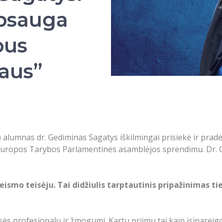
apsauga
bus
šaus”
alumnas dr. Gediminas Sagatys iškilmingai prisiekė ir prad
d. Europos Tarybos Parlamentinės asamblėjos sprendimu. Dr. 
smo teisėju. Tai didžiulis tarptautinis pripažinimas ti
sės profesionalu ir žmogumi. Kartu priimu tai kaip įsiparei