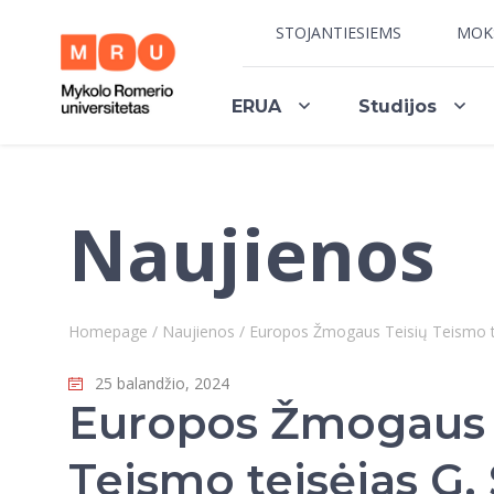
STOJANTIESIEMS
MOK
ERUA
Studijos
Naujienos
Homepage
/
Naujienos
/
Europos Žmogaus Teisių Teismo tei
25 balandžio, 2024
Europos Žmogaus 
Teismo teisėjas G.