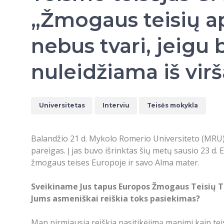
„Žmogaus teisių 
nebus tvari, jeigu 
nuleidžiama iš vir
Universitetas
Interviu
Teisės mokykla
Balandžio 21 d. Mykolo Romerio Universiteto (MRU) 
pareigas. Į jas buvo išrinktas šių metų sausio 23 
žmogaus teises Europoje ir savo Alma mater.
Sveikiname Jus tapus Europos Žmogaus Teisių Tei
Jums asmeniškai reiškia toks pasiekimas?
Man pirmiausia reiškia pasitikėjimą manimi kaip tei