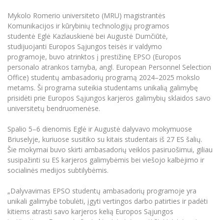
Renginių kalendorius
Universiteto teatras
Neformaliuoju ir (ar) savišvietos būdu įgytų
Erasmus+ mobilumas praktikoms (SMP)
Partnerystės
Emocinė gerovė
Mokslo laboratorijos
kompetencijų vertinimas ir pripažinimas
Veiklos dokumentai
Mykolo Romerio universiteto (MRU) magistrantės
Sūduvos akademija
Tinklalaidės
MRU pop vokalinis ansamblis (vadovas Artūras
Kitos galimybės
Komunikacijos ir kūrybinių technologijų programos
Azijos centras
Bakalauro studijos
Žmogaus, aplinkos ir technologijų (HET) siste
Novikas)
Studijų organizavimas
Akademinė etika
studentė Eglė Kazlauskienė bei Augustė Dumčiūtė,
Magistrantūros studijos
Vilniaus Karaliaus Sedžiongo institutas
studijuojanti Europos Sąjungos teisės ir valdymo
MRU merginų choras
Doktorantūra
Darbas MRU
programoje, buvo atrinktos į prestižinę EPSO (Europos
Vadovų MBA
Frankofoniškų šalių studijų centras
personalo atrankos tarnyba, angl. European Personnel Selection
Švietimo ir kultūros vadovų MPA
Projektai
Universiteto simbolika
Office) studentų ambasadorių programą 2024–2025 mokslo
Teisės LL.M.
metams. Ši programa suteikia studentams unikalią galimybę
Akademinė leidyba
Atributika
prisidėti prie Europos Sąjungos karjeros galimybių sklaidos savo
Papildomosios studijos
universitetų bendruomenėse.
Pedagogų rengimas
Mokymų LAB
Naujienos
Doktorantūros studijos
Spalio 5–6 dienomis Eglė ir Augustė dalyvavo mokymuose
Mokslo naujienos
Tarptautiškumas
Briuselyje, kuriuose susitiko su kitais studentais iš 27 ES šalių.
Profesinės bakalauro studijos
Personalo valdymo centras
Šie mokymai buvo skirti ambasadorių veiklos pasiruošimui, giliau
Kasmetiniai mokslo renginiai
Studentams
Darnus vystymasis
susipažinti su ES karjeros galimybėmis bei viešojo kalbėjimo ir
Privačių interesų deklaravimas
socialinės medijos subtilybėmis.
Informacija naujiems darbuotojams
Darbuotojams
Studentams
Privatumo politika
Studijų Moodle (studijų vykdymui)
„Dalyvavimas EPSO studentų ambasadorių programoje yra
Darbuotojams
Partnerystės
Negalia ir individualieji poreikiai
unikali galimybė tobulėti, įgyti vertingos darbo patirties ir padėti
Darbuotojų Moodle (kompetencijų tobulinimui)
kitiems atrasti savo karjeros kelią Europos Sąjungos
Partnerystės
Studijų tvarkaraštis
Azijos centras
Viešai skelbiama informacija