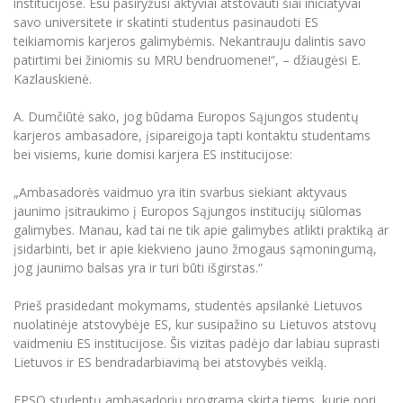
institucijose. Esu pasiryžusi aktyviai atstovauti šiai iniciatyvai
Informacinė sistema "Studijos"
savo universitete ir skatinti studentus pasinaudoti ES
Azijos centras
Vilniaus Karaliaus Sedžiongo institutas
Parama Ukrainai
teikiamomis karjeros galimybėmis. Nekantrauju dalintis savo
Darbuotojų elektroninis paštas
patirtimi bei žiniomis su MRU bendruomene!“, – džiaugėsi E.
Vilniaus Karaliaus Sedžiongo institutas
Frankofoniškų šalių studijų centras
Daugiafaktorinė autentifikacija universiteto
Civilinė sauga
Kazlauskienė.
darbuotojams (MFA)
Frankofoniškų šalių studijų centras
Mokslininkų profiliai "CRIS"
Korupcijos prevencija
A. Dumčiūtė sako, jog būdama Europos Sąjungos studentų
Bendruomenės gerovė
karjeros ambasadore, įsipareigoja tapti kontaktu studentams
bei visiems, kurie domisi karjera ES institucijose:
Darbuotojų kvalifikacijos kėlimas
MRU norminių teisės aktų duomenų bazė
„Ambasadorės vaidmuo yra itin svarbus siekiant aktyvaus
Intranetas
jaunimo įsitraukimo į Europos Sąjungos institucijų siūlomas
galimybes. Manau, kad tai ne tik apie galimybes atlikti praktiką ar
eDVS
įsidarbinti, bet ir apie kiekvieno jauno žmogaus sąmoningumą,
Microsoft Office 365
jog jaunimo balsas yra ir turi būti išgirstas.“
MRU mobilios programėlės
Prieš prasidedant mokymams, studentės apsilankė Lietuvos
Pagalbos sistema
nuolatinėje atstovybėje ES, kur susipažino su Lietuvos atstovų
Profesinė sąjunga
vaidmeniu ES institucijose. Šis vizitas padėjo dar labiau suprasti
Kontaktų paieška
Lietuvos ir ES bendradarbiavimą bei atstovybės veiklą.
EPSO studentų ambasadorių programa skirta tiems, kurie nori