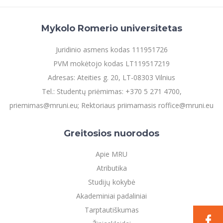
Mykolo Romerio universitetas
Juridinio asmens kodas 111951726
PVM mokėtojo kodas LT119517219
Adresas: Ateities g. 20, LT-08303 Vilnius
Tel.: Studentų priėmimas: +370 5 271 4700,
priemimas@mruni.eu; Rektoriaus priimamasis roffice@mruni.eu
Greitosios nuorodos
Apie MRU
Atributika
Studijų kokybė
Akademiniai padaliniai
Tarptautiškumas