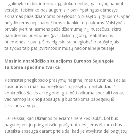
ir galimybę dirbti, informaciją, dokumentus, galimybę naudotis
vertėjo, teisininko paslaugomis ir pan. Ypatingas dėmesys
skiriamas pažeidžiamoms prieglobsčio prašytojų grupėms, ypač
nelydimiems nepilnamečiams ir kankinimų aukoms. Valstybės
privalo įvertinti asmens pažeidžiamumą ir jį nustačius, skirti
papildomas priemones (pvz., laikiną globą, reabilitacijos
priemones ir pan.). Šios elgesio su prieglobsčio prašytojais
taisyklės taip pat įtvirtintos ir mūsų nacionalinėje teisėje.
Masinio antplūdžio situacijoms Europos Sąjungoje
taikoma specifinė tvarka
Paprastai prieglobsčio prašymų nagrinėjimas užtrunka. Tačiau
susidūrus su masiniu prieglobsčio prašytojų antplūdžiu iš
konkrečios šalies ar regiono, gali būti taikoma speciali tvarka,
vadinamoji laikinoji apsauga. Ji bus taikoma pabėgėlių iš
Ukrainos atveju.
Tai reiškia, kad Ukrainos piliečiams nereikės laukti, kol bus
nagrinėjami jų prieglobsčio prašymai, nes jiems iš karto bus
suteikta apsauga darant prielaidą, kad jie atvyksta dėl pagrįstų