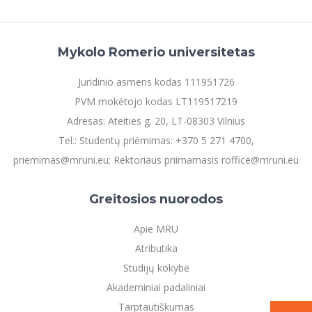
Mykolo Romerio universitetas
Juridinio asmens kodas 111951726
PVM mokėtojo kodas LT119517219
Adresas: Ateities g. 20, LT-08303 Vilnius
Tel.: Studentų priėmimas: +370 5 271 4700,
priemimas@mruni.eu; Rektoriaus priimamasis roffice@mruni.eu
Greitosios nuorodos
Apie MRU
Atributika
Studijų kokybė
Akademiniai padaliniai
Tarptautiškumas