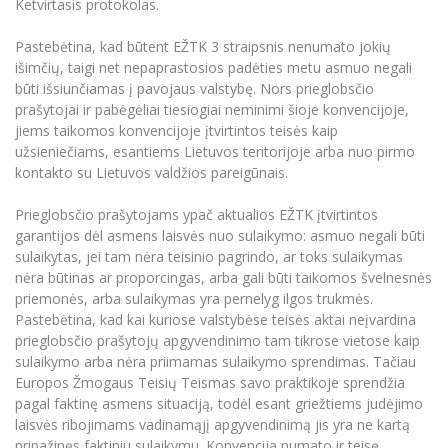
Ketvirtasis protokolas.
Pastebėtina, kad būtent EŽTK 3 straipsnis nenumato jokių
išimčių, taigi net nepaprastosios padėties metu asmuo negali
būti išsiunčiamas į pavojaus valstybę. Nors prieglobsčio
prašytojai ir pabėgėliai tiesiogiai neminimi šioje konvencijoje,
jiems taikomos konvencijoje įtvirtintos teisės kaip
užsieniečiams, esantiems Lietuvos teritorijoje arba nuo pirmo
kontakto su Lietuvos valdžios pareigūnais.
Prieglobsčio prašytojams ypač aktualios EŽTK įtvirtintos
garantijos dėl asmens laisvės nuo sulaikymo: asmuo negali būti
sulaikytas, jei tam nėra teisinio pagrindo, ar toks sulaikymas
nėra būtinas ar proporcingas, arba gali būti taikomos švelnesnės
priemonės, arba sulaikymas yra pernelyg ilgos trukmės.
Pastebėtina, kad kai kuriose valstybėse teisės aktai neįvardina
prieglobsčio prašytojų apgyvendinimo tam tikrose vietose kaip
sulaikymo arba nėra priimamas sulaikymo sprendimas. Tačiau
Europos Žmogaus Teisių Teismas savo praktikoje sprendžia
pagal faktinę asmens situaciją, todėl esant griežtiems judėjimo
laisvės ribojimams vadinamąjį apgyvendinimą jis yra ne kartą
pripažinęs faktiniu sulaikymu. Konvencija numato ir teisę