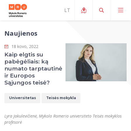
Naujienos
Apie ERUA
18 kovo, 2022
Naujienos ir renginiai
Mano studijos
Kaip elgtis su
pabėgėliais: ką
Galimybės
Studijų organizavimas ir aplinka
MOin – MRU Mokslo ir inovacijų savaitė
numato tarptautinė
Komanda ir kontaktai
ir Europos
Finansai
Studijų kokybė
Mokslo programos
Apie MRU
Sąjungos teisė?
Studentų organizacijos
Studijų programos
Mokslininkų profiliai "CRIS"
Rektorės žodis
Teisės mokykla
Universitetas
Teisės mokykla
Studentų namai
Tarptautiniai mainai
Mokslinės veiklos skatinimo fondas
Struktūra
Viešojo saugumo akademija
Pranešimai spaudai
Estetinis ugdymas
Studentams
Skaitmeniniai ženkliukai
Tarptautinių ekspertų tinklas
Reitingai
Lyra Jakulevičienė, Mykolo Romerio universiteto Teisės mokyklos
Žmogaus ir visuomenės studijų fakultetas
Ekspertų sąrašas
Dokumentai reglamentuojantys studijas
Pramoginių šokių kolektyvas ,,Bolero”
profesorė
Darbuotojams
Erasmus+ mobilumas studijoms (SMS)
Karjeros centras
Atitikties mokslinių tyrimų etikai komitetas
Universiteto garbės nariai
Viešojo valdymo ir verslo fakultetas