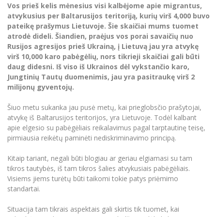
Renginių kalendorius
Universiteto teatras
Neformaliuoju ir (ar) savišvietos būdu įgytų
Vos prieš kelis mėnesius visi kalbėjome apie migrantus,
Erasmus+ mobilumas praktikoms (SMP)
Partnerystės
Emocinė gerovė
Mokslo laboratorijos
kompetencijų vertinimas ir pripažinimas
Veiklos dokumentai
atvykusius per Baltarusijos teritoriją, kurių virš 4,000 buvo
Sūduvos akademija
Tinklalaidės
MRU pop vokalinis ansamblis (vadovas Artūras
Kitos galimybės
pateikę prašymus Lietuvoje. Šie skaičiai mums tuomet
Azijos centras
Bakalauro studijos
Žmogaus, aplinkos ir technologijų (HET) siste
Novikas)
Studijų organizavimas
Akademinė etika
atrodė dideli. Šiandien, praėjus vos porai savaičių nuo
Magistrantūros studijos
Vilniaus Karaliaus Sedžiongo institutas
Rusijos agresijos prieš Ukrainą, į Lietuvą jau yra atvykę
MRU merginų choras
Doktorantūra
Darbas MRU
virš 10,000 karo pabėgėlių, nors tikrieji skaičiai gali būti
Vadovų MBA
Frankofoniškų šalių studijų centras
daug didesni. Iš viso iš Ukrainos dėl vykstančio karo,
Švietimo ir kultūros vadovų MPA
Projektai
Universiteto simbolika
Jungtinių Tautų duomenimis, jau yra pasitraukę virš 2
Teisės LL.M.
milijonų gyventojų.
Akademinė leidyba
Atributika
Papildomosios studijos
Šiuo metu sukanka jau pusė metų, kai prieglobsčio prašytojai,
Pedagogų rengimas
Mokymų LAB
Naujienos
atvykę iš Baltarusijos teritorijos, yra Lietuvoje. Todėl kalbant
Doktorantūros studijos
apie elgesio su pabėgėliais reikalavimus pagal tarptautinę teisę,
Mokslo naujienos
Tarptautiškumas
pirmiausia reikėtų paminėti nediskriminavimo principą.
Profesinės bakalauro studijos
Personalo valdymo centras
Kasmetiniai mokslo renginiai
Studentams
Darnus vystymasis
Kitaip tariant, negali būti blogiau ar geriau elgiamasi su tam
Privačių interesų deklaravimas
tikros tautybės, iš tam tikros šalies atvykusiais pabėgėliais.
Informacija naujiems darbuotojams
Darbuotojams
Studentams
Privatumo politika
Visiems jiems turėtų būti taikomi tokie patys priėmimo
Studijų Moodle (studijų vykdymui)
standartai.
Darbuotojams
Partnerystės
Negalia ir individualieji poreikiai
Darbuotojų Moodle (kompetencijų tobulinimui)
Situacija tam tikrais aspektais gali skirtis tik tuomet, kai
Partnerystės
Studijų tvarkaraštis
Azijos centras
Viešai skelbiama informacija