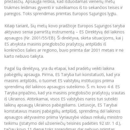
priežasčių. Apsauga reiškia, kad išduodamas vienerių metų
trukmės leidimas gyventi ir suteikiamos iš to sekančios teisės ir
pareigos. Toks sprendimas priimtas Europos Sąjungos lygiu.
Kitaip tariant, šių metų kovo pradžioje Europos Sąjungos taryba
aktyvavo seniai pamirštą instrumentą – ES Direktyvą dėl laikinos
apsaugos (Nr. 2001/55/EB). Ši direktyva, skirta situacijoms, kai į
ES atvyksta masinis prieglobsčio prašytojų antplūdis iš
konkrečios šalies ar regiono, buvo priimta dar 2001 metais ir nė
karto nebuvo taikyta.
Pagal šią direktyvą, yra du etapai, kad pradėtų veikti laikina
pabėgėlių apsauga. Pirma, ES Taryba turi konstatuoti, kad yra
masinis antplūdis, o tuomet ES valstybių institucijos priima
sprendimą dėl laikinos apsaugos suteikimo. Š. m. kovo 4 d. ES
Taryba pripažino, kad yra masinis prieglobsčio prašytojų srautas
iš Ukrainos. Atitinkamai, visos ES valstybės narės turi suteikti
laikiną apsaugą Ukrainos pabėgėliams. Lietuvoje, ES Tarybai
konstatavus masinį pabėgėlių antplūdį, sprendimą dėl laikinos
apsaugos aktyvavimo priima Vyriausybė vidaus reikalų ministro
teikimu (Įstatymo dėl užsieniečių teisinės padėties 92 str. 1 d.),
tačiau kovo 11 dienai toks sprendimas dar nebuvo priimtas.