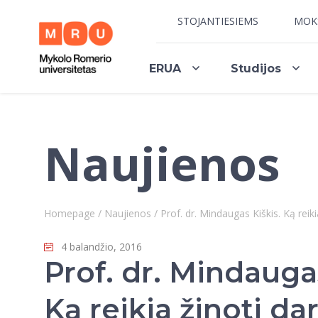
STOJANTIESIEMS
MOK
ERUA
Studijos
Naujienos
Homepage
/
Naujienos
/
Prof. dr. Mindaugas Kiškis. Ką reik
4 balandžio, 2016
Prof. dr. Mindaugas
Ką reikia žinoti d