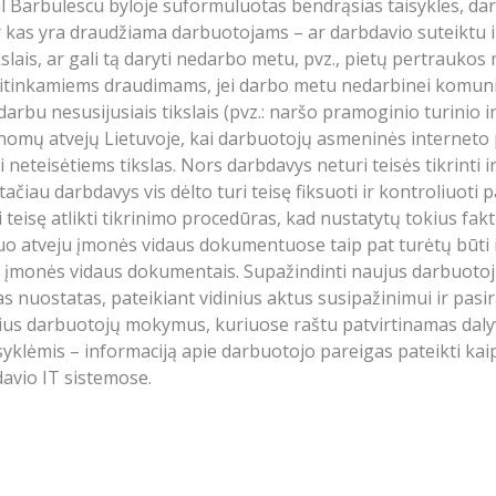
l Barbulescu byloje suformuluotas bendrąsias taisykles, d
ir kas yra draudžiama darbuotojams – ar darbdavio suteiktu 
slais, ar gali tą daryti nedarbo metu, pvz., pietų pertraukos
atitinkamiems draudimams, jei darbo metu nedarbinei komun
bu nesusijusiais tikslais (pvz.: naršo pramoginio turinio in
inomų atvejų Lietuvoje, kai darbuotojų asmeninės internet
i neteisėtiems tikslas. Nors darbdavys neturi teisės tikrinti
tačiau darbdavys vis dėlto turi teisę fiksuoti ir kontroliuoti
 teisę atlikti tikrinimo procedūras, kad nustatytų tokius fak
uo atveju įmonės vidaus dokumentuose taip pat turėtų būti 
is įmonės vidaus dokumentais. Supažindinti naujus darbuotoj
as nuostatas, pateikiant vidinius aktus susipažinimui ir pas
nius darbuotojų mokymus, kuriuose raštu patvirtinamas daly
syklėmis – informaciją apie darbuotojo pareigas pateikti k
avio IT sistemose.