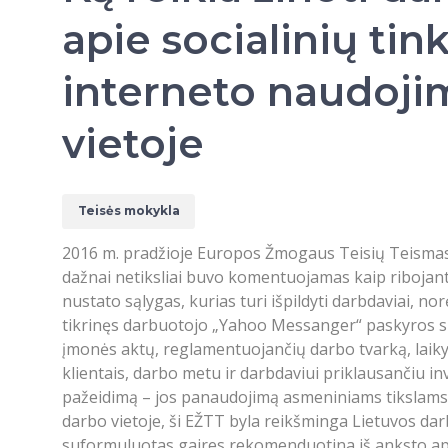
apie socialinių tink
interneto naudoji
vietoje
Teisės mokykla
2016 m. pradžioje Europos Žmogaus Teisių Teismas
dažnai netiksliai buvo komentuojamas kaip ribojant
nustato sąlygas, kurias turi išpildyti darbdaviai, n
tikrinęs darbuotojo „Yahoo Messanger“ paskyros sus
įmonės aktų, reglamentuojančių darbo tvarką, laik
klientais, darbo metu ir darbdaviui priklausančiu i
pažeidimą – jos panaudojimą asmeniniams tikslams, d
darbo vietoje, ši EŽTT byla reikšminga Lietuvos da
suformuluotas gaires rekomenduotina iš anksto apib