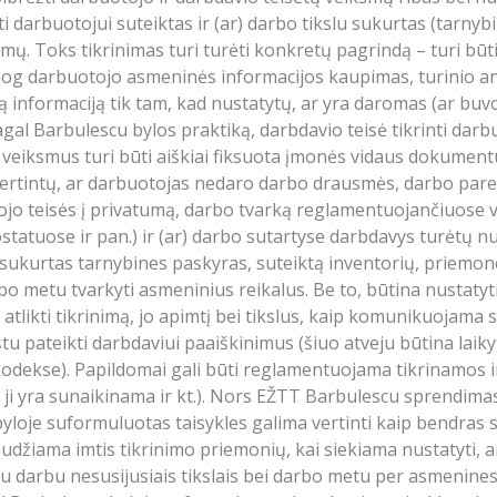
nti darbuotojui suteiktas ir (ar) darbo tikslu sukurtas (tarny
. Toks tikrinimas turi turėti konkretų pagrindą – turi būti 
esiog darbuotojo asmeninės informacijos kaupimas, turinio ana
utą informaciją tik tam, kad nustatytų, ar yra daromas (ar bu
gal Barbulescu bylos praktiką, darbdavio teisė tikrinti darb
s veiksmus turi būti aiškiai fiksuota įmonės vidaus dokumen
d įvertintų, ar darbuotojas nedaro darbo drausmės, darbo par
ojo teisės į privatumą, darbo tvarką reglamentuojančiuose 
tatuose ir pan.) ir (ar) darbo sutartyse darbdavys turėtų n
 sukurtas tarnybines paskyras, suteiktą inventorių, priemones
 metu tvarkyti asmeninius reikalus. Be to, būtina nustatyti
ikti tikrinimą, jo apimtį bei tikslus, kaip komunikuojama su
 pateikti darbdaviui paaiškinimus (šiuo atveju būtina laiky
dekse). Papildomai gali būti reglamentuojama tikrinamos i
ūdu ji yra sunaikinama ir kt.). Nors EŽTT Barbulescu sprendim
byloje suformuluotas taisykles galima vertinti kaip bendras 
raudžiama imtis tikrinimo priemonių, kai siekiama nustatyti, 
u darbu nesusijusiais tikslais bei darbo metu per asmenine