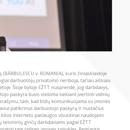
ą (BĂRBULESCU v. ROMANIA), kuris žiniasklaidoje
ogiai darbuotojų privatumo neriboja, tačiau aiškiau
vietoje. Šioje byloje EŽTT nusprendė, jog darbdavys,
jo paskyra buvo stebima siekiant įvertinti vidinių
io prašymu, tam, kad būtų komunikuojama su įmonės
aviui patikrinus darbuotojo paskyrą ir nustačius
r kitos interneto paslaugos visuotinai naudojami
šių teisminių ginčų darbdaviams pagal EŽTT
tatyti tam vidines įmonės taisykles. Remiantis