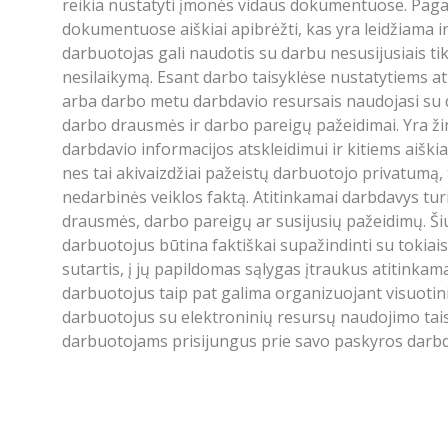
reikia nustatyti įmonės vidaus dokumentuose. Paga
dokumentuose aiškiai apibrėžti, kas yra leidžiama 
darbuotojas gali naudotis su darbu nesusijusiais tik
nesilaikymą. Esant darbo taisyklėse nustatytiems 
arba darbo metu darbdavio resursais naudojasi su dar
darbo drausmės ir darbo pareigų pažeidimai. Yra ž
darbdavio informacijos atskleidimui ir kitiems aiškia
nes tai akivaizdžiai pažeistų darbuotojo privatumą, 
nedarbinės veiklos faktą. Atitinkamai darbdavys turi
drausmės, darbo pareigų ar susijusių pažeidimų. Ši
darbuotojus būtina faktiškai supažindinti su tokia
sutartis, į jų papildomas sąlygas įtraukus atitinkam
darbuotojus taip pat galima organizuojant visuoti
darbuotojus su elektroninių resursų naudojimo tai
darbuotojams prisijungus prie savo paskyros darbd