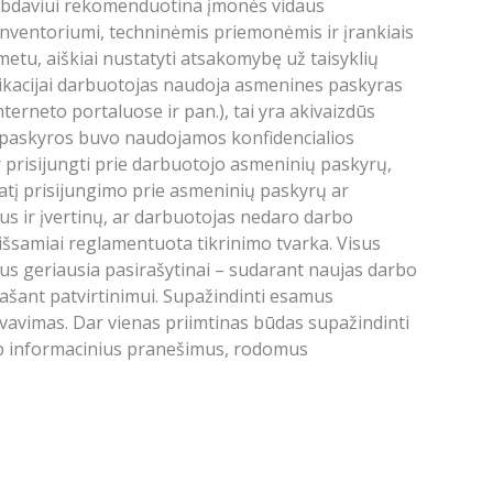
arbdaviui rekomenduotina įmonės vidaus
inventoriumi, techninėmis priemonėmis ir įrankiais
 metu, aiškiai nustatyti atsakomybę už taisyklių
ikacijai darbuotojas naudoja asmenines paskyras
terneto portaluose ir pan.), tai yra akivaizdūs
o paskyros buvo naudojamos konfidencialios
 ir prisijungti prie darbuotojo asmeninių paskyrų,
 patį prisijungimo prie asmeninių paskyrų ar
tus ir įvertinų, ar darbuotojas nedaro darbo
išsamiai reglamentuota tikrinimo tvarka. Visus
us geriausia pasirašytinai – sudarant naujas darbo
irašant patvirtinimui. Supažindinti esamus
vavimas. Dar vienas priimtinas būdas supažindinti
aip informacinius pranešimus, rodomus