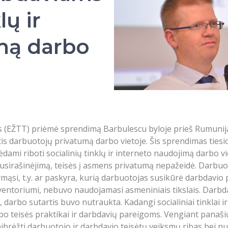
lų ir
mą darbo
 (EŽTT) priėmė sprendimą Barbulescu byloje prieš Rumunij
is darbuotojų privatumą darbo vietoje. Šis sprendimas tiesi
orėdami riboti socialinių tinklų ir interneto naudojimą darbo 
irašinėjimą, teisės į asmens privatumą nepažeidė. Darbuoto
ymąsi, t.y. ar paskyra, kurią darbuotojas susikūrė darbdav
nventoriumi, nebuvo naudojamasi asmeniniais tikslais. Darbd
arbo sutartis buvo nutraukta. Kadangi socialiniai tinklai i
rbo teisės praktikai ir darbdavių pareigoms. Vengiant pana
rėžti darbuotojo ir darbdavio teisėtų veiksmų ribas bei nus