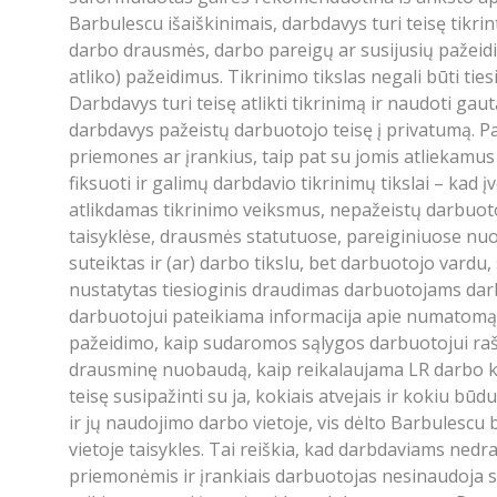
Barbulescu išaiškinimais, darbdavys turi teisę tikri
darbo drausmės, darbo pareigų ar susijusių pažeidimų
atliko) pažeidimus. Tikrinimo tikslas negali būti ti
Darbdavys turi teisę atlikti tikrinimą ir naudoti ga
darbdavys pažeistų darbuotojo teisę į privatumą. Pa
priemones ar įrankius, taip pat su jomis atliekamu
fiksuoti ir galimų darbdavio tikrinimų tikslai – ka
atlikdamas tikrinimo veiksmus, nepažeistų darbuot
taisyklėse, drausmės statutuose, pareiginiuose nuos
suteiktas ir (ar) darbo tikslu, bet darbuotojo vardu,
nustatytas tiesioginis draudimas darbuotojams darbo
darbuotojui pateikiama informacija apie numatomą atl
pažeidimo, kaip sudaromos sąlygos darbuotojui raštu
drausminę nuobaudą, kaip reikalaujama LR darbo ko
teisę susipažinti su ja, kokiais atvejais ir kokiu b
ir jų naudojimo darbo vietoje, vis dėlto Barbulescu 
vietoje taisykles. Tai reiškia, kad darbdaviams ned
priemonėmis ir įrankiais darbuotojas nesinaudoja s