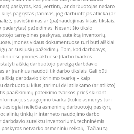
bines) paskyras, kad įvertintų, ar darbuotojas nedaro
kilęs pagrįstas įtarimas, jog darbuotojas atlieka (ar
lizė, paviešinimas ar (pa)naudojimas kitais tikslais.
vo padarytas) pažeidimas. Nesant šio tikslo
uotojo tarnybines paskyras, suteiktą inventorių,
tuose. Įmonės vidaus dokumentuose turi būti aiškiai
eigų ar susijusių pažeidimų. Tam, kad darbdavys,
vidiniuose įmonės aktuose (darbo tvarkos
ustatyti aiškią darbuotojo pareigą darbdavio
 ar įrankius naudoti tik darbo tikslais. Gali būti
 aiškią darbdavio tikrinimo tvarką – kaip
 darbuotoju kilus įtarimui dėl atliekamo (ar atlikto)
tis paaiškinimų pateikimo tvarkos prieš skiriant
nformacijos saugojimo tvarka (kokie asmenys turi
as tiesiogiai neliečia asmeninių darbuotojų paskyrų
socialinių tinklų ir interneto naudojimo darbo
ar darbdavio suteiktu inventoriumi, techninėmis
s paskyras netvarko asmeninių reikalų. Tačiau tą