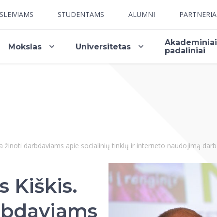
SLEIVIAMS
STUDENTAMS
ALUMNI
PARTNERI
Akademinia
Mokslas
Universitetas
padaliniai
ia žinoti darbdaviams apie socialinių tinklų ir interneto naudojimą darb
 Kiškis.
arbdaviams