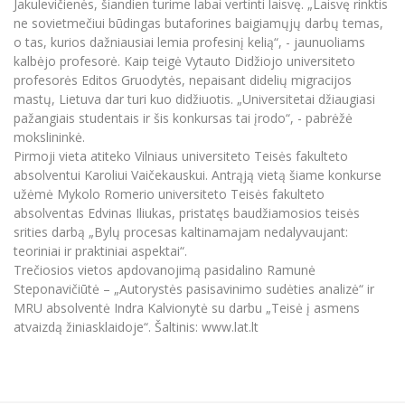
Jakulevičienės, šiandien turime labai vertinti laisvę. „Laisvę rinktis
Informacinė sistema "Studijos"
ne sovietmečiui būdingas butaforines baigiamųjų darbų temas,
Azijos centras
Vilniaus Karaliaus Sedžiongo institutas
Parama Ukrainai
o tas, kurios dažniausiai lemia profesinį kelią“, - jaunuoliams
Darbuotojų elektroninis paštas
kalbėjo profesorė. Kaip teigė Vytauto Didžiojo universiteto
Vilniaus Karaliaus Sedžiongo institutas
Frankofoniškų šalių studijų centras
Daugiafaktorinė autentifikacija universiteto
Civilinė sauga
profesorės Editos Gruodytės, nepaisant didelių migracijos
darbuotojams (MFA)
Frankofoniškų šalių studijų centras
mastų, Lietuva dar turi kuo didžiuotis. „Universitetai džiaugiasi
Mokslininkų profiliai "CRIS"
Korupcijos prevencija
pažangiais studentais ir šis konkursas tai įrodo“, - pabrėžė
Bendruomenės gerovė
mokslininkė.
Pirmoji vieta atiteko Vilniaus universiteto Teisės fakulteto
Darbuotojų kvalifikacijos kėlimas
absolventui Karoliui Vaičekauskui. Antrąją vietą šiame konkurse
MRU norminių teisės aktų duomenų bazė
užėmė Mykolo Romerio universiteto Teisės fakulteto
Intranetas
absolventas Edvinas Iliukas, pristatęs baudžiamosios teisės
srities darbą „Bylų procesas kaltinamajam nedalyvaujant:
eDVS
teoriniai ir praktiniai aspektai“.
Microsoft Office 365
Trečiosios vietos apdovanojimą pasidalino Ramunė
MRU mobilios programėlės
Steponavičiūtė – „Autorystės pasisavinimo sudėties analizė“ ir
MRU absolventė Indra Kalvionytė su darbu „Teisė į asmens
Pagalbos sistema
atvaizdą žiniasklaidoje“. Šaltinis: www.lat.lt
Profesinė sąjunga
Kontaktų paieška