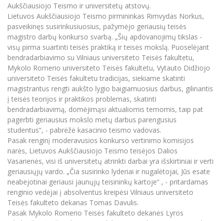
Renginių kalendorius
Universiteto teatras
Neformaliuoju ir (ar) savišvietos būdu įgytų
Aukščiausiojo Teismo ir universitetų atstovų.
Erasmus+ mobilumas praktikoms (SMP)
Partnerystės
Emocinė gerovė
Mokslo laboratorijos
kompetencijų vertinimas ir pripažinimas
Veiklos dokumentai
Lietuvos Aukščiausiojo Teismo pirmininkas Rimvydas Norkus,
Sūduvos akademija
Tinklalaidės
MRU pop vokalinis ansamblis (vadovas Artūras
Kitos galimybės
pasveikinęs susirinkusiuosius, pažymėjo geriausių teisės
Azijos centras
Bakalauro studijos
Žmogaus, aplinkos ir technologijų (HET) siste
Novikas)
Studijų organizavimas
Akademinė etika
magistro darbų konkurso svarbą. „Šių apdovanojimų tikslas -
Magistrantūros studijos
Vilniaus Karaliaus Sedžiongo institutas
visų pirma suartinti teisės praktiką ir teisės mokslą. Puoselėjant
MRU merginų choras
Doktorantūra
Darbas MRU
bendradarbiavimo su Vilniaus universiteto Teisės fakultetu,
Vadovų MBA
Frankofoniškų šalių studijų centras
Mykolo Romerio universiteto Teisės fakultetu, Vytauto Didžiojo
Švietimo ir kultūros vadovų MPA
Projektai
Universiteto simbolika
universiteto Teisės fakultetu tradicijas, siekiame skatinti
Teisės LL.M.
magistrantus rengti aukšto lygio baigiamuosius darbus, gilinantis
Akademinė leidyba
Atributika
į teisės teorijos ir praktikos problemas, skatinti
Papildomosios studijos
bendradarbiavimą, domėjimąsi aktualiomis temomis, taip pat
Pedagogų rengimas
Mokymų LAB
Naujienos
pagerbti geriausius mokslo metų darbus parengusius
Doktorantūros studijos
studentus“, - pabrėžė kasacinio teismo vadovas.
Mokslo naujienos
Tarptautiškumas
Pasak renginį moderavusios konkurso vertinimo komisijos
Profesinės bakalauro studijos
Personalo valdymo centras
narės, Lietuvos Aukščiausiojo Teismo teisėjos Dalios
Kasmetiniai mokslo renginiai
Studentams
Darnus vystymasis
Vasarienės, visi iš universitetų atrinkti darbai yra išskirtiniai ir verti
Privačių interesų deklaravimas
geriausiųjų vardo. „Čia susirinko lyderiai ir nugalėtojai, Jūs esate
Informacija naujiems darbuotojams
Darbuotojams
Studentams
Privatumo politika
neabejotinai geriausi jaunųjų teisininkų kartoje“ , - pritardamas
Studijų Moodle (studijų vykdymui)
renginio vedėjai į absolventus kreipėsi Vilniaus universiteto
Darbuotojams
Partnerystės
Negalia ir individualieji poreikiai
Teisės fakulteto dekanas Tomas Davulis.
Darbuotojų Moodle (kompetencijų tobulinimui)
Pasak Mykolo Romerio Teisės fakulteto dekanės Lyros
Partnerystės
Studijų tvarkaraštis
Azijos centras
Viešai skelbiama informacija