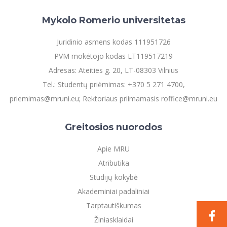
Mykolo Romerio universitetas
Juridinio asmens kodas 111951726
PVM mokėtojo kodas LT119517219
Adresas: Ateities g. 20, LT-08303 Vilnius
Tel.: Studentų priėmimas: +370 5 271 4700,
priemimas@mruni.eu; Rektoriaus priimamasis roffice@mruni.eu
Greitosios nuorodos
Apie MRU
Atributika
Studijų kokybė
Akademiniai padaliniai
Tarptautiškumas
Žiniasklaidai