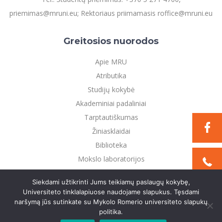
priemimas@mruni.eu; Rektoriaus priimamasis roffice@mruni.eu
Greitosios nuorodos
Apie MRU
Atributika
Studijų kokybė
Akademiniai padaliniai
Tarptautiškumas
Žiniasklaidai
Biblioteka
Mokslo laboratorijos
Privatumo politika
Siekdami užtikrinti Jums teikiamų paslaugų kokybę,
Universiteto tinklalapiuose naudojame slapukus. Tęsdami
naršymą jūs sutinkate su Mykolo Romerio universiteto slapukų
©2021 Mykolo Romerio universitetas. Visos teisės
politika.
saugomos