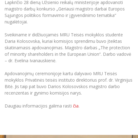
Renginių kalendorius
Lapkričio 28 dieną Užsienio reikalų ministerijoje apdovanoti
Universiteto teatras
Neformaliuoju ir (ar) savišvietos būdu įgytų
Erasmus+ mobilumas praktikoms (SMP)
Partnerystės
Emocinė gerovė
Mokslo laboratorijos
magistro darbų konkurso „Geriausi magistro darbai Europos
kompetencijų vertinimas ir pripažinimas
Veiklos dokumentai
Sūduvos akademija
Tinklalaidės
MRU pop vokalinis ansamblis (vadovas Artūras
Sąjungos politikos formavimo ir įgyvendinimo tematika“
Kitos galimybės
Azijos centras
Bakalauro studijos
Žmogaus, aplinkos ir technologijų (HET) siste
Novikas)
Studijų organizavimas
nugalėtojai.
Akademinė etika
Magistrantūros studijos
Vilniaus Karaliaus Sedžiongo institutas
MRU merginų choras
Doktorantūra
Sveikiname ir didžiuojamės MRU Teisės mokyklos studente
Darbas MRU
Vadovų MBA
Daria Kolosovska, kuriai komisijos sprendimu buvo įteiktas
Frankofoniškų šalių studijų centras
Švietimo ir kultūros vadovų MPA
Projektai
skatinamasis apdovanojimas. Magistro darbas „The protection
Universiteto simbolika
of minority shareholders in the European Union“. Darbo vadovė
Teisės LL.M.
Akademinė leidyba
– dr. Evelina Ivanauskienė.
Atributika
Papildomosios studijos
Pedagogų rengimas
Mokymų LAB
Apdovanojimų ceremonijoje kartu dalyvavo MRU Teisės
Naujienos
mokyklos Privatinės teisės instituto direktorius prof. dr. Virginijus
Doktorantūros studijos
Mokslo naujienos
Tarptautiškumas
Bitė. Jis taip pat buvo Darios Kolosovskos magistro darbo
Profesinės bakalauro studijos
Personalo valdymo centras
recenzentas ir gynimo komisijos narys.
Kasmetiniai mokslo renginiai
Studentams
Darnus vystymasis
Privačių interesų deklaravimas
Daugiau informacijos galima rasti
čia
.
Informacija naujiems darbuotojams
Darbuotojams
Studentams
Privatumo politika
Studijų Moodle (studijų vykdymui)
Darbuotojams
Partnerystės
Negalia ir individualieji poreikiai
Darbuotojų Moodle (kompetencijų tobulinimui)
Partnerystės
Studijų tvarkaraštis
Azijos centras
Viešai skelbiama informacija