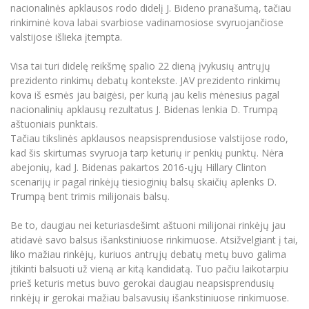
Renginių kalendorius
Universiteto teatras
Neformaliuoju ir (ar) savišvietos būdu įgytų
nacionalinės apklausos rodo didelį J. Bideno pranašumą, tačiau
Erasmus+ mobilumas praktikoms (SMP)
Partnerystės
Emocinė gerovė
Mokslo laboratorijos
kompetencijų vertinimas ir pripažinimas
Veiklos dokumentai
rinkiminė kova labai svarbiose vadinamosiose svyruojančiose
Sūduvos akademija
Tinklalaidės
MRU pop vokalinis ansamblis (vadovas Artūras
Kitos galimybės
valstijose išlieka įtempta.
Azijos centras
Bakalauro studijos
Žmogaus, aplinkos ir technologijų (HET) siste
Novikas)
Studijų organizavimas
Akademinė etika
Magistrantūros studijos
Vilniaus Karaliaus Sedžiongo institutas
Visa tai turi didelę reikšmę spalio 22 dieną įvykusių antrųjų
MRU merginų choras
Doktorantūra
Darbas MRU
prezidento rinkimų debatų kontekste. JAV prezidento rinkimų
Vadovų MBA
Frankofoniškų šalių studijų centras
kova iš esmės jau baigėsi, per kurią jau kelis mėnesius pagal
Švietimo ir kultūros vadovų MPA
Projektai
Universiteto simbolika
nacionalinių apklausų rezultatus J. Bidenas lenkia D. Trumpą
Teisės LL.M.
aštuoniais punktais.
Akademinė leidyba
Atributika
Tačiau tikslinės apklausos neapsisprendusiose valstijose rodo,
Papildomosios studijos
kad šis skirtumas svyruoja tarp keturių ir penkių punktų. Nėra
Pedagogų rengimas
Mokymų LAB
Naujienos
abejonių, kad J. Bidenas pakartos 2016-ųjų Hillary Clinton
Doktorantūros studijos
scenarijų ir pagal rinkėjų tiesioginių balsų skaičių aplenks D.
Mokslo naujienos
Tarptautiškumas
Trumpą bent trimis milijonais balsų.
Profesinės bakalauro studijos
Personalo valdymo centras
Kasmetiniai mokslo renginiai
Studentams
Darnus vystymasis
Be to, daugiau nei keturiasdešimt aštuoni milijonai rinkėjų jau
Privačių interesų deklaravimas
atidavė savo balsus išankstiniuose rinkimuose. Atsižvelgiant į tai,
Informacija naujiems darbuotojams
Darbuotojams
Studentams
Privatumo politika
liko mažiau rinkėjų, kuriuos antrųjų debatų metų buvo galima
Studijų Moodle (studijų vykdymui)
įtikinti balsuoti už vieną ar kitą kandidatą. Tuo pačiu laikotarpiu
Darbuotojams
Partnerystės
Negalia ir individualieji poreikiai
prieš keturis metus buvo gerokai daugiau neapsisprendusių
Darbuotojų Moodle (kompetencijų tobulinimui)
rinkėjų ir gerokai mažiau balsavusių išankstiniuose rinkimuose.
Partnerystės
Studijų tvarkaraštis
Azijos centras
Viešai skelbiama informacija