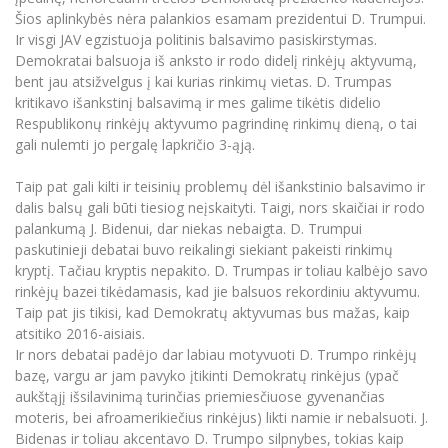
Šios aplinkybės nėra palankios esamam prezidentui D. Trumpui.
Ir visgi JAV egzistuoja politinis balsavimo pasiskirstymas.
Demokratai balsuoja iš anksto ir rodo didelį rinkėjų aktyvumą,
bent jau atsižvelgus į kai kurias rinkimų vietas. D. Trumpas
kritikavo išankstinį balsavimą ir mes galime tikėtis didelio
Respublikonų rinkėjų aktyvumo pagrindinę rinkimų dieną, o tai
gali nulemti jo pergalę lapkričio 3-ąją.
Taip pat gali kilti ir teisinių problemų dėl išankstinio balsavimo ir
dalis balsų gali būti tiesiog neįskaityti. Taigi, nors skaičiai ir rodo
palankumą J. Bidenui, dar niekas nebaigta. D. Trumpui
paskutinieji debatai buvo reikalingi siekiant pakeisti rinkimų
kryptį. Tačiau kryptis nepakito. D. Trumpas ir toliau kalbėjo savo
rinkėjų bazei tikėdamasis, kad jie balsuos rekordiniu aktyvumu.
Taip pat jis tikisi, kad Demokratų aktyvumas bus mažas, kaip
atsitiko 2016-aisiais.
Ir nors debatai padėjo dar labiau motyvuoti D. Trumpo rinkėjų
bazę, vargu ar jam pavyko įtikinti Demokratų rinkėjus (ypač
aukštąjį išsilavinimą turinčias priemiesčiuose gyvenančias
moteris, bei afroamerikiečius rinkėjus) likti namie ir nebalsuoti. J.
Bidenas ir toliau akcentavo D. Trumpo silpnybes, tokias kaip