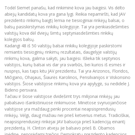
Informacinė sistema "Studijos"
Todėl šiemet panašu, kad rinkiminė kova jau baigėsi. Vis dėlto
Azijos centras
Vilniaus Karaliaus Sedžiongo institutas
Parama Ukrainai
abiejų kandidatų kova yra gana lygi. Reikia nepamiršti, kad JAV
Darbuotojų elektroninis paštas
prezidento rinkimų baigtį lemia ne tiesioginiai rinkėjų balsai, o
Vilniaus Karaliaus Sedžiongo institutas
Frankofoniškų šalių studijų centras
Daugiafaktorinė autentifikacija universiteto
Civilinė sauga
balsų pasiskirstymas rinkikų kolegijoje. Tai yra penkiasdešimties
darbuotojams (MFA)
Frankofoniškų šalių studijų centras
valstijų kova dėl dviejų šimtų septyniasdešimties rinkikų
Mokslininkų profiliai "CRIS"
Korupcijos prevencija
kolegijos balsų.
Bendruomenės gerovė
Kadangi 48 iš 50 valstijų balsai rinkikų kolegijoje paskirstomi
remiantis tiesioginių rinkimų rezultatais, daugelyje valstijų
Darbuotojų kvalifikacijos kėlimas
rinkimų kova, galima sakyti, jau baigėsi. Išlieka tik septynios
MRU norminių teisės aktų duomenų bazė
valstijos, kurių balsai vis dar yra svarbūs, bei kurios iš esmės ir
Intranetas
nuspręs, kas taps kitu JAV prezidentu. Tai yra Arizonos, Floridos,
Mičigano, Ohajaus, Šiaurės Karolinos, Pensilvanijos ir Viskonsino
eDVS
valstijos. Šiose valstijose rinkimų kova yra apylygė, su nedidele J.
Microsoft Office 365
Bideno persvara.
MRU mobilios programėlės
Tačiau ir šiose valstijose dvidešimt trys milijonai rinkėjų jau
pabalsavo išankstiniuose rinkimuose. Minėtose svyruojančiose
Pagalbos sistema
valstijose yra maždaug penki procentai neapsisprendusių
Profesinė sąjunga
rinkėjų. Vėlgi, daug mažiau nei prieš ketverius metus. Tradiciškai,
Kontaktų paieška
neapsisprendusieji rinkėjai JAV balsuoja prieš kadenciją einantį
prezidentą. H. Clinton atveju jie balsavo prieš B. Obamos
įpėdinę, nenorėdami trečios Demokratų prezidento kadencijos.