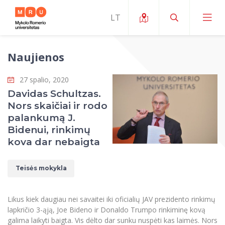
Naujienos
Apie ERUA
27 spalio, 2020
Naujienos ir renginiai
Mano studijos
Davidas Schultzas.
Nors skaičiai ir rodo
Galimybės
Studijų organizavimas ir aplinka
MOin – MRU Mokslo ir inovacijų savaitė
palankumą J.
Komanda ir kontaktai
Bidenui, rinkimų
Finansai
Studijų kokybė
Mokslo programos
Apie MRU
kova dar nebaigta
Studentų organizacijos
Studijų programos
Mokslininkų profiliai "CRIS"
Rektorės žodis
Teisės mokykla
Teisės mokykla
Studentų namai
Tarptautiniai mainai
Mokslinės veiklos skatinimo fondas
Struktūra
Viešojo saugumo akademija
Pranešimai spaudai
Estetinis ugdymas
Studentams
Skaitmeniniai ženkliukai
Tarptautinių ekspertų tinklas
Reitingai
Likus kiek daugiau nei savaitei iki oficialių JAV prezidento rinkimų
Žmogaus ir visuomenės studijų fakultetas
Ekspertų sąrašas
Dokumentai reglamentuojantys studijas
Pramoginių šokių kolektyvas ,,Bolero”
lapkričio 3-ąją, Joe Bideno ir Donaldo Trumpo rinkiminę kovą
Darbuotojams
Erasmus+ mobilumas studijoms (SMS)
Karjeros centras
Atitikties mokslinių tyrimų etikai komitetas
Universiteto garbės nariai
galima laikyti baigta. Vis dėlto dar sunku nuspėti kas laimės. Nors
Viešojo valdymo ir verslo fakultetas