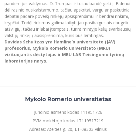
pandemijos valdymas. D. Trumpas ir toliau bandė gelti J. Bidenui
dėl rasinio nusikalstamumo, tačiau apskritai, vargu ar paskutiniai
debatai padarė poveikį rinkėjų apsisprendimui ir bendrai rinkimų
krypčiai. Todėl rinkimus galima laikyti jau pasibaigusiais daugeliu
atžvilgių, tačiau ir labai įtemptais, turint mintyje kelių svarbiausių
valstijų rinkėjų apsisprendimą, kuris bus lemtingas.
Davidas Schultzas yra Hamline‘o universiteto (JAV)
profesorius, Mykolo Romerio universiteto (MRU)
vizituojantis dėstytojas ir MRU LAB Teisingumo tyrimų
laboratorijos narys.
Mykolo Romerio universitetas
Juridinio asmens kodas 111951726
PVM mokėtojo kodas LT119517219
Adresas: Ateities g. 20, LT-08303 Vilnius