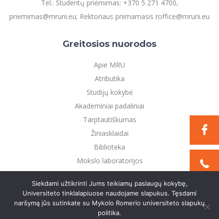
Tel.: Studentų priėmimas: +370 5 271 4700,
priemimas@mruni.eu; Rektoriaus priimamasis roffice@mruni.eu
Greitosios nuorodos
Apie MRU
Atributika
Studijų kokybė
Akademiniai padaliniai
Tarptautiškumas
Žiniasklaidai
Biblioteka
Mokslo laboratorijos
Privatumo politika
Siekdami užtikrinti Jums teikiamų paslaugų kokybę,
Universiteto tinklalapiuose naudojame slapukus. Tęsdami
naršymą jūs sutinkate su Mykolo Romerio universiteto slapukų
©2021 Mykolo Romerio universitetas. Visos teisės
politika.