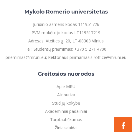
Mykolo Romerio universitetas
Juridinio asmens kodas 111951726
PVM mokėtojo kodas LT119517219
Adresas: Ateities g. 20, LT-08303 Vilnius
Tel.: Studentų priėmimas: +370 5 271 4700,
priemimas@mruni.eu; Rektoriaus priimamasis roffice@mruni.eu
Greitosios nuorodos
Apie MRU
Atributika
Studijų kokybė
Akademiniai padaliniai
Tarptautiškumas
Žiniasklaidai