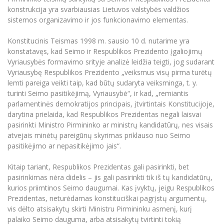
konstrukcija yra svarbiausias Lietuvos valstybės valdžios
sistemos organizavimo ir jos funkcionavimo elementas.
Konstitucinis Teismas 1998 m. sausio 10 d. nutarime yra
konstatavęs, kad Seimo ir Respublikos Prezidento įgaliojimų
Vyriausybės formavimo srityje analizė leidžia teigti, jog sudarant
Vyriausybę Respublikos Prezidento „veiksmus visų pirma turėtų
lemti pareiga veikti taip, kad būtų sudaryta veiksminga, t. y.
turinti Seimo pasitikėjimą, Vyriausybė“, ir kad, „remiantis
parlamentinės demokratijos principais, įtvirtintais Konstitucijoje,
darytina prielaida, kad Respublikos Prezidentas negali laisvai
pasirinkti Ministro Pirmininko ar ministrų kandidatūrų, nes visais
atvejais minėtų pareigūnų skyrimas priklauso nuo Seimo
pasitikėjimo ar nepasitikėjimo jais“.
Kitaip tariant, Respublikos Prezidentas gali pasirinkti, bet
pasirinkimas nėra didelis – jis gali pasirinkti tik iš tų kandidatūrų,
kurios priimtinos Seimo daugumai. Kas įvyktų, jeigu Respublikos
Prezidentas, neturėdamas konstituciškai pagrįstų argumentų,
vis dėlto atsisakytų skirti Ministru Pirmininku asmenį, kurį
palaiko Seimo dauguma, arba atsisakytų tvirtinti tokią