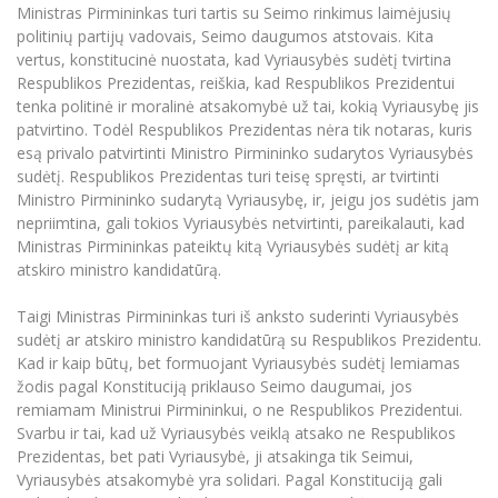
Ministras Pirmininkas turi tartis su Seimo rinkimus laimėjusių
politinių partijų vadovais, Seimo daugumos atstovais. Kita
vertus, konstitucinė nuostata, kad Vyriausybės sudėtį tvirtina
Respublikos Prezidentas, reiškia, kad Respublikos Prezidentui
tenka politinė ir moralinė atsakomybė už tai, kokią Vyriausybę jis
patvirtino. Todėl Respublikos Prezidentas nėra tik notaras, kuris
esą privalo patvirtinti Ministro Pirmininko sudarytos Vyriausybės
sudėtį. Respublikos Prezidentas turi teisę spręsti, ar tvirtinti
Ministro Pirmininko sudarytą Vyriausybę, ir, jeigu jos sudėtis jam
nepriimtina, gali tokios Vyriausybės netvirtinti, pareikalauti, kad
Ministras Pirmininkas pateiktų kitą Vyriausybės sudėtį ar kitą
atskiro ministro kandidatūrą.
Taigi Ministras Pirmininkas turi iš anksto suderinti Vyriausybės
sudėtį ar atskiro ministro kandidatūrą su Respublikos Prezidentu.
Kad ir kaip būtų, bet formuojant Vyriausybės sudėtį lemiamas
žodis pagal Konstituciją priklauso Seimo daugumai, jos
remiamam Ministrui Pirmininkui, o ne Respublikos Prezidentui.
Svarbu ir tai, kad už Vyriausybės veiklą atsako ne Respublikos
Prezidentas, bet pati Vyriausybė, ji atsakinga tik Seimui,
Vyriausybės atsakomybė yra solidari. Pagal Konstituciją gali