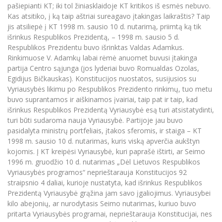
Renginių kalendorius
Universiteto teatras
Neformaliuoju ir (ar) savišvietos būdu įgytų
pašiepianti KT; iki tol žiniasklaidoje KT kritikos iš esmės nebuvo.
Erasmus+ mobilumas praktikoms (SMP)
Partnerystės
Emocinė gerovė
Mokslo laboratorijos
kompetencijų vertinimas ir pripažinimas
Veiklos dokumentai
Kas atsitiko, į ką taip aštriai sureagavo įtakingas laikraštis? Taip
Sūduvos akademija
Tinklalaidės
MRU pop vokalinis ansamblis (vadovas Artūras
Kitos galimybės
jis atsiliepė į KT 1998 m. sausio 10 d. nutarimą, priimtą ką tik
Azijos centras
Bakalauro studijos
Žmogaus, aplinkos ir technologijų (HET) siste
Novikas)
Studijų organizavimas
Akademinė etika
išrinkus Respublikos Prezidentą, – 1998 m. sausio 5 d.
Magistrantūros studijos
Vilniaus Karaliaus Sedžiongo institutas
Respublikos Prezidentu buvo išrinktas Valdas Adamkus.
MRU merginų choras
Doktorantūra
Darbas MRU
Rinkimuose V. Adamkų labai rėmė anuomet buvusi įtakinga
Vadovų MBA
Frankofoniškų šalių studijų centras
partija Centro sąjunga (jos lyderiai buvo Romualdas Ozolas,
Švietimo ir kultūros vadovų MPA
Projektai
Universiteto simbolika
Egidijus Bičkauskas). Konstitucijos nuostatos, susijusios su
Teisės LL.M.
Vyriausybės likimu po Respublikos Prezidento rinkimų, tuo metu
Akademinė leidyba
Atributika
buvo suprantamos ir aiškinamos įvairiai, taip pat ir taip, kad
Papildomosios studijos
išrinkus Respublikos Prezidentą Vyriausybė esą turi atsistatydinti,
Pedagogų rengimas
Mokymų LAB
Naujienos
turi būti sudaroma nauja Vyriausybė. Partijoje jau buvo
Doktorantūros studijos
pasidalyta ministrų portfeliais, įtakos sferomis, ir staiga – KT
Mokslo naujienos
Tarptautiškumas
1998 m. sausio 10 d. nutarimas, kuris viską apverčia aukštyn
Profesinės bakalauro studijos
Personalo valdymo centras
kojomis. Į KT kreipėsi Vyriausybė, kuri paprašė ištirti, ar Seimo
Kasmetiniai mokslo renginiai
Studentams
Darnus vystymasis
1996 m. gruodžio 10 d. nutarimas „Dėl Lietuvos Respublikos
Privačių interesų deklaravimas
Vyriausybės programos“ neprieštarauja Konstitucijos 92
Informacija naujiems darbuotojams
Darbuotojams
Studentams
Privatumo politika
straipsnio 4 daliai, kurioje nustatyta, kad išrinkus Respublikos
Studijų Moodle (studijų vykdymui)
Prezidentą Vyriausybė grąžina jam savo įgaliojimus. Vyriausybei
Darbuotojams
Partnerystės
Negalia ir individualieji poreikiai
kilo abejonių, ar nurodytasis Seimo nutarimas, kuriuo buvo
Darbuotojų Moodle (kompetencijų tobulinimui)
pritarta Vyriausybės programai, neprieštarauja Konstitucijai, nes
Partnerystės
Studijų tvarkaraštis
Azijos centras
Viešai skelbiama informacija