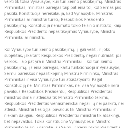
veikti tik tokia Vyriausybė, kuri turi Seimo pasitikėjimą. Ministras
Pirmininkas, ministras pareigas taip pat eina tol, kol Seimas jais
pasitiki. Konstitucija nereikalauja, kad Vyriausybė, Ministras
Pirmininkas ar ministrai turėtų Respublikos Prezidento
pasitikėjimą. Konstitucija nenumato tokio teisinio instituto, kaip
Respublikos Prezidento nepasitikėjimas Vyriausybe, Ministru
Pirmininku ar ministru.
Kol Vyriausybė turi Seimo pasitikėjimą, ji gali veikti, ir joks
subjektas, įskaitant Respublikos Prezidentą, negali nutraukti jos
veiklos. Taip pat yra ir Ministrui Pirmininkui – kol turi Seimo
pasitikėjimą, jis eina pareigas, kartu funkcionuoja ir Vyriausybė;
Seimui pareiškus nepasitikėjimą Ministru Pirmininku, Ministras
Pirmininkas ir visa Vyriausybė turi atsistatydinti. Pagal
Konstituciją nei Ministras Pirmininkas, nei visa Vyriausybė nėra
pavaldūs Respublikos Prezidentui; Respublikos Prezidentas
ministrus skiria ir atleidžia tik Ministro Pirmininko teikimu,
Respublikos Prezidentas vienasmeniškai negali jų nei paskirti, nei
atleisti. Ministrai tiesiogiai pavaldūs tik Ministrui Pirmininkui ir
niekam daugiau. Respublikos Prezidentui ministrai tik atsakingi,
bet nepavaldūs. Tokia konstitucinė Vyriausybės ir Ministro
Pirmininko teisinių santykių su Seimu ir Respublikos Prezidentu