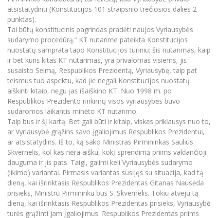
atsistatydinti (Konstitucijos 101 straipsnio trečiosios dalies 2
punktas).
Tai būtų konstitucinis pagrindas pradėti naujos Vyriausybės
sudarymo procedūrą.“ KT nutarime pateikta Konstitucijos
nuostatų samprata tapo Konstitucijos turiniu; šis nutarimas, kaip
ir bet kuris kitas KT nutarimas, yra privalomas visiems, jis
susaisto Seimą, Respublikos Prezidentą, Vyriausybę, taip pat
teismus tuo aspektu, kad jie negali Konstitucijos nuostatų
aiškinti kitaip, negu jas išaiškino KT. Nuo 1998 m. po
Respublikos Prezidento rinkimų visos vyriausybės buvo
sudaromos laikantis minėto KT nutarimo.
Taip bus ir šį kartą. Bet gali būti ir kitaip, viskas priklausys nuo to,
ar Vyriausybė grąžins savo įgaliojimus Respublikos Prezidentui,
ar atsistatydins. Iš to, ką sako Ministras Pirmininkas Saulius
Skvernelis, kol kas nėra aišku, kokį sprendimą priims valdančioji
dauguma ir jis pats. Taigi, galimi keli Vyriausybės sudarymo
(likimo) variantai. Pirmasis variantas susijęs su situacija, kad tą
dieną, kai išrinktasis Respublikos Prezidentas Gitanas Nausėda
prisieks, Ministru Pirmininku bus S. Skvernelis. Tokiu atveju tą
dieną, kai išrinktasis Respublikos Prezidentas prisieks, Vyriausybė
turės grąžinti jam įgaliojimus. Respublikos Prezidentas priims