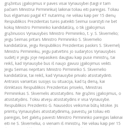
grąžintus įgaliojimus ir paves visai Vyriausybei (taigi ir tam
pačiam Ministrui Pirmininkui) laikinai toliau eiti pareigas. Toliau
bus elgiamasi pagal KT nutarimą: ne vėliau kaip per 15 dienų
Respublikos Prezidentas turės pateikti Seimui svarstyti ne bet
kokią Ministro Pirmininko kandidatūrą, o tik įgaliojimus
grąžinusios Vyriausybės Ministro Pirmininko, t. y. S. Skvernelio;
jeigu Seimas pritars Ministro Pirmininko S. Skvernelio
kandidatūrai, jeigu Respublikos Prezidentas paskirs S. Skvernelį
Ministru Pirmininku, jeigu patvirtins jo sudarytos Vyriausybės
sudėtį ir jeigu joje nepasikeis daugiau kaip pusė ministrų, tai
reikš, kad Vyriausybė bus iš naujo gavusi įgaliojimus veikti.
Jeigu Seimas nepritars Ministro Pirmininko S. Skvernelio
kandidatūrai, tai reikš, kad Vyriausybė privalo atsistatydinti.
Antrasis variantas susijęs su situacija, kad tą dieną, kai
išrinktasis Respublikos Prezidentas prisieks, Ministras
Pirmininkas S. Skvernelis atsistatydins. Ne grąžins įgaliojimus, o
atsistatydins. Tokiu atveju atsistatydins ir visa Vyriausybė.
Respublikos Prezidento G. Nausėdos veiksmai būtų kitokie. Jis
priimtų Vyriausybės atsistatydinimą, pavestų jai toliau eiti
pareigas, bet galėtų pavesti Ministro Pirmininko pareigas laikinai
eiti ne S. Skverneliui, o vienam iš ministrų. Ne vėliau kaip per 15