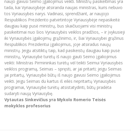
naujo gavusi Seimo įgaliojimus veikti. Ministrų pasikeitimas yra
tada, kai Vyriausybėje atsiranda naujas ministras, kuris nebuvo
tos Vyriausybės narys. Vadinasi, sprendžiant, ar naujojo
Respublikos Prezidento patvirtintoje Vyriausybėje nepasikeitė
daugiau kaip pusė ministrų, bus skaičiuojami visi ministrų
pasikeitimai nuo šios Vyriausybės veiklos pradžios, – ir įvykusieji
iki Vyriausybės įgaliojimų grąžinimo, ir, šiai Vyriausybei grąžinus
Respublikos Prezidentui įgaliojimus, joje atsiradus naujų
ministrų. Jeigu atsitiktų taip, kad pasikeistų daugiau kaip pusė
ministrų, Vyriausybė turėtų iš naujo gauti Seimo įgaliojimus
veikti: Ministras Pirmininkas turėtų vėl teikti Seimui Vyriausybės
veiklos programą, Seimas – spręsti, ar jai pritarti; jeigu Seimas
jai pritartų, Vyriausybė būtų iš naujo gavusi Seimo įgaliojimus
veikti. Jeigu Seimas du kartus iš eilės nepritartų Vyriausybės
programai, Vyriausybė turėtų atsistatydinti, būtų pradėta
sudaryti naują Vyriausybę.
Vytautas Sinkevičius yra Mykolo Romerio Teisės
mokyklos profesorius