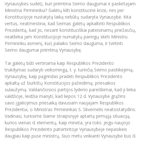
Vyriausybės sudėtį, kuri priimtina Seimo daugumai ir paskirtajam
Ministrui Pirmininkui? Galėtų kilti konstitucinė krizė, nes per
Konstitucijoje nustatytą laiką nebūtų sudaryta Vyriausybė. Kita
vertus, neatmestina, kad Seimas galėtų apkaltinti Respublikos
Prezidentą, kad jis, nesant konstituciškai pateisinamų priežasčių,
neatlieka jam Konstitucijoje numatytų pareigų skirti Ministru
Pirmininku asmenį, kurį palaiko Seimo dauguma, ir tvirtinti
Seimo daugumai priimtiną Vyriausybę.
Tai galėtų būti vertinama kaip Respublikos Prezidento
trukdymas sudaryti veiksmingą, t. y. turinčią Seimo pasitikėjimą,
Vyriausybę, kaip pagrindas pradėti Respublikos Prezidento
apkaltą už šiurkštų Konstitucijos pažeidimą, priesaikos
sulaužymą. Valdančiosios partijos lyderio pareiškimai, kad ji lieka
valdžioje, leidžia manyti, kad liepos 12 d. Vyriausybė grąžins
savo įgaliojimus priesaiką davusiam naujajam Respublikos
Prezidentui, o Ministras Pirmininkas S. Skvernelis neatsistatydins.
Vadinasi, turėsime šiame straipsnyje aptartą pirmąją situaciją,
kurios vienas iš elementų, kaip minėta, yra toks: jeigu naujojo
Respublikos Prezidento patvirtintoje Vyriausybėje nepasikeis
daugiau kaip pusė ministrų, šiuo metu veikianti Vyriausybė bus iš