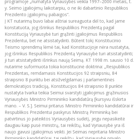
programoje „numatyta Vyriausybės veikla 1997–2000 metais, t.
Informacinė sistema "Studijos"
y. Seimo įgaliojimų laikotarpiu, o ne iki dabartinio Respublikos
Azijos centras
Vilniaus Karaliaus Sedžiongo institutas
Parama Ukrainai
Prezidento įgaliojimų pabaigos“.
Darbuotojų elektroninis paštas
Į KT nutarimą buvo labai aštriai sureaguota dėl to, kad jame
Vilniaus Karaliaus Sedžiongo institutas
Frankofoniškų šalių studijų centras
Daugiafaktorinė autentifikacija universiteto
Civilinė sauga
konstatuota, jog išrinkus Respublikos Prezidentą pagal
darbuotojams (MFA)
Frankofoniškų šalių studijų centras
Konstituciją Vyriausybė turi grąžinti įgaliojimus Respublikos
Mokslininkų profiliai "CRIS"
Korupcijos prevencija
Prezidentui, bet ne atsistatydinti. Būtent tokį Konstitucinio
Bendruomenės gerovė
Teismo sprendimą lėmė tai, kad Konstitucijoje nėra nustatyta,
jog išrinkus Respublikos Prezidentą Vyriausybė turi atsistatydinti;
Darbuotojų kvalifikacijos kėlimas
ji turi atsistatydinti išrinkus naują Seimą. KT 1998 m. sausio 10 d.
MRU norminių teisės aktų duomenų bazė
nutarime suformuota tokia konstitucinė doktrina: „Respublikos
Intranetas
Prezidentas, remdamasis Konstitucijos 92 straipsniu, 84
straipsnio 8 punktu bei atsižvelgdamas į parlamentinės
eDVS
demokratijos tradiciją, Konstitucijos 84 straipsnio 8 punkte
Microsoft Office 365
nustatyta tvarka teikia Seimui svarstyti įgaliojimus grąžinusios
MRU mobilios programėlės
Vyriausybės Ministro Pirmininko kandidatūrą [kursyvu išskirta
mano. – V. S.]. Seimui pritarus Ministro Pirmininko kandidatūrai ir
Pagalbos sistema
Respublikos Prezidentui paskyrus Ministrą Pirmininką bei
Profesinė sąjunga
patvirtinus jo pateiktos Vyriausybės sudėtį, jeigu nepasikeitė
Kontaktų paieška
daugiau kaip pusė ministrų, tai reikštų, kad Vyriausybė yra iš
naujo gavusi įgaliojimus veikti. Jei Seimas nepritaria Ministro
Pirmininko kandidatūrai, tai reikštų, kad Vyriausybė privalo