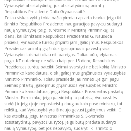
Vyriausybė atsistatydintų, jos atsistatydinimą priimtų
Respublikos Prezidentė Dalia Grybauskaitė.
Toliau viskas vyktų tokia pačia pirmiau aptarta tvarka. Jeigu iki
išrinkto Respublikos Prezidento inauguracijos pavyktų sudaryti
naują Vyriausybę (taigi, turėtume ir Ministrą Pirmininką), tą
dieną, kai išrinktasis Respublikos Prezidentas G. Nausėda
prisieks, Vyriausybė turėtų grąžinti jam įgaliojimus. Respublikos
Prezidentas priimtų grąžintus įgaliojimus ir pavestų visai
Vyriausybei laikinai toliau eiti pareigas. Toliau būtų elgiamasi
pagal KT nutarimą: ne vėliau kaip per 15 dienų Respublikos
Prezidentas turėtų pateikti Seimui svarstyti ne bet kokią Ministro
Pirmininko kandidatūrą, o tik įgaliojimus grąžinusios Vyriausybės
Ministro Pirmininko. Toliau prasideda jau minėti „jeigu“: jeigu
Seimas pritartų įgaliojimus grąžinusios Vyriausybės Ministro
Pirmininko kandidatūrai, jeigu Respublikos Prezidentas paskirtų
Ministru Pirmininku, jeigu patvirtintų jo pateiktą Vyriausybės
sudėtį ir jeigu joje nepasikeistų daugiau kaip pusė ministrų, tai
reikštų, kad Vyriausybė yra iš naujo gavusi įgaliojimus veikti. O
kas atsitiktų, jeigu Ministras Pirmininkas S. Skvernelis
atsistatydintų, pavyzdžiui, rytoj, jeigu būtų pradėta sudaryti
naują Vyriausybę, bet jos nepavyktų sudaryti iki išrinktojo