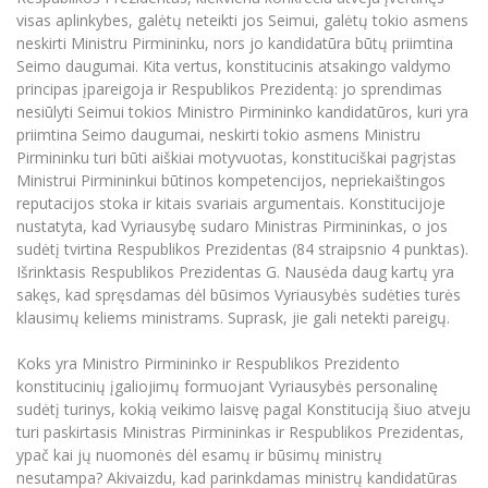
visas aplinkybes, galėtų neteikti jos Seimui, galėtų tokio asmens
neskirti Ministru Pirmininku, nors jo kandidatūra būtų priimtina
Seimo daugumai. Kita vertus, konstitucinis atsakingo valdymo
principas įpareigoja ir Respublikos Prezidentą: jo sprendimas
nesiūlyti Seimui tokios Ministro Pirmininko kandidatūros, kuri yra
priimtina Seimo daugumai, neskirti tokio asmens Ministru
Pirmininku turi būti aiškiai motyvuotas, konstituciškai pagrįstas
Ministrui Pirmininkui būtinos kompetencijos, nepriekaištingos
reputacijos stoka ir kitais svariais argumentais. Konstitucijoje
nustatyta, kad Vyriausybę sudaro Ministras Pirmininkas, o jos
sudėtį tvirtina Respublikos Prezidentas (84 straipsnio 4 punktas).
Išrinktasis Respublikos Prezidentas G. Nausėda daug kartų yra
sakęs, kad spręsdamas dėl būsimos Vyriausybės sudėties turės
klausimų keliems ministrams. Suprask, jie gali netekti pareigų.
Koks yra Ministro Pirmininko ir Respublikos Prezidento
konstitucinių įgaliojimų formuojant Vyriausybės personalinę
sudėtį turinys, kokią veikimo laisvę pagal Konstituciją šiuo atveju
turi paskirtasis Ministras Pirmininkas ir Respublikos Prezidentas,
ypač kai jų nuomonės dėl esamų ir būsimų ministrų
nesutampa? Akivaizdu, kad parinkdamas ministrų kandidatūras