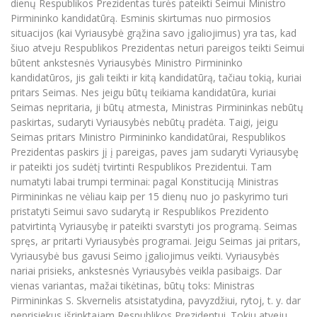
dienų Respublikos Prezidentas turės pateikti Seimui Ministro
Pirmininko kandidatūrą. Esminis skirtumas nuo pirmosios
situacijos (kai Vyriausybė grąžina savo įgaliojimus) yra tas, kad
šiuo atveju Respublikos Prezidentas neturi pareigos teikti Seimui
būtent ankstesnės Vyriausybės Ministro Pirmininko
kandidatūros, jis gali teikti ir kitą kandidatūrą, tačiau tokią, kuriai
pritars Seimas. Nes jeigu būtų teikiama kandidatūra, kuriai
Seimas nepritaria, ji būtų atmesta, Ministras Pirmininkas nebūtų
paskirtas, sudaryti Vyriausybės nebūtų pradėta. Taigi, jeigu
Seimas pritars Ministro Pirmininko kandidatūrai, Respublikos
Prezidentas paskirs jį į pareigas, paves jam sudaryti Vyriausybę
ir pateikti jos sudėtį tvirtinti Respublikos Prezidentui. Tam
numatyti labai trumpi terminai: pagal Konstituciją Ministras
Pirmininkas ne vėliau kaip per 15 dienų nuo jo paskyrimo turi
pristatyti Seimui savo sudarytą ir Respublikos Prezidento
patvirtintą Vyriausybę ir pateikti svarstyti jos programą. Seimas
spręs, ar pritarti Vyriausybės programai. Jeigu Seimas jai pritars,
Vyriausybė bus gavusi Seimo įgaliojimus veikti. Vyriausybės
nariai prisieks, ankstesnės Vyriausybės veikla pasibaigs. Dar
vienas variantas, mažai tikėtinas, būtų toks: Ministras
Pirmininkas S. Skvernelis atsistatydina, pavyzdžiui, rytoj, t. y. dar
neprisiekus išrinktajam Respublikos Prezidentui. Tokiu atveju