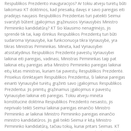
Respublikos Prezidento inauguracijos? Ar tokiu atveju turėtų būti
laikomasi KT doktrinos, kad priesaiką davęs ir savo pareigas eiti
pradėjęs naujasis Respublikos Prezidentas turi pateikti Seimui
svarstyti būtent įgaliojimus grąžinusios Vyriausybės Ministro
Pirmininko kandidatūrą? KT šio klausimo nenagrinėjo, jis
sprendė tik tai, kaip išrinkus Respublikos Prezidentą turi būti
sudaroma Vyriausybė, kai funkcionuoja tikra Vyriausybė, yra
tikras Ministras Pirmininkas. Minėta, kad Vyriausybei
atsistatydinus Respublikos Prezidentė pavestų Vyriausybei
laikinai eiti pareigas, vadinasi, Ministras Pirmininkas taip pat
laikinai eitų pareigas arba Ministro Pirmininko pareigas laikinai
eitų kitas ministras, kuriam tai pavestų Respublikos Prezidentė.
Prisiekus išrinktajam Respublikos Prezidentui, ši laikinai pareigas
einanti Vyriausybė turėtų grąžinti savo įgaliojimus Respublikos
Prezidentui. Jis priimtų grąžinamus įgaliojimus ir pavestų
Vyriausybei laikinai eiti pareigas. Tokiu atveju minėta
konstitucinė doktrina Respublikos Prezidento nesaisto, jis
neprivalo teikti Seimui laikinai pareigas einančio Ministro
Pirmininko ar laikinai Ministro Pirmininko pareigas einančio
ministro kandidatūros. Jis gali teikti Seimui ir kitą Ministro
Pirmininko kandidatūrą, tačiau tokią, kuriai pritars Seimas. KT