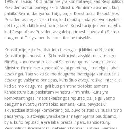
1998 m. sausio 10 d. nutarime yra konstatavęs, kad Respublikos
Prezidentas turi pareigą skirti Ministru Pirmininku asmenį, kurį
palaiko Seimo dauguma. Taigi, pagal Konstituciją Respublikos
Prezidentas negali veikti taip, kad nebūtų sudaryta Vyriausybė ir
dėl to galėtų kilti konstitucinė krizė. Konstitucijoje nenumatyta,
kad Respublikos Prezidentas galėtų primesti savo valią Seimo
daugumai. Tai yra bendra konstitucinė taisyklė.
Konstitucijoje ji nėra įtvirtinta tiesiogiai, ji kildintina iš įvairių
Konstitucijos nuostatų. Ši konstitucinė taisyklė turi tam tikrų
išimčių, kurių esmė tokia: kai Seimo dauguma svarsto, kokia
Ministro Pirmininko kandidatūra jai priimtina, ji turi elgtis labai
atsakingai. Taip veikti Seimo daugumą įpareigoja konstitucinis
atsakingo valdymo principas, kuris šiuo atveju reiškia, inter alia,
kad Seimo daugumai gali būti priimtina tik tokio asmens
kandidatūra būti paskirtam Ministru Pirmininku, kuris yra
kompetentingas ir nepriekaištingos reputacijos. Jeigu Seimo
dauguma nutartų remti tokio asmens, kuris, pavyzdžiui,
akivaizdžiai stokoja kompetencijos, buvo teistas už nusikaltimo
padarymą, jo atžvilgiu yra iškelta ar nagrinėjama baudžiamoji
byla, kurio reputacija yra labai prasta ir pan., kandidatūrą,
Respublikos Prezidentas, kiekvienu konkrečiu atveju įvertinęs