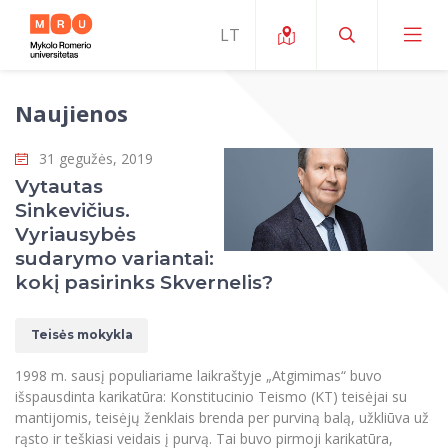
Naujienos
Apie ERUA
31 gegužės, 2019
Naujienos ir renginiai
Mano studijos
Vytautas
Sinkevičius.
Galimybės
Studijų organizavimas ir aplinka
MOin – MRU Mokslo ir inovacijų savaitė
Vyriausybės
Komanda ir kontaktai
sudarymo variantai:
Finansai
Studijų kokybė
Mokslo programos
Apie MRU
kokį pasirinks Skvernelis?
Studentų organizacijos
Studijų programos
Mokslininkų profiliai "CRIS"
Rektorės žodis
Teisės mokykla
Teisės mokykla
Studentų namai
Tarptautiniai mainai
Mokslinės veiklos skatinimo fondas
Struktūra
Viešojo saugumo akademija
Pranešimai spaudai
1998 m. sausį populiariame laikraštyje „Atgimimas“ buvo
Estetinis ugdymas
Studentams
Skaitmeniniai ženkliukai
Tarptautinių ekspertų tinklas
Reitingai
išspausdinta karikatūra: Konstitucinio Teismo (KT) teisėjai su
Žmogaus ir visuomenės studijų fakultetas
Ekspertų sąrašas
Dokumentai reglamentuojantys studijas
Pramoginių šokių kolektyvas ,,Bolero”
mantijomis, teisėjų ženklais brenda per purviną balą, užkliūva už
Darbuotojams
Erasmus+ mobilumas studijoms (SMS)
Karjeros centras
Atitikties mokslinių tyrimų etikai komitetas
Universiteto garbės nariai
rąsto ir teškiasi veidais į purvą. Tai buvo pirmoji karikatūra,
Viešojo valdymo ir verslo fakultetas