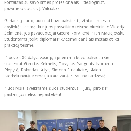
kontaktas su savo srities profesionalais – tiesioginis“, –
Informacinė sistema "Studijos"
pažymėjo doc. dr. J. Valčiukas.
Azijos centras
Vilniaus Karaliaus Sedžiongo institutas
Parama Ukrainai
Darbuotojų elektroninis paštas
Vilniaus Karaliaus Sedžiongo institutas
Geriausių darbų autoriai buvo pakviesti į Vilniaus miesto
Frankofoniškų šalių studijų centras
Daugiafaktorinė autentifikacija universiteto
Civilinė sauga
apylinkės teismą, kur juos pasveikino teismo pirmininkė Viktorija
darbuotojams (MFA)
Frankofoniškų šalių studijų centras
Šelmienė, jos pavaduotojai Giedrė Norvilienė ir Jan Maciejevski.
Mokslininkų profiliai "CRIS"
Korupcijos prevencija
Studentams įteikti diplomai ir kvietimai dar šiais metais atlikti
Bendruomenės gerovė
praktiką teisme.
Darbuotojų kvalifikacijos kėlimas
Iš beveik 80 dalyvavusiųjų į priėmimą buvo pakviesti šie
MRU norminių teisės aktų duomenų bazė
studentai: Giedrius Kelmelis, Dovydas Pangonis, Nomeda
Intranetas
Plepytė, Rolandas Kulys, Simona Striaukaitė, Klaida
Merkeliūnaitė, Kornelija Kareivaitė ir Paulina Girdzevič.
eDVS
Microsoft Office 365
Nuoširdžiai sveikiname šiuos studentus – Jūsų įdirbis ir
MRU mobilios programėlės
pastangos neliko nepastebėti!
Pagalbos sistema
Profesinė sąjunga
Kontaktų paieška