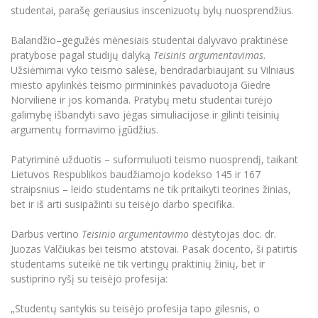
Renginių kalendorius
Universiteto teatras
Neformaliuoju ir (ar) savišvietos būdu įgytų
Erasmus+ mobilumas praktikoms (SMP)
Partnerystės
studentai, parašę geriausius inscenizuotų bylų nuosprendžius.
Emocinė gerovė
Mokslo laboratorijos
kompetencijų vertinimas ir pripažinimas
Veiklos dokumentai
Sūduvos akademija
Tinklalaidės
MRU pop vokalinis ansamblis (vadovas Artūras
Kitos galimybės
Azijos centras
Balandžio–gegužės mėnesiais studentai dalyvavo praktinėse
Bakalauro studijos
Žmogaus, aplinkos ir technologijų (HET) siste
Novikas)
Studijų organizavimas
Akademinė etika
pratybose pagal studijų dalyką
Teisinis argumentavimas
.
Magistrantūros studijos
Vilniaus Karaliaus Sedžiongo institutas
Užsiėmimai vyko teismo salėse, bendradarbiaujant su Vilniaus
MRU merginų choras
Doktorantūra
Darbas MRU
miesto apylinkės teismo pirmininkės pavaduotoja Giedre
Vadovų MBA
Frankofoniškų šalių studijų centras
Norviliene ir jos komanda. Pratybų metu studentai turėjo
Švietimo ir kultūros vadovų MPA
Projektai
Universiteto simbolika
galimybę išbandyti savo jėgas simuliacijose ir gilinti teisinių
Teisės LL.M.
argumentų formavimo įgūdžius.
Akademinė leidyba
Atributika
Papildomosios studijos
Patyriminė užduotis – suformuluoti teismo nuosprendį, taikant
Pedagogų rengimas
Mokymų LAB
Naujienos
Lietuvos Respublikos baudžiamojo kodekso 145 ir 167
Doktorantūros studijos
straipsnius – leido studentams ne tik pritaikyti teorines žinias,
Mokslo naujienos
Tarptautiškumas
bet ir iš arti susipažinti su teisėjo darbo specifika.
Profesinės bakalauro studijos
Personalo valdymo centras
Kasmetiniai mokslo renginiai
Studentams
Darnus vystymasis
Privačių interesų deklaravimas
Darbus vertino
Teisinio argumentavimo
dėstytojas doc. dr.
Juozas Valčiukas bei teismo atstovai. Pasak docento, ši patirtis
Informacija naujiems darbuotojams
Darbuotojams
Studentams
Privatumo politika
studentams suteikė ne tik vertingų praktinių žinių, bet ir
Studijų Moodle (studijų vykdymui)
sustiprino ryšį su teisėjo profesija:
Darbuotojams
Partnerystės
Negalia ir individualieji poreikiai
Darbuotojų Moodle (kompetencijų tobulinimui)
„Studentų santykis su teisėjo profesija tapo gilesnis, o
Partnerystės
Studijų tvarkaraštis
Azijos centras
Viešai skelbiama informacija