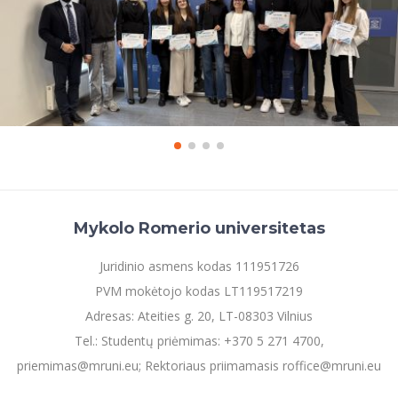
Mykolo Romerio universitetas
Juridinio asmens kodas 111951726
PVM mokėtojo kodas LT119517219
Adresas: Ateities g. 20, LT-08303 Vilnius
Tel.: Studentų priėmimas: +370 5 271 4700,
priemimas@mruni.eu; Rektoriaus priimamasis roffice@mruni.eu