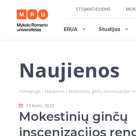
STOJANTIESIEMS
MOK
ERUA
Studijos
Naujienos
Homepage
/
Naujienos
/
Mokestinių ginčų inscenizacijos re
15 kovo, 2022
Mokestinių ginčų
inscenizacijos ren