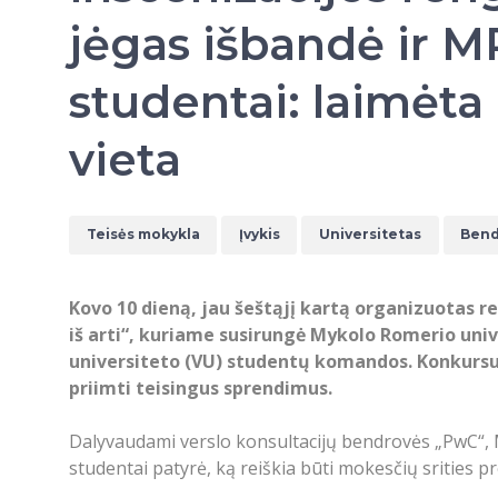
jėgas išbandė ir 
studentai: laimėta 
vieta
Teisės mokykla
Įvykis
Universitetas
Ben
Kovo 10 dieną, jau šeštąjį kartą organizuotas r
iš arti“, kuriame susirungė Mykolo Romerio univ
universiteto (VU) studentų komandos. Konkursu 
priimti teisingus sprendimus.
Dalyvaudami verslo konsultacijų bendrovės „PwC“, M
studentai patyrė, ką reiškia būti mokesčių srities p