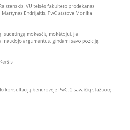
 Raistenskis, VU teisės fakulteto prodekanas
s Martynas Endrijaitis, PwC atstovė Monika
ą, sudėtingą mokesčių mokėtojui, jie
ai naudojo argumentus, gindami savo poziciją.
Keršis.
o konsultacijų bendrovėje PwC, 2 savaičių stažuotę