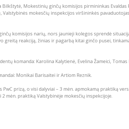
a Bilkštytė, Mokestinių ginčų komisijos pirmininkas Evaldas
, Valstybinės mokesčių inspekcijos viršininkės pavaduotoja
nčų komisijos narių, nors jaunieji kolegos sprendė situacij
reitą reakciją, žinias ir pagarbą kitai ginčo pusei, tinkam
dentų komanda: Karolina Kalytienė, Evelina Žameici, Tomas 
mandai: Monikai Barisaitei ir Artiom Reznik.
C prizą, o visi dalyviai – 3 mėn. apmokamą praktiką versl
 2 mėn. praktiką Valstybinėje mokesčių inspekcijoje.