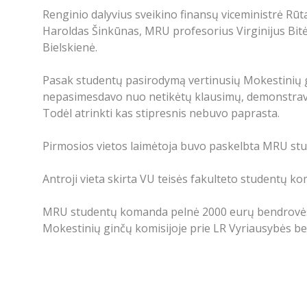
Renginio dalyvius sveikino finansų viceministrė Rūt
Haroldas Šinkūnas, MRU profesorius Virginijus Bitė
Bielskienė.
Pasak studentų pasirodymą vertinusių Mokestinių gi
nepasimesdavo nuo netikėtų klausimų, demonstravo g
Todėl atrinkti kas stipresnis nebuvo paprasta.
Pirmosios vietos laimėtoja buvo paskelbta MRU stu
Antroji vieta skirta VU teisės fakulteto studentų ko
MRU studentų komanda pelnė 2000 eurų bendrovės Pw
Mokestinių ginčų komisijoje prie LR Vyriausybės bei