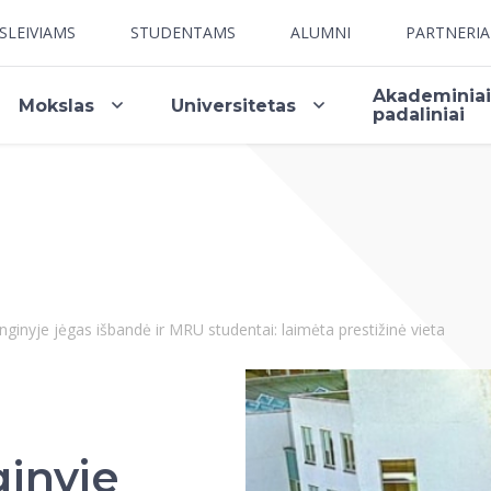
SLEIVIAMS
STUDENTAMS
ALUMNI
PARTNERI
Akademinia
Mokslas
Universitetas
padaliniai
nginyje jėgas išbandė ir MRU studentai: laimėta prestižinė vieta
ginyje