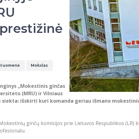
MRU
prestižinė
druomenė
Mokslas
enginys „Mokestinis ginčas
ersiteto (MRU) ir Vilniaus
siekta: išskirti kuri komanda geriau išmano mokestiniu
okestinių ginčų komisijos prie Lietuvos Respublikos (LR) b
rofesionalu.