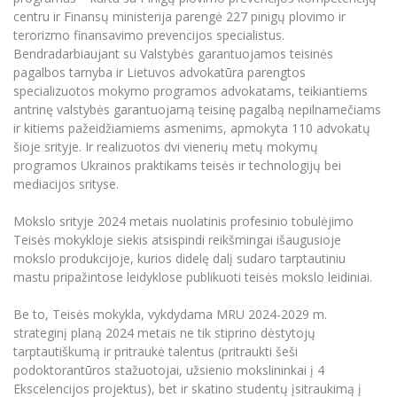
centru ir Finansų ministerija parengė 227 pinigų plovimo ir
terorizmo finansavimo prevencijos specialistus.
Bendradarbiaujant su Valstybės garantuojamos teisinės
pagalbos tarnyba ir Lietuvos advokatūra parengtos
specializuotos mokymo programos advokatams, teikiantiems
antrinę valstybės garantuojamą teisinę pagalbą nepilnamečiams
ir kitiems pažeidžiamiems asmenims, apmokyta 110 advokatų
šioje srityje. Ir realizuotos dvi vienerių metų mokymų
programos Ukrainos praktikams teisės ir technologijų bei
mediacijos srityse.
Mokslo srityje 2024 metais nuolatinis profesinio tobulėjimo
Teisės mokykloje siekis atsispindi reikšmingai išaugusioje
mokslo produkcijoje, kurios didelę dalį sudaro tarptautiniu
mastu pripažintose leidyklose publikuoti teisės mokslo leidiniai.
Be to, Teisės mokykla, vykdydama MRU 2024-2029 m.
strateginį planą 2024 metais ne tik stiprino dėstytojų
tarptautiškumą ir pritraukė talentus (pritraukti šeši
podoktorantūros stažuotojai, užsienio mokslininkai į 4
Ekscelencijos projektus), bet ir skatino studentų įsitraukimą į