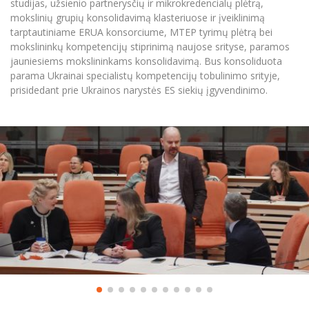
studijas, užsienio partnerysčių ir mikrokredencialų plėtrą,
mokslinių grupių konsolidavimą klasteriuose ir įveiklinimą
tarptautiniame ERUA konsorciume, MTEP tyrimų plėtrą bei
mokslininkų kompetencijų stiprinimą naujose srityse, paramos
jauniesiems mokslininkams konsolidavimą. Bus konsoliduota
parama Ukrainai specialistų kompetencijų tobulinimo srityje,
prisidedant prie Ukrainos narystės ES siekių įgyvendinimo.