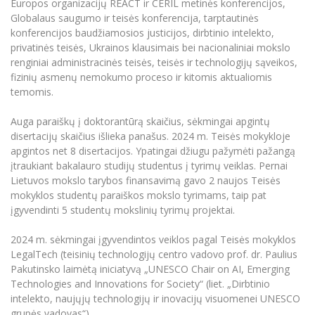
Europos organizacijų REACT ir CERIL metinės konferencijos,
Globalaus saugumo ir teisės konferencija, tarptautinės
konferencijos baudžiamosios justicijos, dirbtinio intelekto,
privatinės teisės, Ukrainos klausimais bei nacionaliniai mokslo
renginiai administracinės teisės, teisės ir technologijų sąveikos,
fizinių asmenų nemokumo proceso ir kitomis aktualiomis
temomis.
Auga paraiškų į doktorantūrą skaičius, sėkmingai apgintų
disertacijų skaičius išlieka panašus. 2024 m. Teisės mokykloje
apgintos net 8 disertacijos. Ypatingai džiugu pažymėti pažangą
įtraukiant bakalauro studijų studentus į tyrimų veiklas. Pernai
Lietuvos mokslo tarybos finansavimą gavo 2 naujos Teisės
mokyklos studentų paraiškos mokslo tyrimams, taip pat
įgyvendinti 5 studentų mokslinių tyrimų projektai.
2024 m. sėkmingai įgyvendintos veiklos pagal Teisės mokyklos
LegalTech (teisinių technologijų centro vadovo prof. dr. Paulius
Pakutinsko laimėtą iniciatyvą „UNESCO Chair on AI, Emerging
Technologies and Innovations for Society“ (liet. „Dirbtinio
intelekto, naujųjų technologijų ir inovacijų visuomenei UNESCO
grupės vadovas“).