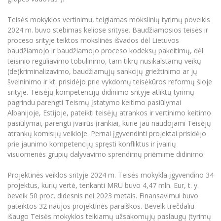
Teisės mokyklos vertinimu, teigiamas mokslinių tyrimų poveikis
2024 m. buvo stebimas keliose srityse. Baudžiamosios teisės ir
proceso srityje teiktos mokslinės išvados dėl Lietuvos
baudžiamojo ir baudžiamojo proceso kodeksų pakeitimų, dėl
teisinio reguliavimo tobulinimo, tam tikrų nusikalstamų veikų
(de)kriminalizavimo, baudžiamųjų sankcijų griežtinimo ar jų
švelninimo ir kt. prisidėjo prie vykdomų teisėkūros reformų šioje
srityje. Teisėjų kompetencijų didinimo srityje atliktų tyrimų
pagrindu parengti Teismų įstatymo keitimo pasiūlymai
Albanijoje, Estijoje, pateikti teisėjų atrankos ir vertinimo keitimo
pasiūlymai, parengti įvairūs įrankiai, kurie jau naudojami Teisėjų
atrankų komisijų veikloje. Pernai įgyvendinti projektai prisidėjo
prie jaunimo kompetencijų spręsti konfliktus ir įvairių
visuomenės grupių dalyvavimo sprendimų priėmime didinimo.
Projektinės veiklos srityje 2024 m. Teisės mokykla įgyvendino 34
projektus, kurių vertė, tenkanti MRU buvo 4,47 mln. Eur, t. y.
beveik 50 proc. didesnis nei 2023 metais. Finansavimui buvo
pateiktos 32 naujos projektinės paraiškos. Beveik trečdaliu
išaugo Teisės mokyklos teikiamų užsakomųjų paslaugų (tyrimų