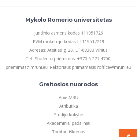
Mykolo Romerio universitetas
Juridinio asmens kodas 111951726
PVM mokėtojo kodas LT119517219
Adresas: Ateities g. 20, LT-08303 Vilnius
Tel.: Studentų priėmimas: +370 5 271 4700,
priemimas@mruni.eu; Rektoriaus priimamasis roffice@mruni.eu
Greitosios nuorodos
Apie MRU
Atributika
Studijų kokybė
Akademiniai padaliniai
Tarptautiškumas