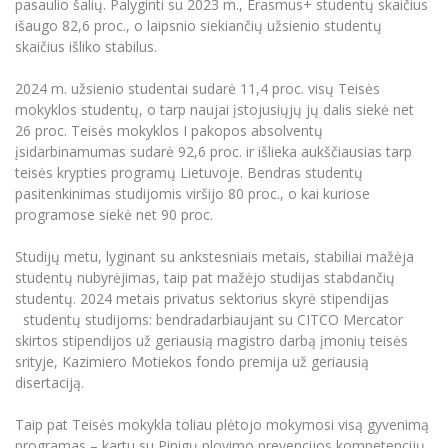
pasaulio šalių. Palyginti su 2023 m., Erasmus+ studentų skaičius
Informacinė sistema "Studijos"
išaugo 82,6 proc., o laipsnio siekiančių užsienio studentų
Azijos centras
Vilniaus Karaliaus Sedžiongo institutas
Parama Ukrainai
skaičius išliko stabilus.
Darbuotojų elektroninis paštas
Vilniaus Karaliaus Sedžiongo institutas
Frankofoniškų šalių studijų centras
Daugiafaktorinė autentifikacija universiteto
Civilinė sauga
2024 m. užsienio studentai sudarė 11,4 proc. visų Teisės
darbuotojams (MFA)
Frankofoniškų šalių studijų centras
mokyklos studentų, o tarp naujai įstojusiųjų jų dalis siekė net
Mokslininkų profiliai "CRIS"
Korupcijos prevencija
26 proc. Teisės mokyklos I pakopos absolventų
Bendruomenės gerovė
įsidarbinamumas sudarė 92,6 proc. ir išlieka aukščiausias tarp
teisės krypties programų Lietuvoje. Bendras studentų
Darbuotojų kvalifikacijos kėlimas
pasitenkinimas studijomis viršijo 80 proc., o kai kuriose
MRU norminių teisės aktų duomenų bazė
programose siekė net 90 proc.
Intranetas
Studijų metu, lyginant su ankstesniais metais, stabiliai mažėja
eDVS
studentų nubyrėjimas, taip pat mažėjo studijas stabdančių
Microsoft Office 365
studentų. 2024 metais privatus sektorius skyrė stipendijas
MRU mobilios programėlės
studentų studijoms: bendradarbiaujant su CITCO Mercator
skirtos stipendijos už geriausią magistro darbą įmonių teisės
Pagalbos sistema
srityje, Kazimiero Motiekos fondo premija už geriausią
Profesinė sąjunga
disertaciją.
Kontaktų paieška
Taip pat Teisės mokykla toliau plėtojo mokymosi visą gyvenimą
programas – kartu su Pinigų plovimo prevencijos kompetencijų