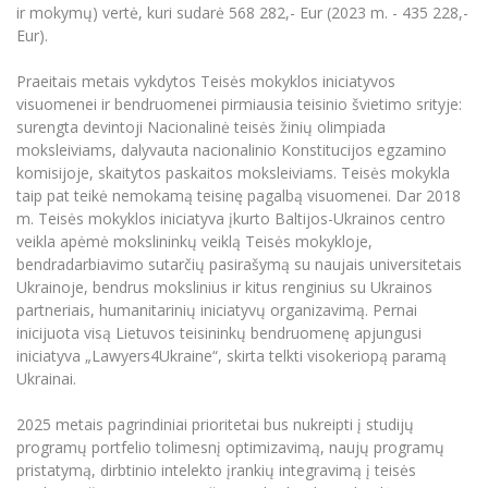
ir mokymų) vertė, kuri sudarė 568 282,- Eur (2023 m. - 435 228,-
Eur).
Praeitais metais vykdytos Teisės mokyklos iniciatyvos
visuomenei ir bendruomenei pirmiausia teisinio švietimo srityje:
surengta devintoji Nacionalinė teisės žinių olimpiada
moksleiviams, dalyvauta nacionalinio Konstitucijos egzamino
komisijoje, skaitytos paskaitos moksleiviams. Teisės mokykla
taip pat teikė nemokamą teisinę pagalbą visuomenei. Dar 2018
m. Teisės mokyklos iniciatyva įkurto Baltijos-Ukrainos centro
veikla apėmė mokslininkų veiklą Teisės mokykloje,
bendradarbiavimo sutarčių pasirašymą su naujais universitetais
Ukrainoje, bendrus mokslinius ir kitus renginius su Ukrainos
partneriais, humanitarinių iniciatyvų organizavimą. Pernai
inicijuota visą Lietuvos teisininkų bendruomenę apjungusi
iniciatyva „Lawyers4Ukraine“, skirta telkti visokeriopą paramą
Ukrainai.
2025 metais pagrindiniai prioritetai bus nukreipti į studijų
programų portfelio tolimesnį optimizavimą, naujų programų
pristatymą, dirbtinio intelekto įrankių integravimą į teisės