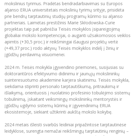
mokslinius tyrimus. Pradėtas bendradarbiavimas su Europos
aljanso ERUA universitetais mokslinių tyrimų srityje, prisidėta
prie bendrų tarptautinių studijų programų kūrimo su aljanso
partneriais. Laimėtas prestižinis Marie Skłodowska-Curie
projektas taip pat pabrėžia Teisės mokyklos įsipareigojimą
globaliai mokslo kompetencijai, o auganti užsakomosios veiklos
apimtis (+30,5 proc.) ir reikšmingai išaugusi projektų vertė
(+49,37 proc.) rodo aktyvų Teisės mokyklos indėlį į žinių ir
įgūdžių perdavimą visuomenei.
2024 m. Teisės mokykla įgyvendino priemones, susijusias su
doktorantūros efektyvumo didinimu ir jaunųjų mokslininkų
suinteresuotumo akademine karjera skatinimu. Teisės mokykla,
siekdama stiprinti personalo tarptautiškumą, pritraukimą ir
išlaikymą, orientuosis į nuolatinio profesinio tobulėjimo sistemų
tobulinimą, įskaitant veiksmingų mokslininkų mentorystės ir
įgūdžių ugdymo sistemų kūrimą ir įgyvendinimą ERUA
ekosistemoje, siekiant užtikrinti aukštą mokslo kokybę.
2024 metais išleisti svarbūs leidiniai pripažintose tarptautinėse
leidyklose, surengta nemažai reikšmingų tarptautinių renginių –