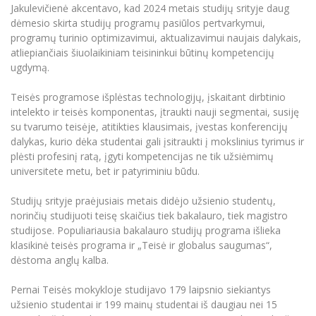
Renginių kalendorius
Universiteto teatras
Neformaliuoju ir (ar) savišvietos būdu įgytų
Jakulevičienė akcentavo, kad 2024 metais studijų srityje daug
Erasmus+ mobilumas praktikoms (SMP)
Partnerystės
Emocinė gerovė
Mokslo laboratorijos
kompetencijų vertinimas ir pripažinimas
Veiklos dokumentai
dėmesio skirta studijų programų pasiūlos pertvarkymui,
Sūduvos akademija
Tinklalaidės
MRU pop vokalinis ansamblis (vadovas Artūras
Kitos galimybės
programų turinio optimizavimui, aktualizavimui naujais dalykais,
Azijos centras
Bakalauro studijos
Žmogaus, aplinkos ir technologijų (HET) siste
Novikas)
Studijų organizavimas
Akademinė etika
atliepiančiais šiuolaikiniam teisininkui būtinų kompetencijų
Magistrantūros studijos
Vilniaus Karaliaus Sedžiongo institutas
ugdymą.
MRU merginų choras
Doktorantūra
Darbas MRU
Vadovų MBA
Frankofoniškų šalių studijų centras
Teisės programose išplėstas technologijų, įskaitant dirbtinio
Švietimo ir kultūros vadovų MPA
Projektai
Universiteto simbolika
intelekto ir teisės komponentas, įtraukti nauji segmentai, susiję
Teisės LL.M.
su tvarumo teisėje, atitikties klausimais, įvestas konferencijų
Akademinė leidyba
Atributika
dalykas, kurio dėka studentai gali įsitraukti į mokslinius tyrimus ir
Papildomosios studijos
plėsti profesinį ratą, įgyti kompetencijas ne tik užsiėmimų
Pedagogų rengimas
Mokymų LAB
Naujienos
universitete metu, bet ir patyriminiu būdu.
Doktorantūros studijos
Mokslo naujienos
Tarptautiškumas
Studijų srityje praėjusiais metais didėjo užsienio studentų,
Profesinės bakalauro studijos
Personalo valdymo centras
norinčių studijuoti teisę skaičius tiek bakalauro, tiek magistro
Kasmetiniai mokslo renginiai
Studentams
Darnus vystymasis
studijose. Populiariausia bakalauro studijų programa išlieka
Privačių interesų deklaravimas
klasikinė teisės programa ir „Teisė ir globalus saugumas“,
Informacija naujiems darbuotojams
Darbuotojams
Studentams
Privatumo politika
dėstoma anglų kalba.
Studijų Moodle (studijų vykdymui)
Darbuotojams
Partnerystės
Negalia ir individualieji poreikiai
Pernai Teisės mokykloje studijavo 179 laipsnio siekiantys
Darbuotojų Moodle (kompetencijų tobulinimui)
užsienio studentai ir 199 mainų studentai iš daugiau nei 15
Partnerystės
Studijų tvarkaraštis
Azijos centras
Viešai skelbiama informacija