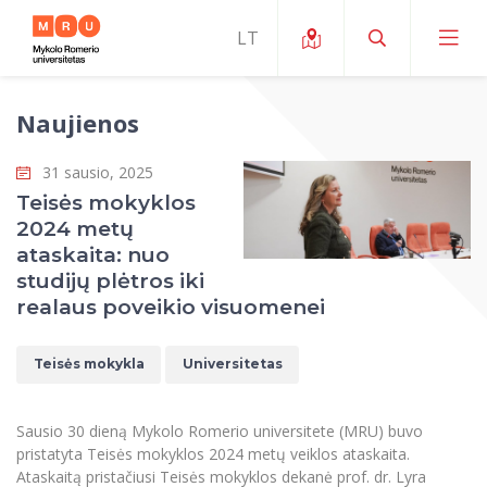
Naujienos
Apie ERUA
31 sausio, 2025
Naujienos ir renginiai
Mano studijos
Teisės mokyklos
2024 metų
Galimybės
Studijų organizavimas ir aplinka
MOin – MRU Mokslo ir inovacijų savaitė
ataskaita: nuo
Komanda ir kontaktai
studijų plėtros iki
Finansai
Studijų kokybė
Mokslo programos
Apie MRU
realaus poveikio visuomenei
Studentų organizacijos
Studijų programos
Mokslininkų profiliai "CRIS"
Rektorės žodis
Teisės mokykla
Teisės mokykla
Universitetas
Studentų namai
Tarptautiniai mainai
Mokslinės veiklos skatinimo fondas
Struktūra
Viešojo saugumo akademija
Pranešimai spaudai
Estetinis ugdymas
Studentams
Skaitmeniniai ženkliukai
Tarptautinių ekspertų tinklas
Reitingai
Sausio 30 dieną Mykolo Romerio universitete (MRU) buvo
Žmogaus ir visuomenės studijų fakultetas
Ekspertų sąrašas
Dokumentai reglamentuojantys studijas
Pramoginių šokių kolektyvas ,,Bolero”
pristatyta Teisės mokyklos 2024 metų veiklos ataskaita.
Darbuotojams
Erasmus+ mobilumas studijoms (SMS)
Karjeros centras
Atitikties mokslinių tyrimų etikai komitetas
Universiteto garbės nariai
Ataskaitą pristačiusi Teisės mokyklos dekanė prof. dr. Lyra
Viešojo valdymo ir verslo fakultetas