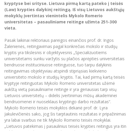
Renginių kalendorius
Universiteto teatras
Neformaliuoju ir (ar) savišvietos būdu įgytų
kryptyse bei srityse. Lietuva pirmą kartą pateko į teisės
Erasmus+ mobilumas praktikoms (SMP)
Partnerystės
Emocinė gerovė
Mokslo laboratorijos
kompetencijų vertinimas ir pripažinimas
Veiklos dokumentai
(Law) krypties dalykinį reitingą. Iš visų Lietuvos aukštųjų
Sūduvos akademija
Tinklalaidės
MRU pop vokalinis ansamblis (vadovas Artūras
Kitos galimybės
mokyklų įvertintas vienintelis Mykolo Romerio
Azijos centras
Bakalauro studijos
Žmogaus, aplinkos ir technologijų (HET) siste
Novikas)
Studijų organizavimas
Akademinė etika
universitetas – pasauliniame reitinge užimta 251-300
Magistrantūros studijos
Vilniaus Karaliaus Sedžiongo institutas
vieta.
MRU merginų choras
Doktorantūra
Darbas MRU
Vadovų MBA
Frankofoniškų šalių studijų centras
Pasak laikinai rektoriaus pareigos einančios prof. dr. Ingos
Švietimo ir kultūros vadovų MPA
Projektai
Universiteto simbolika
Žalėnienės, reitingavimas pagal konkrečias mokslo ir studijų
Teisės LL.M.
kryptis yra tikslesnis ir objektyvesnis „Specializuotiems
Akademinė leidyba
Atributika
universitetams sunku varžytis su plačios aprėpties universitetais
Papildomosios studijos
bendruose instituciniuose reitinguose, tuo tarpu dalykinis
Pedagogų rengimas
Mokymų LAB
Naujienos
reitingavimas objektyviau atspindi stipriąsias kiekvieno
Doktorantūros studijos
universiteto mokslo ir studijų kryptis. Tai, kad pirmą kartą teisės
Mokslo naujienos
Tarptautiškumas
kryptyje reitinguotas Mykolo Romerio universitetas užėmė
Profesinės bakalauro studijos
Personalo valdymo centras
aukštą vietą pasauliniame reitinge ir yra geriausias tarp visų
Kasmetiniai mokslo renginiai
Studentams
Darnus vystymasis
Lietuvos universitetų – didelis įvertinimas mūsų akademinei
Privačių interesų deklaravimas
bendruomenei ir nuoseklaus kryptingo darbo rezultatas“.
Informacija naujiems darbuotojams
Darbuotojams
Studentams
Privatumo politika
Mykolo Romerio teisės mokyklos dekanė prof. dr. Lyra
Studijų Moodle (studijų vykdymui)
Jakulevičienės sako, jog šis tarptautinis rezultatas ir pripažinimas
Darbuotojams
Partnerystės
Negalia ir individualieji poreikiai
yra labai svarbus ne tik Mykolo Romerio teisės mokyklai.
Darbuotojų Moodle (kompetencijų tobulinimui)
„Lietuvos patekimas į pasaulinius teisės krypties reitingus yra itin
Partnerystės
Studijų tvarkaraštis
Azijos centras
Viešai skelbiama informacija