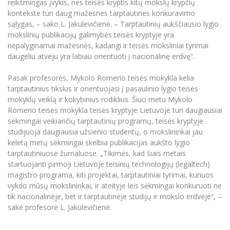
reikšmingas įvykis, nes teisės kryptis kitų mokslų krypčių
Informacinė sistema "Studijos"
kontekste turi daug mažesnes tarptautines konkuravimo
Azijos centras
Vilniaus Karaliaus Sedžiongo institutas
Parama Ukrainai
sąlygas, – sako L. Jakulevičienė. – Tarptautinių aukščiausio lygio
Darbuotojų elektroninis paštas
mokslinių publikacijų galimybės teisės kryptyje yra
Vilniaus Karaliaus Sedžiongo institutas
Frankofoniškų šalių studijų centras
Daugiafaktorinė autentifikacija universiteto
Civilinė sauga
nepalyginamai mažesnės, kadangi ir teisės moksliniai tyrimai
darbuotojams (MFA)
Frankofoniškų šalių studijų centras
daugeliu atveju yra labiau orientuoti į nacionalinę erdvę“.
Mokslininkų profiliai "CRIS"
Korupcijos prevencija
Bendruomenės gerovė
Pasak profesorės, Mykolo Romerio teisės mokykla kelia
tarptautinius tikslus ir orientuojasi į pasaulinio lygio teisės
Darbuotojų kvalifikacijos kėlimas
mokyklų veiklą ir kokybinius rodiklius. Šiuo metu Mykolo
MRU norminių teisės aktų duomenų bazė
Romerio teisės mokykla teisės kryptyje Lietuvoje turi daugiausiai
Intranetas
sėkmingai veikiančių tarptautinių programų, teisės kryptyje
studijuoja daugiausia užsienio studentų, o mokslininkai jau
eDVS
keletą metų sėkmingai skelbia publikacijas aukšto lygio
Microsoft Office 365
tarptautiniuose žurnaluose. „Tikimės, kad šiais metais
MRU mobilios programėlės
startuojanti pirmoji Lietuvoje teisinių technologijų (legaltech)
magistro programa, kiti projektai, tarptautiniai tyrimai, kuriuos
Pagalbos sistema
vykdo mūsų mokslininkai, ir ateityje leis sėkmingai konkuruoti ne
Profesinė sąjunga
tik nacionalinėje, bet ir tarptautinėje studijų ir mokslo erdvėje“, –
Kontaktų paieška
sakė profesorė L. Jakulevičienė.