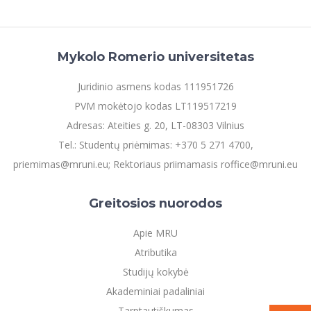
Mykolo Romerio universitetas
Juridinio asmens kodas 111951726
PVM mokėtojo kodas LT119517219
Adresas: Ateities g. 20, LT-08303 Vilnius
Tel.: Studentų priėmimas: +370 5 271 4700,
priemimas@mruni.eu; Rektoriaus priimamasis roffice@mruni.eu
Greitosios nuorodos
Apie MRU
Atributika
Studijų kokybė
Akademiniai padaliniai
Tarptautiškumas