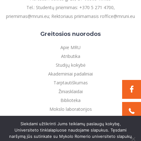
Tel.: Studentų priėmimas: +370 5 271 4700,
priemimas@mruni.eu; Rektoriaus priimamasis roffice@mruni.eu
Greitosios nuorodos
Apie MRU
Atributika
Studijų kokybė
Akademiniai padaliniai
Tarptautiškumas
Žiniasklaidai
Biblioteka
Mokslo laboratorijos
Privatumo politika
Siekdami užtikrinti Jums teikiamų paslaugų kokybę,
Universiteto tinklalapiuose naudojame slapukus. Tęsdami
naršymą jūs sutinkate su Mykolo Romerio universiteto slapukų
©2021 Mykolo Romerio universitetas. Visos teisės