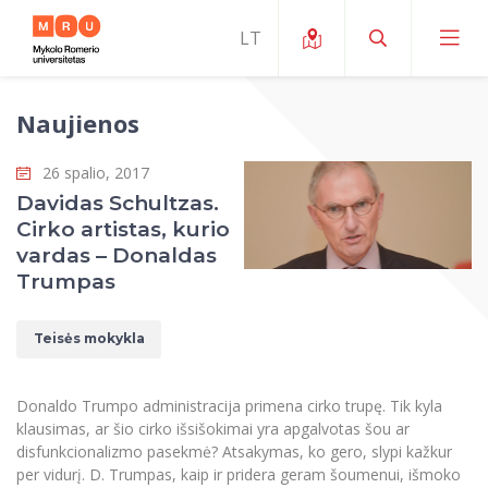
Naujienos
Apie ERUA
26 spalio, 2017
Naujienos ir renginiai
Mano studijos
Davidas Schultzas.
Cirko artistas, kurio
Galimybės
Studijų organizavimas ir aplinka
MOin – MRU Mokslo ir inovacijų savaitė
vardas – Donaldas
Komanda ir kontaktai
Trumpas
Finansai
Studijų kokybė
Mokslo programos
Apie MRU
Studentų organizacijos
Studijų programos
Mokslininkų profiliai "CRIS"
Teisės mokykla
Rektorės žodis
Teisės mokykla
Studentų namai
Tarptautiniai mainai
Mokslinės veiklos skatinimo fondas
Struktūra
Viešojo saugumo akademija
Pranešimai spaudai
Donaldo Trumpo administracija primena cirko trupę. Tik kyla
Estetinis ugdymas
Studentams
Skaitmeniniai ženkliukai
Tarptautinių ekspertų tinklas
klausimas, ar šio cirko išsišokimai yra apgalvotas šou ar
Reitingai
Žmogaus ir visuomenės studijų fakultetas
Ekspertų sąrašas
disfunkcionalizmo pasekmė? Atsakymas, ko gero, slypi kažkur
Dokumentai reglamentuojantys studijas
Pramoginių šokių kolektyvas ,,Bolero”
Darbuotojams
Erasmus+ mobilumas studijoms (SMS)
Karjeros centras
Atitikties mokslinių tyrimų etikai komitetas
per vidurį. D. Trumpas, kaip ir pridera geram šoumenui, išmoko
Universiteto garbės nariai
Viešojo valdymo ir verslo fakultetas