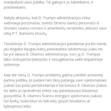
Renginių kalendorius
Universiteto teatras
manipuliuoti savo publika. Tai galioja ir jo šalininkams, ir
Neformaliuoju ir (ar) savišvietos būdu įgytų
Erasmus+ mobilumas praktikoms (SMP)
Partnerystės
Emocinė gerovė
Mokslo laboratorijos
kompetencijų vertinimas ir pripažinimas
priešininkams.
Veiklos dokumentai
Sūduvos akademija
Tinklalaidės
MRU pop vokalinis ansamblis (vadovas Artūras
Kitos galimybės
Azijos centras
Bakalauro studijos
Žmogaus, aplinkos ir technologijų (HET) siste
Novikas)
Studijų organizavimas
Nekyla abejonių, kad D. Trumpo administracijos cirkui
Akademinė etika
Magistrantūros studijos
vadovauja personažas, turintis Elmerio Gantry personažo iš
Vilniaus Karaliaus Sedžiongo institutas
MRU merginų choras
Doktorantūra
Sinclairo Lewiso romano ir amerikiečių verslininko, įkūrusio savo
Darbas MRU
Vadovų MBA
Frankofoniškų šalių studijų centras
cirką P.T. Barnumo bruožų.
Švietimo ir kultūros vadovų MPA
Projektai
Universiteto simbolika
Teisės LL.M.
Teisėkūroje D. Trumpo administracijos pasiekimai yra itin menki,
Akademinė leidyba
Atributika
jau dvigubai daugiau kartų pasinaudota vykdomuoju įsaku nei
Papildomosios studijos
tai yra dariusi B. Obamos administracija, nors ją D. Trumpas
Pedagogų rengimas
Mokymų LAB
Naujienos
laiko stokojančia lyderystės ir nesugebančia veikti dvipartinėje
Doktorantūros studijos
sistemoje.
Mokslo naujienos
Tarptautiškumas
Profesinės bakalauro studijos
Personalo valdymo centras
Kaip dar vieną D. Trumpo problemą galima įvardinti asmeninę
Kasmetiniai mokslo renginiai
Studentams
Darnus vystymasis
partinę politiką. Jis padarė tam tikrą pažangą savo vykdomaisiais
Privačių interesų deklaravimas
įsakais tuo pačiu peržiūrėdamas ir kai kuriuos B. Obamos įsakus.
Informacija naujiems darbuotojams
Darbuotojams
Studentams
Privatumo politika
Vis dėlto jo sprendimas rinktis sau parankiausius klausimus
Studijų Moodle (studijų vykdymui)
(pavyzdžiui, B. Obamos Švarios energijos vykdomasis įsakas)
Darbuotojams
Partnerystės
Negalia ir individualieji poreikiai
turi limitą, todėl kitus vis tiek teks spręsti teisėkūros ar
Darbuotojų Moodle (kompetencijų tobulinimui)
bylinėjimosi keliu.
Partnerystės
Studijų tvarkaraštis
Azijos centras
Viešai skelbiama informacija