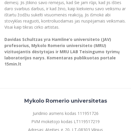
dėmesį. Jis įtikino savo rėmėjus, kad šie jam rūpi, kad jis išties
daro svarbius darbus, ir kad žino, kaip kiekvienu savo veiksmu ar
ištartu žodžiu sukelti visuomenės reakciją. Jis išmokė abi
stovyklas reaguoti, kontroliuodamas jas nuspėjamais veiksmais.
Visai kaip tikras cirko artistas.
Davidas Schultzas yra Hamline‘o universiteto (JAV)
profesorius, Mykolo Romerio universiteto (MRU)
vizituojantis dėstytojas ir MRU LAB Teisingumo tyrimų
laboratorijos narys. Komentaras publikuotas portale
15min.lt
Mykolo Romerio universitetas
Juridinio asmens kodas 111951726
PVM mokėtojo kodas LT119517219
Adresas: Ateities g. 20, LT-08303 Vilnius