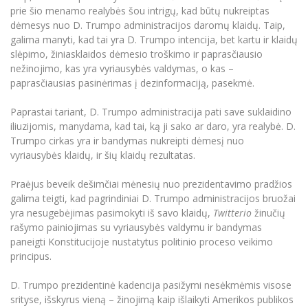
prie šio menamo realybės šou intrigų, kad būtų nukreiptas
dėmesys nuo D. Trumpo administracijos daromų klaidų. Taip,
galima manyti, kad tai yra D. Trumpo intencija, bet kartu ir klaidų
slėpimo, žiniasklaidos dėmesio troškimo ir paprasčiausio
nežinojimo, kas yra vyriausybės valdymas, o kas –
paprasčiausias pasinėrimas į dezinformaciją, pasekmė.
Paprastai tariant, D. Trumpo administracija pati save suklaidino
iliuzijomis, manydama, kad tai, ką ji sako ar daro, yra realybė. D.
Trumpo cirkas yra ir bandymas nukreipti dėmesį nuo
vyriausybės klaidų, ir šių klaidų rezultatas.
Praėjus beveik dešimčiai mėnesių nuo prezidentavimo pradžios
galima teigti, kad pagrindiniai D. Trumpo administracijos bruožai
yra nesugebėjimas pasimokyti iš savo klaidų,
Twitterio
žinučių
rašymo painiojimas su vyriausybės valdymu ir bandymas
paneigti Konstitucijoje nustatytus politinio proceso veikimo
principus.
D. Trumpo prezidentinė kadencija pasižymi nesėkmėmis visose
srityse, išskyrus vieną – žinojimą kaip išlaikyti Amerikos publikos