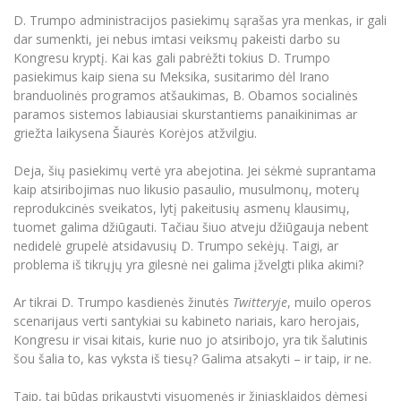
Informacinė sistema "Studijos"
D. Trumpo administracijos pasiekimų sąrašas yra menkas, ir gali
Azijos centras
Vilniaus Karaliaus Sedžiongo institutas
Parama Ukrainai
dar sumenkti, jei nebus imtasi veiksmų pakeisti darbo su
Darbuotojų elektroninis paštas
Kongresu kryptį. Kai kas gali pabrėžti tokius D. Trumpo
Vilniaus Karaliaus Sedžiongo institutas
Frankofoniškų šalių studijų centras
Daugiafaktorinė autentifikacija universiteto
Civilinė sauga
pasiekimus kaip siena su Meksika, susitarimo dėl Irano
darbuotojams (MFA)
branduolinės programos atšaukimas, B. Obamos socialinės
Frankofoniškų šalių studijų centras
Mokslininkų profiliai "CRIS"
Korupcijos prevencija
paramos sistemos labiausiai skurstantiems panaikinimas ar
griežta laikysena Šiaurės Korėjos atžvilgiu.
Bendruomenės gerovė
Darbuotojų kvalifikacijos kėlimas
Deja, šių pasiekimų vertė yra abejotina. Jei sėkmė suprantama
MRU norminių teisės aktų duomenų bazė
kaip atsiribojimas nuo likusio pasaulio, musulmonų, moterų
reprodukcinės sveikatos, lytį pakeitusių asmenų klausimų,
Intranetas
tuomet galima džiūgauti. Tačiau šiuo atveju džiūgauja nebent
eDVS
nedidelė grupelė atsidavusių D. Trumpo sekėjų. Taigi, ar
Microsoft Office 365
problema iš tikrųjų yra gilesnė nei galima įžvelgti plika akimi?
MRU mobilios programėlės
Ar tikrai D. Trumpo kasdienės žinutės
Twitteryje
, muilo operos
Pagalbos sistema
scenarijaus verti santykiai su kabineto nariais, karo herojais,
Profesinė sąjunga
Kongresu ir visai kitais, kurie nuo jo atsiribojo, yra tik šalutinis
šou šalia to, kas vyksta iš tiesų? Galima atsakyti – ir taip, ir ne.
Kontaktų paieška
Taip, tai būdas prikaustyti visuomenės ir žiniasklaidos dėmesį