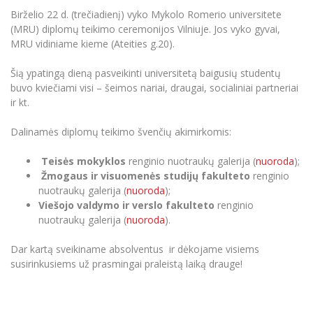
Renginių kalendorius
Universiteto teatras
Neformaliuoju ir (ar) savišvietos būdu įgytų
Erasmus+ mobilumas praktikoms (SMP)
Partnerystės
Emocinė gerovė
Birželio 22 d. (trečiadienį) vyko Mykolo Romerio universitete
Mokslo laboratorijos
kompetencijų vertinimas ir pripažinimas
Veiklos dokumentai
Sūduvos akademija
(MRU) diplomų teikimo ceremonijos Vilniuje. Jos vyko gyvai,
Tinklalaidės
MRU pop vokalinis ansamblis (vadovas Artūras
Kitos galimybės
Azijos centras
MRU vidiniame kieme (Ateities g.20).
Bakalauro studijos
Žmogaus, aplinkos ir technologijų (HET) siste
Novikas)
Studijų organizavimas
Akademinė etika
Magistrantūros studijos
Vilniaus Karaliaus Sedžiongo institutas
Šią ypatingą dieną pasveikinti universitetą baigusių studentų
MRU merginų choras
Doktorantūra
Darbas MRU
Vadovų MBA
buvo kviečiami visi – šeimos nariai, draugai, socialiniai partneriai
Frankofoniškų šalių studijų centras
ir kt.
Švietimo ir kultūros vadovų MPA
Projektai
Universiteto simbolika
Teisės LL.M.
Dalinamės diplomų teikimo švenčių akimirkomis:
Akademinė leidyba
Atributika
Papildomosios studijos
Teisės mokyklos
renginio nuotraukų galerija (
nuoroda
);
Pedagogų rengimas
Mokymų LAB
Naujienos
Žmogaus ir visuomenės studijų fakulteto
renginio
Doktorantūros studijos
nuotraukų galerija (
nuoroda
);
Mokslo naujienos
Tarptautiškumas
Profesinės bakalauro studijos
Viešojo valdymo ir verslo fakulteto
renginio
Personalo valdymo centras
Kasmetiniai mokslo renginiai
nuotraukų galerija (
nuoroda
).
Studentams
Darnus vystymasis
Privačių interesų deklaravimas
Informacija naujiems darbuotojams
Dar kartą sveikiname absolventus ir dėkojame visiems
Darbuotojams
Studentams
Privatumo politika
susirinkusiems už prasmingai praleistą laiką drauge!
Studijų Moodle (studijų vykdymui)
Darbuotojams
Partnerystės
Negalia ir individualieji poreikiai
Darbuotojų Moodle (kompetencijų tobulinimui)
Partnerystės
Studijų tvarkaraštis
Azijos centras
Viešai skelbiama informacija