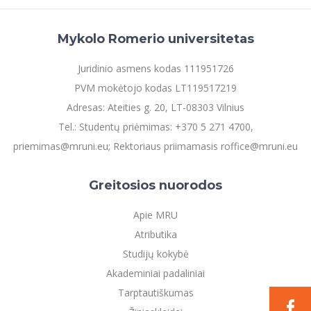
Informacinė sistema "Studijos"
Azijos centras
Vilniaus Karaliaus Sedžiongo institutas
Parama Ukrainai
Darbuotojų elektroninis paštas
Mykolo Romerio universitetas
Vilniaus Karaliaus Sedžiongo institutas
Frankofoniškų šalių studijų centras
Daugiafaktorinė autentifikacija universiteto
Civilinė sauga
darbuotojams (MFA)
Juridinio asmens kodas 111951726
Frankofoniškų šalių studijų centras
Mokslininkų profiliai "CRIS"
Korupcijos prevencija
PVM mokėtojo kodas LT119517219
Bendruomenės gerovė
Adresas: Ateities g. 20, LT-08303 Vilnius
Darbuotojų kvalifikacijos kėlimas
Tel.: Studentų priėmimas: +370 5 271 4700,
MRU norminių teisės aktų duomenų bazė
priemimas@mruni.eu; Rektoriaus priimamasis roffice@mruni.eu
Intranetas
eDVS
Greitosios nuorodos
Microsoft Office 365
Apie MRU
MRU mobilios programėlės
Atributika
Pagalbos sistema
Studijų kokybė
Profesinė sąjunga
Akademiniai padaliniai
Kontaktų paieška
Tarptautiškumas