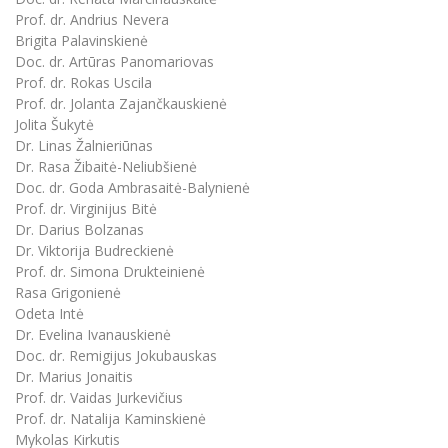
Informacinė sistema "Studijos"
Prof. dr. Andrius Nevera
Azijos centras
Vilniaus Karaliaus Sedžiongo institutas
Parama Ukrainai
Brigita Palavinskienė
Darbuotojų elektroninis paštas
Doc. dr. Artūras Panomariovas
Vilniaus Karaliaus Sedžiongo institutas
Frankofoniškų šalių studijų centras
Daugiafaktorinė autentifikacija universiteto
Civilinė sauga
Prof. dr. Rokas Uscila
darbuotojams (MFA)
Prof. dr. Jolanta Zajančkauskienė
Frankofoniškų šalių studijų centras
Mokslininkų profiliai "CRIS"
Korupcijos prevencija
Jolita Šukytė
Dr. Linas Žalnieriūnas
Bendruomenės gerovė
Dr. Rasa Žibaitė-Neliubšienė
Darbuotojų kvalifikacijos kėlimas
Doc. dr. Goda Ambrasaitė-Balynienė
MRU norminių teisės aktų duomenų bazė
Prof. dr. Virginijus Bitė
Dr. Darius Bolzanas
Intranetas
Dr. Viktorija Budreckienė
eDVS
Prof. dr. Simona Drukteinienė
Microsoft Office 365
Rasa Grigonienė
Odeta Intė
MRU mobilios programėlės
Dr. Evelina Ivanauskienė
Pagalbos sistema
Doc. dr. Remigijus Jokubauskas
Profesinė sąjunga
Dr. Marius Jonaitis
Prof. dr. Vaidas Jurkevičius
Kontaktų paieška
Prof. dr. Natalija Kaminskienė
Mykolas Kirkutis