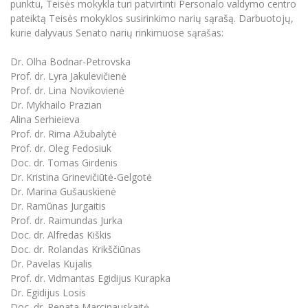
Renginių kalendorius
punktu, Teisės mokykla turi patvirtinti Personalo valdymo centro
Universiteto teatras
Neformaliuoju ir (ar) savišvietos būdu įgytų
Erasmus+ mobilumas praktikoms (SMP)
Partnerystės
Emocinė gerovė
Mokslo laboratorijos
pateiktą Teisės mokyklos susirinkimo narių sąrašą. Darbuotojų,
kompetencijų vertinimas ir pripažinimas
Veiklos dokumentai
Sūduvos akademija
Tinklalaidės
MRU pop vokalinis ansamblis (vadovas Artūras
kurie dalyvaus Senato narių rinkimuose sąrašas:
Kitos galimybės
Azijos centras
Bakalauro studijos
Žmogaus, aplinkos ir technologijų (HET) siste
Novikas)
Studijų organizavimas
Akademinė etika
Dr. Olha Bodnar-Petrovska
Magistrantūros studijos
Vilniaus Karaliaus Sedžiongo institutas
MRU merginų choras
Doktorantūra
Prof. dr. Lyra Jakulevičienė
Darbas MRU
Vadovų MBA
Prof. dr. Lina Novikovienė
Frankofoniškų šalių studijų centras
Švietimo ir kultūros vadovų MPA
Projektai
Dr. Mykhailo Prazian
Universiteto simbolika
Alina Serhieieva
Teisės LL.M.
Akademinė leidyba
Prof. dr. Rima Ažubalytė
Atributika
Papildomosios studijos
Prof. dr. Oleg Fedosiuk
Pedagogų rengimas
Mokymų LAB
Doc. dr. Tomas Girdenis
Naujienos
Dr. Kristina Grinevičiūtė-Gelgotė
Doktorantūros studijos
Mokslo naujienos
Dr. Marina Gušauskienė
Tarptautiškumas
Profesinės bakalauro studijos
Personalo valdymo centras
Dr. Ramūnas Jurgaitis
Kasmetiniai mokslo renginiai
Studentams
Prof. dr. Raimundas Jurka
Darnus vystymasis
Privačių interesų deklaravimas
Doc. dr. Alfredas Kiškis
Informacija naujiems darbuotojams
Darbuotojams
Studentams
Doc. dr. Rolandas Krikščiūnas
Privatumo politika
Studijų Moodle (studijų vykdymui)
Dr. Pavelas Kujalis
Darbuotojams
Partnerystės
Negalia ir individualieji poreikiai
Prof. dr. Vidmantas Egidijus Kurapka
Darbuotojų Moodle (kompetencijų tobulinimui)
Dr. Egidijus Losis
Partnerystės
Studijų tvarkaraštis
Azijos centras
Viešai skelbiama informacija
Doc. dr. Renata Marcinauskaitė