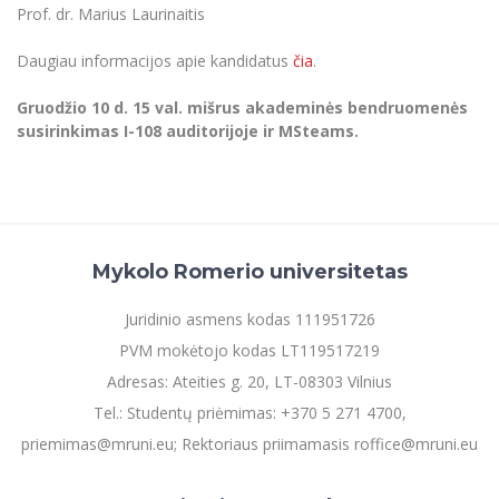
Prof. dr. Marius Laurinaitis
Daugiau informacijos apie kandidatus
čia
.
Gruodžio 10 d. 15 val. mišrus akademinės bendruomenės
susirinkimas I-108 auditorijoje ir MSteams.
Mykolo Romerio universitetas
Juridinio asmens kodas 111951726
PVM mokėtojo kodas LT119517219
Adresas: Ateities g. 20, LT-08303 Vilnius
Tel.: Studentų priėmimas: +370 5 271 4700,
priemimas@mruni.eu; Rektoriaus priimamasis roffice@mruni.eu