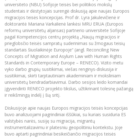
Renginių kalendorius
Universiteto teatras
Neformaliuoju ir (ar) savišvietos būdu įgytų
Erasmus+ mobilumas praktikoms (SMP)
Partnerystės
universiteto (NBU) Sofijoje teisės bei politikos mokslų
Emocinė gerovė
Mokslo laboratorijos
kompetencijų vertinimas ir pripažinimas
Veiklos dokumentai
studentais ir dėstytojais surengė diskusiją apie naujas Europos
Sūduvos akademija
Tinklalaidės
MRU pop vokalinis ansamblis (vadovas Artūras
Kitos galimybės
Azijos centras
migracijos teisės koncepcijas. Prof dr. Lyra Jakulevičienė ir
Bakalauro studijos
Žmogaus, aplinkos ir technologijų (HET) siste
Novikas)
Studijų organizavimas
Akademinė etika
doktorantė Mariana Varkalienė lankėsi MRU ERUA (Europos
Magistrantūros studijos
Vilniaus Karaliaus Sedžiongo institutas
reformų universitetų aljansas) partnerio universitete Sofijoje
MRU merginų choras
Doktorantūra
Darbas MRU
pagal Kompetencijos centrų projektą „Naujų migracijos ir
Vadovų MBA
Frankofoniškų šalių studijų centras
prieglobsčio teisės sampratų suderinimas su žmogaus teisių
Švietimo ir kultūros vadovų MPA
Projektai
Universiteto simbolika
standartais šiuolaikinėje Europoje“ (angl. Reconciling New
Teisės LL.M.
Concepts of Migration and Asylum Law with Human Rights
Akademinė leidyba
Atributika
Standards in Contemporary Europe – RENECO). Vizito metu
Papildomosios studijos
vyko darbo grupių susitikimai, viešas renginys-diskusija ir
Pedagogų rengimas
Mokymų LAB
Naujienos
susitikimai, skirti tarptautiniam akademiniam ir moksliniam
Doktorantūros studijos
universitetų bendradarbiavimui. Darbo sesijos leido komandai
Mokslo naujienos
Tarptautiškumas
įgyvendinti RENECO projekto tikslus, užtikrinant tolesnę pažangą
Profesinės bakalauro studijos
Personalo valdymo centras
ir reikšmingą indėlį į šią sritį.
Kasmetiniai mokslo renginiai
Studentams
Darnus vystymasis
Privačių interesų deklaravimas
Diskusijoje apie naujas Europos migracijos teisės koncepcijas
Informacija naujiems darbuotojams
Darbuotojams
Studentams
Privatumo politika
buvo analizuojami pagrindiniai iššūkiai, su kuriais susiduria ES
Studijų Moodle (studijų vykdymui)
valstybės narės, susiję su migracija, migrantų
Darbuotojams
Partnerystės
Negalia ir individualieji poreikiai
Darbuotojų Moodle (kompetencijų tobulinimui)
instrumentalizavimu ir platesniu geopolitiniu kontekstu. Joje
buvo aptarti pagrindiniai besikeičiančio migracijos teisės
Partnerystės
Studijų tvarkaraštis
Azijos centras
Viešai skelbiama informacija