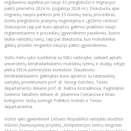
reguliavimo aspektai po naujo ES prieglobsčio ir migracijos
Informacinė sistema "Studijos"
pakto priėmimo 2024 m. (įsigalioja 2026 m.). Diskutuota apie
Azijos centras
Vilniaus Karaliaus Sedžiongo institutas
Parama Ukrainai
Darbuotojų elektroninis paštas
migrantų naujos patikros prie ES išorinių sienų procedūras,
Vilniaus Karaliaus Sedžiongo institutas
išorinį prieglobsčio prašymų nagrinėjimą ir „grįžimo centrus“.
Frankofoniškų šalių studijų centras
Daugiafaktorinė autentifikacija universiteto
Civilinė sauga
Diskusijose taip pat buvo aptartos galimos praktinės naujo
darbuotojams (MFA)
Frankofoniškų šalių studijų centras
reglamentavimo ir procedūrų įgyvendinimo pasekmės, kurios
Mokslininkų profiliai "CRIS"
Korupcijos prevencija
laukia valstybių narių, taip pat diskutuota, kuo mokslininkai
Bendruomenės gerovė
galėtų prisidėti rengiantis naujojo pakto įgyvendinimui.
Darbuotojų kvalifikacijos kėlimas
Vizito metu vyko susitikimai su NBU vadovybe, siekiant aptarti
MRU norminių teisės aktų duomenų bazė
universitetų bendradarbiavimo mokslinių tyrimų ir studijų srityje
Intranetas
plėtrą ERUA partnerystės kontekste. Glaudesnio
bendradarbiavimo galimybės buvo aptartos su tarptautinių
eDVS
santykių prorektoriumi prof. dr. Georgi Gotchev, Teisės
Microsoft Office 365
departamento dekane prof. dr. Ralitsa Kostadinova, Pagrindinio
MRU mobilios programėlės
švietimo fakulteto dekane dr. Jekaterina Cvetanova ir kitais
kolegomis. Vizitą surengė Politikos mokslo ir Teisės
Pagalbos sistema
departamentai.
Profesinė sąjunga
Kontaktų paieška
Vizitas vyko įgyvendinant Lietuvos Respublikos valstybės biudžeto
lėšomis finansuojamą projektą „Kompetencijos centrų steigimas