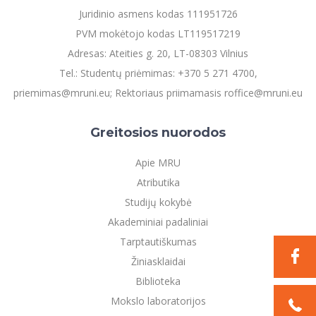
Juridinio asmens kodas 111951726
PVM mokėtojo kodas LT119517219
Adresas: Ateities g. 20, LT-08303 Vilnius
Tel.: Studentų priėmimas: +370 5 271 4700,
priemimas@mruni.eu; Rektoriaus priimamasis roffice@mruni.eu
Greitosios nuorodos
Apie MRU
Atributika
Studijų kokybė
Akademiniai padaliniai
Tarptautiškumas
Žiniasklaidai
Biblioteka
Mokslo laboratorijos