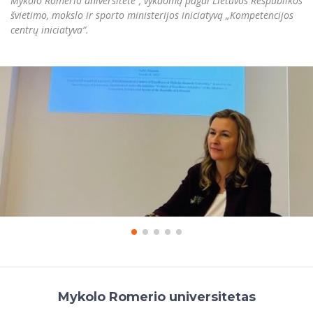
Mykolo Romerio universitete“, vykdomą pagal Lietuvos Respublikos
švietimo, mokslo ir sporto ministerijos iniciatyvą „Kompetencijos
centrų iniciatyva“.
Mykolo Romerio universitetas