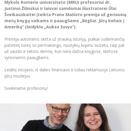
Renginių kalendorius
Mykolo Romerio universiteto (MRU) profesoriui dr.
Universiteto teatras
Neformaliuoju ir (ar) savišvietos būdu įgytų
Erasmus+ mobilumas praktikoms (SMP)
Partnerystės
Emocinė gerovė
Mokslo laboratorijos
Justinui Žilinskui ir laisvai samdomai iliustratorei Ūlai
kompetencijų vertinimas ir pripažinimas
Veiklos dokumentai
Sūduvos akademija
Tinklalaidės
MRU pop vokalinis ansamblis (vadovas Artūras
Šveikauskaitei įteikta Prano Mašioto premija už geriausią
Kitos galimybės
Azijos centras
Bakalauro studijos
Žmogaus, aplinkos ir technologijų (HET) siste
Novikas)
Studijų organizavimas
metų knygą vaikams ir paaugliams „Bėgliai. Jūrų keliais į
Akademinė etika
Ameriką“ (leidykla „Aukso žuvys“).
Magistrantūros studijos
Vilniaus Karaliaus Sedžiongo institutas
MRU merginų choras
Doktorantūra
Darbas MRU
Vadovų MBA
Premija autoriams skirta už įtraukią istoriją, puikiai suderinančią
Frankofoniškų šalių studijų centras
Švietimo ir kultūros vadovų MPA
Projektai
pažintinį turinį su permainingu, nuotykių kupinu siužetu, taip pat
Universiteto simbolika
už vaizdo ir teksto dermę, kuri nėra dažna knygose, skirtose
Teisės LL.M.
Akademinė leidyba
vyresniems paaugliams.
Atributika
Papildomosios studijos
Pedagogų rengimas
Mokymų LAB
Leidinį inicijavo, iš dalies finansavo ir toliau reklamuoja Lietuvos
Naujienos
jūrų muziejus.
Doktorantūros studijos
Mokslo naujienos
Tarptautiškumas
Profesinės bakalauro studijos
Personalo valdymo centras
Sveikiname profesorių!
Kasmetiniai mokslo renginiai
Studentams
Darnus vystymasis
Privačių interesų deklaravimas
Informacija naujiems darbuotojams
Darbuotojams
Studentams
Privatumo politika
Studijų Moodle (studijų vykdymui)
Darbuotojams
Partnerystės
Negalia ir individualieji poreikiai
Darbuotojų Moodle (kompetencijų tobulinimui)
Partnerystės
Studijų tvarkaraštis
Azijos centras
Viešai skelbiama informacija