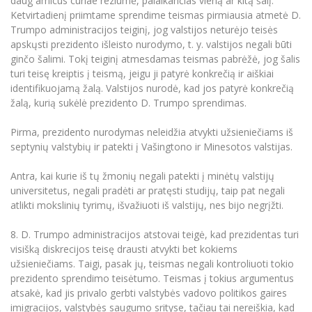
daug amicus curiae reziumė, palaikančias vieną ar kitą šalį.
Ketvirtadienį priimtame sprendime teismas pirmiausia atmetė D.
Trumpo administracijos teiginį, jog valstijos neturėjo teisės
apskųsti prezidento išleisto nurodymo, t. y. valstijos negali būti
ginčo šalimi. Tokį teiginį atmesdamas teismas pabrėžė, jog šalis
turi teisę kreiptis į teismą, jeigu ji patyrė konkrečią ir aiškiai
identifikuojamą žalą. Valstijos nurodė, kad jos patyrė konkrečią
žalą, kurią sukėlė prezidento D. Trumpo sprendimas.
Pirma, prezidento nurodymas neleidžia atvykti užsieniečiams iš
septynių valstybių ir patekti į Vašingtono ir Minesotos valstijas.
Antra, kai kurie iš tų žmonių negali patekti į minėtų valstijų
universitetus, negali pradėti ar pratęsti studijų, taip pat negali
atlikti mokslinių tyrimų, išvažiuoti iš valstijų, nes bijo negrįžti.
8. D. Trumpo administracijos atstovai teigė, kad prezidentas turi
visišką diskrecijos teisę drausti atvykti bet kokiems
užsieniečiams. Taigi, pasak jų, teismas negali kontroliuoti tokio
prezidento sprendimo teisėtumo. Teismas į tokius argumentus
atsakė, kad jis privalo gerbti valstybės vadovo politikos gaires
imigracijos, valstybės saugumo srityse, tačiau tai nereiškia, kad