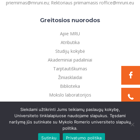
priemimas@mruni.eu; Rektoriaus priimamasis roffice@mruni.eu
Greitosios nuorodos
Apie MRU
Atributika
Studijų kokybė
Akademiniai padaliniai
Tarptautiškumas
Žiniasklaidai
Biblioteka
Mokslo laboratorijos
Privatumo politika
Siekdami užtikrinti Jums teikiamų paslaugų kokybę,
Universiteto tinklalapiuose naudojame slapukus. Tęsdami
naršymą jūs sutinkate su Mykolo Romerio universiteto slapukų
©2021 Mykolo Romerio universitetas. Visos teisės
politika.
saugomos
Sutinku
Privatumo politika
Sukurta:
TEXUS