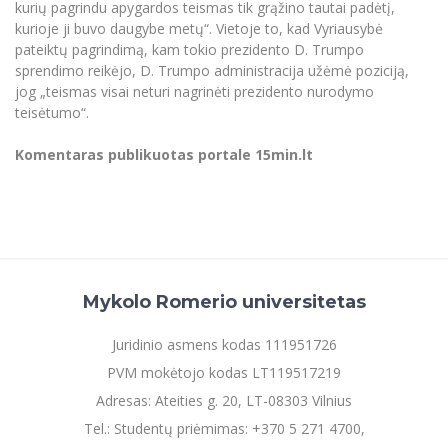
kurių pagrindu apygardos teismas tik grąžino tautai padėtį,
kurioje ji buvo daugybe metų“. Vietoje to, kad Vyriausybė
pateiktų pagrindimą, kam tokio prezidento D. Trumpo
sprendimo reikėjo, D. Trumpo administracija užėmė poziciją,
jog „teismas visai neturi nagrinėti prezidento nurodymo
teisėtumo“.
Komentaras publikuotas portale 15min.lt
Mykolo Romerio universitetas
Juridinio asmens kodas 111951726
PVM mokėtojo kodas LT119517219
Adresas: Ateities g. 20, LT-08303 Vilnius
Tel.: Studentų priėmimas: +370 5 271 4700,