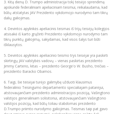
3. Kitą dieną D. Trumpo administracija tokį teisėjo sprendimą
Informacinė sistema "Studijos"
apskundė federaliniam apeliaciniam teismui, reikalaudama, kad
Azijos centras
Vilniaus Karaliaus Sedžiongo institutas
Parama Ukrainai
Darbuotojų elektroninis paštas
būtų atstatytas JAV Prezidento vykdomojo nurodymo tam tikrų
Vilniaus Karaliaus Sedžiongo institutas
dalių galiojimas.
Frankofoniškų šalių studijų centras
Daugiafaktorinė autentifikacija universiteto
Civilinė sauga
darbuotojams (MFA)
Frankofoniškų šalių studijų centras
4. Devintos apylinkės apeliacinis teismas iš trijų teisėjų kolegijos
Mokslininkų profiliai "CRIS"
Korupcijos prevencija
atsisakė iš karto grąžinti Prezidento vykdomojo nurodymo tam
Bendruomenės gerovė
tikrų punktų galiojimą, sakydamas, kad visos šalys turi būti
išklausytos.
Darbuotojų kvalifikacijos kėlimas
MRU norminių teisės aktų duomenų bazė
5. Devintos apylinkės apeliacinio teismo trys teisėjai yra paskirti
Intranetas
skirtingų JAV valstybės vadovų – vienas paskirtas prezidento
Jimmy Carterio, kitas – prezidento George'o W. Busho, trečias –
eDVS
prezidento Baracko Obamos.
Microsoft Office 365
MRU mobilios programėlės
6. Taigi, šie teisėjai turėjo galimybę užduoti klausimus
federalinio Teisingumo departamento specialiajam patarėjui,
Pagalbos sistema
atstovaujančiam prezidento administracijos poziciją, Vašingtono
Profesinė sąjunga
valstijos generaliniam solisitoriui, atstovaujančiam Vašingtono
Kontaktų paieška
valstijos poziciją, kad būtų toliau stabdomas prezidento
D.Trumpo priimto nurodymo galiojimas. Teismas taip pat gavo