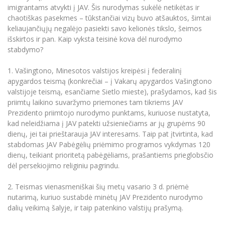
Renginių kalendorius
Universiteto teatras
Neformaliuoju ir (ar) savišvietos būdu įgytų
Erasmus+ mobilumas praktikoms (SMP)
Partnerystės
imigrantams atvykti į JAV. Šis nurodymas sukėlė netikėtas ir
Emocinė gerovė
Mokslo laboratorijos
kompetencijų vertinimas ir pripažinimas
Veiklos dokumentai
chaotiškas pasekmes – tūkstančiai vizų buvo atšauktos, šimtai
Sūduvos akademija
Tinklalaidės
MRU pop vokalinis ansamblis (vadovas Artūras
Kitos galimybės
Azijos centras
keliaujančiųjų negalėjo pasiekti savo kelionės tikslo, šeimos
Bakalauro studijos
Žmogaus, aplinkos ir technologijų (HET) siste
Novikas)
Studijų organizavimas
Akademinė etika
išskirtos ir pan. Kaip vyksta teisinė kova dėl nurodymo
Magistrantūros studijos
Vilniaus Karaliaus Sedžiongo institutas
stabdymo?
MRU merginų choras
Doktorantūra
Darbas MRU
Vadovų MBA
Frankofoniškų šalių studijų centras
1. Vašingtono, Minesotos valstijos kreipėsi į federalinį
Švietimo ir kultūros vadovų MPA
Projektai
Universiteto simbolika
apygardos teismą (konkrečiai – į Vakarų apygardos Vašingtono
Teisės LL.M.
valstijoje teismą, esančiame Sietlo mieste), prašydamos, kad šis
Akademinė leidyba
Atributika
priimtų laikino suvaržymo priemones tam tikriems JAV
Papildomosios studijos
Prezidento priimtojo nurodymo punktams, kuriuose nustatyta,
Pedagogų rengimas
Mokymų LAB
Naujienos
kad neleidžiama į JAV patekti užsieniečiams ar jų grupėms 90
Doktorantūros studijos
dienų, jei tai prieštarauja JAV interesams. Taip pat įtvirtinta, kad
Mokslo naujienos
Tarptautiškumas
stabdomas JAV Pabėgėlių priėmimo programos vykdymas 120
Profesinės bakalauro studijos
Personalo valdymo centras
dienų, teikiant prioritetą pabėgėliams, prašantiems prieglobsčio
Kasmetiniai mokslo renginiai
Studentams
Darnus vystymasis
Privačių interesų deklaravimas
dėl persekiojimo religiniu pagrindu.
Informacija naujiems darbuotojams
Darbuotojams
Studentams
Privatumo politika
2. Teismas vienasmeniškai šių metų vasario 3 d. priėmė
Studijų Moodle (studijų vykdymui)
nutarimą, kuriuo sustabdė minėtų JAV Prezidento nurodymo
Darbuotojams
Partnerystės
Negalia ir individualieji poreikiai
Darbuotojų Moodle (kompetencijų tobulinimui)
dalių veikimą šalyje, ir taip patenkino valstijų prašymą.
Partnerystės
Studijų tvarkaraštis
Azijos centras
Viešai skelbiama informacija