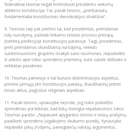
federaliniai teismai negali kontroliuoti prezidento veiksmų
atitikimo konstitucijai. Tai, pasak teismo, „prieštarautų
fundamentaliai konstitucinės demokratijos struktūrai“.
9. Teismas taip pat įvertino tai, kad prezidentas, priimdamas
tokį nurodymą, pažeidė tinkamo teisinio proceso principą,
įtvirtintą penktojoje Konstitucijos pataisoje. Taigi, prezidentas,
prieš priimdamas skundžiamą nurodymą, neleido
suinteresuotoms grupėms išsakyti savo nuomonės, nepaskelbė
iš anksto apie tokio sprendimo priėmimą, kuris sukėlė didžiules ir
netikėtas pasekmes.
10. Teismas paminėjo ir kai kuriuos diskriminacijos aspektus,
priminė pirmąją JAV Konstitucijos pataisą, draudžiančią priimti
teisės aktus, pagrįstus religiniais aspektais.
11. Pasak teismo, vyriausybė neįrodė, jog tokio pobūdžio
sprendimas yra būtinas, kad būtų išvengta nepataisomos žalos.
Teismas parašė: „Nepaisant apygardos teismo ir mūsų prašymų
paaiškinti sprendimo įsigaliojimo skubumo poreikį, Vyriausybė
nepateikė jokių įrodymų, paneigiančių valstijų argumentus,