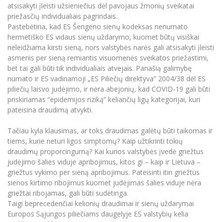
atsisakyti įleisti užsieniečius dėl pavojaus žmonių sveikatai
priežasčių individualiais pagrindais.
Pastebėtina, kad ES Šengeno sienų kodeksas nenumato
hermetiško ES vidaus sienų uždarymo, kuomet būtų visiškai
neleidžiama kirsti sieną, nors valstybės narės gali atsisakyti įleisti
asmenis per sieną remiantis visuomenės sveikatos priežastimi,
bet tai gali būti tik individualiais atvejais. Panašią galimybę
numato ir ES vadinamoji „ES Piliečių direktyva” 2004/38 dėl ES
piliečių laisvo judėjimo, ir nėra abejonių, kad COVID-19 gali būti
priskiriamas “epidemijos riziką” keliančių ligų kategorijai, kuri
pateisina draudimą atvykti.
Tačiau kyla klausimas, ar toks draudimas galėtų būti taikomas ir
tiems, kurie neturi ligos simptomų? Kaip užtikrinti tokių
draudimų proporcingumą? Kai kurios valstybės įvedė griežtus
judėjimo šalies viduje apribojimus, kitos gi – kaip ir Lietuva –
griežtus vykimo per sieną apribojimus. Pateisinti itin griežtus
sienos kirtimo ribojimus kuomet judėjimas šalies viduje nėra
griežtai ribojamas, gali būti sudėtinga.
Taigi beprecedenčiai kelionių draudimai ir sienų uždarymai
Europos Sąjungos piliečiams daugelyje ES valstybių kelia