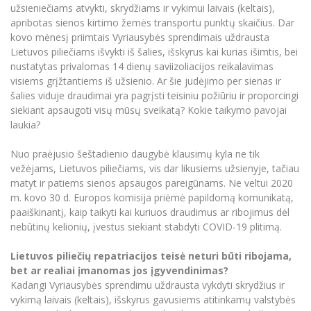
Renginių kalendorius
Universiteto teatras
Neformaliuoju ir (ar) savišvietos būdu įgytų
užsieniečiams atvykti, skrydžiams ir vykimui laivais (keltais),
Erasmus+ mobilumas praktikoms (SMP)
Partnerystės
Emocinė gerovė
Mokslo laboratorijos
kompetencijų vertinimas ir pripažinimas
Veiklos dokumentai
apribotas sienos kirtimo žemės transportu punktų skaičius. Dar
Sūduvos akademija
Tinklalaidės
MRU pop vokalinis ansamblis (vadovas Artūras
Kitos galimybės
kovo mėnesį priimtais Vyriausybės sprendimais uždrausta
Azijos centras
Bakalauro studijos
Žmogaus, aplinkos ir technologijų (HET) siste
Novikas)
Studijų organizavimas
Akademinė etika
Lietuvos piliečiams išvykti iš šalies, išskyrus kai kurias išimtis, bei
Magistrantūros studijos
Vilniaus Karaliaus Sedžiongo institutas
nustatytas privalomas 14 dienų saviizoliacijos reikalavimas
MRU merginų choras
Doktorantūra
Darbas MRU
visiems grįžtantiems iš užsienio. Ar šie judėjimo per sienas ir
Vadovų MBA
Frankofoniškų šalių studijų centras
šalies viduje draudimai yra pagrįsti teisiniu požiūriu ir proporcingi
Švietimo ir kultūros vadovų MPA
Projektai
Universiteto simbolika
siekiant apsaugoti visų mūsų sveikatą? Kokie taikymo pavojai
Teisės LL.M.
laukia?
Akademinė leidyba
Atributika
Papildomosios studijos
Nuo praėjusio šeštadienio daugybė klausimų kyla ne tik
Pedagogų rengimas
Mokymų LAB
Naujienos
vežėjams, Lietuvos piliečiams, vis dar likusiems užsienyje, tačiau
Doktorantūros studijos
matyt ir patiems sienos apsaugos pareigūnams. Ne veltui 2020
Mokslo naujienos
Tarptautiškumas
m. kovo 30 d. Europos komisija priėmė papildomą komunikatą,
Profesinės bakalauro studijos
Personalo valdymo centras
paaiškinantį, kaip taikyti kai kuriuos draudimus ar ribojimus dėl
Kasmetiniai mokslo renginiai
Studentams
Darnus vystymasis
nebūtinų kelionių, įvestus siekiant stabdyti COVID-19 plitimą.
Privačių interesų deklaravimas
Informacija naujiems darbuotojams
Darbuotojams
Studentams
Privatumo politika
Lietuvos piliečių repatriacijos teisė neturi būti ribojama,
Studijų Moodle (studijų vykdymui)
bet ar realiai įmanomas jos įgyvendinimas?
Darbuotojams
Partnerystės
Negalia ir individualieji poreikiai
Kadangi Vyriausybės sprendimu uždrausta vykdyti skrydžius ir
Darbuotojų Moodle (kompetencijų tobulinimui)
vykimą laivais (keltais), išskyrus gavusiems atitinkamų valstybės
Partnerystės
Studijų tvarkaraštis
Azijos centras
Viešai skelbiama informacija