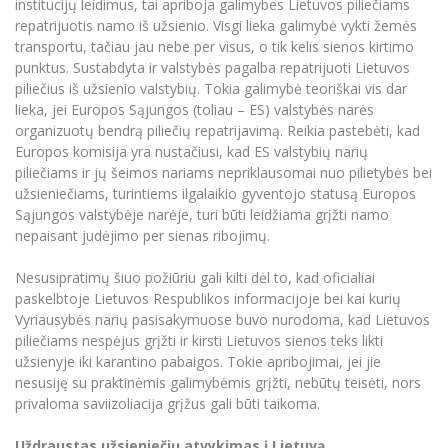
institucijų leidimus, tai apriboja galimybes Lietuvos piliečiams
Informacinė sistema "Studijos"
repatrijuotis namo iš užsienio. Visgi lieka galimybė vykti žemės
Azijos centras
Vilniaus Karaliaus Sedžiongo institutas
Parama Ukrainai
transportu, tačiau jau nebe per visus, o tik kelis sienos kirtimo
Darbuotojų elektroninis paštas
punktus. Sustabdyta ir valstybės pagalba repatrijuoti Lietuvos
Vilniaus Karaliaus Sedžiongo institutas
Frankofoniškų šalių studijų centras
Daugiafaktorinė autentifikacija universiteto
Civilinė sauga
piliečius iš užsienio valstybių. Tokia galimybė teoriškai vis dar
darbuotojams (MFA)
Frankofoniškų šalių studijų centras
lieka, jei Europos Sąjungos (toliau – ES) valstybės narės
Mokslininkų profiliai "CRIS"
Korupcijos prevencija
organizuotų bendrą piliečių repatrijavimą. Reikia pastebėti, kad
Bendruomenės gerovė
Europos komisija yra nustačiusi, kad ES valstybių narių
piliečiams ir jų šeimos nariams nepriklausomai nuo pilietybės bei
Darbuotojų kvalifikacijos kėlimas
užsieniečiams, turintiems ilgalaikio gyventojo statusą Europos
MRU norminių teisės aktų duomenų bazė
Sąjungos valstybėje narėje, turi būti leidžiama grįžti namo
Intranetas
nepaisant judėjimo per sienas ribojimų.
eDVS
Nesusipratimų šiuo požiūriu gali kilti dėl to, kad oficialiai
Microsoft Office 365
paskelbtoje Lietuvos Respublikos informacijoje bei kai kurių
MRU mobilios programėlės
Vyriausybės narių pasisakymuose buvo nurodoma, kad Lietuvos
piliečiams nespėjus grįžti ir kirsti Lietuvos sienos teks likti
Pagalbos sistema
užsienyje iki karantino pabaigos. Tokie apribojimai, jei jie
Profesinė sąjunga
nesusiję su praktinėmis galimybėmis grįžti, nebūtų teisėti, nors
Kontaktų paieška
privaloma saviizoliacija grįžus gali būti taikoma.
Uždraustas užsieniečių atvykimas į Lietuvą