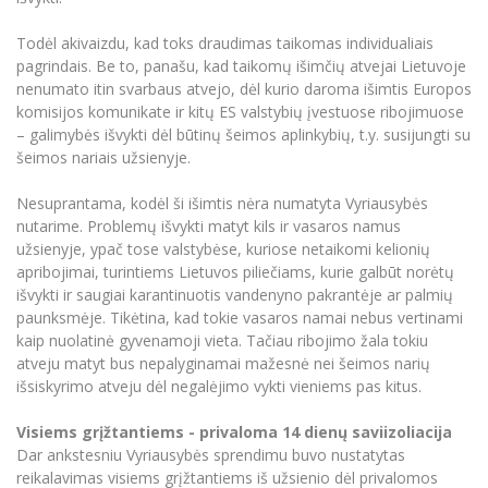
Todėl akivaizdu, kad toks draudimas taikomas individualiais
pagrindais. Be to, panašu, kad taikomų išimčių atvejai Lietuvoje
nenumato itin svarbaus atvejo, dėl kurio daroma išimtis Europos
komisijos komunikate ir kitų ES valstybių įvestuose ribojimuose
– galimybės išvykti dėl būtinų šeimos aplinkybių, t.y. susijungti su
šeimos nariais užsienyje.
Nesuprantama, kodėl ši išimtis nėra numatyta Vyriausybės
nutarime. Problemų išvykti matyt kils ir vasaros namus
užsienyje, ypač tose valstybėse, kuriose netaikomi kelionių
apribojimai, turintiems Lietuvos piliečiams, kurie galbūt norėtų
išvykti ir saugiai karantinuotis vandenyno pakrantėje ar palmių
paunksmėje. Tikėtina, kad tokie vasaros namai nebus vertinami
kaip nuolatinė gyvenamoji vieta. Tačiau ribojimo žala tokiu
atveju matyt bus nepalyginamai mažesnė nei šeimos narių
išsiskyrimo atveju dėl negalėjimo vykti vieniems pas kitus.
Visiems grįžtantiems - privaloma 14 dienų saviizoliacija
Dar ankstesniu Vyriausybės sprendimu buvo nustatytas
reikalavimas visiems grįžtantiems iš užsienio dėl privalomos