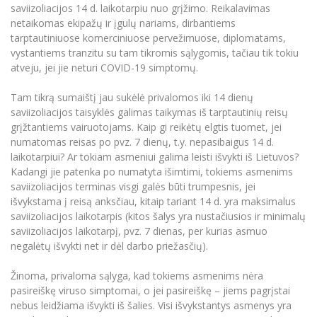
saviizoliacijos 14 d. laikotarpiu nuo grįžimo. Reikalavimas
netaikomas ekipažų ir įgulų nariams, dirbantiems
tarptautiniuose komerciniuose pervežimuose, diplomatams,
vystantiems tranzitu su tam tikromis sąlygomis, tačiau tik tokiu
atveju, jei jie neturi COVID-19 simptomų.
Tam tikrą sumaištį jau sukėlė privalomos iki 14 dienų
saviizoliacijos taisyklės galimas taikymas iš tarptautinių reisų
grįžtantiems vairuotojams. Kaip gi reikėtų elgtis tuomet, jei
numatomas reisas po pvz. 7 dienų, t.y. nepasibaigus 14 d.
laikotarpiui? Ar tokiam asmeniui galima leisti išvykti iš Lietuvos?
Kadangi jie patenka po numatyta išimtimi, tokiems asmenims
saviizoliacijos terminas visgi galės būti trumpesnis, jei
išvykstama į reisą anksčiau, kitaip tariant 14 d. yra maksimalus
saviizoliacijos laikotarpis (kitos šalys yra nustačiusios ir minimalų
saviizoliacijos laikotarpį, pvz. 7 dienas, per kurias asmuo
negalėtų išvykti net ir dėl darbo priežasčių).
Žinoma, privaloma sąlyga, kad tokiems asmenims nėra
pasireiškę viruso simptomai, o jei pasireiškę – jiems pagrįstai
nebus leidžiama išvykti iš šalies. Visi išvykstantys asmenys yra