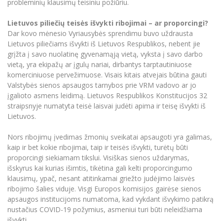
probleminių klausimų teisiniu požiūriu.
Lietuvos piliečių teisės išvykti ribojimai – ar proporcingi?
Dar kovo mėnesio Vyriausybės sprendimu buvo uždrausta
Lietuvos piliečiams išvykti iš Lietuvos Respublikos, nebent jie
grįžta į savo nuolatinę gyvenamąją vietą, vyksta į savo darbo
vietą, yra ekipažų ar įgulų nariai, dirbantys tarptautiniuose
komerciniuose pervežimuose. Visais kitais atvejais būtina gauti
Valstybės sienos apsaugos tarnybos prie VRM vadovo ar jo
įgalioto asmens leidimą. Lietuvos Respublikos Konstitucijos 32
straipsnyje numatyta teisė laisvai judėti apima ir teisę išvykti iš
Lietuvos.
Nors ribojimų įvedimas žmonių sveikatai apsaugoti yra galimas,
kaip ir bet kokie ribojimai, taip ir teisės išvykti, turėtų būti
proporcingi siekiamam tikslui. Visiškas sienos uždarymas,
išskyrus kai kurias išimtis, tikėtina gali kelti proporcingumo
klausimų, ypač, nesant atitinkamai griežto judėjimo laisvės
ribojimo šalies viduje. Visgi Europos komisijos gairėse sienos
apsaugos institucijoms numatoma, kad vykdant išvykimo patikrą
nustačius COVID-19 požymius, asmeniui turi būti neleidžiama
išvykti.