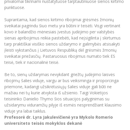
privalomai tikrinami nustatytuose tarptautiniuose sienos kirtimo
punktuose.
Suprantama, kad sienos kirtimo ribojimai grėsmės žmonių
sveikatai pagrindu šiuo metu yra būtini ir teisėti. Visgi vertinant
kovo ir balandžio mėnesiais įvestus judėjimo per valstybės
sienas apribojimus reikia pastebėti, kad neįsigilinta į skirtumus
tarp praktiškai visiško sienos uždarymo ir galimybės atsisakyti
įleisti vykstančius į Lietuvos Respubliką dėl grėsmės žmonių
sveikatai priežasčių. Pastaruosius ribojimus numato tiek ES
teisė, tiek ir nacionalinė teisė.
Be to, sienų uždarymas nevykdant griežtų judėjimo laisvės
ribojimų šalies viduje, vargu ar bus veiksminga ir proporcinga
priemone, kadangi užsikrėtusiųjų šalies viduje gali būti ne
mažiau nei tų kurie atvyksta iš užsienio. Taigi Vokietijos
teisininko Danielio Thymo šios situacijos palyginimas su
užsidarymu viduramžių pilyje iš esmės nesprendžiant klausimo
viduje yra labai taiklus.
Profesorė dr. Lyra Jakulevičienė yra Mykolo Romerio
universiteto teisės mokyklos dekanė