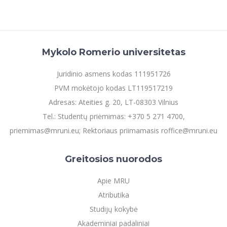
Mykolo Romerio universitetas
Juridinio asmens kodas 111951726
PVM mokėtojo kodas LT119517219
Adresas: Ateities g. 20, LT-08303 Vilnius
Tel.: Studentų priėmimas: +370 5 271 4700,
priemimas@mruni.eu; Rektoriaus priimamasis roffice@mruni.eu
Greitosios nuorodos
Apie MRU
Atributika
Studijų kokybė
Akademiniai padaliniai