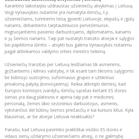
Karantino laikotarpiu uždraustas užsieniečių atvykimas į Lietuvą.
Visgi Vyriausybės nutarime yra numatyta išimčių, t.y.
užsieniečiams, turintiems teisę gyventi Lietuvoje, ekipažų ir įgulų
nariams, dirbantiems tarptautiniuose pervežimuose,
migruojantiems pasienio darbuotojams, diplomatams, kariams
ir jų šeimos nariams. Taip pat nustatyti tranzito atvejai ir sąlygos
bei papildoma išimtis – atvykti bus galima Vyriausybės nutarimu
pagal atitinkamos valdymo srities ministro teikimą.
Užsieniečių tranzitas per Lietuvą leidžiamas tik asmenims,
grįžtantiems į kilmės valstybę, ir tik esant tam tikroms sąlygoms:
be būtinojo sustojimo, suformavus grupes ir užtikrinus
privalomą palydą (konvojavimą). Reikia atkreipti dėmesį, kad
Europos komisijos įvardytų išimčių sąrašas kertant ES išorės
sienas yra daug platesnis ir apima taip pat ir medicininį
personalą, žemės ūkio sezoninius darbuotojus, asmenis,
vykstančius dėl būtinų šeimos priežasčių ir kai kuriuos kitus. Kyla
klausimas, ar šie atvejai Lietuvai neaktualūs?
Panašu, kad Lietuva pasirinko praktiškai visiško ES išorės ir
vidaus sienų uždarymo užsieniečiams atvejį, o ne galimybę