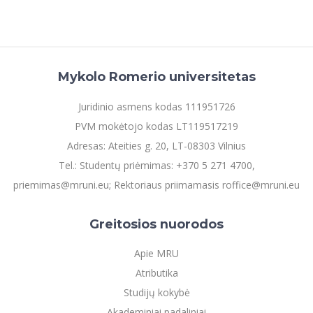
Mykolo Romerio universitetas
Juridinio asmens kodas 111951726
PVM mokėtojo kodas LT119517219
Adresas: Ateities g. 20, LT-08303 Vilnius
Tel.: Studentų priėmimas: +370 5 271 4700,
priemimas@mruni.eu; Rektoriaus priimamasis roffice@mruni.eu
Greitosios nuorodos
Apie MRU
Atributika
Studijų kokybė
Akademiniai padaliniai