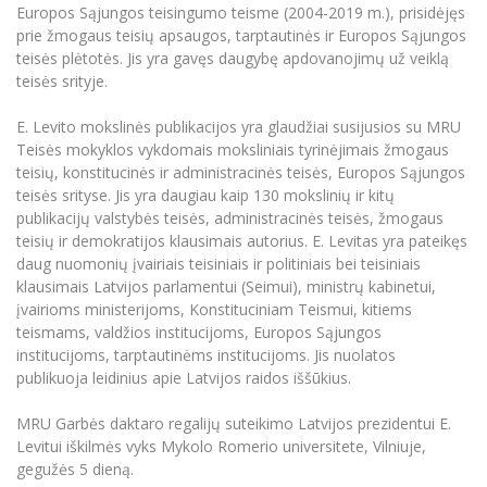
Europos Sąjungos teisingumo teisme (2004-2019 m.), prisidėjęs
prie žmogaus teisių apsaugos, tarptautinės ir Europos Sąjungos
teisės plėtotės. Jis yra gavęs daugybę apdovanojimų už veiklą
teisės srityje.
E. Levito mokslinės publikacijos yra glaudžiai susijusios su MRU
Teisės mokyklos vykdomais moksliniais tyrinėjimais žmogaus
teisių, konstitucinės ir administracinės teisės, Europos Sąjungos
teisės srityse. Jis yra daugiau kaip 130 mokslinių ir kitų
publikacijų valstybės teisės, administracinės teisės, žmogaus
teisių ir demokratijos klausimais autorius. E. Levitas yra pateikęs
daug nuomonių įvairiais teisiniais ir politiniais bei teisiniais
klausimais Latvijos parlamentui (Seimui), ministrų kabinetui,
įvairioms ministerijoms, Konstituciniam Teismui, kitiems
teismams, valdžios institucijoms, Europos Sąjungos
institucijoms, tarptautinėms institucijoms. Jis nuolatos
publikuoja leidinius apie Latvijos raidos iššūkius.
MRU Garbės daktaro regalijų suteikimo Latvijos prezidentui E.
Levitui iškilmės vyks Mykolo Romerio universitete, Vilniuje,
gegužės 5 dieną.