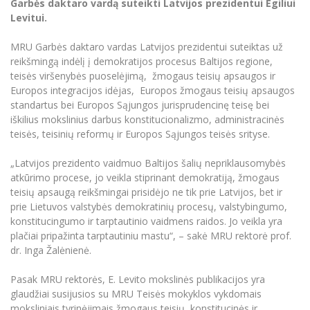
Renginių kalendorius
Garbės daktaro vardą suteikti Latvijos prezidentui Egiliui
Universiteto teatras
Neformaliuoju ir (ar) savišvietos būdu įgytų
Erasmus+ mobilumas praktikoms (SMP)
Partnerystės
Emocinė gerovė
Mokslo laboratorijos
Levitui.
kompetencijų vertinimas ir pripažinimas
Veiklos dokumentai
Sūduvos akademija
Tinklalaidės
MRU pop vokalinis ansamblis (vadovas Artūras
Kitos galimybės
Azijos centras
Bakalauro studijos
Žmogaus, aplinkos ir technologijų (HET) siste
Novikas)
MRU Garbės daktaro vardas Latvijos prezidentui suteiktas už
Studijų organizavimas
Akademinė etika
reikšmingą indėlį į demokratijos procesus Baltijos regione,
Magistrantūros studijos
Vilniaus Karaliaus Sedžiongo institutas
MRU merginų choras
Doktorantūra
teisės viršenybės puoselėjimą, žmogaus teisių apsaugos ir
Darbas MRU
Vadovų MBA
Europos integracijos idėjas, Europos žmogaus teisių apsaugos
Frankofoniškų šalių studijų centras
Švietimo ir kultūros vadovų MPA
Projektai
standartus bei Europos Sąjungos jurisprudencinę teisę bei
Universiteto simbolika
iškilius mokslinius darbus konstitucionalizmo, administracinės
Teisės LL.M.
Akademinė leidyba
teisės, teisinių reformų ir Europos Sąjungos teisės srityse.
Atributika
Papildomosios studijos
Pedagogų rengimas
Mokymų LAB
„Latvijos prezidento vaidmuo Baltijos šalių nepriklausomybės
Naujienos
atkūrimo procese, jo veikla stiprinant demokratiją, žmogaus
Doktorantūros studijos
Mokslo naujienos
teisių apsaugą reikšmingai prisidėjo ne tik prie Latvijos, bet ir
Tarptautiškumas
Profesinės bakalauro studijos
prie Lietuvos valstybės demokratinių procesų, valstybingumo,
Personalo valdymo centras
Kasmetiniai mokslo renginiai
konstitucingumo ir tarptautinio vaidmens raidos. Jo veikla yra
Studentams
Darnus vystymasis
Privačių interesų deklaravimas
plačiai pripažinta tarptautiniu mastu“, – sakė MRU rektorė prof.
Informacija naujiems darbuotojams
Darbuotojams
Studentams
dr. Inga Žalėnienė.
Privatumo politika
Studijų Moodle (studijų vykdymui)
Darbuotojams
Partnerystės
Pasak MRU rektorės, E. Levito mokslinės publikacijos yra
Negalia ir individualieji poreikiai
Darbuotojų Moodle (kompetencijų tobulinimui)
glaudžiai susijusios su MRU Teisės mokyklos vykdomais
Partnerystės
Studijų tvarkaraštis
Azijos centras
moksliniais tyrinėjimais žmogaus teisių, konstitucinės ir
Viešai skelbiama informacija