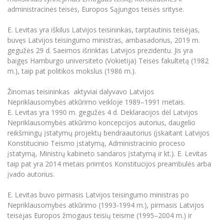
administracinės teisės, Europos Sąjungos teisės srityse.
Informacinė sistema "Studijos"
Azijos centras
Vilniaus Karaliaus Sedžiongo institutas
Parama Ukrainai
Darbuotojų elektroninis paštas
E. Levitas yra iškilus Latvijos teisininkas, tarptautinis teisėjas,
Vilniaus Karaliaus Sedžiongo institutas
Frankofoniškų šalių studijų centras
Daugiafaktorinė autentifikacija universiteto
Civilinė sauga
buvęs Latvijos teisingumo ministras, ambasadorius, 2019 m.
darbuotojams (MFA)
gegužės 29 d. Saeimos išrinktas Latvijos prezidentu. Jis yra
Frankofoniškų šalių studijų centras
Mokslininkų profiliai "CRIS"
Korupcijos prevencija
baigęs Hamburgo universiteto (Vokietija) Teisės fakultetą (1982
m.), taip pat politikos mokslus (1986 m.).
Bendruomenės gerovė
Darbuotojų kvalifikacijos kėlimas
Žinomas teisininkas aktyviai dalyvavo Latvijos
MRU norminių teisės aktų duomenų bazė
Nepriklausomybės atkūrimo veikloje 1989–1991 metais.
E. Levitas yra 1990 m. gegužės 4 d. Deklaracijos dėl Latvijos
Intranetas
Nepriklausomybės atkūrimo koncepcijos autorius, daugelio
eDVS
reikšmingų įstatymų projektų bendraautorius (įskaitant Latvijos
Microsoft Office 365
Konstitucinio Teismo įstatymą, Administracinio proceso
įstatymą, Ministrų kabineto sandaros įstatymą ir kt.). E. Levitas
MRU mobilios programėlės
taip pat yra 2014 metais priimtos Konstitucijos preambulės arba
Pagalbos sistema
įvado autorius.
Profesinė sąjunga
E. Levitas buvo pirmasis Latvijos teisingumo ministras po
Kontaktų paieška
Nepriklausomybės atkūrimo (1993-1994 m.), pirmasis Latvijos
teisėjas Europos žmogaus teisių teisme (1995–2004 m.) ir