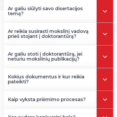
Darbuotojų kvalifikacijos kėlimas
Ar galiu siūlyti savo disertacijos
MRU norminių teisės aktų duomenų bazė
temą?
Intranetas
eDVS
Ar reikia susirasti mokslinį vadovą
Microsoft Office 365
prieš stojant į doktorantūrą?
MRU mobilios programėlės
Pagalbos sistema
Ar galiu stoti į doktorantūrą, jei
Profesinė sąjunga
neturiu mokslinių publikacijų?
Kontaktų paieška
Kokius dokumentus ir kur reikia
pateikti?
Kaip vyksta priėmimo procesas?