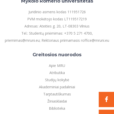
Mykolo Romerio universitetas
Juridinio asmens kodas 111951726
PVM mokėtojo kodas LT119517219
Adresas: Ateities g. 20, LT-08303 Vilnius
Tel.: Studentų priėmimas: +370 5 271 4700,
priemimas@mruni.eu; Rektoriaus priimamasis roffice@mruni.eu
Greitosios nuorodos
Apie MRU
Atributika
Studijų kokybė
Akademiniai padaliniai
Tarptautiškumas
Žiniasklaidai
Biblioteka