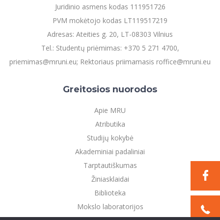
Juridinio asmens kodas 111951726
PVM mokėtojo kodas LT119517219
Adresas: Ateities g. 20, LT-08303 Vilnius
Tel.: Studentų priėmimas: +370 5 271 4700,
priemimas@mruni.eu; Rektoriaus priimamasis roffice@mruni.eu
Greitosios nuorodos
Apie MRU
Atributika
Studijų kokybė
Akademiniai padaliniai
Tarptautiškumas
Žiniasklaidai
Biblioteka
Mokslo laboratorijos