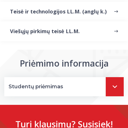
Darbuotojų kvalifikacijos kėlimas
Teisė ir technologijos LL.M. (anglų k.)
MRU norminių teisės aktų duomenų bazė
Intranetas
eDVS
Viešųjų pirkimų teisė LL.M.
Microsoft Office 365
MRU mobilios programėlės
Pagalbos sistema
Profesinė sąjunga
Priėmimo informacija
Kontaktų paieška
Studentų priėmimas
Turi klausimų? Susisiek!