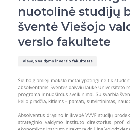
nuotolinė studijų 
šventė Viešojo val
verslo fakultete
Viešojo valdymo ir verslo fakultetas
Šie baigiamieji mokslo metai ypatingi ne tik stud
absolventams. Šventės dalyvių laukė Universiteto re
programa ir nuoširdūs sveikinimai. Su svarbia švent
kelio pradžia, kitiems – pamatų sutvirtinimas, naudo
Absolventus drąsino ir įkvėpė VVVF studijų prodekan
strateginio valdymo instituto direktorius prof. 
ekonomikos instituto direktorė dr. Lina Volodzkienė