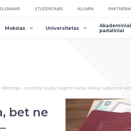
SLEIVIAMS
STUDENTAMS
ALUMNI
PARTNERI
Akademinia
Mokslas
Universitetas
padaliniai
u iškilminga – nuotolinė studijų baigimo šventė Viešojo valdymo ir vers
a, bet ne
–