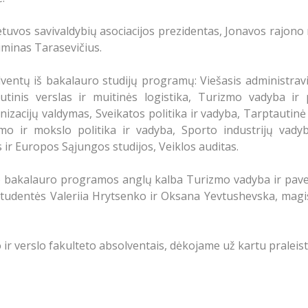
 Lietuvos savivaldybių asociacijos prezidentas, Jonavos rajo
iminas Tarasevičius.
lventų iš bakalauro studijų programų: Viešasis administra
utinis verslas ir muitinės logistika, Turizmo vadyba ir 
izacijų valdymas, Sveikatos politika ir vadyba, Tarptautinė
timo ir mokslo politika ir vadyba, Sporto industrijų vad
ir Europos Sąjungos studijos, Veiklos auditas.
 bakalauro programos anglų kalba Turizmo vadyba ir pave
tudentės Valeriia Hrytsenko ir Oksana Yevtushevska, mag
ir verslo fakulteto absolventais, dėkojame už kartu praleist