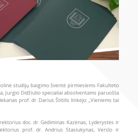
olinė studijų baigimo šventė pirmiesiems Fakulteto
a, Jurgio Didžiulio specialiai absolventams paruošta
nas prof. dr. Darius Štitilis linkėjo: „Vieniems tai
irektorius doc. dr. Gediminas Kazėnas, Lyderystės ir
ektorius prof. dr. Andrius Stasiukynas, Verslo ir