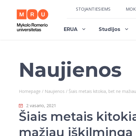
STOJANTIESIEMS
MOK
ERUA
Studijos
Naujienos
Homepage
/
Naujienos
/
Šiais metais kitokia, bet ne mažia
2 vasario, 2021
Šiais metais kitoki
mažiau iškilminga 