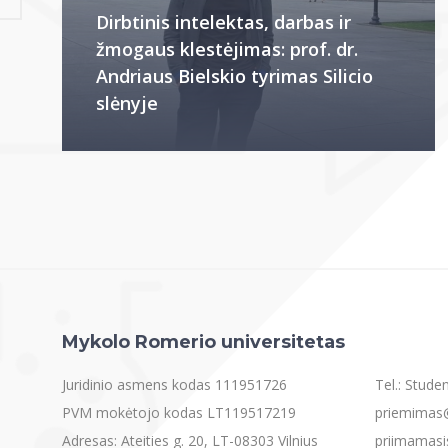
Dirbtinis intelektas, darbas ir
žmogaus klestėjimas: prof. dr.
Andriaus Bielskio tyrimas Silicio
slėnyje
Mykolo Romerio universitetas
Juridinio asmens kodas 111951726
Tel.: Stud
PVM mokėtojo kodas LT119517219
priemimas@
Adresas: Ateities g. 20, LT-08303 Vilnius
priimamasi