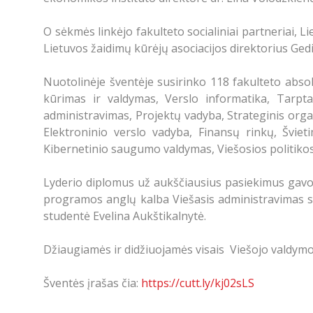
O sėkmės linkėjo fakulteto socialiniai partneriai,
Lietuvos žaidimų kūrėjų asociacijos direktorius Ged
Nuotolinėje šventėje susirinko 118 fakulteto abso
kūrimas ir valdymas, Verslo informatika, Tarpta
administravimas, Projektų vadyba, Strateginis organ
Elektroninio verslo vadyba, Finansų rinkų, Švie
Kibernetinio saugumo valdymas, Viešosios politikos 
Lyderio diplomus už aukščiausius pasiekimus gavo
programos anglų kalba Viešasis administravimas s
studentė Evelina Aukštikalnytė.
Džiaugiamės ir didžiuojamės visais Viešojo valdymo 
Šventės įrašas čia:
https://cutt.ly/kj02sLS