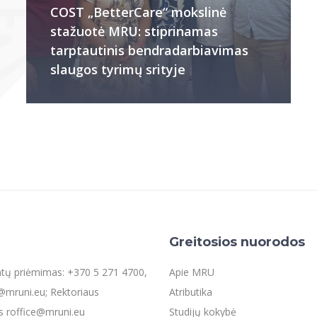
COST „BetterCare“ mokslinė
stažuotė MRU: stiprinamas
tarptautinis bendradarbiavimas
slaugos tyrimų srityje
Greitosios nuorodos
entų priėmimas: +370 5 271 4700,
Apie MRU
mruni.eu; Rektoriaus
Atributika
s roffice@mruni.eu
Studijų kokybė