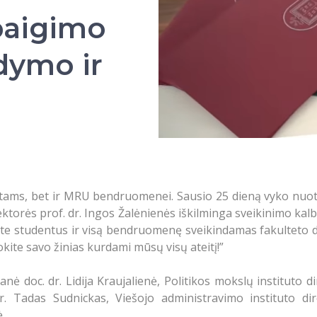
baigimo
dymo ir
entams, bet ir MRU bendruomenei. Sausio 25 dieną vyko nuot
ktorės prof. dr. Ingos Žalėnienės iškilminga sveikinimo kalb
e studentus ir visą bendruomenę sveikindamas fakulteto deka
kite savo žinias kurdami mūsų visų ateitį!”
ė doc. dr. Lidija Kraujalienė, Politikos mokslų instituto d
dr. Tadas Sudnickas, Viešojo administravimo instituto dir
.