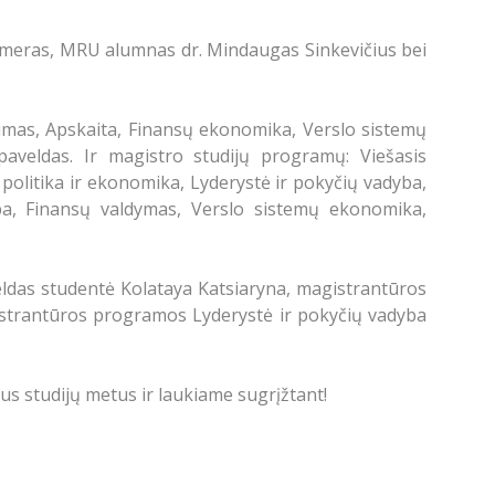
no meras, MRU alumnas dr. Mindaugas Sinkevičius bei
vimas, Apskaita, Finansų ekonomika, Verslo sistemų
paveldas. Ir magistro studijų programų: Viešasis
 politika ir ekonomika, Lyderystė ir pokyčių vadyba,
yba, Finansų valdymas, Verslo sistemų ekonomika,
ldas studentė Kolataya Katsiaryna, magistrantūros
istrantūros programos Lyderystė ir pokyčių vadyba
us studijų metus ir laukiame sugrįžtant!