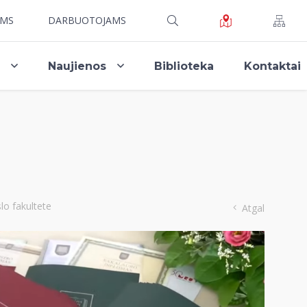
AMS
DARBUOTOJAMS
i
Naujienos
Biblioteka
Kontaktai
lo fakultete
Atgal