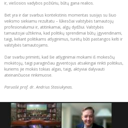
ir, viešosios vadybos požiūriu, būtų gana realios.
Informacinė sistema "Studijos"
Azijos centras
Vilniaus Karaliaus Sedžiongo institutas
Parama Ukrainai
Darbuotojų elektroninis paštas
Bet yra ir dar svarbus kontekstinis momentas susijęs su šiuo
Vilniaus Karaliaus Sedžiongo institutas
Frankofoniškų šalių studijų centras
veiksmo siekiamu rezultatu – lūkesčiai valstybės tarnautojų
Daugiafaktorinė autentifikacija universiteto
Civilinė sauga
darbuotojams (MFA)
profesionalumui ir, atitinkamai, algų dydžiui. Valstybės
Frankofoniškų šalių studijų centras
tarnautojai užtikrina, kad politikų sprendimai būtų įgyvendinami,
Mokslininkų profiliai "CRIS"
Korupcijos prevencija
taigi, keliant politikams atlyginimus, turėtų būti pastangos kelti ir
Bendruomenės gerovė
valstybės tarnautojams.
Darbuotojų kvalifikacijos kėlimas
Dar svarbu priminti, kad šie atlyginimai mokami iš mokesčių
MRU norminių teisės aktų duomenų bazė
mokėtojų, taigi paraginčiau gyventojus atsakingai rinkti politikus,
Intranetas
kuriems jie mokės tokias algas, taigi, aktyviai dalyvauti
eDVS
ateinančiuose rinkimuose.
Microsoft Office 365
Paruošė prof. dr. Andrius Stasiukynas.
MRU mobilios programėlės
Pagalbos sistema
Profesinė sąjunga
Kontaktų paieška