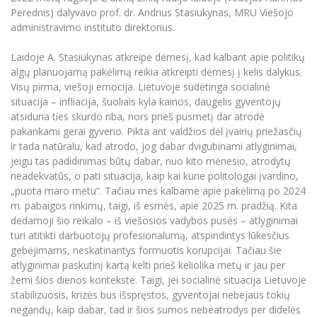
Renginių kalendorius
Universiteto teatras
Neformaliuoju ir (ar) savišvietos būdu įgytų
Erasmus+ mobilumas praktikoms (SMP)
Partnerystės
Perednis) dalyvavo prof. dr. Andrius Stasiukynas, MRU Viešojo
Emocinė gerovė
Mokslo laboratorijos
kompetencijų vertinimas ir pripažinimas
Veiklos dokumentai
Sūduvos akademija
administravimo instituto direktorius.
Tinklalaidės
MRU pop vokalinis ansamblis (vadovas Artūras
Kitos galimybės
Azijos centras
Bakalauro studijos
Žmogaus, aplinkos ir technologijų (HET) siste
Novikas)
Studijų organizavimas
Akademinė etika
Laidoje A. Stasiukynas atkreipė dėmesį, kad kalbant apie politikų
Magistrantūros studijos
Vilniaus Karaliaus Sedžiongo institutas
algų planuojamą pakėlimą reikia atkreipti dėmesį į kelis dalykus.
MRU merginų choras
Doktorantūra
Darbas MRU
Vadovų MBA
Visų pirma, viešoji emocija. Lietuvoje sudėtinga socialinė
Frankofoniškų šalių studijų centras
situacija – infliacija, šuoliais kyla kainos, daugelis gyventojų
Švietimo ir kultūros vadovų MPA
Projektai
Universiteto simbolika
atsiduria ties skurdo riba, nors prieš pusmetį dar atrodė
Teisės LL.M.
pakankami gerai gyveno. Pikta ant valdžios dėl įvairių priežasčių
Akademinė leidyba
Atributika
Papildomosios studijos
ir tada natūralu, kad atrodo, jog dabar dvigubinami atlyginimai,
jeigu tas padidinimas būtų dabar, nuo kito mėnesio, atrodytų
Pedagogų rengimas
Mokymų LAB
Naujienos
neadekvatūs, o pati situacija, kaip kai kurie politologai įvardino,
Doktorantūros studijos
„puota maro metu“. Tačiau mes kalbame apie pakėlimą po 2024
Mokslo naujienos
Tarptautiškumas
Profesinės bakalauro studijos
m. pabaigos rinkimų, taigi, iš esmės, apie 2025 m. pradžią. Kita
Personalo valdymo centras
dedamoji šio reikalo – iš viešosios vadybos pusės – atlyginimai
Kasmetiniai mokslo renginiai
Studentams
Darnus vystymasis
Privačių interesų deklaravimas
turi atitikti darbuotojų profesionalumą, atspindintys lūkesčius
gebėjimams, neskatinantys formuotis korupcijai. Tačiau šie
Informacija naujiems darbuotojams
Darbuotojams
Studentams
Privatumo politika
atlyginimai paskutinį kartą kelti prieš keliolika metų ir jau per
Studijų Moodle (studijų vykdymui)
žemi šios dienos kontekste. Taigi, jei socialinė situacija Lietuvoje
Darbuotojams
Partnerystės
Negalia ir individualieji poreikiai
Darbuotojų Moodle (kompetencijų tobulinimui)
stabilizuosis, krizės bus išspręstos, gyventojai nebejaus tokių
negandų, kaip dabar, tad ir šios sumos nebeatrodys per didelės
Partnerystės
Studijų tvarkaraštis
Azijos centras
Viešai skelbiama informacija