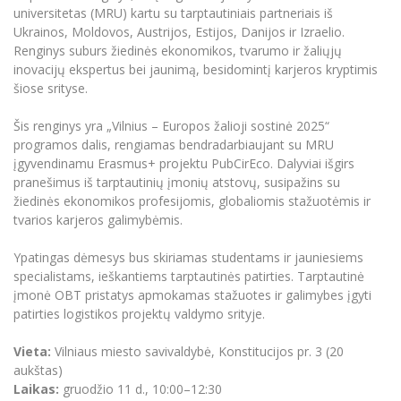
Renginių kalendorius
Universiteto teatras
Neformaliuoju ir (ar) savišvietos būdu įgytų
Erasmus+ mobilumas praktikoms (SMP)
Partnerystės
universitetas (MRU) kartu su tarptautiniais partneriais iš
Emocinė gerovė
Mokslo laboratorijos
kompetencijų vertinimas ir pripažinimas
Veiklos dokumentai
Ukrainos, Moldovos, Austrijos, Estijos, Danijos ir Izraelio.
Sūduvos akademija
Tinklalaidės
MRU pop vokalinis ansamblis (vadovas Artūras
Kitos galimybės
Azijos centras
Renginys suburs žiedinės ekonomikos, tvarumo ir žaliųjų
Bakalauro studijos
Žmogaus, aplinkos ir technologijų (HET) siste
Novikas)
Studijų organizavimas
Akademinė etika
inovacijų ekspertus bei jaunimą, besidomintį karjeros kryptimis
Magistrantūros studijos
Vilniaus Karaliaus Sedžiongo institutas
šiose srityse.
MRU merginų choras
Doktorantūra
Darbas MRU
Vadovų MBA
Frankofoniškų šalių studijų centras
Šis renginys yra „Vilnius – Europos žalioji sostinė 2025“
Švietimo ir kultūros vadovų MPA
Projektai
Universiteto simbolika
programos dalis, rengiamas bendradarbiaujant su MRU
Teisės LL.M.
įgyvendinamu Erasmus+ projektu PubCirEco. Dalyviai išgirs
Akademinė leidyba
Atributika
pranešimus iš tarptautinių įmonių atstovų, susipažins su
Papildomosios studijos
žiedinės ekonomikos profesijomis, globaliomis stažuotėmis ir
Pedagogų rengimas
Mokymų LAB
Naujienos
tvarios karjeros galimybėmis.
Doktorantūros studijos
Mokslo naujienos
Tarptautiškumas
Ypatingas dėmesys bus skiriamas studentams ir jauniesiems
Profesinės bakalauro studijos
Personalo valdymo centras
specialistams, ieškantiems tarptautinės patirties. Tarptautinė
Kasmetiniai mokslo renginiai
Studentams
Darnus vystymasis
Privačių interesų deklaravimas
įmonė OBT pristatys apmokamas stažuotes ir galimybes įgyti
patirties logistikos projektų valdymo srityje.
Informacija naujiems darbuotojams
Darbuotojams
Studentams
Privatumo politika
Studijų Moodle (studijų vykdymui)
Vieta:
Vilniaus miesto savivaldybė, Konstitucijos pr. 3 (20
Darbuotojams
Partnerystės
Negalia ir individualieji poreikiai
Darbuotojų Moodle (kompetencijų tobulinimui)
aukštas)
Laikas:
gruodžio 11 d., 10:00–12:30
Partnerystės
Studijų tvarkaraštis
Azijos centras
Viešai skelbiama informacija