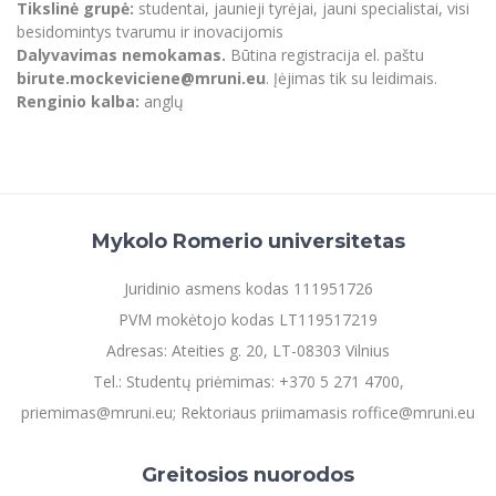
Tikslinė grupė:
studentai, jaunieji tyrėjai, jauni specialistai, visi
Informacinė sistema "Studijos"
besidomintys tvarumu ir inovacijomis
Azijos centras
Vilniaus Karaliaus Sedžiongo institutas
Parama Ukrainai
Darbuotojų elektroninis paštas
Dalyvavimas nemokamas.
Būtina registracija el. paštu
Vilniaus Karaliaus Sedžiongo institutas
birute.mockeviciene@mruni.eu
. Įėjimas tik su leidimais.
Frankofoniškų šalių studijų centras
Daugiafaktorinė autentifikacija universiteto
Civilinė sauga
Renginio kalba:
anglų
darbuotojams (MFA)
Frankofoniškų šalių studijų centras
Mokslininkų profiliai "CRIS"
Korupcijos prevencija
Bendruomenės gerovė
Darbuotojų kvalifikacijos kėlimas
MRU norminių teisės aktų duomenų bazė
Mykolo Romerio universitetas
Intranetas
eDVS
Juridinio asmens kodas 111951726
Microsoft Office 365
PVM mokėtojo kodas LT119517219
MRU mobilios programėlės
Adresas: Ateities g. 20, LT-08303 Vilnius
Pagalbos sistema
Tel.: Studentų priėmimas: +370 5 271 4700,
Profesinė sąjunga
priemimas@mruni.eu; Rektoriaus priimamasis roffice@mruni.eu
Kontaktų paieška
Greitosios nuorodos