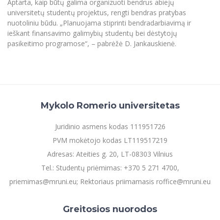
Aptarta, kaip būtų galima organizuoti bendrus abiejų
Informacinė sistema "Studijos"
universitetų studentų projektus, rengti bendras pratybas
Azijos centras
Vilniaus Karaliaus Sedžiongo institutas
Parama Ukrainai
nuotoliniu būdu. „Planuojama stiprinti bendradarbiavimą ir
Darbuotojų elektroninis paštas
ieškant finansavimo galimybių studentų bei dėstytojų
Vilniaus Karaliaus Sedžiongo institutas
Frankofoniškų šalių studijų centras
Daugiafaktorinė autentifikacija universiteto
Civilinė sauga
pasikeitimo programose“, – pabrėžė D. Jankauskienė.
darbuotojams (MFA)
Frankofoniškų šalių studijų centras
Mokslininkų profiliai "CRIS"
Korupcijos prevencija
Bendruomenės gerovė
Darbuotojų kvalifikacijos kėlimas
MRU norminių teisės aktų duomenų bazė
Mykolo Romerio universitetas
Intranetas
Juridinio asmens kodas 111951726
eDVS
PVM mokėtojo kodas LT119517219
Microsoft Office 365
Adresas: Ateities g. 20, LT-08303 Vilnius
MRU mobilios programėlės
Tel.: Studentų priėmimas: +370 5 271 4700,
Pagalbos sistema
priemimas@mruni.eu; Rektoriaus priimamasis roffice@mruni.eu
Profesinė sąjunga
Kontaktų paieška
Greitosios nuorodos