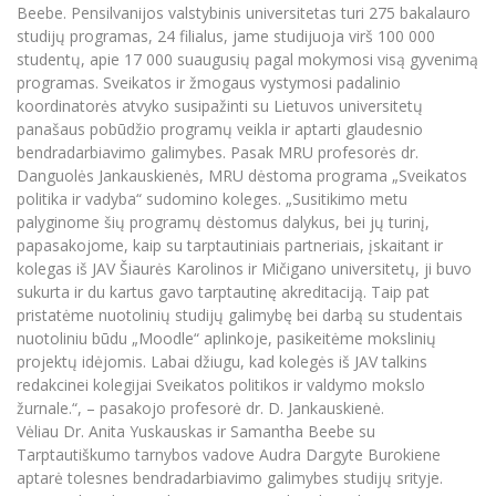
Renginių kalendorius
Universiteto teatras
Neformaliuoju ir (ar) savišvietos būdu įgytų
Beebe. Pensilvanijos valstybinis universitetas turi 275 bakalauro
Erasmus+ mobilumas praktikoms (SMP)
Partnerystės
Emocinė gerovė
Mokslo laboratorijos
kompetencijų vertinimas ir pripažinimas
Veiklos dokumentai
studijų programas, 24 filialus, jame studijuoja virš 100 000
Sūduvos akademija
Tinklalaidės
MRU pop vokalinis ansamblis (vadovas Artūras
Kitos galimybės
studentų, apie 17 000 suaugusių pagal mokymosi visą gyvenimą
Azijos centras
Bakalauro studijos
Žmogaus, aplinkos ir technologijų (HET) siste
Novikas)
Studijų organizavimas
Akademinė etika
programas. Sveikatos ir žmogaus vystymosi padalinio
Magistrantūros studijos
Vilniaus Karaliaus Sedžiongo institutas
koordinatorės atvyko susipažinti su Lietuvos universitetų
MRU merginų choras
Doktorantūra
Darbas MRU
panašaus pobūdžio programų veikla ir aptarti glaudesnio
Vadovų MBA
Frankofoniškų šalių studijų centras
bendradarbiavimo galimybes. Pasak MRU profesorės dr.
Švietimo ir kultūros vadovų MPA
Projektai
Universiteto simbolika
Danguolės Jankauskienės, MRU dėstoma programa „Sveikatos
Teisės LL.M.
politika ir vadyba“ sudomino koleges. „Susitikimo metu
Akademinė leidyba
Atributika
palyginome šių programų dėstomus dalykus, bei jų turinį,
Papildomosios studijos
papasakojome, kaip su tarptautiniais partneriais, įskaitant ir
Pedagogų rengimas
Mokymų LAB
Naujienos
kolegas iš JAV Šiaurės Karolinos ir Mičigano universitetų, ji buvo
Doktorantūros studijos
sukurta ir du kartus gavo tarptautinę akreditaciją. Taip pat
Mokslo naujienos
Tarptautiškumas
pristatėme nuotolinių studijų galimybę bei darbą su studentais
Profesinės bakalauro studijos
Personalo valdymo centras
nuotoliniu būdu „Moodle“ aplinkoje, pasikeitėme mokslinių
Kasmetiniai mokslo renginiai
Studentams
Darnus vystymasis
projektų idėjomis. Labai džiugu, kad kolegės iš JAV talkins
Privačių interesų deklaravimas
redakcinei kolegijai Sveikatos politikos ir valdymo mokslo
Informacija naujiems darbuotojams
Darbuotojams
Studentams
Privatumo politika
žurnale.“, – pasakojo profesorė dr. D. Jankauskienė.
Studijų Moodle (studijų vykdymui)
Vėliau Dr. Anita Yuskauskas ir Samantha Beebe su
Darbuotojams
Partnerystės
Negalia ir individualieji poreikiai
Tarptautiškumo tarnybos vadove Audra Dargyte Burokiene
Darbuotojų Moodle (kompetencijų tobulinimui)
aptarė tolesnes bendradarbiavimo galimybes studijų srityje.
Partnerystės
Studijų tvarkaraštis
Azijos centras
Viešai skelbiama informacija