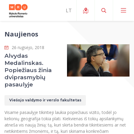
Naujienos
Apie ERUA
26 rugsėjo, 2018
Naujienos ir renginiai
Mano studijos
Alvydas
Medalinskas.
Galimybės
Studijų organizavimas ir aplinka
MOin – MRU Mokslo ir inovacijų savaitė
Popiežiaus žinia
Komanda ir kontaktai
dviprasmybių
Finansai
Studijų kokybė
Mokslo programos
Apie MRU
pasaulyje
Studentų organizacijos
Studijų programos
Mokslininkų profiliai "CRIS"
Rektorės žodis
Teisės mokykla
Viešojo valdymo ir verslo fakultetas
Studentų namai
Tarptautiniai mainai
Mokslinės veiklos skatinimo fondas
Struktūra
Viešojo saugumo akademija
Pranešimai spaudai
Visame pasaulyje tikintieji laukia popiežiaus vizito, todėl jo
Estetinis ugdymas
Studentams
Skaitmeniniai ženkliukai
Tarptautinių ekspertų tinklas
Reitingai
kelionių geografija tokia plati. Kiekvienas iš tokių apsilankymų
Žmogaus ir visuomenės studijų fakultetas
Ekspertų sąrašas
Dokumentai reglamentuojantys studijas
Pramoginių šokių kolektyvas ,,Bolero”
atneša vis naują žinią: tą, kuri skirta bendrai tikintiesiems ar net
Darbuotojams
Erasmus+ mobilumas studijoms (SMS)
Karjeros centras
Atitikties mokslinių tyrimų etikai komitetas
Universiteto garbės nariai
netikintiems žmonėms, ir tą, kuri skiriama konkrečiam
Viešojo valdymo ir verslo fakultetas