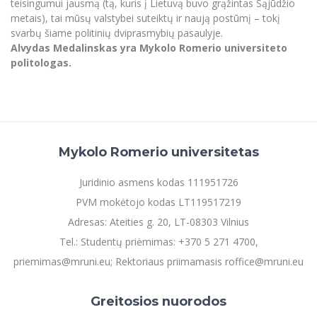
teisingumui jausmą (tą, kuris į Lietuvą buvo grąžintas Sąjūdžio
metais), tai mūsų valstybei suteiktų ir naują postūmį – tokį
svarbų šiame politinių dviprasmybių pasaulyje.
Alvydas Medalinskas yra Mykolo Romerio universiteto
politologas.
Mykolo Romerio universitetas
Juridinio asmens kodas 111951726
PVM mokėtojo kodas LT119517219
Adresas: Ateities g. 20, LT-08303 Vilnius
Tel.: Studentų priėmimas: +370 5 271 4700,
priemimas@mruni.eu; Rektoriaus priimamasis roffice@mruni.eu
Greitosios nuorodos