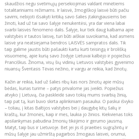
skaudžios negu svetimųjų persekiojimas valdant minėtiems
totalitariniams režimams. Ir laisvė, žmogiškoji laisvė būti pačiu
savimi, nebijoti išsakyti kritiką savo šalies įtakingiausiems bei
žinoti, kad už tai savo šalyje nenukentėsi, yra dar viena labai
svarbi laisvės fenomeno dalis. Šalyje, kur tiek daug kalbama apie
valstybės ir tautos laisvę, turi būti aiškiai suvokiama, kad asmens
laisvė yra neatsiejama bendros LAISVĖS sampratos dalis. Tik
taip galime jaustis būti pašaukti kartu kurti teisingą ir brolišką
visuomenę, apie kurią savo žodyje Lietuvai kalbėjo ir popiežius
Pranciškus. Žinoma, visų šių vidinių Lietuvos valstybės gyvenimo
niuansų Šventasis Tėvas nežino, ir vargu ar reikia, kad žinotų.
Kažin ar reikia, kad už šalies ribų kas nors žinotų apie mūsų
bėdas, kurias turime – patys privalome jas įveikti. Popiežius
atvyko Į Lietuvą, čia paskleidė savo tokią mums svarbią žinią,
taip pat tą, kuri buvo skirta aplinkiniam pasauliui. O paskui išvyko
– toliau, į kitas Baltijos valstybes bei į daugybę kitų šalių ir
kraštų, kur žmonės, kaip ir mes, laukia jo žinios. Kiekvienas toks
apsilankymas pabudina žmonių tikėjimo ir gerumo jausmą.
Matyt, taip bus ir Lietuvoje. Bet jei jis iš praeities sugrąžintų ir
mūsų šalyje jau užmirštą pagarbos žmogaus laisvei, orumui,