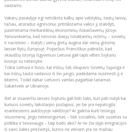
vaistams.
Vakarų pasaulyje irgi netrūksta kalbų apie valstybių, tautų laisvę,
tačiau, atsiradus agresoriui, pritrūkstama valios jį stabdyti,
pasimetama merkantilinių ekonominių išskaičiavimų jūroje.
Nesuvokiama, kad nenoras dviejų totalitarinių režimų – sovietų
ir nacistinio – statyti į vieną gretą augina dar vieną grėsmę
laisvei Rytų Europoje. Popiežius Pranciškus pabrėžė, kad
skaudžią istoriją išgyvenusi Lietuva gali tapti vilties švyturiu
kovoje su neteisybe.
Tokia Lietuva ir buvo, kai mūsų šalį okupavo Sovietų Sąjunga ir
kai mūsų tauta vadavosi iš šio jungo, padėdama nusimesti jį ir
kitiems. Todėl dabar Lietuvos vardas pagarbiai tariamas
Sakartvele ar Ukrainoje.
Bet ar visaverčiu laisvės švyturiu gali būti šalis, kuri pati nutyli kai
kuriuos sovietų laikotarpio puslapius, jei šie yra nepatogūs
esantiesiems aukštojoje valdžioje? Ar galima kurti teisingą
visuomenę, jeigu neteisingumas – tiek socialinis, tiek susietas su
politika ir teisėsauga – taip bado akis? Ar ne čia slypi emigracijos
iš savo šalies priežastys, kurios ne vienam yra ne mažiau