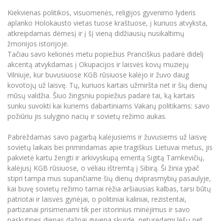
Informacinė sistema "Studijos"
Kiekvienas politikos, visuomenės, religijos gyvenimo lyderis
Azijos centras
Vilniaus Karaliaus Sedžiongo institutas
Parama Ukrainai
aplanko Holokausto vietas tuose kraštuose, į kuriuos atvyksta,
Darbuotojų elektroninis paštas
atkreipdamas dėmesį ir į šį vieną didžiausių nusikaltimų
Vilniaus Karaliaus Sedžiongo institutas
Frankofoniškų šalių studijų centras
Daugiafaktorinė autentifikacija universiteto
Civilinė sauga
žmonijos istorijoje.
darbuotojams (MFA)
Frankofoniškų šalių studijų centras
Tačiau savo kelionės metu popiežius Pranciškus padarė didelį
Mokslininkų profiliai "CRIS"
Korupcijos prevencija
akcentą atvykdamas į Okupacijos ir laisvės kovų muziejų
Bendruomenės gerovė
Vilniuje, kur buvusiuose KGB rūsiuose kalėjo ir žuvo daug
kovotojų už laisvę. Tų, kuriuos kartais užmiršta net ir šių dienų
Darbuotojų kvalifikacijos kėlimas
mūsų valdžia. Šiuo žingsniu popiežius padarė tai, ką kartais
MRU norminių teisės aktų duomenų bazė
sunku suvokti kai kuriems dabartiniams Vakarų politikams: savo
Intranetas
požiūriu jis sulygino nacių ir sovietų režimo aukas.
eDVS
Pabrėždamas savo pagarbą kalėjusiems ir žuvusiems už laisvę
Microsoft Office 365
sovietų laikais bei primindamas apie tragiškus Lietuvai metus, jis
MRU mobilios programėlės
pakvietė kartu žengti ir arkivyskupą emeritą Sigitą Tamkevičių,
kalėjusį KGB rūsiuose, o vėliau ištremtą į Sibirą. Ši žinia ypač
Pagalbos sistema
stipri tampa mus supančiame šių dienų dviprasmybių pasaulyje,
Profesinė sąjunga
kai buvę sovietų režimo tarnai rėžia aršiausias kalbas, tarsi būtų
Kontaktų paieška
patriotai ir laisvės gynėjai, o politiniai kaliniai, rezistentai,
partizanai prisimenami tik per istorinius minėjimus ir savo
paskutines dienas dažnai gyvena skurde, neturėdami lėšų net