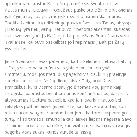
Renginių kalendorius
Universiteto teatras
Neformaliuoju ir (ar) savišvietos būdu įgytų
aplankomam kraštui. Kokią žinią atnešė šis Šventojo Tėvo
Erasmus+ mobilumas praktikoms (SMP)
Partnerystės
Emocinė gerovė
Mokslo laboratorijos
kompetencijų vertinimas ir pripažinimas
Veiklos dokumentai
vizitas mums, Lietuvai? Popiežiaus paskelbtoje žinioje kiekvienas
Sūduvos akademija
Tinklalaidės
MRU pop vokalinis ansamblis (vadovas Artūras
Kitos galimybės
gali išgirsti tai, kas yra žmogiškai svarbu asmeniškai mums.
Azijos centras
Bakalauro studijos
Žmogaus, aplinkos ir technologijų (HET) siste
Novikas)
Studijų organizavimas
Akademinė etika
Todėl aiškinimų, ką reikšmingo pasakė Šventasis Tėvas, atvykęs
Magistrantūros studijos
Vilniaus Karaliaus Sedžiongo institutas
į Lietuvą, yra tiek įvairių. Bet buvo ir bendras akcentas, susietas
MRU merginų choras
Doktorantūra
Darbas MRU
su laisvės vertybe. Jis išaiškėjo dar popiežiaus Pranciškaus vizito
Vadovų MBA
Frankofoniškų šalių studijų centras
išvakarėse, kai buvo paskelbtas jo kreipimasis į Baltijos šalių
Švietimo ir kultūros vadovų MPA
Projektai
Universiteto simbolika
gyventojus.
Teisės LL.M.
Akademinė leidyba
Atributika
Jame Šventasis Tėvas pažymėjo, kad ši kelionė į Lietuvą, Latviją
Papildomosios studijos
ir Estiją sutampa su mūsų valstybių nepriklausomybės
Pedagogų rengimas
Mokymų LAB
Naujienos
šimtmečiu, todėl jos metu bus pagerbti visi tie, kurių praeityje
Doktorantūros studijos
sudėtos aukos atnešė šių dienų laisvę. Taigi popiežius
Mokslo naujienos
Tarptautiškumas
Pranсiškus, kuris visame pasaulyje žinomas visų pirma kaip
Profesinės bakalauro studijos
Personalo valdymo centras
žmogiškai paprastas bei atjaučiantis kenčiančiuosius, dar prieš
Kasmetiniai mokslo renginiai
Studentams
Darnus vystymasis
atvykdamas į Lietuvą paskelbė, kad jam svarbi ir tautos bei
Privačių interesų deklaravimas
valstybės politinė laisvė. Jis pabrėžė, kad laisvė yra turtas, kurį
Informacija naujiems darbuotojams
Darbuotojams
Studentams
Privatumo politika
reikia nuolat saugoti ir perduoti naujoms kartoms kaip brangų
Studijų Moodle (studijų vykdymui)
turtą, ir kad tamsos, smurto laikais laisvės liepsna negęsta. Savo
Darbuotojams
Partnerystės
Negalia ir individualieji poreikiai
kreipimesi popiežius pareiškė, kad vizito metu Baltijos šalyse jis
Darbuotojų Moodle (kompetencijų tobulinimui)
pagerbs visas aukas, kurios atnešė tą laisvę.
Partnerystės
Studijų tvarkaraštis
Azijos centras
Viešai skelbiama informacija