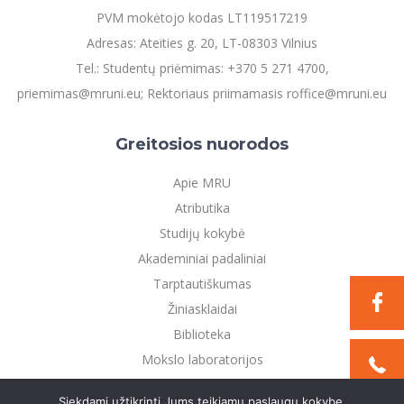
PVM mokėtojo kodas LT119517219
Adresas: Ateities g. 20, LT-08303 Vilnius
Tel.: Studentų priėmimas: +370 5 271 4700,
priemimas@mruni.eu; Rektoriaus priimamasis roffice@mruni.eu
Greitosios nuorodos
Apie MRU
Atributika
Studijų kokybė
Akademiniai padaliniai
Tarptautiškumas
Žiniasklaidai
Biblioteka
Mokslo laboratorijos
Privatumo politika
Siekdami užtikrinti Jums teikiamų paslaugų kokybę,