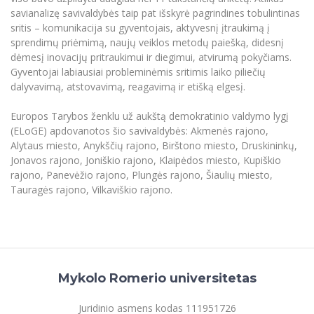
savianalizę savivaldybės taip pat išskyrė pagrindines tobulintinas
sritis – komunikacija su gyventojais, aktyvesnį įtraukimą į
sprendimų priėmimą, naujų veiklos metodų paiešką, didesnį
dėmesį inovacijų pritraukimui ir diegimui, atvirumą pokyčiams.
Gyventojai labiausiai probleminėmis sritimis laiko piliečių
dalyvavimą, atstovavimą, reagavimą ir etišką elgesį.
Europos Tarybos ženklu už aukštą demokratinio valdymo lygį
(ELoGE) apdovanotos šio savivaldybės: Akmenės rajono,
Alytaus miesto, Anykščių rajono, Birštono miesto, Druskininkų,
Jonavos rajono, Joniškio rajono, Klaipėdos miesto, Kupiškio
rajono, Panevėžio rajono, Plungės rajono, Šiaulių miesto,
Tauragės rajono, Vilkaviškio rajono.
Mykolo Romerio universitetas
Juridinio asmens kodas 111951726