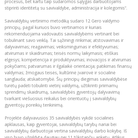
procesus, bet kartu taip sudaromos sąlygas darbuotojams
Informacinė sistema "Studijos"
stiprinti identitetą su savivaldybe, administracija ir kolegomis“.
Azijos centras
Vilniaus Karaliaus Sedžiongo institutas
Parama Ukrainai
Darbuotojų elektroninis paštas
Savivaldybių vertinimo metodiką sudaro 12 Gero valdymo
Vilniaus Karaliaus Sedžiongo institutas
Frankofoniškų šalių studijų centras
Daugiafaktorinė autentifikacija universiteto
Civilinė sauga
principų, pagal kuriuos buvo vertinamos ir kuriais
darbuotojams (MFA)
Frankofoniškų šalių studijų centras
rekomenduojama vadovautis savivaldybėms vertinant bei
Mokslininkų profiliai "CRIS"
Korupcijos prevencija
tobulinant savo veiklą. Tai sąžiningi rinkimai; atstovavimas ir
Bendruomenės gerovė
dalyvavimas; reagavimas; veiksmingumas ir efektyvumas;
atvirumas ir skaidrumas; teisės normų laikymasis; etiškas
Darbuotojų kvalifikacijos kėlimas
elgesys; kompetencija ir produktyvumas; inovacijos ir atvirumas
MRU norminių teisės aktų duomenų bazė
pokyčiams; patvarumas ir ilgalaikė orientacija; patikimas finansų
Intranetas
valdymas; žmogaus teisės, kultūrinė įvairovė ir socialinė
sanglauda; atskaitomybė. Šių principų diegimas savivaldybėse
eDVS
turėtų padėti tobulinti vietinį valdymą, užtikrinti priimamų
Microsoft Office 365
sprendimų skaidrumą, savivaldybės gyventojų dalyvavimą
MRU mobilios programėlės
tvarkant viešuosius reikalus bei orientuotų į savivaldybių
gyventojų poreikių tenkinimą.
Pagalbos sistema
Profesinė sąjunga
Projekte dalyvavusios 35 savivaldybės vykdė socialines
Kontaktų paieška
apklausas, kaip gyventojai, savivaldybių tarybų nariai bei
savivaldybių darbuotojai vertina savivaldybių darbo kokybę. Iš
viso buvo užpildyta daugiau nei 11 tūkstančių anketų. Atlikus