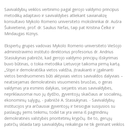
Renginių kalendorius
Universiteto teatras
Neformaliuoju ir (ar) savišvietos būdu įgytų
Erasmus+ mobilumas praktikoms (SMP)
Partnerystės
Emocinė gerovė
Mokslo laboratorijos
kompetencijų vertinimas ir pripažinimas
Veiklos dokumentai
Savivaldybių veiklos vertinimo pagal gerojo valdymo principus
Sūduvos akademija
Tinklalaidės
MRU pop vokalinis ansamblis (vadovas Artūras
Kitos galimybės
metodiką adaptavo ir savivaldybes atliekant savianalizę
Azijos centras
Bakalauro studijos
Žmogaus, aplinkos ir technologijų (HET) siste
Novikas)
Studijų organizavimas
Akademinė etika
konsultavo Mykolo Romerio universiteto mokslininkai dr. Aušra
Magistrantūros studijos
Vilniaus Karaliaus Sedžiongo institutas
Šukvietienė, prof. dr. Saulius Nefas, taip pat Kristina Čelkė ir
MRU merginų choras
Doktorantūra
Darbas MRU
Mindaugas Kiznys.
Vadovų MBA
Frankofoniškų šalių studijų centras
Švietimo ir kultūros vadovų MPA
Projektai
Universiteto simbolika
Ekspertų grupės vadovas Mykolo Romerio universiteto Viešojo
Teisės LL.M.
administravimo instituto direktorius profesorius dr. Andrius
Akademinė leidyba
Atributika
Stasiukynas pabrėžė, kad gerojo valdymo principų išskyrimas
Papildomosios studijos
buvo būtinas, o tokia metodika Lietuvoje taikoma pirmą kartą.
Pedagogų rengimas
Mokymų LAB
Naujienos
„Stipri ir demokratiška vietos valdžia, įtraukianti ir įgalinanti
Doktorantūros studijos
vietos bendruomenes būti aktyviais vietos savivaldos dalyviais –
Mokslo naujienos
Tarptautiškumas
neatsiejamas demokratinės visuomenės bruožas, o geras
Profesinės bakalauro studijos
Personalo valdymo centras
valdymas yra esminis dalykas, siejantis visas savivaldybes,
Kasmetiniai mokslo renginiai
Studentams
Darnus vystymasis
nepriklausomai nuo jų dydžio, gyventojų skaičiaus ar socialinių,
Privačių interesų deklaravimas
ekonominių sąlygų, - pabrėžė A. Stasiukynas. - Savivaldybių
Informacija naujiems darbuotojams
Darbuotojams
Studentams
Privatumo politika
institucijos yra arčiausiai gyventojų ir tiesiogiai susijusios su
Studijų Moodle (studijų vykdymui)
paslaugų jiems teikimu, todėl tai yra viena iš pagrindinių
Darbuotojams
Partnerystės
Negalia ir individualieji poreikiai
demokratinės valstybės prioritetinių krypčių. Be to, gerųjų
Darbuotojų Moodle (kompetencijų tobulinimui)
patirčių sklaida tarp savivaldybių reikalinga ne tik gerinant veiklos
Partnerystės
Studijų tvarkaraštis
Azijos centras
Viešai skelbiama informacija