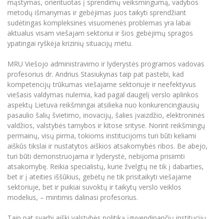
mąstymas, orientuotas į sprendimų veiksmingumą, vadybos
Informacinė sistema "Studijos"
metodų išmanymas ir gebėjimas juos taikyti sprendžiant
Azijos centras
Vilniaus Karaliaus Sedžiongo institutas
Parama Ukrainai
sudėtingas kompleksines visuomenės problemas yra labai
Darbuotojų elektroninis paštas
aktualus visam viešajam sektoriui ir šios gebėjimų spragos
Vilniaus Karaliaus Sedžiongo institutas
Frankofoniškų šalių studijų centras
Daugiafaktorinė autentifikacija universiteto
Civilinė sauga
ypatingai ryškėja krizinių situacijų metu.
darbuotojams (MFA)
Frankofoniškų šalių studijų centras
Mokslininkų profiliai "CRIS"
Korupcijos prevencija
MRU Viešojo administravimo ir lyderystės programos vadovas
Bendruomenės gerovė
profesorius dr. Andrius Stasiukynas taip pat pastebi, kad
kompetencijų trūkumas viešajame sektoriuje ir neefektyvus
Darbuotojų kvalifikacijos kėlimas
viešasis valdymas nulemia, kad pagal daugelį verslo aplinkos
MRU norminių teisės aktų duomenų bazė
aspektų Lietuva reikšmingai atsilieka nuo konkurencingiausių
Intranetas
pasaulio šalių švietimo, inovacijų, šalies įvaizdžio, elektroninės
valdžios, valstybės tarnybos ir kitose srityse. Norint reikšmingų
eDVS
permainų, visų pirma, tokioms institucijoms turi būti keliami
Microsoft Office 365
aiškūs tikslai ir nustatytos aiškios atsakomybės ribos. Be abejo,
MRU mobilios programėlės
turi būti demonstruojama ir lyderystė, nebijoma prisiimti
atsakomybę. Reikia specialistų, kurie žvelgtų ne tik į dabarties,
Pagalbos sistema
bet ir į ateities iššūkius, gebėtų ne tik prisitaikyti viešajame
Profesinė sąjunga
sektoriuje, bet ir puikiai suvoktų ir taikytų verslo veiklos
Kontaktų paieška
modelius, – mintimis dalinasi profesorius.
Taip pat svarbi aiški valstybės politiką įgyvendinančių institucijų