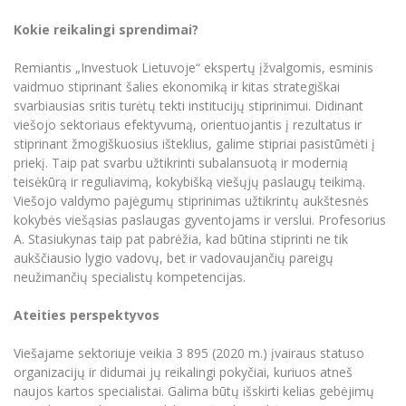
Kokie reikalingi sprendimai?
Remiantis „Investuok Lietuvoje“ ekspertų įžvalgomis, esminis
vaidmuo stiprinant šalies ekonomiką ir kitas strategiškai
svarbiausias sritis turėtų tekti institucijų stiprinimui. Didinant
viešojo sektoriaus efektyvumą, orientuojantis į rezultatus ir
stiprinant žmogiškuosius išteklius, galime stipriai pasistūmėti į
priekį. Taip pat svarbu užtikrinti subalansuotą ir modernią
teisėkūrą ir reguliavimą, kokybišką viešųjų paslaugų teikimą.
Viešojo valdymo pajėgumų stiprinimas užtikrintų aukštesnės
kokybės viešąsias paslaugas gyventojams ir verslui. Profesorius
A. Stasiukynas taip pat pabrėžia, kad būtina stiprinti ne tik
aukščiausio lygio vadovų, bet ir vadovaujančių pareigų
neužimančių specialistų kompetencijas.
Ateities perspektyvos
Viešajame sektoriuje veikia 3 895 (2020 m.) įvairaus statuso
organizacijų ir didumai jų reikalingi pokyčiai, kuriuos atneš
naujos kartos specialistai. Galima būtų išskirti kelias gebėjimų