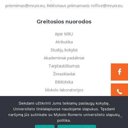
priemimas@mruni.eu; Rektoriaus priimamasis roffice@mruni.eu
Greitosios nuorodos
Apie MRU
Atributika
Studijų kokybė
Akademiniai padaliniai
Tarptautiškumas
Žiniasklaidai
Biblioteka
Mokslo laboratorijos
Privatumo politika
Siekdami užtikrinti Jums teikiamų paslaugų kokybę,
Universiteto tinklalapiuose naudojame slapukus. Tęsdami
naršymą jūs sutinkate su Mykolo Romerio universiteto slapukų
©2021 Mykolo Romerio universitetas. Visos teisės
politika.
saugomos