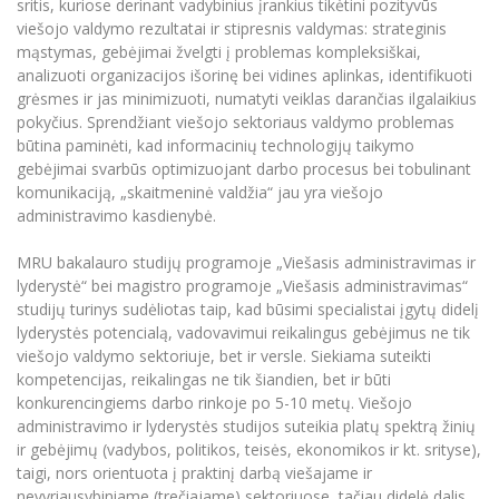
sritis, kuriose derinant vadybinius įrankius tikėtini pozityvūs
viešojo valdymo rezultatai ir stipresnis valdymas: strateginis
mąstymas, gebėjimai žvelgti į problemas kompleksiškai,
analizuoti organizacijos išorinę bei vidines aplinkas, identifikuoti
grėsmes ir jas minimizuoti, numatyti veiklas darančias ilgalaikius
pokyčius. Sprendžiant viešojo sektoriaus valdymo problemas
būtina paminėti, kad informacinių technologijų taikymo
gebėjimai svarbūs optimizuojant darbo procesus bei tobulinant
komunikaciją, „skaitmeninė valdžia“ jau yra viešojo
administravimo kasdienybė.
MRU bakalauro studijų programoje „Viešasis administravimas ir
lyderystė“ bei magistro programoje „Viešasis administravimas“
studijų turinys sudėliotas taip, kad būsimi specialistai įgytų didelį
lyderystės potencialą, vadovavimui reikalingus gebėjimus ne tik
viešojo valdymo sektoriuje, bet ir versle. Siekiama suteikti
kompetencijas, reikalingas ne tik šiandien, bet ir būti
konkurencingiems darbo rinkoje po 5-10 metų. Viešojo
administravimo ir lyderystės studijos suteikia platų spektrą žinių
ir gebėjimų (vadybos, politikos, teisės, ekonomikos ir kt. srityse),
taigi, nors orientuota į praktinį darbą viešajame ir
nevyriausybiniame (trečiajame) sektoriuose, tačiau didelė dalis