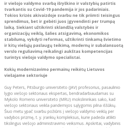
Renginių kalendorius
Universiteto teatras
Neformaliuoju ir (ar) savišvietos būdu įgytų
ir viešojo valdymo svarbą išryškino ir valstybių patirtis
Erasmus+ mobilumas praktikoms (SMP)
Partnerystės
Emocinė gerovė
Mokslo laboratorijos
kompetencijų vertinimas ir pripažinimas
Veiklos dokumentai
tvarkantis su Covid-19 pandemija ir jos padariniais.
Sūduvos akademija
Tinklalaidės
MRU pop vokalinis ansamblis (vadovas Artūras
Kitos galimybės
Tokios krizės akivaizdoje svarbu ne tik priimti teisingus
Azijos centras
Bakalauro studijos
Žmogaus, aplinkos ir technologijų (HET) siste
Novikas)
Studijų organizavimas
Akademinė etika
sprendimus, bet ir gebėti juos įgyvendinti per trumpą
Magistrantūros studijos
Vilniaus Karaliaus Sedžiongo institutas
laiką. Siekiant užtikrinti sklandžią valstybės ir
MRU merginų choras
Doktorantūra
Darbas MRU
organizacijų veiklą, šalies atsigavimą, ekonomikos
Vadovų MBA
Frankofoniškų šalių studijų centras
stabilumą, vykdyti reformas, užtikrinti tinkamą švietimo
Švietimo ir kultūros vadovų MPA
Projektai
Universiteto simbolika
ir kitų viešųjų paslaugų teikimą, modernų ir subalansuotą
Teisės LL.M.
verslo reguliavimą reikalingi aukštas kompetencijas
Akademinė leidyba
Atributika
turintys viešojo valdymo specialistai.
Papildomosios studijos
Pedagogų rengimas
Mokymų LAB
Naujienos
Kokių modernizavimo permainų reikėtų Lietuvos
Doktorantūros studijos
viešajame sektoriuje
Mokslo naujienos
Tarptautiškumas
Profesinės bakalauro studijos
Personalo valdymo centras
Guy Peters, Pitsburgo universiteto (JAV) profesorius, pasaulinio
Kasmetiniai mokslo renginiai
Studentams
Darnus vystymasis
lygio viešojo sektoriaus ekspertas, bendradarbiaudamas su
Privačių interesų deklaravimas
Mykolo Romerio universiteto (MRU) mokslininkais sako, kad
Informacija naujiems darbuotojams
Darbuotojams
Studentams
Privatumo politika
viešojo sektoriaus veikla pandemijos sąlygomis pilna iššūkių.
Studijų Moodle (studijų vykdymui)
Šiuo metu ypač svarbu požiūris į viešojo valdymo veiklą per
Darbuotojams
Partnerystės
Negalia ir individualieji poreikiai
vadybos prizmę, t. y. įrankių kompleksus, kurie padeda atlikti
Darbuotojų Moodle (kompetencijų tobulinimui)
tikslingus viešojo administravimo veiksmus. Apskritai, vadybinis
Partnerystės
Studijų tvarkaraštis
Azijos centras
Viešai skelbiama informacija