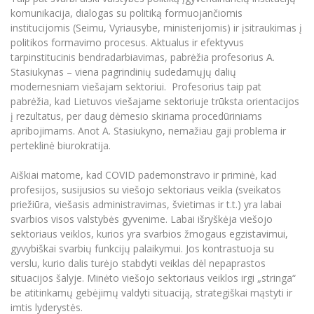
komunikacija, dialogas su politiką formuojančiomis
institucijomis (Seimu, Vyriausybe, ministerijomis) ir įsitraukimas į
politikos formavimo procesus. Aktualus ir efektyvus
tarpinstitucinis bendradarbiavimas, pabrėžia profesorius A.
Stasiukynas – viena pagrindinių sudedamųjų dalių
modernesniam viešajam sektoriui. Profesorius taip pat
pabrėžia, kad Lietuvos viešajame sektoriuje trūksta orientacijos
į rezultatus, per daug dėmesio skiriama procedūriniams
apribojimams. Anot A. Stasiukyno, nemažiau gaji problema ir
perteklinė biurokratija.
Aiškiai matome, kad COVID pademonstravo ir priminė, kad
profesijos, susijusios su viešojo sektoriaus veikla (sveikatos
priežiūra, viešasis administravimas, švietimas ir t.t.) yra labai
svarbios visos valstybės gyvenime. Labai išryškėja viešojo
sektoriaus veiklos, kurios yra svarbios žmogaus egzistavimui,
gyvybiškai svarbių funkcijų palaikymui. Jos kontrastuoja su
verslu, kurio dalis turėjo stabdyti veiklas dėl nepaprastos
situacijos šalyje. Minėto viešojo sektoriaus veiklos irgi „stringa“
be atitinkamų gebėjimų valdyti situaciją, strategiškai mąstyti ir
imtis lyderystės.