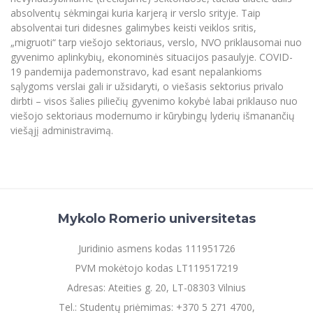
absolventų sėkmingai kuria karjerą ir verslo srityje. Taip
absolventai turi didesnes galimybes keisti veiklos sritis,
„migruoti“ tarp viešojo sektoriaus, verslo, NVO priklausomai nuo
gyvenimo aplinkybių, ekonominės situacijos pasaulyje. COVID-
19 pandemija pademonstravo, kad esant nepalankioms
sąlygoms verslai gali ir užsidaryti, o viešasis sektorius privalo
dirbti – visos šalies piliečių gyvenimo kokybė labai priklauso nuo
viešojo sektoriaus modernumo ir kūrybingų lyderių išmanančių
viešąjį administravimą.
Mykolo Romerio universitetas
Juridinio asmens kodas 111951726
PVM mokėtojo kodas LT119517219
Adresas: Ateities g. 20, LT-08303 Vilnius
Tel.: Studentų priėmimas: +370 5 271 4700,