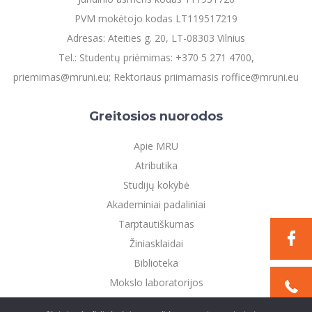
PVM mokėtojo kodas LT119517219
Adresas: Ateities g. 20, LT-08303 Vilnius
Tel.: Studentų priėmimas: +370 5 271 4700,
priemimas@mruni.eu; Rektoriaus priimamasis roffice@mruni.eu
Greitosios nuorodos
Apie MRU
Atributika
Studijų kokybė
Akademiniai padaliniai
Tarptautiškumas
Žiniasklaidai
Biblioteka
Mokslo laboratorijos
Privatumo politika