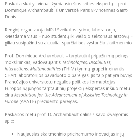
Renginių kalendorius
Universiteto teatras
Neformaliuoju ir (ar) savišvietos būdu įgytų
Paskaitą skaitys vienas žymiausių šios srities ekspertų – prof.
Erasmus+ mobilumas praktikoms (SMP)
Partnerystės
Emocinė gerovė
Mokslo laboratorijos
kompetencijų vertinimas ir pripažinimas
Veiklos dokumentai
Dominique Archambault iš Université Paris 8-Vincennes-Saint-
Sūduvos akademija
Tinklalaidės
MRU pop vokalinis ansamblis (vadovas Artūras
Kitos galimybės
Denis.
Azijos centras
Bakalauro studijos
Žmogaus, aplinkos ir technologijų (HET) siste
Novikas)
Studijų organizavimas
Akademinė etika
Magistrantūros studijos
Vilniaus Karaliaus Sedžiongo institutas
Renginį organizuoja MRU Sveikatos tyrimų laboratorija,
MRU merginų choras
Doktorantūra
Darbas MRU
kviesdama visus – nuo studentų iki viešojo sektoriaus atstovų –
Vadovų MBA
Frankofoniškų šalių studijų centras
giliau susipažinti su aktualia, sparčiai besivystančia skaitmeninio
Švietimo ir kultūros vadovų MPA
Projektai
Universiteto simbolika
Teisės LL.M.
Prof. Dominique Archambault – tarptautinį pripažinimą pelnęs
Akademinė leidyba
Atributika
mokslininkas, vadovaujantis
Technologies, Disabilities,
Papildomosios studijos
Interactions, Multimodalities
(THIM) tyrimų grupei ir einantis
Pedagogų rengimas
Mokymų LAB
Naujienos
CHArt laboratorijos pavaduotojo pareigas. Jis taip pat yra buvęs
Doktorantūros studijos
Prancūzijos universitetų negalios politikos formuotojas,
Mokslo naujienos
Tarptautiškumas
Europos Sąjungos tarptautinių projektų ekspertas ir šiuo metu
Profesinės bakalauro studijos
Personalo valdymo centras
eina
Association for the Advancement of Assistive Technology in
Kasmetiniai mokslo renginiai
Studentams
Darnus vystymasis
Europe
(AAATE) prezidento pareigas.
Privačių interesų deklaravimas
Informacija naujiems darbuotojams
Darbuotojams
Studentams
Privatumo politika
Paskaitos metu prof. D. Archambault dalinsis savo įžvalgomis
Studijų Moodle (studijų vykdymui)
apie:
Darbuotojams
Partnerystės
Negalia ir individualieji poreikiai
Darbuotojų Moodle (kompetencijų tobulinimui)
Naujausias skaitmeninio prieinamumo inovacijas ir jų
Partnerystės
Studijų tvarkaraštis
Azijos centras
Viešai skelbiama informacija