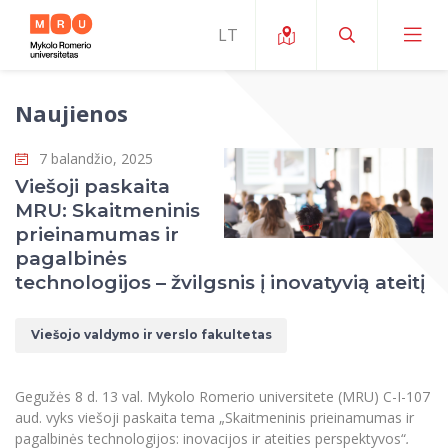
Naujienos
Apie ERUA
7 balandžio, 2025
Naujienos ir renginiai
Mano studijos
Viešoji paskaita
MRU: Skaitmeninis
Galimybės
Studijų organizavimas ir aplinka
MOin – MRU Mokslo ir inovacijų savaitė
prieinamumas ir
Komanda ir kontaktai
pagalbinės
Finansai
Studijų kokybė
Mokslo programos
Apie MRU
technologijos – žvilgsnis į inovatyvią ateitį
Studentų organizacijos
Studijų programos
Mokslininkų profiliai "CRIS"
Rektorės žodis
Teisės mokykla
Viešojo valdymo ir verslo fakultetas
Studentų namai
Tarptautiniai mainai
Mokslinės veiklos skatinimo fondas
Struktūra
Viešojo saugumo akademija
Pranešimai spaudai
Estetinis ugdymas
Studentams
Skaitmeniniai ženkliukai
Tarptautinių ekspertų tinklas
Reitingai
Gegužės 8 d. 13 val. Mykolo Romerio universitete (MRU) C-I-107
Žmogaus ir visuomenės studijų fakultetas
Ekspertų sąrašas
Dokumentai reglamentuojantys studijas
Pramoginių šokių kolektyvas ,,Bolero”
aud. vyks viešoji paskaita tema „Skaitmeninis prieinamumas ir
Darbuotojams
Erasmus+ mobilumas studijoms (SMS)
Karjeros centras
Atitikties mokslinių tyrimų etikai komitetas
Universiteto garbės nariai
pagalbinės technologijos: inovacijos ir ateities perspektyvos“
.
Viešojo valdymo ir verslo fakultetas