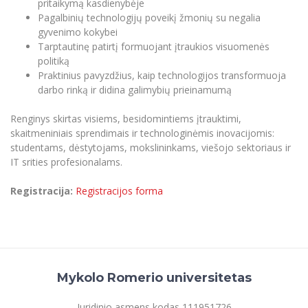
pritaikymą kasdienybėje
Informacinė sistema "Studijos"
Pagalbinių technologijų poveikį žmonių su negalia
Azijos centras
Vilniaus Karaliaus Sedžiongo institutas
Parama Ukrainai
gyvenimo kokybei
Darbuotojų elektroninis paštas
Tarptautinę patirtį formuojant įtraukios visuomenės
Vilniaus Karaliaus Sedžiongo institutas
Frankofoniškų šalių studijų centras
Daugiafaktorinė autentifikacija universiteto
Civilinė sauga
politiką
darbuotojams (MFA)
Frankofoniškų šalių studijų centras
Praktinius pavyzdžius, kaip technologijos transformuoja
Mokslininkų profiliai "CRIS"
Korupcijos prevencija
darbo rinką ir didina galimybių prieinamumą
Bendruomenės gerovė
Renginys skirtas visiems, besidomintiems įtrauktimi,
Darbuotojų kvalifikacijos kėlimas
skaitmeniniais sprendimais ir technologinėmis inovacijomis:
MRU norminių teisės aktų duomenų bazė
studentams, dėstytojams, mokslininkams, viešojo sektoriaus ir
Intranetas
IT srities profesionalams.
eDVS
Registracija:
Registracijos forma
Microsoft Office 365
MRU mobilios programėlės
Pagalbos sistema
Profesinė sąjunga
Kontaktų paieška
Mykolo Romerio universitetas
Juridinio asmens kodas 111951726