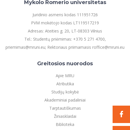
Mykolo Romerio universitetas
Juridinio asmens kodas 111951726
PVM mokėtojo kodas LT119517219
Adresas: Ateities g. 20, LT-08303 Vilnius
Tel.: Studentų priėmimas: +370 5 271 4700,
priemimas@mruni.eu; Rektoriaus priimamasis roffice@mruni.eu
Greitosios nuorodos
Apie MRU
Atributika
Studijų kokybė
Akademiniai padaliniai
Tarptautiškumas
Žiniasklaidai
Biblioteka