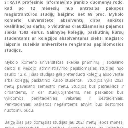
Renginių kalendorius
STRATA profesinio informavimo įrankio duomenys rodo,
Universiteto teatras
Neformaliuoju ir (ar) savišvietos būdu įgytų
Erasmus+ mobilumas praktikoms (SMP)
Partnerystės
Emocinė gerovė
Mokslo laboratorijos
kad po
12 m
ėnesių nuo antrosios pakopos
kompetencijų vertinimas ir pripažinimas
Veiklos dokumentai
Sūduvos akademija
Tinklalaidės
MRU pop vokalinis ansamblis (vadovas Artūras
magistrantūros studijų baigimo net
68 proc. Mykolo
Kitos galimybės
Azijos centras
Bakalauro studijos
Žmogaus, aplinkos ir technologijų (HET) siste
Novikas)
Studijų organizavimas
Romerio universiteto absolvent
ų dirba aukštos
Akademinė etika
kvalifikacijos darbą, o vidutinės draudžiamosios pajamos
Magistrantūros studijos
Vilniaus Karaliaus Sedžiongo institutas
MRU merginų choras
Doktorantūra
siekia
1583 eurus.
Galimybę kolegijų paskutinių kursų
Darbas MRU
Vadovų MBA
studentams ar kolegijos absolventams siekti magistro
Frankofoniškų šalių studijų centras
Švietimo ir kultūros vadovų MPA
Projektai
laipsnio suteikia universitete rengiamos papildomosios
Universiteto simbolika
studijos.
Teisės LL.M.
Akademinė leidyba
Atributika
Papildomosios studijos
Mykolo Romerio universitetas skelbia priėmimą į socialinio
Pedagogų rengimas
Mokymų LAB
darbo ir viešojo administravimo papildomąsias studijas nuo
Naujienos
sausio 12 d. Į šias studijas gali pretenduoti kolegijų absolventai
Doktorantūros studijos
Mokslo naujienos
Tarptautiškumas
arba kolegijų paskutinio kurso studentai. Studijos vyks 2021
Profesinės bakalauro studijos
Personalo valdymo centras
metų pavasario semestro metu. Studijos bus patrauklios ir
Kasmetiniai mokslo renginiai
Studentams
Darnus vystymasis
dirbantiems, ir dar studijuojantiems, nes paskaitos bus
Privačių interesų deklaravimas
vykdomos penktadieniais vakarais ir šeštadieniais.
Informacija naujiems darbuotojams
Darbuotojams
Studentams
Privatumo politika
Penktadieniais paskaitos negalintiems atvykti bus dėstomos
Studijų Moodle (studijų vykdymui)
nuotoliniu būdu.
Darbuotojams
Partnerystės
Negalia ir individualieji poreikiai
Darbuotojų Moodle (kompetencijų tobulinimui)
Baigę šias papildomąsias studijas jau 2021 metų liepos mėnesį
Partnerystės
Studijų tvarkaraštis
Azijos centras
Viešai skelbiama informacija