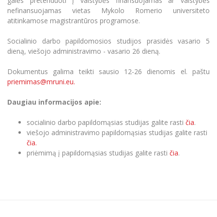
galės pretenduoti į valstybės finansuojamas ar valstybės
Informacinė sistema "Studijos"
nefinansuojamas vietas Mykolo Romerio universiteto
Azijos centras
Vilniaus Karaliaus Sedžiongo institutas
Parama Ukrainai
atitinkamose magistrantūros programose.
Darbuotojų elektroninis paštas
Vilniaus Karaliaus Sedžiongo institutas
Frankofoniškų šalių studijų centras
Daugiafaktorinė autentifikacija universiteto
Civilinė sauga
Socialinio darbo papildomosios studijos prasidės vasario 5
darbuotojams (MFA)
dieną, viešojo administravimo - vasario 26 dieną.
Frankofoniškų šalių studijų centras
Mokslininkų profiliai "CRIS"
Korupcijos prevencija
Dokumentus galima teikti sausio
12-26 dienomis el. paštu
Bendruomenės gerovė
priemimas@mruni.eu.
Darbuotojų kvalifikacijos kėlimas
MRU norminių teisės aktų duomenų bazė
Daugiau informacijos apie:
Intranetas
socialinio darbo papildomąsias studijas galite rasti
čia
.
eDVS
viešojo administravimo papildomąsias studijas galite rasti
Microsoft Office 365
čia.
priėmimą į papildomąsias studijas galite rasti
čia
.
MRU mobilios programėlės
Pagalbos sistema
Profesinė sąjunga
Kontaktų paieška