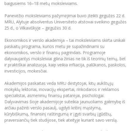
Renginių kalendorius
Universiteto teatras
Neformaliuoju ir (ar) savišvietos būdu įgytų
baigusiems 16–18 metų moksleiviams.
Erasmus+ mobilumas praktikoms (SMP)
Partnerystės
Emocinė gerovė
Mokslo laboratorijos
kompetencijų vertinimas ir pripažinimas
Veiklos dokumentai
Sūduvos akademija
Tinklalaidės
MRU pop vokalinis ansamblis (vadovas Artūras
Kitos galimybės
Panevėžio moksleiviams pažymėjimai buvo įteikti gegužės 22 d.
Azijos centras
Bakalauro studijos
Žmogaus, aplinkos ir technologijų (HET) siste
Novikas)
Studijų organizavimas
Akademinė etika
MRU, Alytuje absolventus Universiteto atstovai sveikino gegužės
Magistrantūros studijos
Vilniaus Karaliaus Sedžiongo institutas
25 d., o Vilkaviškyje – gegužės 30 d.
MRU merginų choras
Doktorantūra
Darbas MRU
Vadovų MBA
Frankofoniškų šalių studijų centras
Ekonomikos ir verslo akademija – tai moksleiviams skirta unikali
Švietimo ir kultūros vadovų MPA
Projektai
Universiteto simbolika
paskaitų programa, kurios metu jie supažindinami su
Teisės LL.M.
ekonomikos, verslo ir finansų pagrindais. Programoje
Akademinė leidyba
Atributika
dalyvaujantys moksleiviai gilina žinias ne tik iš teorinių temų, bet
Papildomosios studijos
ir praktiškai analizuoja, kaip veikia infliacija, palūkanos, paskolos,
Pedagogų rengimas
Mokymų LAB
Naujienos
investicijos, mokesčiai.
Doktorantūros studijos
Mokslo naujienos
Tarptautiškumas
Akademijos paskaitas veda MRU dėstytojai, kitų aukštųjų
Profesinės bakalauro studijos
Personalo valdymo centras
mokyklų lektoriai, inovacijų ekspertai, rinkodaros ir reklamos
Kasmetiniai mokslo renginiai
Studentams
Darnus vystymasis
specialistai, asmeninių finansų patarėjai, psichologai.
Privačių interesų deklaravimas
Dalyvavimas šioje akademijoje suteikia jaunuoliams galimybę iš
Informacija naujiems darbuotojams
Darbuotojams
Studentams
Privatumo politika
arčiau pažinti verslo pasaulį, ugdyti kritinį mąstymą,
Studijų Moodle (studijų vykdymui)
kūrybiškumą, finansinį raštingumą ir įgyti svarbių įgūdžių,
Darbuotojams
Partnerystės
Negalia ir individualieji poreikiai
praversiančių tiek studijose, tiek ateityje kuriant savo verslą.
Darbuotojų Moodle (kompetencijų tobulinimui)
Partnerystės
Studijų tvarkaraštis
Azijos centras
Viešai skelbiama informacija