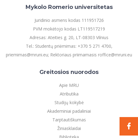
Mykolo Romerio universitetas
Juridinio asmens kodas 111951726
PVM mokėtojo kodas LT119517219
Adresas: Ateities g. 20, LT-08303 Vilnius
Tel.: Studentų priėmimas: +370 5 271 4700,
priemimas@mruni.eu; Rektoriaus priimamasis roffice@mruni.eu
Greitosios nuorodos
Apie MRU
Atributika
Studijų kokybė
Akademiniai padaliniai
Tarptautiškumas
Žiniasklaidai
Biblioteka