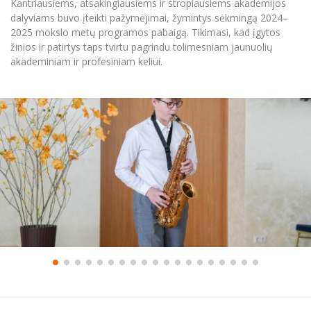
Kantriausiems, atsakingiausiems ir stropiausiems akademijos
Informacinė sistema "Studijos"
dalyviams buvo įteikti pažymėjimai, žymintys sėkmingą 2024–
Azijos centras
Vilniaus Karaliaus Sedžiongo institutas
Parama Ukrainai
2025 mokslo metų programos pabaigą. Tikimasi, kad įgytos
Darbuotojų elektroninis paštas
žinios ir patirtys taps tvirtu pagrindu tolimesniam jaunuolių
Vilniaus Karaliaus Sedžiongo institutas
Frankofoniškų šalių studijų centras
Daugiafaktorinė autentifikacija universiteto
Civilinė sauga
akademiniam ir profesiniam keliui.
darbuotojams (MFA)
Frankofoniškų šalių studijų centras
Mokslininkų profiliai "CRIS"
Korupcijos prevencija
Bendruomenės gerovė
Darbuotojų kvalifikacijos kėlimas
MRU norminių teisės aktų duomenų bazė
Intranetas
eDVS
Microsoft Office 365
MRU mobilios programėlės
Pagalbos sistema
Profesinė sąjunga
Kontaktų paieška