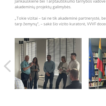
Jankauskiene bei Tarptautiškumo tarnybos vadove 
akademinių projektų galimybės.
„Tokie vizitai – tai ne tik akademinė partnerystė, b
tarp žemynų“, – sakė šio vizito kuratorė, VVVF docen