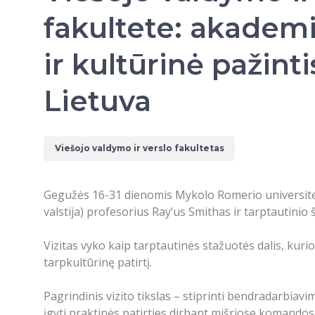
fakultete: akademi
ir kultūrinė pažinti
Lietuva
Viešojo valdymo ir verslo fakultetas
Gegužės 16-31 dienomis Mykolo Romerio universiteto 
valstija) profesorius Ray‘us Smithas ir tarptautini
Vizitas vyko kaip tarptautinės stažuotės dalis, kurio
tarpkultūrinę patirtį.
Pagrindinis vizito tikslas – stiprinti bendradarbia
įgyti praktinės patirties dirbant mišriose komandos