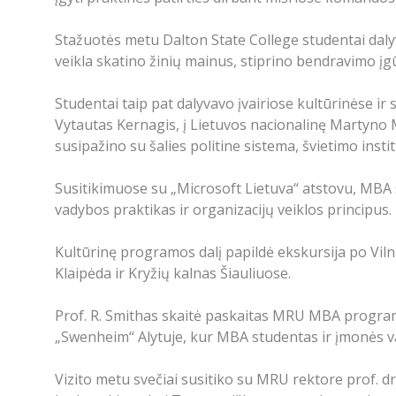
Stažuotės metu Dalton State College studentai da
veikla skatino žinių mainus, stiprino bendravimo įgūd
Studentai taip pat dalyvavo įvairiose kultūrinėse ir
Vytautas Kernagis, į Lietuvos nacionalinę Martyno M
susipažino su šalies politine sistema, švietimo inst
Susitikimuose su „Microsoft Lietuva“ atstovu, MBA 
vadybos praktikas ir organizacijų veiklos principus.
Kultūrinę programos dalį papildė ekskursija po Vil
Klaipėda ir Kryžių kalnas Šiauliuose.
Prof. R. Smithas skaitė paskaitas MRU MBA programo
„Swenheim“ Alytuje, kur MBA studentas ir įmonės v
Vizito metu svečiai susitiko su MRU rektore prof. d