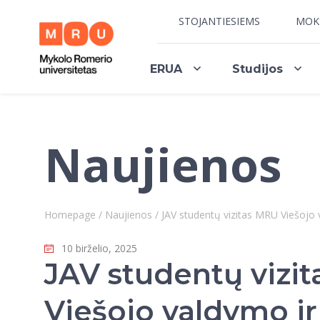
STOJANTIESIEMS
MOK
ERUA
Studijos
Naujienos
Homepage
/
Naujienos
/
JAV studentų vizitas MRU Viešojo va
10 birželio, 2025
JAV studentų vizi
Viešojo valdymo ir