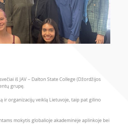
ečiai iš JAV – Dalton State College (Džordžijos
dentų grupę.
ir organizacijų veiklą Lietuvoje, taip pat gilino
entams mokytis globalioje akademinėje aplinkoje bei