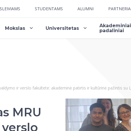
SLEIVIAMS
STUDENTAMS
ALUMNI
PARTNERI
Akademinia
Mokslas
Universitetas
padaliniai
ldymo ir verslo fakultete: akademinė patirtis ir kultūrinė pažintis su 
tas MRU
 verslo