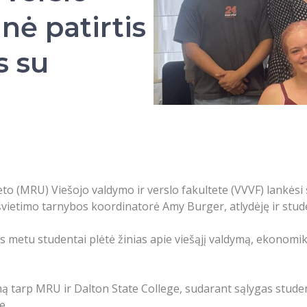
nė patirtis
s su
(MRU) Viešojo valdymo ir verslo fakultete (VVVF) lankėsi sv
o švietimo tarnybos koordinatorė Amy Burger, atlydėję ir stu
s metu studentai plėtė žinias apie viešąjį valdymą, ekonomiką 
vimą tarp MRU ir Dalton State College, sudarant sąlygas stud
e.