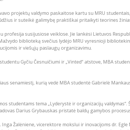
lyvavo projektų valdymo paskaitose kartu su MRU studentai
žius ir suteikė galimybę praktiškai pritaikyti teorines žinia
 su profesija susijusiose veiklose. Jie lankėsi Lietuvos Resp
ažvydo biblioteką svečius lydėjo MRU vyresnioji bibliotekin
itucijomis ir viešųjų paslaugų organizavimu.
studentu Gyčiu Česnuičiumi ir „Vinted“ atstove, MBA student
niaus senamiestį, kurią vedė MBA studentė Gabrielė Mankaus
s studentams tema „Lyderystė ir organizacijų valdymas“. Ši
adovas Darius Grybauskas pristatė baldų gamybos procesus i
r. Inga Žalėniene, vicerektore mokslui ir inovacijoms dr. Eg