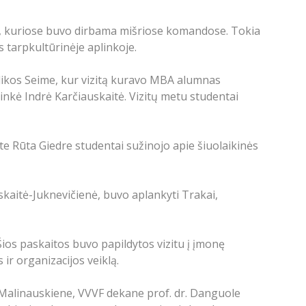
s, kuriose buvo dirbama mišriose komandose. Tokia
s tarpkultūrinėje aplinkoje.
ublikos Seime, kur vizitą kuravo MBA alumnas
inkė Indrė Karčiauskaitė. Vizitų metu studentai
e Rūta Giedre studentai sužinojo apie šiuolaikinės
kaitė-Juknevičienė, buvo aplankyti Trakai,
os paskaitos buvo papildytos vizitu į įmonę
r organizacijos veiklą.
le Malinauskiene, VVVF dekane prof. dr. Danguole