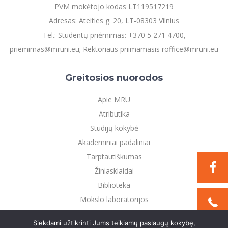
PVM mokėtojo kodas LT119517219
Adresas: Ateities g. 20, LT-08303 Vilnius
Tel.: Studentų priėmimas: +370 5 271 4700,
priemimas@mruni.eu; Rektoriaus priimamasis roffice@mruni.eu
Greitosios nuorodos
Apie MRU
Atributika
Studijų kokybė
Akademiniai padaliniai
Tarptautiškumas
Žiniasklaidai
Biblioteka
Mokslo laboratorijos
Privatumo politika
Siekdami užtikrinti Jums teikiamų paslaugų kokybę,