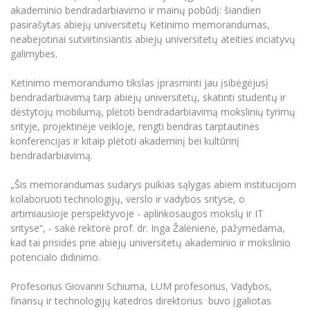
Renginių kalendorius
Universiteto teatras
Neformaliuoju ir (ar) savišvietos būdu įgytų
Erasmus+ mobilumas praktikoms (SMP)
Partnerystės
akademinio bendradarbiavimo ir mainų pobūdį: šiandien
Emocinė gerovė
Mokslo laboratorijos
kompetencijų vertinimas ir pripažinimas
Veiklos dokumentai
pasirašytas abiejų universitetų Ketinimo memorandumas,
Sūduvos akademija
Tinklalaidės
MRU pop vokalinis ansamblis (vadovas Artūras
Kitos galimybės
Azijos centras
neabejotinai sutvirtinsiantis abiejų universitetų ateities inciatyvų
Bakalauro studijos
Žmogaus, aplinkos ir technologijų (HET) siste
Novikas)
Studijų organizavimas
Akademinė etika
galimybes.
Magistrantūros studijos
Vilniaus Karaliaus Sedžiongo institutas
MRU merginų choras
Doktorantūra
Darbas MRU
Ketinimo memorandumo tikslas įprasminti jau įsibėgėjusį
Vadovų MBA
Frankofoniškų šalių studijų centras
bendradarbiavimą tarp abiejų universitetų, skatinti studentų ir
Švietimo ir kultūros vadovų MPA
Projektai
Universiteto simbolika
dėstytojų mobilumą, plėtoti bendradarbiavimą mokslinių tyrimų
Teisės LL.M.
srityje, projektinėje veikloje, rengti bendras tarptautines
Akademinė leidyba
Atributika
konferencijas ir kitaip plėtoti akademinį bei kultūrinį
Papildomosios studijos
bendradarbiavimą.
Pedagogų rengimas
Mokymų LAB
Naujienos
Doktorantūros studijos
„Šis memorandumas sudarys puikias sąlygas abiem institucijom
Mokslo naujienos
Tarptautiškumas
kolaboruoti technologijų, verslo ir vadybos srityse, o
Profesinės bakalauro studijos
Personalo valdymo centras
artimiausioje perspektyvoje - aplinkosaugos mokslų ir IT
Kasmetiniai mokslo renginiai
Studentams
Darnus vystymasis
Privačių interesų deklaravimas
srityse“, - sakė rektorė prof. dr. Inga Žalėnienė, pažymėdama,
kad tai prisidės prie abiejų universitetų akademinio ir mokslinio
Informacija naujiems darbuotojams
Darbuotojams
Studentams
Privatumo politika
potencialo didinimo.
Studijų Moodle (studijų vykdymui)
Darbuotojams
Partnerystės
Negalia ir individualieji poreikiai
Darbuotojų Moodle (kompetencijų tobulinimui)
Profesorius Giovanni Schiuma, LUM profesorius, Vadybos,
finansų ir technologijų katedros direktorius buvo įgaliotas
Partnerystės
Studijų tvarkaraštis
Azijos centras
Viešai skelbiama informacija