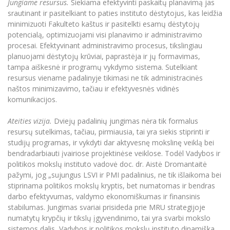
Jungiame resursus.
Siekiama efektyvinti paskaitų planavimą jas
Informacinė sistema "Studijos"
srautinant ir pasitelkiant to paties instituto dėstytojus, kas leidžia
Azijos centras
Vilniaus Karaliaus Sedžiongo institutas
Parama Ukrainai
minimizuoti Fakulteto kaštus ir pasitelkti esamų dėstytojų
Darbuotojų elektroninis paštas
potencialą, optimizuojami visi planavimo ir administravimo
Vilniaus Karaliaus Sedžiongo institutas
Frankofoniškų šalių studijų centras
Daugiafaktorinė autentifikacija universiteto
Civilinė sauga
procesai. Efektyvinant administravimo procesus, tikslingiau
darbuotojams (MFA)
Frankofoniškų šalių studijų centras
planuojami dėstytojų krūviai, paprastėja ir jų formavimas,
Mokslininkų profiliai "CRIS"
Korupcijos prevencija
tampa aiškesnė ir programų vykdymo sistema. Sutelkiant
Bendruomenės gerovė
resursus viename padalinyje tikimasi ne tik administracinės
naštos minimizavimo, tačiau ir efektyvesnės vidinės
Darbuotojų kvalifikacijos kėlimas
komunikacijos.
MRU norminių teisės aktų duomenų bazė
Intranetas
Ateities vizija.
Dviejų padalinių jungimas nėra tik formalus
resursų sutelkimas, tačiau, pirmiausia, tai yra siekis stiprinti ir
eDVS
studijų programas, ir vykdyti dar aktyvesnę mokslinę veiklą bei
Microsoft Office 365
bendradarbiauti įvairiose projektinėse veiklose. Todėl Vadybos ir
MRU mobilios programėlės
politikos mokslų instituto vadovė doc. dr. Aistė Dromantaitė
pažymi, jog „sujungus LSVI ir PMI padalinius, ne tik išlaikoma bei
Pagalbos sistema
stiprinama politikos mokslų kryptis, bet numatomas ir bendras
Profesinė sąjunga
darbo efektyvumas, valdymo ekonomiškumas ir finansinis
Kontaktų paieška
stabilumas. Jungimas svariai prisideda prie MRU strategijoje
numatytų krypčių ir tikslų įgyvendinimo, tai yra svarbi mokslo
sistemos dalis, Vadybos ir politikos mokslų instituto dinamiška