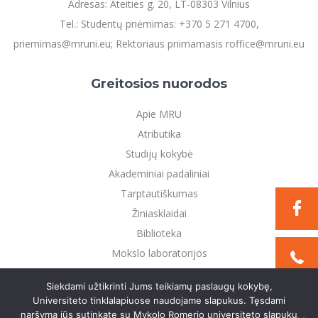
Adresas: Ateities g. 20, LT-08303 Vilnius
Tel.: Studentų priėmimas: +370 5 271 4700,
priemimas@mruni.eu; Rektoriaus priimamasis roffice@mruni.eu
Greitosios nuorodos
Apie MRU
Atributika
Studijų kokybė
Akademiniai padaliniai
Tarptautiškumas
Žiniasklaidai
Biblioteka
Mokslo laboratorijos
Privatumo politika
Siekdami užtikrinti Jums teikiamų paslaugų kokybę,
Universiteto tinklalapiuose naudojame slapukus. Tęsdami
naršymą jūs sutinkate su Mykolo Romerio universiteto slapukų