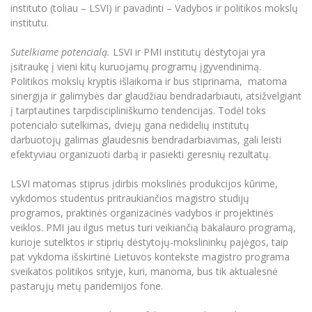
Renginių kalendorius
Universiteto teatras
Neformaliuoju ir (ar) savišvietos būdu įgytų
instituto (toliau – LSVI) ir pavadinti – Vadybos ir politikos mokslų
Erasmus+ mobilumas praktikoms (SMP)
Partnerystės
Emocinė gerovė
Mokslo laboratorijos
kompetencijų vertinimas ir pripažinimas
Veiklos dokumentai
institutu.
Sūduvos akademija
Tinklalaidės
MRU pop vokalinis ansamblis (vadovas Artūras
Kitos galimybės
Azijos centras
Bakalauro studijos
Žmogaus, aplinkos ir technologijų (HET) siste
Novikas)
Studijų organizavimas
Akademinė etika
Sutelkiame potencialą.
LSVI ir PMI institutų dėstytojai yra
Magistrantūros studijos
Vilniaus Karaliaus Sedžiongo institutas
įsitraukę į vieni kitų kuruojamų programų įgyvendinimą.
MRU merginų choras
Doktorantūra
Darbas MRU
Politikos mokslų kryptis išlaikoma ir bus stiprinama, matoma
Vadovų MBA
Frankofoniškų šalių studijų centras
sinergija ir galimybės dar glaudžiau bendradarbiauti, atsižvelgiant
Švietimo ir kultūros vadovų MPA
Projektai
Universiteto simbolika
į tarptautines tarpdiscipliniškumo tendencijas. Todėl toks
Teisės LL.M.
potencialo sutelkimas, dviejų gana nedidelių institutų
Akademinė leidyba
Atributika
darbuotojų galimas glaudesnis bendradarbiavimas, gali leisti
Papildomosios studijos
efektyviau organizuoti darbą ir pasiekti geresnių rezultatų.
Pedagogų rengimas
Mokymų LAB
Naujienos
Doktorantūros studijos
LSVI matomas stiprus įdirbis mokslinės produkcijos kūrime,
Mokslo naujienos
Tarptautiškumas
vykdomos studentus pritraukiančios magistro studijų
Profesinės bakalauro studijos
Personalo valdymo centras
programos, praktinės organizacinės vadybos ir projektinės
Kasmetiniai mokslo renginiai
Studentams
Darnus vystymasis
veiklos. PMI jau ilgus metus turi veikiančią bakalauro programą,
Privačių interesų deklaravimas
kurioje sutelktos ir stiprių dėstytojų-mokslininkų pajėgos, taip
Informacija naujiems darbuotojams
Darbuotojams
Studentams
Privatumo politika
pat vykdoma išskirtinė Lietuvos kontekste magistro programa
Studijų Moodle (studijų vykdymui)
sveikatos politikos srityje, kuri, manoma, bus tik aktualesnė
Darbuotojams
Partnerystės
Negalia ir individualieji poreikiai
pastarųjų metų pandemijos fone.
Darbuotojų Moodle (kompetencijų tobulinimui)
Partnerystės
Studijų tvarkaraštis
Azijos centras
Viešai skelbiama informacija