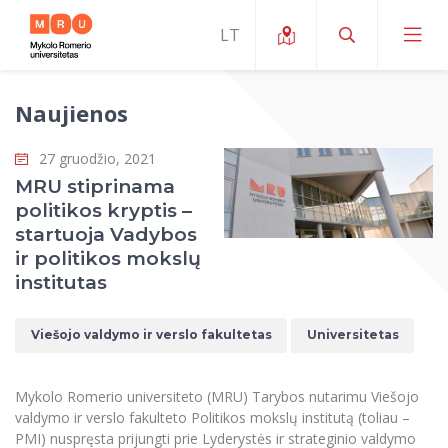
Naujienos
Apie ERUA
27 gruodžio, 2021
Naujienos ir renginiai
Mano studijos
MRU stiprinama
politikos kryptis –
Galimybės
Studijų organizavimas ir aplinka
MOin – MRU Mokslo ir inovacijų savaitė
startuoja Vadybos
Komanda ir kontaktai
ir politikos mokslų
Finansai
Studijų kokybė
Mokslo programos
Apie MRU
institutas
Studentų organizacijos
Studijų programos
Mokslininkų profiliai "CRIS"
Rektorės žodis
Teisės mokykla
Viešojo valdymo ir verslo fakultetas
Universitetas
Studentų namai
Tarptautiniai mainai
Mokslinės veiklos skatinimo fondas
Struktūra
Viešojo saugumo akademija
Pranešimai spaudai
Estetinis ugdymas
Studentams
Skaitmeniniai ženkliukai
Tarptautinių ekspertų tinklas
Reitingai
Mykolo Romerio universiteto (MRU) Tarybos nutarimu Viešojo
Žmogaus ir visuomenės studijų fakultetas
Ekspertų sąrašas
Dokumentai reglamentuojantys studijas
Pramoginių šokių kolektyvas ,,Bolero”
valdymo ir verslo fakulteto Politikos mokslų institutą (toliau –
Darbuotojams
Erasmus+ mobilumas studijoms (SMS)
Karjeros centras
Atitikties mokslinių tyrimų etikai komitetas
Universiteto garbės nariai
PMI) nuspręsta prijungti prie Lyderystės ir strateginio valdymo
Viešojo valdymo ir verslo fakultetas