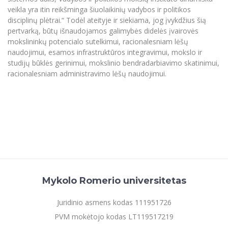
veikla yra itin reikšminga šiuolaikinių vadybos ir politikos
disciplinų plėtrai.“ Todėl ateityje ir siekiama, jog įvykdžius šią
pertvarką, būtų išnaudojamos galimybės didelės įvairovės
mokslininkų potencialo sutelkimui, racionalesniam lėšų
naudojimui, esamos infrastruktūros integravimui, mokslo ir
studijų būklės gerinimui, mokslinio bendradarbiavimo skatinimui,
racionalesniam administravimo lėšų naudojimui.
Mykolo Romerio universitetas
Juridinio asmens kodas 111951726
PVM mokėtojo kodas LT119517219