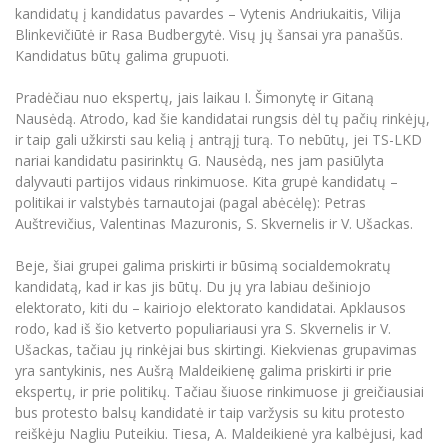
kandidatų į kandidatus pavardes – Vytenis Andriukaitis, Vilija
Blinkevičiūtė ir Rasa Budbergytė. Visų jų šansai yra panašūs.
Kandidatus būtų galima grupuoti.
Pradėčiau nuo ekspertų, jais laikau I. Šimonytę ir Gitaną
Nausėdą. Atrodo, kad šie kandidatai rungsis dėl tų pačių rinkėjų,
ir taip gali užkirsti sau kelią į antrąjį turą. To nebūtų, jei TS-LKD
nariai kandidatu pasirinktų G. Nausėdą, nes jam pasiūlyta
dalyvauti partijos vidaus rinkimuose. Kita grupė kandidatų –
politikai ir valstybės tarnautojai (pagal abėcėlę): Petras
Auštrevičius, Valentinas Mazuronis, S. Skvernelis ir V. Ušackas.
Beje, šiai grupei galima priskirti ir būsimą socialdemokratų
kandidatą, kad ir kas jis būtų. Du jų yra labiau dešiniojo
elektorato, kiti du – kairiojo elektorato kandidatai. Apklausos
rodo, kad iš šio ketverto populiariausi yra S. Skvernelis ir V.
Ušackas, tačiau jų rinkėjai bus skirtingi. Kiekvienas grupavimas
yra santykinis, nes Aušrą Maldeikienę galima priskirti ir prie
ekspertų, ir prie politikų. Tačiau šiuose rinkimuose ji greičiausiai
bus protesto balsų kandidatė ir taip varžysis su kitu protesto
reiškėju Nagliu Puteikiu. Tiesa, A. Maldeikienė yra kalbėjusi, kad