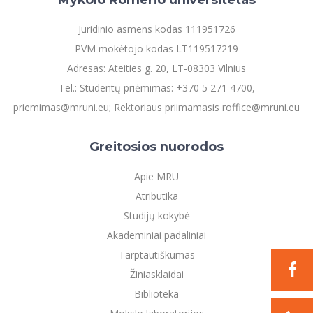
Juridinio asmens kodas 111951726
PVM mokėtojo kodas LT119517219
Adresas: Ateities g. 20, LT-08303 Vilnius
Tel.: Studentų priėmimas: +370 5 271 4700,
priemimas@mruni.eu; Rektoriaus priimamasis roffice@mruni.eu
Greitosios nuorodos
Apie MRU
Atributika
Studijų kokybė
Akademiniai padaliniai
Tarptautiškumas
Žiniasklaidai
Biblioteka