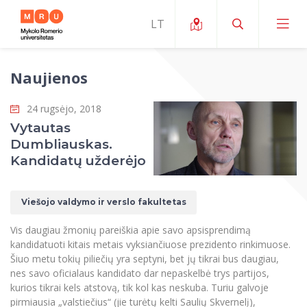
Naujienos
Apie ERUA
24 rugsėjo, 2018
Naujienos ir renginiai
Mano studijos
Vytautas
Dumbliauskas.
Galimybės
Studijų organizavimas ir aplinka
MOin – MRU Mokslo ir inovacijų savaitė
Kandidatų užderėjo
Komanda ir kontaktai
Finansai
Studijų kokybė
Mokslo programos
Apie MRU
Viešojo valdymo ir verslo fakultetas
Studentų organizacijos
Studijų programos
Mokslininkų profiliai "CRIS"
Rektorės žodis
Teisės mokykla
Vis daugiau žmonių pareiškia apie savo apsisprendimą
Studentų namai
Tarptautiniai mainai
Mokslinės veiklos skatinimo fondas
Struktūra
kandidatuoti kitais metais vyksiančiuose prezidento rinkimuose.
Viešojo saugumo akademija
Pranešimai spaudai
Šiuo metu tokių piliečių yra septyni, bet jų tikrai bus daugiau,
Estetinis ugdymas
Studentams
Skaitmeniniai ženkliukai
Tarptautinių ekspertų tinklas
Reitingai
nes savo oficialaus kandidato dar nepaskelbė trys partijos,
Žmogaus ir visuomenės studijų fakultetas
Ekspertų sąrašas
Dokumentai reglamentuojantys studijas
Pramoginių šokių kolektyvas ,,Bolero”
kurios tikrai kels atstovą, tik kol kas neskuba. Turiu galvoje
Darbuotojams
Erasmus+ mobilumas studijoms (SMS)
Karjeros centras
Atitikties mokslinių tyrimų etikai komitetas
Universiteto garbės nariai
pirmiausia „valstiečius“ (jie turėtų kelti Saulių Skvernelį),
Viešojo valdymo ir verslo fakultetas