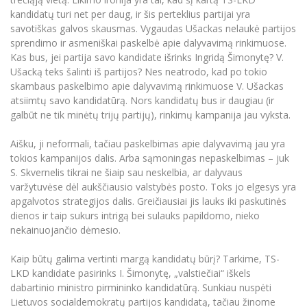
kandidatų turi net per daug, ir šis perteklius partijai yra
savotiškas galvos skausmas. Vygaudas Ušackas nelaukė partijos
sprendimo ir asmeniškai paskelbė apie dalyvavimą rinkimuose.
Kas bus, jei partija savo kandidate išrinks Ingridą Šimonytę? V.
Ušacką teks šalinti iš partijos? Nes neatrodo, kad po tokio
skambaus paskelbimo apie dalyvavimą rinkimuose V. Ušackas
atsiimtų savo kandidatūrą. Nors kandidatų bus ir daugiau (ir
galbūt ne tik minėtų trijų partijų), rinkimų kampanija jau vyksta.
Aišku, ji neformali, tačiau paskelbimas apie dalyvavimą jau yra
tokios kampanijos dalis. Arba sąmoningas nepaskelbimas – juk
S. Skvernelis tikrai ne šiaip sau neskelbia, ar dalyvaus
varžytuvėse dėl aukščiausio valstybės posto. Toks jo elgesys yra
apgalvotos strategijos dalis. Greičiausiai jis lauks iki paskutinės
dienos ir taip sukurs intrigą bei sulauks papildomo, nieko
nekainuojančio dėmesio.
Kaip būtų galima vertinti margą kandidatų būrį? Tarkime, TS-
LKD kandidate pasirinks I. Šimonytę, „valstiečiai“ iškels
dabartinio ministro pirmininko kandidatūrą. Sunkiau nuspėti
Lietuvos socialdemokratų partijos kandidatą, tačiau žinome