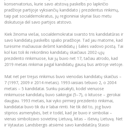
Renginių kalendorius
Universiteto teatras
Neformaliuoju ir (ar) savišvietos būdu įgytų
Erasmus+ mobilumas praktikoms (SMP)
konservatorius, kurie savo atstovą paskelbs po lapkričio
Partnerystės
Emocinė gerovė
Mokslo laboratorijos
kompetencijų vertinimas ir pripažinimas
Veiklos dokumentai
pradžioje partijoje vyksiančių kandidato į prezidentus rinkimų,
Sūduvos akademija
Tinklalaidės
MRU pop vokalinis ansamblis (vadovas Artūras
Kitos galimybės
Azijos centras
taip pat socialdemokratus, jų regioniniai skyriai šiuo metu
Bakalauro studijos
Žmogaus, aplinkos ir technologijų (HET) siste
Novikas)
Studijų organizavimas
Akademinė etika
diskutuoja dėl savo partijos atstovo.
Magistrantūros studijos
Vilniaus Karaliaus Sedžiongo institutas
MRU merginų choras
Doktorantūra
Darbas MRU
Kiek žinoma viešai, socialdemokratai svarsto tris kandidatūras ir
Vadovų MBA
Frankofoniškų šalių studijų centras
savo kandidatą paskelbs spalio pradžioje. Tad jau matome, kad
Švietimo ir kultūros vadovų MPA
Projektai
Universiteto simbolika
turėsime mažiausiai dešimt kandidatų į šalies vadovo postą. Tai
Teisės LL.M.
kol kas toli iki rekordinio kandidatų skaičiaus 2002-ųjų
Akademinė leidyba
Atributika
prezidento rinkimuose, kai jų buvo net 17, tačiau atrodo, kad
Papildomosios studijos
2019 metais rinkimai pagal kandidatų gausą bus antroje vietoje.
Pedagogų rengimas
Mokymų LAB
Naujienos
Doktorantūros studijos
Mat net per trejus rinkimus buvo vienodas kandidatų skaičius –
Mokslo naujienos
Tarptautiškumas
7 (1997, 2009 ir 2014 metais). 1993-iaisiais tebuvo 2, o 2004
Profesinės bakalauro studijos
Personalo valdymo centras
metais – 5 kandidatai. Sunku pasakyti, kodėl vienuose
Kasmetiniai mokslo renginiai
Studentams
Darnus vystymasis
Privačių interesų deklaravimas
rinkimuose kandidatų buvo saikingai (5–7), o kituose – gerokai
daugiau. 1993 metais, kai vyko pirmieji prezidento rinkimai,
Informacija naujiems darbuotojams
Darbuotojams
Studentams
Privatumo politika
kandidatai buvo tik du ir labai rimti. Ne tik dėl to, jog buvo
Studijų Moodle (studijų vykdymui)
stiprios asmenybės, bet ir todėl, kad jie buvo ir simboliai –
Darbuotojams
Partnerystės
Negalia ir individualieji poreikiai
Darbuotojų Moodle (kompetencijų tobulinimui)
vienas simbolizavo sovietinę Lietuvą, kitas – išeivių Lietuvą. Net
ir Vytautas Landsbergis atsiėmė savo kandidatūrą Stasio
Partnerystės
Studijų tvarkaraštis
Azijos centras
Viešai skelbiama informacija