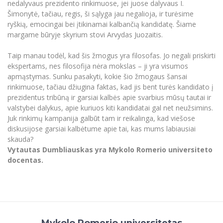
nedalyvaus prezidento rinkimuose, jei juose dalyvaus I.
Šimonytė, tačiau, regis, ši sąlyga jau negalioja, ir turėsime
ryškią, emocingai bei įtikinamai kalbančią kandidatę. Šiame
margame būryje skyrium stovi Arvydas Juozaitis.
Taip manau todėl, kad šis žmogus yra filosofas. Jo negali priskirti
ekspertams, nes filosofija nėra mokslas – ji yra visumos
apmąstymas. Sunku pasakyti, kokie šio žmogaus šansai
rinkimuose, tačiau džiugina faktas, kad jis bent turės kandidato į
prezidentus tribūną ir garsiai kalbės apie svarbius mūsų tautai ir
valstybei dalykus, apie kuriuos kiti kandidatai gal net neužsimins.
Juk rinkimų kampanija galbūt tam ir reikalinga, kad viešose
diskusijose garsiai kalbėtume apie tai, kas mums labiausiai
skauda?
Vytautas Dumbliauskas yra Mykolo Romerio universiteto
docentas.
Mykolo Romerio universitetas