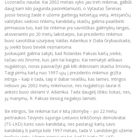
Lozoraičio naudai. Kai 2002 metais vyko jau treti rinkimai, galbūt
Informacinė sistema "Studijos"
daug kam kilo pagunda pasireklamuoti, o Vytautas Šerėnas
Azijos centras
Vilniaus Karaliaus Sedžiongo institutas
Parama Ukrainai
Darbuotojų elektroninis paštas
juose tiesiog žaidė ir užėmė garbingą ketvirtąją vietą. Artėjančių
Vilniaus Karaliaus Sedžiongo institutas
valstybės vadovo rinkimų kandidatų skaičių galima paaiškinti
Frankofoniškų šalių studijų centras
Daugiafaktorinė autentifikacija universiteto
Civilinė sauga
pirmiausia tuo, kad šie rinkimai yra savotiškas galimybių langas,
darbuotojams (MFA)
Frankofoniškų šalių studijų centras
atsiveriantis po 20 metų laikotarpio, kai prezidento rinkimus
Mokslininkų profiliai "CRIS"
Korupcijos prevencija
buvo savotiškai uzurpavę Valdas Adamkus ir Dalia Grybauskaitė,
Bendruomenės gerovė
jų įveikti buvo beveik neįmanoma.
Juokaujant galima sakyti, kad Rolandas Paksas kartą įveikė,
Darbuotojų kvalifikacijos kėlimas
tačiau visi žinome, kuo jam tai baigėsi. Kai nematyti aiškaus
MRU norminių teisės aktų duomenų bazė
nugalėtojo, noras pasivaržyti gali kilti didesniam skaičiui žmonių.
Intranetas
Taigi pirmą kartą nuo 1997-ųjų į prezidento rinkimus grįžta
intriga – kaip ir tada, taip ir dabar neaišku, kas laimės. Intrigos
eDVS
nebuvo jau 2002 metų rinkimuose, nes nugalėtojo laurai iš
Microsoft Office 365
anksto buvo skiriami V. Adamkui. Tada daugelį ištiko šokas, nes,
MRU mobilios programėlės
jų manymu, R. Paksas tiesiog negalėjo laimėti.
Pagalbos sistema
Be intrigos, šie rinkimai turi ir kitą įdomybę – po 22 metų
Profesinė sąjunga
pertraukos Tėvynės sąjunga-Lietuvos krikščionys demokratai
Kontaktų paieška
(TS-LKD) turės savo kandidatą, nes pastarąjį kartą savo
kandidatą ši partija kėlė 1997 metais, tada V. Landsbergis užėmė
trečiąją vietą. Likimo ironija yra tai, kad šį kartą TS-LKD